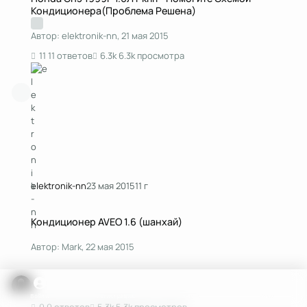
Кондиционера(Проблема Решена)
Автор:
elektronik-nn
,
21 мая 2015
11 ответов
6.3k просмотра
elektronik-nn
23 мая 2015
11 г
Кондиционер AVEO 1.6 (шанхай)
Кондиционер AVEO 1.6 (шанхай)
Автор:
Mark
,
22 мая 2015
Войти
Регистрация
Поиск
Menu