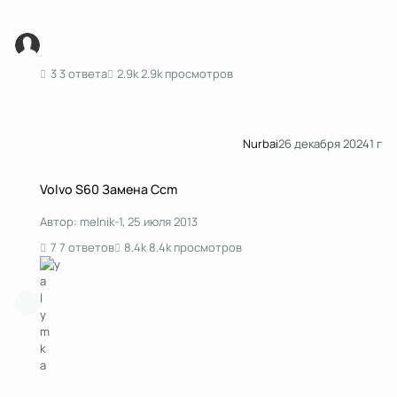
3 ответа
2.9k просмотров
Nurbai
26 декабря 2024
1 г
Volvo S60 Замена Ccm
Volvo S60 Замена Ccm
Автор:
melnik-1
,
25 июля 2013
7 ответов
8.4k просмотров