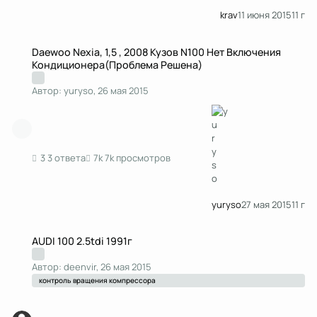
krav
11 июня 2015
11 г
Daewoo Nexia, 1,5 , 2008 Кузов N100 Нет Включения Кондиционера(Пр
Daewoo Nexia, 1,5 , 2008 Кузов N100 Нет Включения
Кондиционера(Проблема Решена)
Автор:
yuryso
,
26 мая 2015
3 ответа
7k просмотров
yuryso
27 мая 2015
11 г
AUDI 100 2.5tdi 1991г
AUDI 100 2.5tdi 1991г
Автор:
deenvir
,
26 мая 2015
контроль вращения компрессора