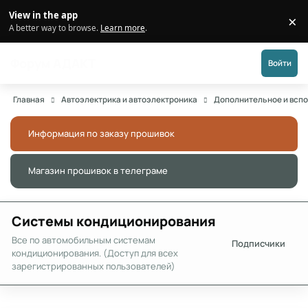
Перейти к публикации
View in the app
×
Di
A better way to browse.
Learn more
.
Форум АДАКТ
Войти
Главная
Автоэлектрика и автоэлектроника
Дополнительное и всп
Информация по заказу прошивок
Скры
Магазин прошивок в телеграме
Скры
Системы кондиционирования
Все по автомобильным системам
Подписчики
кондиционирования. (Доступ для всех
зарегистрированных пользователей)