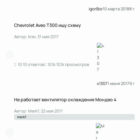
igorBor
10 марта 2018
8 г
Chevrolet Aveo T300 ищу схему
Chevrolet Aveo T300 ищу схему
Автор:
krav
,
31 мая 2017
10 ответов
10.1k просмотров
x1307
1 июня 2017
9 г
Не работает вентилятор охлаждения Мондео 4
Не работает вентилятор охлаждения Мондео 4
Автор:
Mark7
,
22 мая 2017
mark7