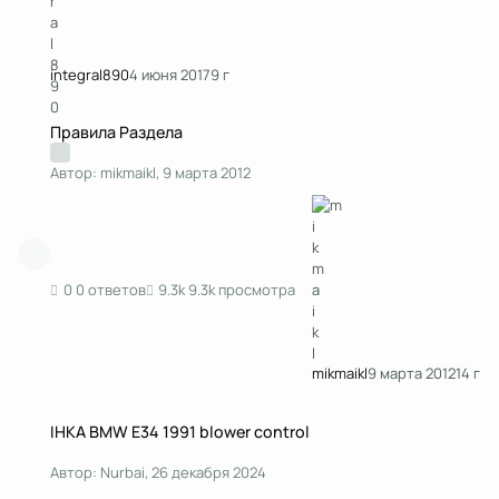
integral890
4 июня 2017
9 г
Правила Раздела
Правила Раздела
Автор:
mikmaikl
,
9 марта 2012
0 ответов
9.3k просмотра
mikmaikl
9 марта 2012
14 г
IHKA BMW E34 1991 blower control
IHKA BMW E34 1991 blower control
Автор:
Nurbai
,
26 декабря 2024