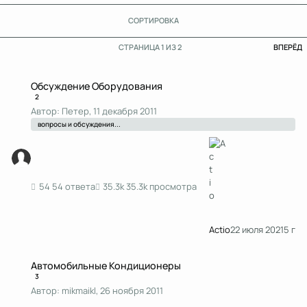
СОРТИРОВКА
П
СТРАНИЦА 1 ИЗ 2
ВПЕРЁД
Обсуждение Оборудования
Обсуждение Оборудования
2
Автор:
Петер
,
11 декабря 2011
вопросы и обсуждения...
54 ответа
35.3k просмотра
Actio
22 июля 2021
5 г
Автомобильные Кондиционеры
Автомобильные Кондиционеры
3
Автор:
mikmaikl
,
26 ноября 2011