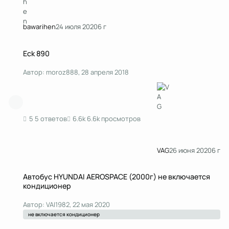
bawarihen
24 июля 2020
6 г
Eck 890
Eck 890
Автор:
moroz888
,
28 апреля 2018
5 ответов
6.6k просмотров
VAG
26 июня 2020
6 г
Автобус HYUNDAI AEROSPACE (2000г) не включается кондиционер
Автобус HYUNDAI AEROSPACE (2000г) не включается
кондиционер
Автор:
VAI1982
,
22 мая 2020
не включается кондиционер