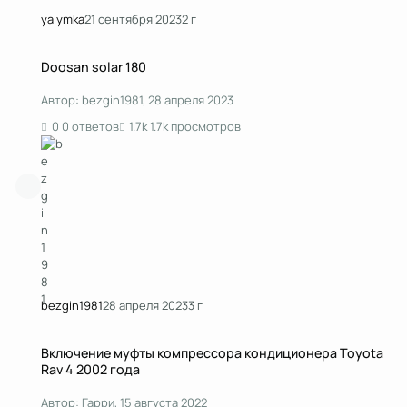
yalymka
21 сентября 2023
2 г
Doosan solar 180
Doosan solar 180
Автор:
bezgin1981
,
28 апреля 2023
0 ответов
1.7k просмотров
bezgin1981
28 апреля 2023
3 г
Включение муфты компрессора кондиционера Toyota Rav 4 2002 года
Включение муфты компрессора кондиционера Toyota
Rav 4 2002 года
Автор:
Гарри
,
15 августа 2022