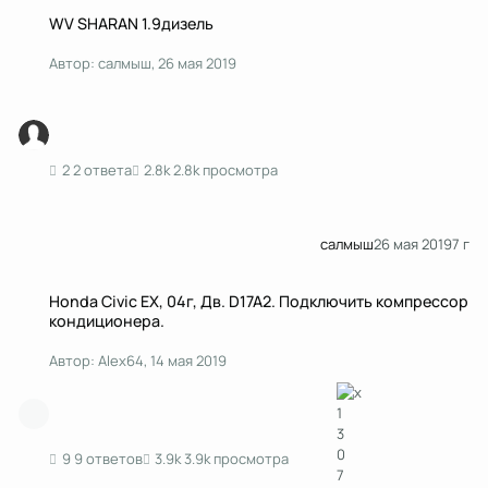
WV SHARAN 1.9дизель
WV SHARAN 1.9дизель
Автор:
салмыш
,
26 мая 2019
2 ответа
2.8k просмотра
салмыш
26 мая 2019
7 г
Honda Civic EX, 04г, Дв. D17A2. Подключить компрессор кондиционера.
Honda Civic EX, 04г, Дв. D17A2. Подключить компрессор
кондиционера.
Автор:
Alex64
,
14 мая 2019
9 ответов
3.9k просмотра