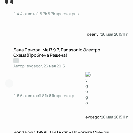
4 ответа
5.7k просмотров
deenvir
26 мая 2015
11 г
Лада Приора, Ме17.9.7, Panasonic Электро Схема(Проблема Решена)
Лада Приора, Ме17.9.7, Panasonic Электро
Схема(Проблема Решена)
Автор:
evgegor
,
26 мая 2015
6 ответов
8.1k просмотр
evgegor
26 мая 2015
11 г
Honda Gh3 1999Г 1.6Л Ркпп - Помогите Схемой Кондиционера(Проблем
Honda Gh3 1999Г 1.6Л Ркпп - Помогите Схемой