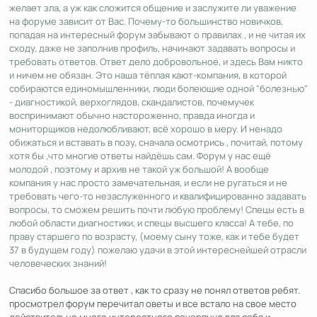
желает зла, а уж как сложится общение и заслужите ли уважение
на форуме зависит от Вас. Почему-то большинство новичков,
попадая на интересный форум забывают о правилах , и не читая их
сходу, даже не заполнив профиль, начинают задавать вопросы и
требовать ответов. Ответ дело добровольное, и здесь Вам никто
и ничем не обязан. Это наша тёплая кают-компания, в которой
собираются единомышленники, люди болеющие одной "болезнью"
- диагностикой, верхоглядов, скандалистов, почемучек
воспринимают обычно настороженно, правда иногда и
мониторщиков недолюбливают, всё хорошо в меру. И ненадо
обижаться и вставать в позу, сначала осмотрись , почитай, потому
хотя бы ,что многие ответы найдёшь сам. Форум у нас ещё
молодой , поэтому и архив не такой уж большой! А вообще
компания у нас просто замечательная, и если не ругаться и не
требовать чего-то незаслуженного и квалифицированно задавать
вопросы, то сможем решить почти любую проблему! Спецы есть в
любой области диагностики, и спецы высшего класса! А тебе, по
праву старшего по возрасту, (моему сыну тоже, как и тебе будет
37 в будущем году) пожелаю удачи в этой интереснейшей отрасли
человеческих знаний!
Спасибо большое за ответ , как то сразу не понял ответов ребят.
просмотрел форум перечитал оветы и все встало на свое место