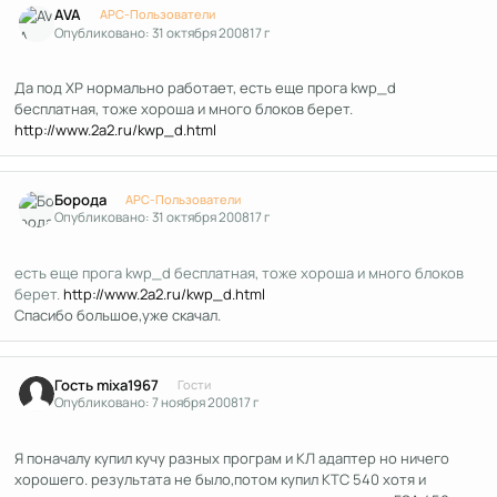
AVA
APC-Пользователи
Опубликовано:
31 октября 2008
17 г
Да под XP нормально работает, есть еще прога kwp_d
бесплатная, тоже хороша и много блоков берет.
http://www.2a2.ru/kwp_d.html
Author stats
Борода
APC-Пользователи
Опубликовано:
31 октября 2008
17 г
есть еще прога kwp_d бесплатная, тоже хороша и много блоков
берет.
http://www.2a2.ru/kwp_d.html
Спасибо большое,уже скачал.
Гость mixa1967
Гости
Опубликовано:
7 ноября 2008
17 г
Я поначалу купил кучу разных програм и КЛ адаптер но ничего
хорошего. результата не было,потом купил KTC 540 хотя и