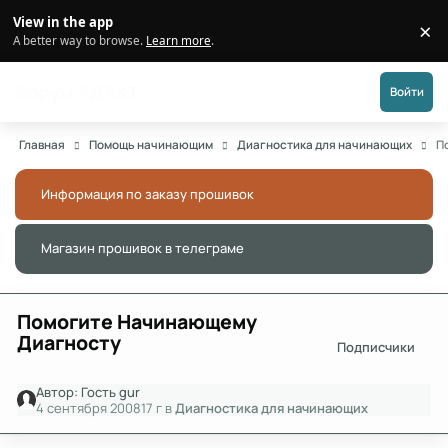
Перейти к публикации
View in the app
×
Di
A better way to browse.
Learn more
.
Форум АДАКТ
Войти
Главная
Помощь начинающим
Диагностика для начинающих
П
Информация по заказу прошивок
Скры
Магазин прошивок в телеграме
Скры
Помогите Начинающему
Диагносту
Подписчики
Автор:
Гость gur
4 сентября 2008
17 г
в
Диагностика для начинающих