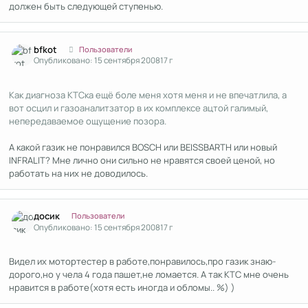
должен быть следующей ступенью.
Author stats
bfkot
Пользователи
Опубликовано:
15 сентября 2008
17 г
Как диагноза КТСка ещё боле меня хотя меня и не впечатлила, а
вот осцил и газоаналитзатор в их комплексе ацтой галимый,
непередаваемое ощущение позора.
А какой газик не понравился BOSCH или BEISSBARTH или новый
INFRALIT? Мне лично они сильно не нравятся своей ценой, но
работать на них не доводилось.
Author stats
досик
Пользователи
Опубликовано:
15 сентября 2008
17 г
Видел их мотортестер в работе,понравилось,про газик знаю-
дорого,но у чела 4 года пашет,не ломается. А так КТС мне очень
нравится в работе(хотя есть иногда и обломы.. %) )