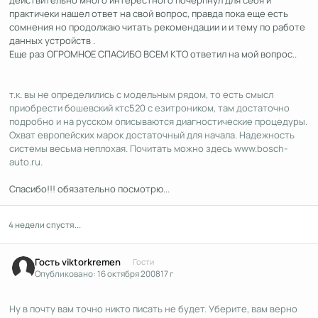
действительно много интерестного почерпнул для себя и
практичеки нашел ответ на свой вопрос, правда пока еще есть
сомнения но продолжаю читать рекомендации и и тему по работе
данных устройств .
Еще раз ОГРОМНОЕ СПАСИБО ВСЕМ КТО ответил на мой вопрос..
т.к. вы не определились с модельным рядом, то есть смысл
приобрести бошевский ктс520 с езитроником, там достаточно
подробно и на русском описываются диагностические процедуры.
Охват европейских марок достаточный для начала. Надежность
системы весьма неплохая. Почитать можно здесь www.bosch-
auto.ru.
Спасибо!!! обязательно посмотрю...
4 недели спустя...
Гость viktorkremen
Гости
Опубликовано:
16 октября 2008
17 г
Ну в почту вам точно никто писать не будет. Уберите, вам верно