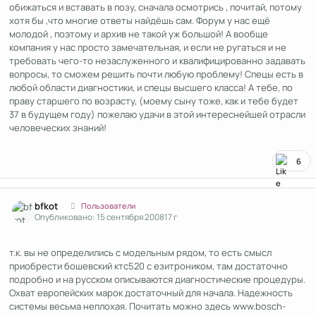
обижаться и вставать в позу, сначала осмотрись , почитай, потому
хотя бы ,что многие ответы найдёшь сам. Форум у нас ещё
молодой , поэтому и архив не такой уж большой! А вообще
компания у нас просто замечательная, и если не ругаться и не
требовать чего-то незаслуженного и квалифицированно задавать
вопросы, то сможем решить почти любую проблему! Спецы есть в
любой области диагностики, и спецы высшего класса! А тебе, по
праву старшего по возрасту, (моему сыну тоже, как и тебе будет
37 в будущем году) пожелаю удачи в этой интереснейшей отрасли
человеческих знаний!
6
Author stats
bfkot
Пользователи
Опубликовано:
15 сентября 2008
17 г
т.к. вы не определились с модельным рядом, то есть смысл
приобрести бошевский ктс520 с езитроником, там достаточно
подробно и на русском описываются диагностические процедуры.
Охват европейских марок достаточный для начала. Надежность
системы весьма неплохая. Почитать можно здесь www.bosch-