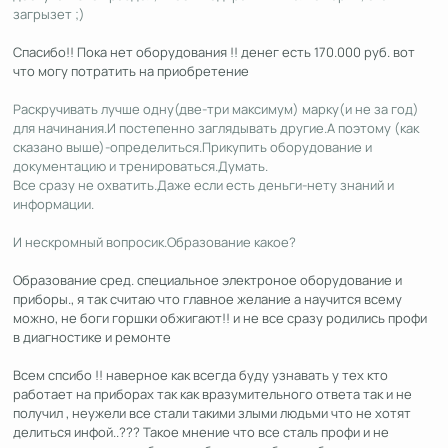
загрызет ;)
Спасибо!! Пока нет оборудования !! денег есть 170.000 руб. вот
что могу потратить на приобретение
Раскручивать лучше одну(две-три максимум) марку(и не за год)
для начинания.И постепенно заглядывать другие.А поэтому (как
сказано выше)-определиться.Прикупить оборудование и
документацию и тренироваться.Думать.
Все сразу не охватить.Даже если есть деньги-нету знаний и
информации.
И нескромный вопросик.Образование какое?
Образование сред. специальное электроное оборудование и
приборы., я так считаю что главное желание а научится всему
можно, не боги горшки обжигают!! и не все сразу родились профи
в диагностике и ремонте
Всем спсибо !! наверное как всегда буду узнавать у тех кто
работает на приборах так как вразумительного ответа так и не
получил , неужели все стали такими злыми людьми что не хотят
делиться инфой..??? Такое мнение что все сталь профи и не