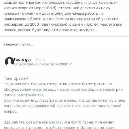
возможности вагком и опельскан, карсофты - лучше халявные -
кое-как покроют мерс и БМВ), старенький десктоп и к нему
юнискан - более чем достаточно для начала работы по
нашемаркам и более-менее свежим иномаркам по обд, а также
иномаркам до 2000 года (юнискан). с азией - пролет, увы. это для
начала. дальше будет видно в какую сторону идти...
2 недели спустя...
Гость gur
Гости
Опубликовано:
15 сентября 2008
17 г
Топстартеру!
Надо написать бюджет, который вы хотели бы потратить на
оборудования(имеется веду на все, и сканер, осцик, манометри и
прочие инструменти).
Это я написал не для вас(из опыта знаю, что, оставляя почту очень
очень редко возвращаются), а для тех, кто захочет задать такой
вопрос.
З.Ы. ребята, сотрите или маскируйте почто парня. У меня нет
доступа в этот раздел, чтобы подправить. Жалко парня, спам