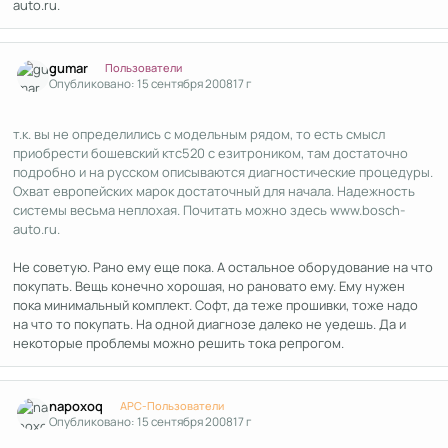
auto.ru.
Author stats
gumar
Пользователи
Опубликовано:
15 сентября 2008
17 г
т.к. вы не определились с модельным рядом, то есть смысл
приобрести бошевский ктс520 с езитроником, там достаточно
подробно и на русском описываются диагностические процедуры.
Охват европейских марок достаточный для начала. Надежность
системы весьма неплохая. Почитать можно здесь www.bosch-
auto.ru.
Не советую. Рано ему еще пока. А остальное оборудование на что
покупать. Вещь конечно хорошая, но рановато ему. Ему нужен
пока минимальный комплект. Софт, да теже прошивки, тоже надо
на что то покупать. На одной диагнозе далеко не уедешь. Да и
некоторые проблемы можно решить тока репрогом.
Author stats
napoxoq
APC-Пользователи
Опубликовано:
15 сентября 2008
17 г