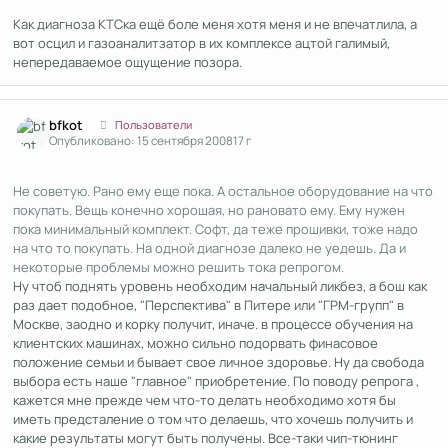
Как диагноза КТСка ещё боле меня хотя меня и не впечатлила, а
вот осцил и газоаналитзатор в их комплексе ацтой галимый,
непередаваемое ощущение позора.
Author stats
bfkot
Пользователи
Опубликовано:
15 сентября 2008
17 г
Не советую. Рано ему еще пока. А остальное оборудование на что
покупать. Вещь конечно хорошая, но рановато ему. Ему нужен
пока минимальный комплект. Софт, да теже прошивки, тоже надо
на что то покупать. На одной диагнозе далеко не уедешь. Да и
некоторые проблемы можно решить тока репрогом.
Ну чтоб поднять уровень необходим начальный ликбез, а бош как
раз дает подобное, "Перспектива" в Питере или "ГРМ-групп" в
Москве, заодно и корку получит, иначе. в процессе обучения на
клиентских машинах, можно сильно подорвать финасовое
положение семьи и бывает свое личное здоровье. Ну да свобода
выбора есть наше "главное" приобретение. По поводу репрога ,
кажется мне прежде чем что-то делать необходимо хотя бы
иметь предсталение о том что делаешь, что хочешь получить и
какие результаты могут быть получены. Все-таки чип-тюнинг