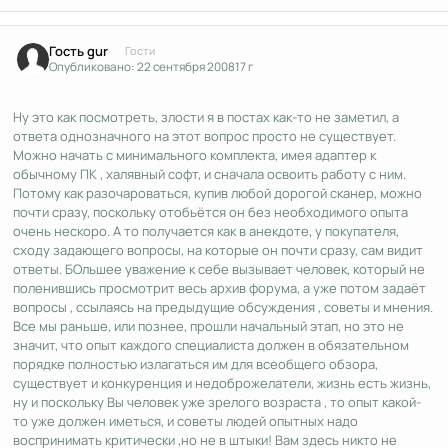
Гость gur
Гости
Опубликовано:
22 сентября 2008
17 г
Ну это как посмотреть, злости я в постах как-то не заметил, а
ответа однозначного на этот вопрос просто не существует.
Можно начать с минимального комплекта, имея адаптер к
обычному ПК , халявный софт, и сначала освоить работу с ним.
Потому как разочароваться, купив любой дорогой сканер, можно
почти сразу, поскольку отобьётся он без необходимого опыта
очень нескоро. А то получается как в анекдоте, у покупателя,
сходу задающего вопросы, на которые он почти сразу, сам видит
ответы. БОльшее уважение к себе вызывает человек, который не
поленившись просмотрит весь архив форума, а уже потом задаёт
вопросы , ссылаясь на предыдущие обсуждения , советы и мнения.
Все мы раньше, или познее, прошли начальный этап, но это не
значит, что опыт каждого специалиста должен в обязательном
порядке полностью излагаться им для всеобщего обзора,
существует и конкуренция и недоброжелатели, жизнь есть жизнь,
ну и поскольку Вы человек уже зрелого возраста , то опыт какой-
то уже должен иметься, и советы людей опытных надо
воспринимать критически ,но не в штыки! Вам здесь никто не