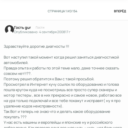
П
СТРАНИЦА 1 ИЗ 154
ВПЕРЁД
Гость gur
Гости
Опубликовано:
4 сентября 2008
17 г
Здравствуйте дорогие диагносты !!!
Вот наступил такой момент когда решил заняться диагностикой
автомобилей.
Правда опыта и работы по этой теме мало, даже точнее сказать
совсем нет!!??.
Поэтому решил обратится к Вам с такой просьбой.
Просмотрел в Интернет кучу ссылок по оборудованию и голова
пошла кругом куда не посмотришь все просто супер сканеры и
мотор тестеры , все в них прекрасно и самое новое, работаю все
на ура только подключай и все тебе покажут и исправят( ну я про
удаление кодов неисправности).
Так Вот и теперь не знаю что и делать какое оборудование
покупать ???
У нас есть машины и европейцы и японские ну и российского
добра полно. Как правело едут все и по чуть – чуть, нет большого