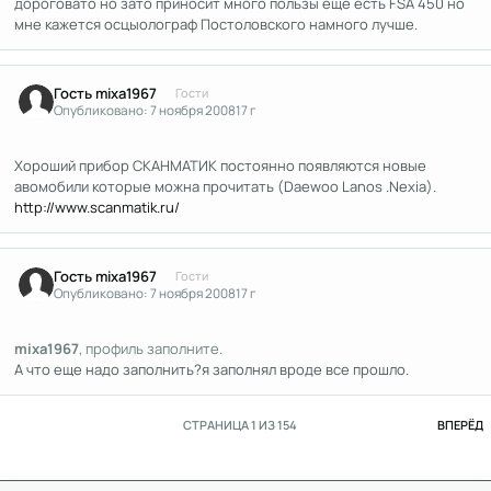
дороговато но зато приносит много пользы еще есть FSA 450 но
мне кажется осцыолограф Постоловского намного лучше.
Гость mixa1967
Гости
Опубликовано:
7 ноября 2008
17 г
Хороший прибор СКАНМАТИК постоянно появляются новые
авомобили которые можна прочитать (Daewoo Lanos .Nexia).
http://www.scanmatik.ru/
Гость mixa1967
Гости
Опубликовано:
7 ноября 2008
17 г
mixa1967
, профиль заполните.
А что еще надо заполнить?я заполнял вроде все прошло.
П
СТРАНИЦА 1 ИЗ 154
ВПЕРЁД