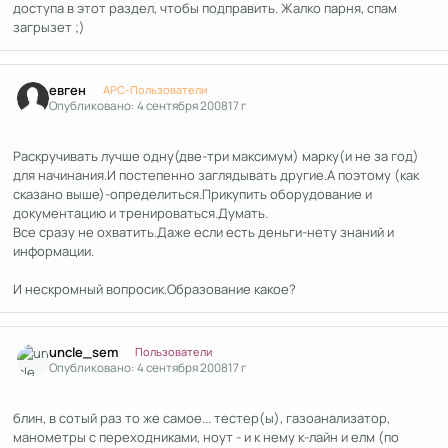
доступа в этот раздел, чтобы подправить. Жалко парня, спам
загрызет ;)
Author stats
евген
APC-Пользователи
Опубликовано:
4 сентября 2008
17 г
Раскручивать лучше одну(две-три максимум) марку(и не за год)
для начинания.И постепенно заглядывать другие.А поэтому (как
сказано выше)-определиться.Прикупить оборудование и
документацию и тренироваться.Думать.
Все сразу не охватить.Даже если есть деньги-нету знаний и
информации.
И нескромный вопросик.Образование какое?
Author stats
uncle_sem
Пользователи
Опубликовано:
4 сентября 2008
17 г
блин, в сотый раз то же самое... тестер(ы), газоанализатор,
манометры с переходниками, ноут - и к нему к-лайн и елм (по