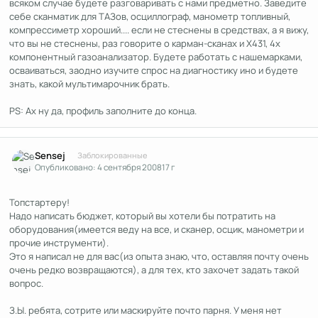
всяком случае будете разговаривать с нами предметно. Заведите
себе сканматик для ТАЗов, осциллограф, манометр топливный,
компрессиметр хороший.... если не стеснены в средствах, а я вижу,
что вы не стеснены, раз говорите о карман-сканах и Х431, 4х
компонентный газоанализатор. Будете работать с нашемарками,
осваиваться, заодно изучите спрос на диагностику ино и будете
знать, какой мультимарочник брать.
PS: Ах ну да, профиль заполните до конца.
Author stats
Sensej
Заблокированные
Опубликовано:
4 сентября 2008
17 г
Топстартеру!
Надо написать бюджет, который вы хотели бы потратить на
оборудования(имеется веду на все, и сканер, осцик, манометри и
прочие инструменти).
Это я написал не для вас(из опыта знаю, что, оставляя почту очень
очень редко возвращаются), а для тех, кто захочет задать такой
вопрос.
З.Ы. ребята, сотрите или маскируйте почто парня. У меня нет