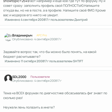
showtopic=2549
вот например и ещё кое где тут по форуму. Ну и
совет сразу: заполнить профиль свой ПОЛНОСТЬЮ.Напишите
откуда вы, но не в посте, а в профиле. Напишите своё ФИО. Кроме
вас и модеров его никто не увидит.
Изменено
4 сентября 2008
17 г
пользователем Дмитрий
Author stats
Владимирыч
APC Pro
Опубликовано:
4 сентября 2008
17 г
Задавайте вопрос так, что-бы можно было понять, на какой
бюджет расчитываете?
Изменено
11 октября 2008
17 г
пользователем SHTIFT
Author stats
SDL2000
Пользователи
Опубликовано:
4 сентября 2008
17 г
Тема на ВСЕХ форумах по диагностике обсасывалась фиг знает по
сколько раз!
Неужели лень полазить в инете?