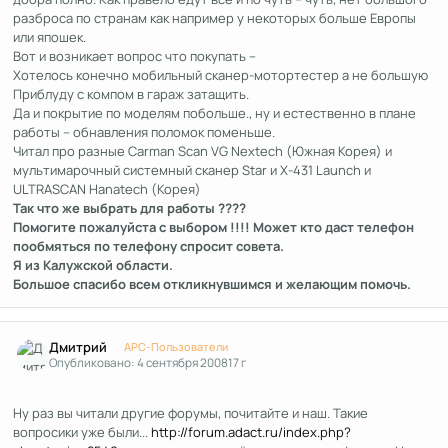
разброса по странам как например у некоторых больше Европы
или япошек.
Вот и возникает вопрос что покупать –
Хотелось конечно мобильный сканер-мотортестер а не большую
Приблуду с компом в гараж затащить.
Да и покрытие по моделям побольше., ну и естественно в плане
работы – обнавления поломок поменьше.
Читал про разные Carman Scan VG Nextech (Южная Корея) и
мультимарочный системный сканер Star и X-431 Launch и
ULTRASCAN Hanatech (Корея)
Так что же выбрать для работы ????
Помогите пожалуйста с выбором !!!! Может кто даст телефон
пообмяться по телефону спросит совета.
Я из Калужской области.
Большое спасибо всем откликнувшимся и желающим помочь.
Author stats
Дмитрий
APC-Пользователи
Опубликовано:
4 сентября 2008
17 г
Ну раз вы читали другие форумы, почитайте и наш. Такие
вопросики уже были...
http://forum.adact.ru/index.php?