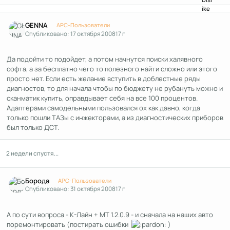
Author stats
GENNA
APC-Пользователи
Опубликовано:
17 октября 2008
17 г
Да подойти то подойдет, а потом начнутся поиски халявного
софта, а за бесплатно чего то полезного найти сложно или этого
просто нет. Если есть желание вступить в доблестные ряды
диагностов, то для начала чтобы по бюджету не рубануть можно и
сканматик купить, оправдывает себя на все 100 процентов.
Адаптерами самодельными пользовался ох как давно, когда
только пошли ТАЗы с инжекторами, а из диагностических приборов
был только ДСТ.
2 недели спустя...
Author stats
Борода
APC-Пользователи
Опубликовано:
31 октября 2008
17 г
А по сути вопроса - К-Лайн + МТ 1.2.0.9 - и сначала на наших авто
поремонтировать (постирать ошибки
)