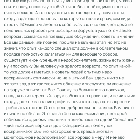
Потому как разочароваться, купив любой дорогой сканер, можно
почти сразу, поскольку отобьётся он без необходимого опыта
очень нескоро. А то получается как в анекдоте, у покупателя,
сходу задающего вопросы, на которые он почти сразу, сам видит
ответы. БОльшее уважение к себе вызывает человек, который не
поленившись просмотрит весь архив форума, а уже потом задаёт
вопросы , ссылаясь на предыдущие обсуждения , советы и мнения.
Все мы раньше, или познее, прошли начальный этап, но это не
значит, что опыт каждого специалиста должен в обязательном
порядке полностью излагаться им для всеобщего обзора,
существует и конкуренция и недоброжелатели, жизнь есть жизнь,
ну и поскольку Вы человек уже зрелого возраста , то опыт какой-
то уже должен иметься, и советы людей опытных надо
воспринимать критически ,но не в штыки! Вам здесь никто не
желает зла, а уж как сложится общение и заслужите ли уважение
на форуме зависит от Вас. Почему-то большинство новичков,
попадая на интересный форум забывают о правилах , и не читая их
сходу, даже не заполнив профиль, начинают задавать вопросы и
требовать ответов. Ответ дело добровольное, и здесь Вам никто
и ничем не обязан. Это наша тёплая кают-компания, в которой
собираются единомышленники, люди болеющие одной "болезнью"
- диагностикой, верхоглядов, скандалистов, почемучек
воспринимают обычно настороженно, правда иногда и
мониторщиков недолюбливают, всё хорошо в меру. И ненадо