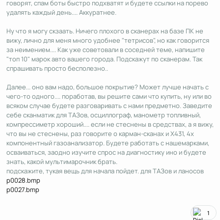
говорят, спам боты быстро подхватят и будете ссылки на порево
удалять каждый день.... Аккуратнее.
Ну что я могу скзаать. Ничего плохого в сканерах на базе ПК не
вижу, лично для меня много удобнее "тетрисов", но как говорится
за неимением.... Как уже советовали в соседней теме, напишите
"топ 10" марок авто вашего города. Подскажут по сканерам. Так
спрашивать просто бесполезно..
Далее... оно вам надо, большое покрытие? Может лучше начать с
чего-то одного.... поработав, вы решите сами что купить, ну или во
всяком случае будете разговаривать с нами предметно. Заведите
себе сканматик для ТАЗов, осциллограф, манометр топливный,
компрессиметр хороший.... если не стеснены в средствах, а я вижу,
что вы не стеснены, раз говорите о карман-сканах и Х431, 4х
компонентный газоанализатор. Будете работать с нашемарками,
осваиваться, заодно изучите спрос на диагностику ино и будете
знать, какой мультимарочник брать.
подскажите, тукая вещь для начала пойдет. для ТАЗов и ланосов
p0028.bmp
p0027.bmp
1