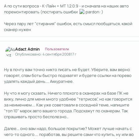
А по сути вопроса - К-Лайн + МТ 1.2.0.9 - и сначала на наших авто
поремонтировать (постирать ошибки
)
Через пару лет "стирания" ошибок, есть смысл пообщаться, какой
сканер нужен
Author stats
Adact Admin
Пользователи
Опубликовано:
4 сентября 2008
17 г
Ну в почту вам точно никто писать не будет. Уберите, вам верно
говорят, спам боты быстро подхватят и будете ссылки на порево
удалять каждый день.... Аккуратнее.
Ну что я могу скзаать. Ничего плохого в сканерах на базе ПК не
вижу, лично для меня много удобнее "тетрисов", но как говорится
за неимением.... Как уже советовали в соседней теме, напишите
"топ 10" марок авто вашего города. Подскажут по сканерам. Так
спрашивать просто бесполезно..
Далее... оно вам надо, большое покрытие? Может лучше начать с
чего-то одного.... поработав, вы решите сами что купить, ну или во