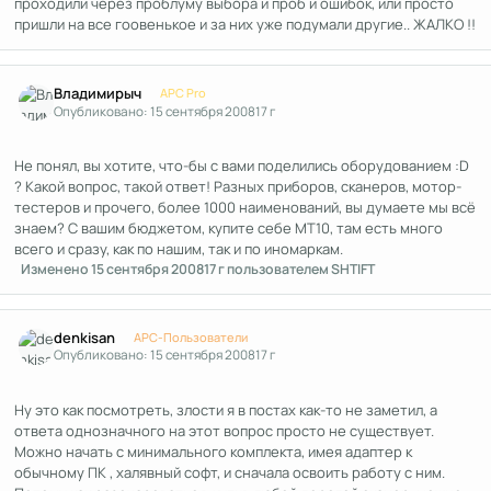
проходили через проблуму выбора и проб и ошибок, или просто
пришли на все гоовенькое и за них уже подумали другие.. ЖАЛКО !!
Author stats
Владимирыч
APC Pro
Опубликовано:
15 сентября 2008
17 г
Не понял, вы хотите, что-бы с вами поделились оборудованием :D
? Какой вопрос, такой ответ! Разных приборов, сканеров, мотор-
тестеров и прочего, более 1000 наименований, вы думаете мы всё
знаем? С вашим бюджетом, купите себе МТ10, там есть много
всего и сразу, как по нашим, так и по иномаркам.
Изменено
15 сентября 2008
17 г
пользователем SHTIFT
Author stats
denkisan
APC-Пользователи
Опубликовано:
15 сентября 2008
17 г
Ну это как посмотреть, злости я в постах как-то не заметил, а
ответа однозначного на этот вопрос просто не существует.
Можно начать с минимального комплекта, имея адаптер к
обычному ПК , халявный софт, и сначала освоить работу с ним.