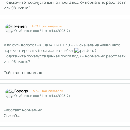
Подскажите пожалуста,данная прога под XP нормально работает?
Или 98 нужна?
Author stats
Menen
APC-Пользователи
Опубликовано:
31 октября 2008
17 г
А по сути вопроса - К-Лайн + МТ 1.2.0.9 - и сначала на наших авто
поремонтировать (постирать ошибки
)
Подскажите пожалуста,данная прога под XP нормально работает?
Или 98 нужна?
Работает нормально
Author stats
Борода
APC-Пользователи
Опубликовано:
31 октября 2008
17 г
Работает нормально
Спасибо.
Author stats