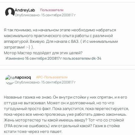
Author stats
AndreyLab
Пользователи
Опубликовано:
15 сентября 2008
17 г
Я так понимаю, на начальном этапе необходимо набраться
максимального практического опыта работы с различной
аппаратурой. Вживую. Для начала с ВАЗ. ( И с минимальными
затратами! :-) ).
Мотор Мастер подойдет для этих целей?
Изменено
16 сентября 2008
17 г
пользователем dk-34
Author stats
napoxoq
APC-Пользователи
Опубликовано:
15 сентября 2008
17 г
Названье газика не знаю. Он внутри стойки у них спрятан, и я его
оттуда не вытаскивал. Может он и долговечный, но то что
тугодумный просто факт. Пока запустится, пока перетестируется,
пока через все меню пролезешь уже работать давно закончишь.
Жень мотортестер ты какой имеешь ввиду? Тот что со стойкой
(FRA если не ошибаюсь) или отдельный какой? Газик в стойке
кстати тоже через него пашет.