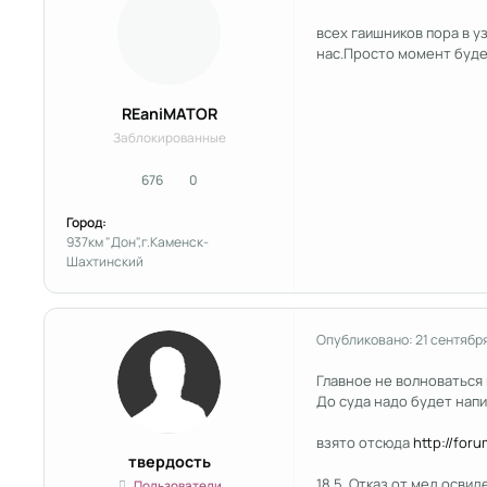
всех гаишников пора в уз
нас.Просто момент будет
REaniMATOR
Заблокированные
676
0
сообщения
Репутация
Город:
937км "Дон",г.Каменск-
Шахтинский
Опубликовано:
21 сентябр
Главное не волноваться 
До суда надо будет нап
взято отсюда
http://for
твердость
18.5. Отказ от мед.осви
Пользователи