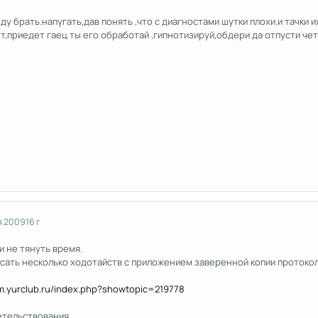
ду брать.напугать,дав понять ,что с диагностами шутки плохи.и тачки 
,приедет гаец ты его обработай ,гипнотизируй,обдери да отпусти чет
я 2009
16 г
и не тянуть время.
исать несколько ходотайств с приложением заверенной копии протокол
um.yurclub.ru/index.php?showtopic=219778
детельствования