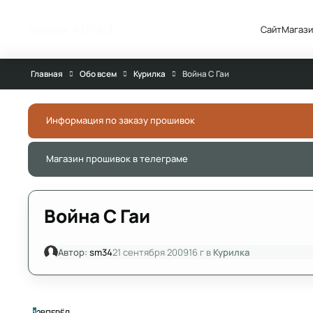
Перейти к публикации
Форум АДАКТ
Сайт
Магази
Главная
Обо всем
Курилка
Война С Гаи
Информация по заказу прошивок
Магазин прошивок в телеграме
Война С Гаи
Автор:
sm34
21 сентября 2009
16 г
в
Курилка
ПОСЛЕДНЯЯ СТРАНИЦА
1
2
ВПЕРЁД