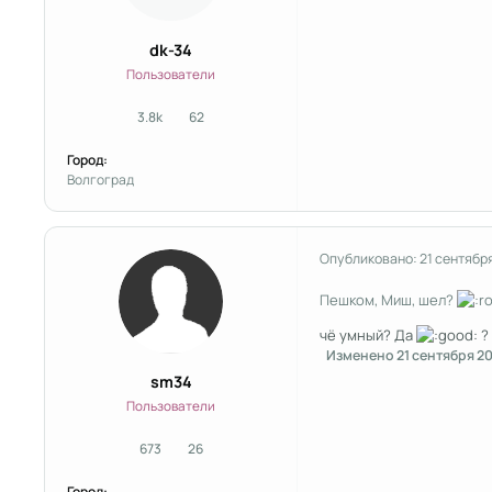
dk-34
Пользователи
3.8k
62
сообщения
Репутация
Город:
Волгоград
Опубликовано:
21 сентябр
Пешком, Миш, шел?
чё умный? Да
?
Изменено
21 сентября 2
sm34
Пользователи
673
26
сообщения
Репутация
Город: