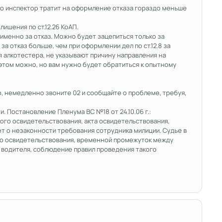
, но инспектор тратит на оформление отказа гораздо меньше
лишения по ст.12.26 КоАП.
 именно за отказ. Можно будет зацепиться только за
за отказ больше, чем при оформлении дел по ст.12.8 за
я алкотестера, не указывают причину направления на
 этом можно, но вам нужно будет обратиться к опытному
о, немедленно звоните 02 и сообщайте о проблеме, требуя,
 Постановление Пленума ВС №18 от 24.10.06 г.:
ого освидетельствования, акта освидетельствования,
т о незаконности требования сотрудника милиции. Судье в
го освидетельствования, временной промежуток между
 водителя, соблюдение правил проведения такого