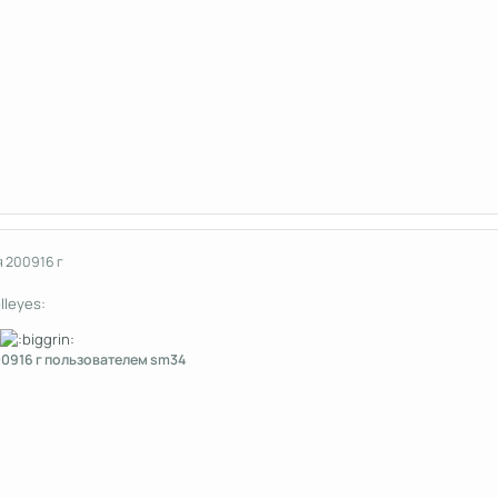
я 2009
16 г
009
16 г
пользователем sm34