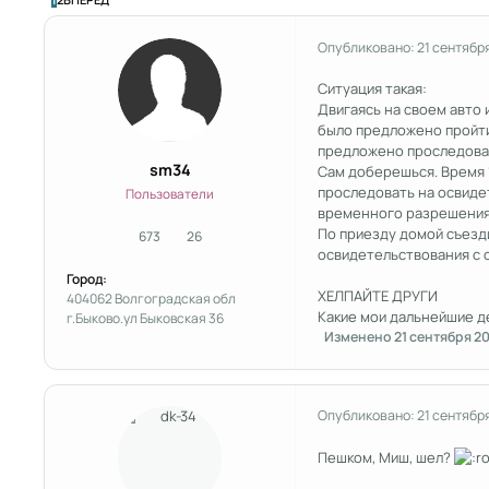
Опубликовано:
21 сентябр
Ситуация такая:
Двигаясь на своем авто
было предложено пройти 
предложено проследовать
sm34
Сам доберешься. Время 1
проследовать на освидет
Пользователи
временного разрешения 
По приезду домой съезди
673
26
сообщения
Репутация
освидетельствования с 
Город:
ХЕЛПАЙТЕ ДРУГИ
404062 Волгоградская обл
Какие мои дальнейшие д
г.Быково.ул Быковская 36
Изменено
21 сентября 2
Опубликовано:
21 сентябр
Пешком, Миш, шел?