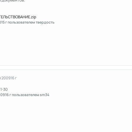
 документов.
ЕЛЬСТВОВАНИЕ.zip
0
15 г
пользователем твердость
я 2009
16 г
1-30
009
16 г
пользователем sm34