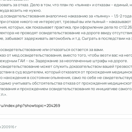
овать за отказ. Дело в том, что план по «пьянке» и отказам – единый
икуда возить не нужно.
д.освидетельствования аналогично наказанию за «пьянку» – 1,5-2 года 
ри отказе никого не интересует, трезвый вы или пьяный – наказывают
, которых, как показывает практика, при оформлении дела по ст.12.26 
пектора не проводят освидетельствование на дороге ввиду отсутстви
, забывают задерживать автомобиль и т.д. Сыграть в последствии на
освидетельствование или отказаться остается за вами.
каз от мед.освидетельствования, вместо того, чтобы везти вас на нег
 дежурным ГАИ – см. Задержание за неоплаченные штрафы на дороге.
свидетельствование может служить доказательством вашей трезвости.
ствии в суд водителем, который отказался от прохождения медицинск
о нахождения в состоянии опьянения, само по себе не свидетельствуе
одимо учитывать обстоятельства отказа от прохождения медицинско
твования и прохождением освидетельствования по инициативе самого
п.».
b.ru/index.php?showtopic=204269
я 2009
16 г