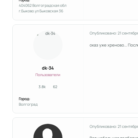
404062 Волгоградская обл
г.Быково.ул Быковская 36
Опубликовано:
21 сентябр
оказ уже хреново... Посл
dk-34
Пользователи
3.8k
62
сообщения
Репутация
Город:
Волгоград
Опубликовано:
21 сентябр