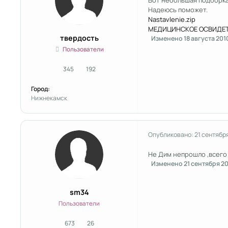
Вот небольшая подборка
Надеюсь поможет.
Nastavlenie.zip
МЕДИЦИНСКОЕ ОСВИДЕТ
твердость
Изменено
18 августа 201
Пользователи
345
192
сообщения
Репутация
Город:
Нижнекамск
Опубликовано:
21 сентябр
Не Дим непрошло ,всего 
Изменено
21 сентября 2
sm34
Пользователи
673
26
сообщения
Репутация