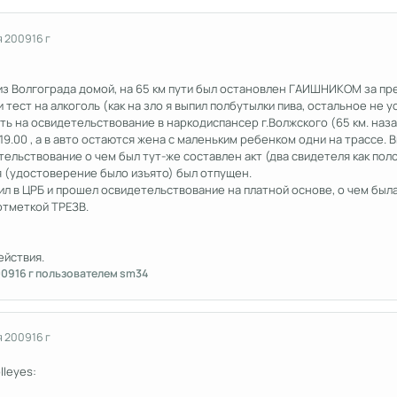
я 2009
16 г
 из Волгограда домой, на 65 км пути был остановлен ГАИШНИКОМ за п
тест на алкоголь (как на зло я выпил полбутылки пива, остальное не у
 на освидетельствование в наркодиспансер г.Волжского (65 км. назад
9.00 , а в авто остаются жена с маленьким ребенком одни на трассе. В
ельствование о чем был тут-же составлен акт (два свидетеля как по
(удостоверение было изъято) был отпущен.
л в ЦРБ и прошел освидетельствование на платной основе, о чем была
отметкой ТРЕЗВ.
ействия.
009
16 г
пользователем sm34
я 2009
16 г