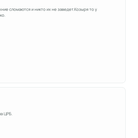
ихние сломаются и никто их не заведет.Козыря то у
ко.
а ЦРБ.