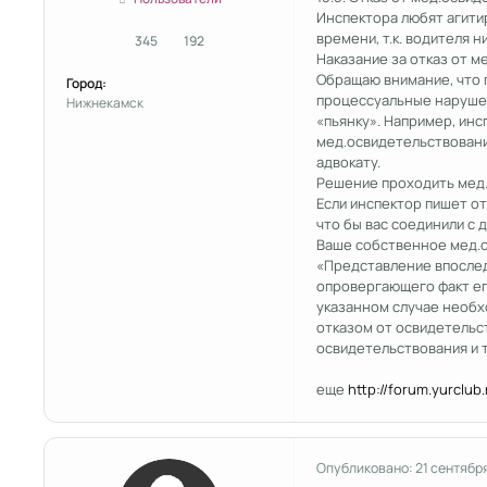
Инспектора любят агитир
времени, т.к. водителя н
345
192
сообщения
Репутация
Наказание за отказ от ме
Обращаю внимание, что п
Город:
процессуальные нарушения
Нижнекамск
«пьянку». Например, инс
мед.освидетельствование
адвокату.
Решение проходить мед.
Если инспектор пишет от
что бы вас соединили с
Ваше собственное мед.о
«Представление впослед
опровергающего факт ег
указанном случае необх
отказом от освидетельс
освидетельствования и т.
еще
http://forum.yurclu
Опубликовано:
21 сентябр