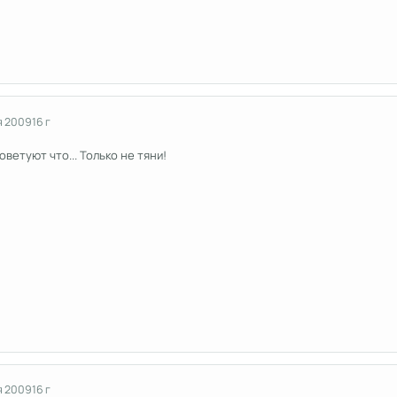
я 2009
16 г
ветуют что... Только не тяни!
я 2009
16 г