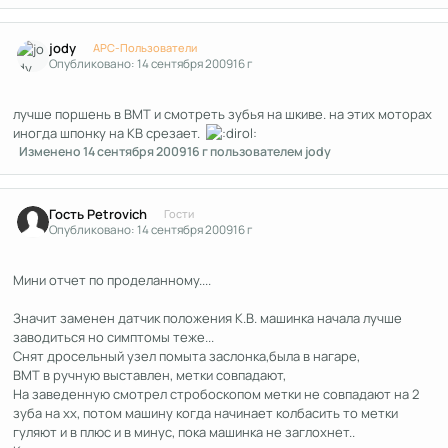
Author stats
jody
APC-Пользователи
Опубликовано:
14 сентября 2009
16 г
лучше поршень в ВМТ и смотреть зубья на шкиве. на этих моторах
иногда шпонку на КВ срезает.
Изменено
14 сентября 2009
16 г
пользователем jody
Гость Petrovich
Гости
Опубликовано:
14 сентября 2009
16 г
Мини отчет по проделанному....
Значит заменен датчик положения К.В. машинка начала лучше
заводиться но симптомы теже...
Снят дросельный узел помыта заслонка,была в нагаре,
ВМТ в ручную выставлен, метки совпадают,
На заведенную смотрел стробоскопом метки не совпадают на 2
зуба на хх, потом машину когда начинает колбасить то метки
гуляют и в плюс и в минус, пока машинка не заглохнет..