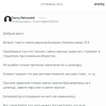
П
СТРАНИЦА 1 ИЗ 2
ВПЕРЁД
Гость Petrovich
Гости
Опубликовано:
13 сентября 2009
16 г
Добрый день!
Вопрос такого плана машинка буханка с блоком микас 10.3
Проблема в том что глохнет, свечи черные, дмрв нет, стреляет в
глушитель при снижении оборотов...
Из ошибок только пропуски зажигания по 4 цилиндру,
Хозяин говорит что все датчики поменял, катушки тоже... и т.д.
При мне заменили только свечи, сменил бронепровод на 4
цилиндр, завели пару мин и свечи черные...
Катализатор отсоединил ни чего не изменилось..
Вот такая байда, кто нить может посоветовать что еще