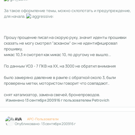
За такое оформление темы, можно схлопотать и предупреждение,
для начала.
Прошу прощение писал на скорую руку, значит иденты прошивки
сказать не могу смотрел "асканом" он не идентифицировал
прошивку,
микас 10,3 я смотрел как микас 10, по другому не вышло...
По данным УОЗ - 7 ПКВ на ХХ, на 3000 не обратил внимания
было замеряно давление в рампе с обраткой около 3, были
проверены метки, мотористом говорит что совпадают..
снят катализатор, замена свечей, бронепроводов.
Изменено
13 сентября 2009
16 г
пользователем Petrovich
Author stats
AVA
APC-Пользователи
Опубликовано:
13 сентября 2009
16 г