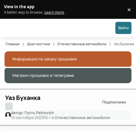
Перейти к публикации
View in the app
×
Di
A better way to browse.
Learn more
.
Форум АДАКТ
Войти
Главная
Диагностика
Отечественные автомобили
Уаз Буханка
Информация по заказу прошивок
Скры
Магазин прошивок в телеграме
Скры
Уаз Буханка
Подписчики
Автор:
Гость Petrovich
13 сентября 2009
16 г
в
Отечественные автомобили