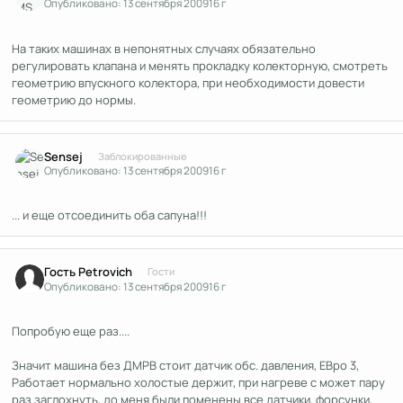
Опубликовано:
13 сентября 2009
16 г
На таких машинах в непонятных случаях обязательно
регулировать клапана и менять прокладку колекторную, смотреть
геометрию впускного колектора, при необходимости довести
геометрию до нормы.
Author stats
Sensej
Заблокированные
Опубликовано:
13 сентября 2009
16 г
... и еще отсоединить оба сапуна!!!
Гость Petrovich
Гости
Опубликовано:
13 сентября 2009
16 г
Попробую еще раз....
Значит машина без ДМРВ стоит датчик обс. давления, ЕВро 3,
Работает нормально холостые держит, при нагреве с может пару
раз заглохнуть, до меня были поменены все датчики, форсунки,