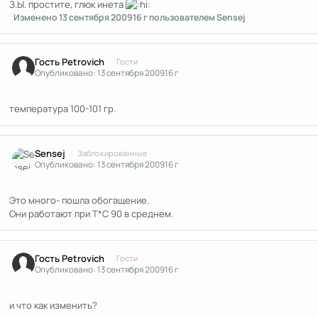
З.Ы. простите, глюк инета
Изменено
13 сентября 2009
16 г
пользователем Sensej
Гость Petrovich
Гости
Опубликовано:
13 сентября 2009
16 г
температура 100-101 гр.
Author stats
Sensej
Заблокированные
Опубликовано:
13 сентября 2009
16 г
Это много- пошла обогащение.
Они работают при Т*С 90 в среднем.
Гость Petrovich
Гости
Опубликовано:
13 сентября 2009
16 г
и что как изменить?