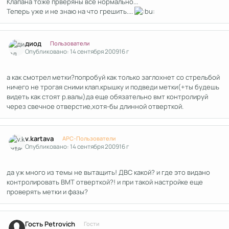
Клапана тоже прверяны все нормально...
Теперь уже и не знаю на что грешить....
Author stats
диод
Пользователи
Опубликовано:
14 сентября 2009
16 г
а как смотрел метки?попробуй как только заглохнет со стрельбой
ничего не трогая сними клап.крышку и подведи метки(+ты будешь
видеть как стоят р.валы)да еще обязательно вмт контролируй
через свечное отверстие,хотя-бы длинной отверткой.
Author stats
v.kartava
APC-Пользователи
Опубликовано:
14 сентября 2009
16 г
да уж много из темы не вытащить! ДВС какой? и где это видано
контролировать ВМТ отверткой?! и при такой настройке еще
проверять метки и фазы?
Гость Petrovich
Гости