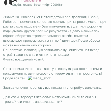
Zyf
Пользователи
Опубликовано:
14 сентября 2009
16 г
Значит машина без ДМРВ стоит датчик обс. давления, ЕВро 3,
Работает нормально холостые держит, при нагреве с может пару
раз заглохнуть, до меня были поменены все датчики, форсунки,
подкидывали другой блок, но результата не дало, машина при
сбросе оборотов стреляет в выхлоп, ошибки при этом
выскакивает пропуски зажигания по 4 цилиндру. После сброса
может выскачить и по второму.
При запуске на холодную возникало ощущение что нет входа
отраб. газов, но сняли кат ни чего не дало,
Фильтр воздушный новый.
Я так понимаю что не хватает тупо воздуха, раз коптит свечи, и
при движении машинка словно с якорем едит тяги просто ноль!
Вроде вот так...
Завтра конечно перепешу все показания, попробую выложить..
Да и что интересует что еслиб метки сбиты были то она бы
троила? или тупо не заводилась.. так?