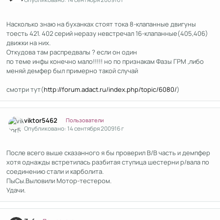
Насколько знаю на буханках стоят тока 8-клапанные двигуны
тоесть 421. 402 серий неразу невстречал 16-клапанные(405,406)
движки на них.
Откудова там распредвалы ? если он один
по теме инфы конечно мало!!!!! но по признакам Фазы ГРМ ,либо
меняй демфер был примерно такой случай
смотри тут(
http://forum.adact.ru/index.php/topic/6080/
)
Author stats
viktor5462
Пользователи
Опубликовано:
14 сентября 2009
16 г
После всего выше сказанного я бы проверил В/В часть и демпфер
хотя однажды встретилась разбитая ступица шестерни р/вала по
соединению стали и карболита.
ПыСы.Выловили Мотор-тестером.
Удачи.
Author stats