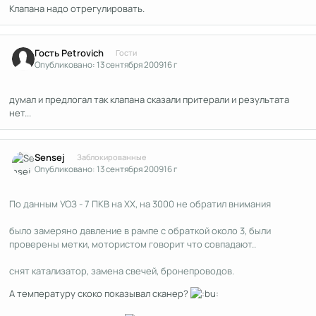
Клапана надо отрегулировать.
Гость Petrovich
Гости
Опубликовано:
13 сентября 2009
16 г
думал и предлогал так клапана сказали притерали и результата
нет...
Author stats
Sensej
Заблокированные
Опубликовано:
13 сентября 2009
16 г
По данным УОЗ - 7 ПКВ на ХХ, на 3000 не обратил внимания
было замеряно давление в рампе с обраткой около 3, были
проверены метки, мотористом говорит что совпадают..
снят катализатор, замена свечей, бронепроводов.
А температуру скоко показывал сканер?