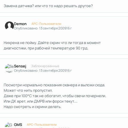
Замена датчика? или что то надо решать другое?
Author stats
Demon
APC-Пользователи
Опубликовано:
13 сентября 2009
16 г
Нихрена не пойму. Дайте скрин что ли тогда в момент
диагностики, при рабочей температуре 90 грд.
Author stats
Sensej
Заблокированные
Опубликовано:
13 сентября 2009
16 г
Посмотри нормально показания сканера и выложи сюда.
Может что нить пропустил.
Даже при 100*С так не обогатит, чтобы свечи почернели.
Или ДК врет, или ДМРВ или форси текут....
Надо смотреть и скрини делать.
Author stats
GMS
APC-Пользователи