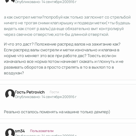
Опубликовано:
14 сентября 2009
16 г
а как смотрел метки?попробуй как только заглохнет со стрельбой
ничего не трогая сними клап.крышку и подведи метки(+ты будешь
видеть как стоят р.валы)да еще обязательно вмт контролируй
через свечное отверстие,хотя-бы длинной отверткой.
И что это даст? Положение распред валов на зажигание как?
Если распред валы смотрели и метки изночально и клапана в
норме что меняет это все при работе двс? Тоесть если он
изначально все норма потом начинает скакать и глохнуть и не
развивать оборотов а просто стрелять в то в выхлоп то в
воздухан?
Гость Petrovich
Гости
Опубликовано:
14 сентября 2009
16 г
Реально осталось поменять на машине только демпер)
Author stats
sm34
Пользователи
Опубликовано:
14 сентября 2009
16 г