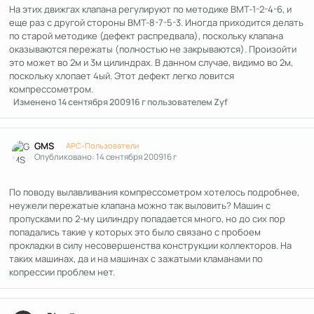
На этих движгах клапана регулируют по методике ВМТ-1-2-4-6, и
еще раз с другой стороны ВМТ-8-7-5-3. Иногда приходится делать
по старой методике (дефект распредвала), поскольку клапана
оказываются пережаты (полностью не закрываются). Произойти
это может во 2м и 3м цилиндрах. В данном случае, видимо во 2м,
поскольку хлопает 4ый. Этот дефект легко ловится
компрессометром.
Изменено
14 сентября 2009
16 г
пользователем Zyf
Author stats
GMS
APC-Пользователи
Опубликовано:
14 сентября 2009
16 г
По поводу вылавливания компрессометром хотелось подробнее,
неужели пережатые клапана можно так выловить? Машин с
пропусками по 2-му цилиндру попадается много, но до сих пор
попадались такие у которых это было связано с пробоем
прокладки в силу несовершенства конструкции коллекторов. На
таких машинах, да и на машинах с зажатыми кламанами по
копрессии проблем нет.
Author stats