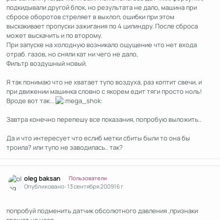
подкидывали другой блок, но результата не дало, машина при
сбросе оборотов стреляет в выхлоп, ошибки при этом
выскакивает пропуски зажигания по 4 цилиндру. После сброса
может выскачить и по второму.
При запуске на холодную возникало ощущение что нет входа
отраб. газов, но сняли кат ни чего не дало,
Фильтр воздушный новый.
Я так понимаю что не хватает тупо воздуха, раз коптит свечи, и
при движении машинка словно с якорем едит тяги просто ноль!
Вроде вот так...
Завтра конечно перепешу все показания, попробую выложить..
Да и что интересует что еслиб метки сбиты были то она бы
троила? или тупо не заводилась.. так?
Author stats
oleg baksan
Пользователи
Опубликовано:
13 сентября 2009
16 г
попробуй подменить датчик обсолютного давления ,признаки