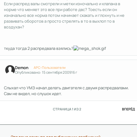
Если распред валы смотрели и метки изночально и клапана в
норме что меняет это все при работе двс? Тоесть если он
изначально все норма потом начинает скакать и глохнуть и не
развивать оборотов а просто стрелять в то в выхлоп то в
воздухан?
ткуда тогда 2 распредвала взялись?
Author stats
Demon
APC-Пользователи
Опубликовано:
15 сентября 2009
16 г
Слыхал что УМЗ начал делать двигателя с двумя распредвалами.
Сам не видел, но слушок идет.
П
СТРАНИЦА 1 ИЗ 2
ВПЕРЁД