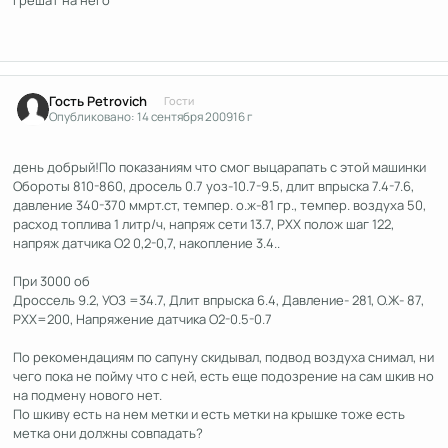
грешат на него
Гость Petrovich
Гости
Опубликовано:
14 сентября 2009
16 г
день добрый!По показаниям что смог выцарапать с этой машинки
Обороты 810-860, дросель 0.7 уоз-10.7-9.5, длит впрыска 7.4-7.6,
давление 340-370 ммрт.ст, темпер. о.ж-81 гр., темпер. воздуха 50,
расход топлива 1 литр/ч, напряж сети 13.7, РХХ полож шаг 122,
напряж датчика О2 0,2-0,7, накопление 3.4..
При 3000 об
Дроссель 9.2, УОЗ =34.7, Длит впрыска 6.4, Давление- 281, О.Ж- 87,
РХХ=200, Напряжение датчика О2-0.5-0.7
По рекомендациям по сапуну скидывал, подвод воздуха снимал, ни
чего пока не пойму что с ней, есть еще подозрение на сам шкив но
на подмену нового нет.
По шкиву есть на нем метки и есть метки на крышке тоже есть
метка они должны совпадать?