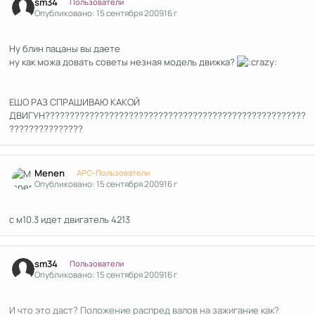
sm34
Пользователи
Опубликовано:
15 сентября 2009
16 г
Ну блин пацаны вы даете
ну как можа довать советы незная модель движка?
ЕШО РАЗ СПРАШИВАЮ КАКОЙ
ДВИГУН?????????????????????????????????????????????????????
???????????????
Author stats
Menen
APC-Пользователи
Опубликовано:
15 сентября 2009
16 г
с м10.3 идет двигатель 4213
Author stats
sm34
Пользователи
Опубликовано:
15 сентября 2009
16 г
И что это даст? Положение распред валов на зажигание как?