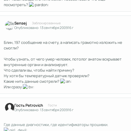
посмотреть?
Author stats
Sensej
Заблокированные
Опубликовано:
13 сентября 2009
16 г
Блин, 197 сообщение на счету, а написать грамотно изложить не
смогли?
Чтобы узнать, от чего умер человек, потолог анатом вскрывает
внутренные органи и анализирует.
Что сделали вы, чтобы найти причину?
Ну хотя бы температурный датчик проверяли?
Какие нить данные смотрели?
Или сразу
Гость Petrovich
Гости
Опубликовано:
13 сентября 2009
16 г
Где данные диагностики, где идентификаторы прошивки.