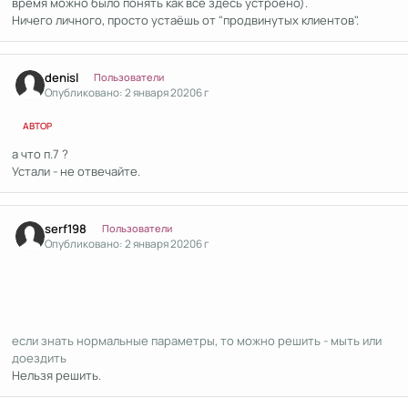
время можно было понять как всё здесь устроено).
Ничего личного, просто устаёшь от "продвинутых клиентов".
Author stats
denisl
Пользователи
Опубликовано:
2 января 2020
6 г
АВТОР
а что п.7 ?
Устали - не отвечайте.
Author stats
serf198
Пользователи
Опубликовано:
2 января 2020
6 г
если знать нормальные параметры, то можно решить - мыть или
доездить
Нельзя решить.