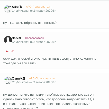
Author stats
rztofik
APC-Пользователи
Опубликовано:
2 января 2020
6 г
ну ок, а каким образом это понять?
Author stats
denisl
Пользователи
Опубликовано:
2 января 2020
6 г
АВТОР
если фактический угол открытия выше допустимого, конечно
тока где бы его взять
Author stats
СаняЖД
APC-Пользователи
Опубликовано:
2 января 2020
6 г
ну, допустим, что вы нашли такой параметр.. хрена с два он
однозначно говорит о том, что дроссель надо чистить ! )))
вы на 8кл. вазе наполнение цикловое видали, с зажатыми
клапанами, например ?