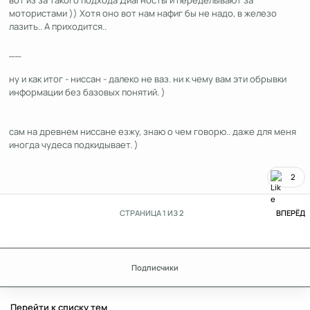
мотористами )) Хотя оно вот нам нафиг бы не надо, в железо
лазить.. А приходится..
__
ну и как итог - ниссан - далеко не ваз. ни к чему вам эти обрывки
информации без базовых понятий. )
сам на древнем ниссане езжу, знаю о чем говорю.. даже для меня
иногда чудеса подкидывает. )
2
П
СТРАНИЦА 1 ИЗ 2
ВПЕРЁД
Подписчики
Перейти к списку тем