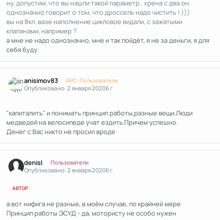
ну, допустим, что вы нашли такой параметр.. хрена с два он
однозначно говорит о том, что дроссель надо чистить ! )))
вы на 8кл. вазе наполнение цикловое видали, с зажатыми
клапанами, например ?
а мне не надо однозначно, мне и так пойдёт, я не за деньги, я для
себя буду
Author stats
anisimov83
APC-Пользователи
Опубликовано:
2 января 2020
6 г
"капиталить" и понимать принцип работы,разные вещи.Люди
медведей на велосипеде учат ездить.Причем успешно.
Денег с Вас никто не просил вроде
Author stats
denisl
Пользователи
Опубликовано:
2 января 2020
6 г
АВТОР
а вот нифига не разные, в моём случае, по крайней мере
Принцип работы ЭСУД - да, мотористу не особо нужен