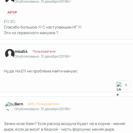
Опубликовано:
31 декабря 2019
6 г
АВТОР
E11. EC.
Спасибо большое !!! С наступающим НГ !!!
Это из сервисного мануала ?
Author stats
misa54
Пользователи
Опубликовано:
31 декабря 2019
6 г
Ну,да. На Е11 не проблема найти мануал.
1
Author stats
Bern
APC-Пользователи
Опубликовано:
31 декабря 2019
6 г
Зачем козе баян? Если расход воздуха будет не в норме - меняй
дмрв, если дк висит в бедной - чисть форсунки, меняй дмрв.