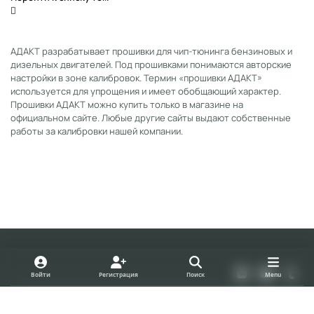
АДАКТ разрабатывает прошивки для чип-тюнинга бензиновых и
дизельных двигателей. Под прошивками понимаются авторские
настройки в зоне калибровок. Термин «прошивки АДАКТ»
используется для упрощения и имеет обобщающий характер.
Прошивки АДАКТ можно купить только в магазине на
официальном сайте. Любые другие сайты выдают собственные
работы за калибровки нашей компании.
Light Mode
Dark Mode
System Preference
v
y
t
Войти
Регистрация
Поиск
Menu
k
o
u
Политика конфиденциальности
Cookies
u
m
forum.adact.ru
Powered by
Invision Community