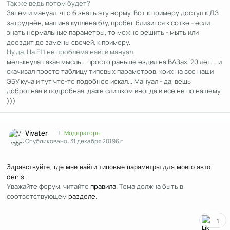
Так же ведь потом будет?
Затем и мануал, что б знать эту норму. Вот к примеру доступ к ДЗ
затруднён, машина куплена б/у, пробег близится к сотке - если
знать нормальные параметры, то можно решить - мыть или
доездит до замены свечей, к примеру.
Ну,да. На Е11 не проблема найти мануал.
мелькнула такая мысль... просто раньше ездил на ВАЗах, 20 лет..., и
скачивал просто таблицу типовых параметров, коих на все наши
ЭБУ куча и тут что-то подобное искал... Мануал - да, вещь
добротная и подробная, даже слишком иногда и все не по нашему
)))
Author stats
Vivater
Модераторы
Опубликовано:
31 декабря 2019
6 г
Здравствуйте, где мне найти типовые параметры для моего авто.
denisl
Уважайте форум, читайте
правила
. Тема должна быть в
соответствующем
разделе
.
1