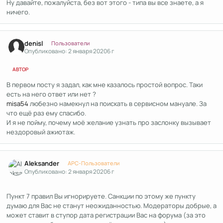
Ну давайте, пожалуйста, без вот этого - типа вы все знаете, а я
ничего.
Author stats
denisl
Пользователи
Опубликовано:
2 января 2020
6 г
АВТОР
В первом посту я задал, как мне казалось простой вопрос. Таки
есть на него ответ или нет ?
misa54
любезно намекнул на поискать в сервисном мануале. За
что ещё раз ему спасибо.
И я не пойму, почему моё желание узнать про заслонку вызывает
нездоровый ажиотаж.
Author stats
Aleksander
APC-Пользователи
Опубликовано:
2 января 2020
6 г
Пункт 7 правил Вы игнорируете. Санкции по этому же пункту
думаю для Вас не станут неожиданностью. Модераторы добрые, а
может ставит в ступор дата регистрации Вас на форума (за это