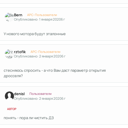
Author stats
Bern
APC-Пользователи
Опубликовано:
1 января 2020
6 г
У нового мотора будут эталонные
Author stats
rztofik
APC-Пользователи
Опубликовано:
2 января 2020
6 г
стесняюсь спросить - а что Вам даст параметр открытия
дросселя?
Author stats
denisl
Пользователи
Опубликовано:
2 января 2020
6 г
АВТОР
понять - пора ли чистить ДЗ