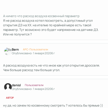
А ничего что расход воздуха косвенный параметр
Я не расход воздуха хотел посмотреть, а допустимый угол
открытия ДЗ на ХХ. на ителме по крайней мере есть такой
параметр. Тут возможно это будет напряжение на датчике ДЗ.
Или не получится ?
Author stats
Bern
APC-Пользователи
Опубликовано:
1 января 2020
6 г
А расход воздуха есть не что иное как угол открытия дросселя.
Чем больше расход тем больше угол.
Author stats
denisl
Пользователи
Опубликовано:
1 января 2020
6 г
АВТОР
ну да, но зачем по косвенному смотреть ? хотелось бы прямые ))