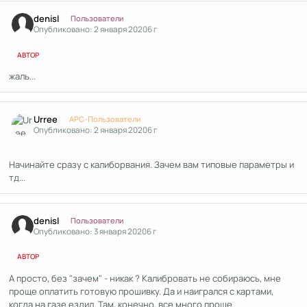
Author stats
denisl
Пользователи
Опубликовано:
2 января 2020
6 г
АВТОР
жаль...
Author stats
Urree
APC-Пользователи
Опубликовано:
2 января 2020
6 г
Начинайте сразу с калиборвания. Зачем вам типовые параметры и
тд...
Author stats
denisl
Пользователи
Опубликовано:
3 января 2020
6 г
АВТОР
А просто, без "зачем" - никак ? Калибровать не собираюсь, мне
проще оплатить готовую прошивку. Да и наигрался с картами,
когда на газе ездил. Там, конечно, все много проще.