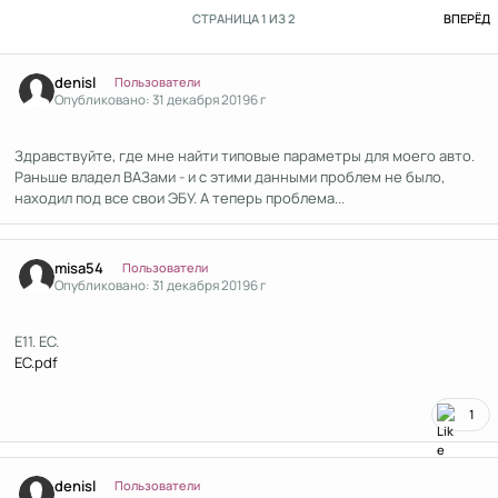
П
СТРАНИЦА 1 ИЗ 2
ВПЕРЁД
Author stats
denisl
Пользователи
Опубликовано:
31 декабря 2019
6 г
Здравствуйте, где мне найти типовые параметры для моего авто.
Раньше владел ВАЗами - и с этими данными проблем не было,
находил под все свои ЭБУ. А теперь проблема...
Author stats
misa54
Пользователи
Опубликовано:
31 декабря 2019
6 г
E11. EC.
EC.pdf
1
Author stats
denisl
Пользователи