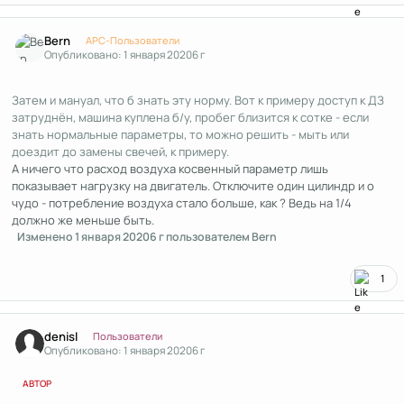
Author stats
Bern
APC-Пользователи
Опубликовано:
1 января 2020
6 г
Затем и мануал, что б знать эту норму. Вот к примеру доступ к ДЗ
затруднён, машина куплена б/у, пробег близится к сотке - если
знать нормальные параметры, то можно решить - мыть или
доездит до замены свечей, к примеру.
А ничего что расход воздуха косвенный параметр лишь
показывает нагрузку на двигатель. Отключите один цилиндр и о
чудо - потребление воздуха стало больше, как ? Ведь на 1/4
должно же меньше быть.
Изменено
1 января 2020
6 г
пользователем Bern
1
Author stats
denisl
Пользователи
Опубликовано:
1 января 2020
6 г
АВТОР