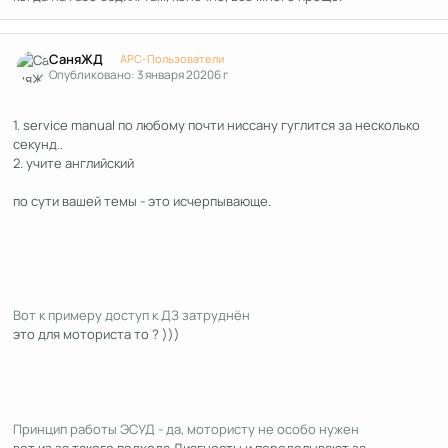
Author stats
СаняЖД
APC-Пользователи
Опубликовано:
3 января 2020
6 г
1. service manual по любому почти ниссану гуглится за несколько
секунд..
2. учите английский
по сути вашей темы - это исчерпывающе.
Вот к примеру доступ к ДЗ затруднён
это для моториста то ? )))
Принцип работы ЭСУД - да, мотористу не особо нужен
вот из за такого подхода Диагносты и переделывают за