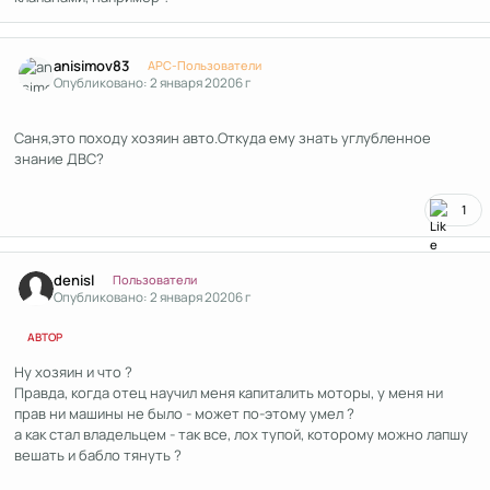
Author stats
anisimov83
APC-Пользователи
Опубликовано:
2 января 2020
6 г
Саня,это походу хозяин авто.Откуда ему знать углубленное
знание ДВС?
1
Author stats
denisl
Пользователи
Опубликовано:
2 января 2020
6 г
АВТОР
Ну хозяин и что ?
Правда, когда отец научил меня капиталить моторы, у меня ни
прав ни машины не было - может по-этому умел ?
а как стал владельцем - так все, лох тупой, которому можно лапшу
вешать и бабло тянуть ?