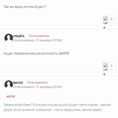
Так же ведь потом будет?
1
Author stats
misa54
Пользователи
Опубликовано:
31 декабря 2019
6 г
Ну,да. Нахрена манулы,если есть ДМРВ!
1
Author stats
denisl
Пользователи
Опубликовано:
31 декабря 2019
6 г
АВТОР
Зачем козе баян? Если расход воздуха будет не в норме - меняй
дмрв, если дк висит в бедной - чисть форсунки, меняй дмрв.