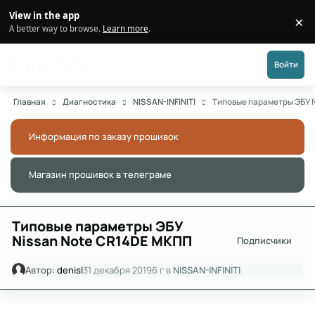
Перейти к публикации
View in the app
×
Di
A better way to browse.
Learn more
.
Форум АДАКТ
Войти
Главная
Диагностика
NISSAN-INFINITI
Типовые параметры ЭБУ 
Информация по заказу прошивок
Скры
Магазин прошивок в телеграме
Скры
Типовые параметры ЭБУ
Nissan Note CR14DE МКПП
Подписчики
Автор:
denisl
31 декабря 2019
6 г
в
NISSAN-INFINITI