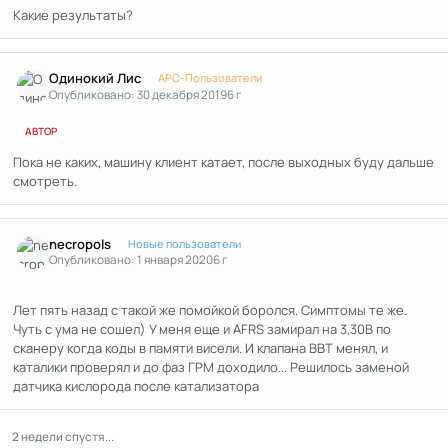
Какие результаты?
Author stats
Одинокий Лис
APC-Пользователи
Опубликовано:
30 декабря 2019
6 г
АВТОР
Пока не каких, машину клиент катает, после выходных буду дальше
смотреть.
Author stats
necropols
Новые пользователи
Опубликовано:
1 января 2020
6 г
Лет пять назад с такой же помойкой боролся. Симптомы те же.
Чуть с ума не сошел) У меня еще и AFRS замирал на 3,30В по
сканеру когда коды в памяти висели. И клапана ВВТ менял, и
каталики проверял и до фаз ГРМ доходило... Решилось заменой
датчика кислорода после катализатора
2 недели спустя...