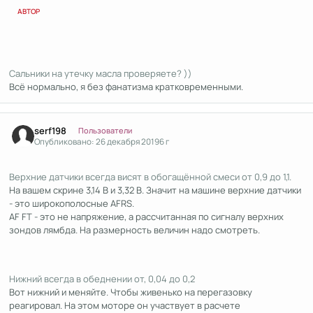
АВТОР
Сальники на утечку масла проверяете? ))
Всё нормально, я без фанатизма кратковременными.
Author stats
serf198
Пользователи
Опубликовано:
26 декабря 2019
6 г
Верхние датчики всегда висят в обогащённой смеси от 0,9 до 1,1.
На вашем скрине 3,14 В и 3,32 В. Значит на машине верхние датчики
- это широкополосные AFRS.
AF FT - это не напряжение, а рассчитанная по сигналу верхних
зондов лямбда. На размерность величин надо смотреть.
Нижний всегда в обеднении от, 0,04 до 0,2
Вот нижний и меняйте. Чтобы живенько на перегазовку
реагировал. На этом моторе он участвует в расчете