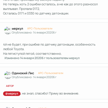
Но теперь хоть 2 ошибки осталось, а не как до этого разносол
выплывал. Пропала 0172,
Осталась 0171 и 0330 по датчику детонации.
Author stats
меркул
APC-Пользователи
Опубликовано:
14 января 2020
6 г
4й не будет, при ошибке по датчику детонации, особенность
любой Toyota.
На пятиступой пятой, соответственно.
Изменено
14 января 2020
6 г
пользователем меркул
Author stats
Одинокий Лис
APC-Пользователи
Опубликовано:
14 января 2020
6 г
АВТОР
, не знал, спасибо! Приму во внимание.
@меркул
Author stats