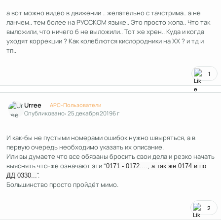
а вот можно видео в движении .. желательно с тачстрима.. а не
ланчем.. тем более на РУССКОМ языке.. Это просто жопа.. Что так
выложили, что ничего б не выложили.. Тот же хрен.. Куда и когда
уходят коррекции ? Как колеблются кислородники на ХХ ? и тд и
тп..
1
Author stats
Urree
APC-Пользователи
Опубликовано:
25 декабря 2019
6 г
И как-бы не пустыми номерами ошибок нужно швыряться, а в
первую очередь необходимо указать их описание.
Или вы думаете что все обязаны бросить свои дела и резко начать
выяснять что-же означают эти "
0171 - 0172...., а так же 0174 и по
".
ДД 0330...
Большинство просто пройдёт мимо.
2