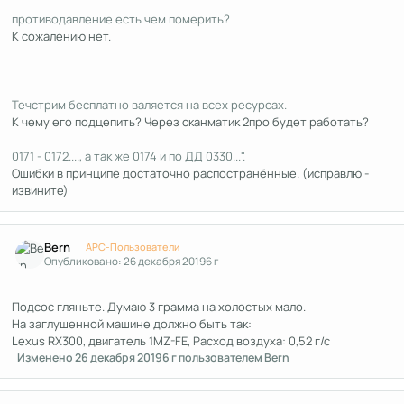
противодавление есть чем померить?
К сожалению нет.
Течстрим бесплатно валяется на всех ресурсах.
К чему его подцепить? Через сканматик 2про будет работать?
0171 - 0172...., а так же 0174 и по ДД 0330...".
Ошибки в принципе достаточно распостранённые. (исправлю -
извините)
Author stats
Bern
APC-Пользователи
Опубликовано:
26 декабря 2019
6 г
Подсос гляньте. Думаю 3 грамма на холостых мало.
На заглушенной машине должно быть так:
Lexus RX300, двигатель 1MZ-FE, Расход воздуха: 0,52 г/с
Изменено
26 декабря 2019
6 г
пользователем Bern
Author stats