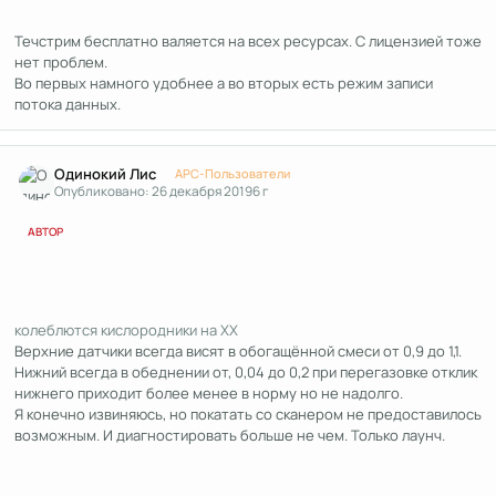
Течстрим бесплатно валяется на всех ресурсах. С лицензией тоже
нет проблем.
Во первых намного удобнее а во вторых есть режим записи
потока данных.
Author stats
Одинокий Лис
APC-Пользователи
Опубликовано:
26 декабря 2019
6 г
АВТОР
колеблются кислородники на ХХ
Верхние датчики всегда висят в обогащённой смеси от 0,9 до 1,1.
Нижний всегда в обеднении от, 0,04 до 0,2 при перегазовке отклик
нижнего приходит более менее в норму но не надолго.
Я конечно извиняюсь, но покатать со сканером не предоставилось
возможным. И диагностировать больше не чем. Только лаунч.