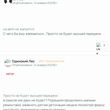
Опубликовано:
14 января 2020
6 г
на акпп не жалуется
С чего бы ему жаловаться... Просто не будет высшей передачи.
1
Author stats
Одинокий Лис
APC-Пользователи
Опубликовано:
14 января 2020
6 г
АВТОР
Просто не будет высшей передачи.
в смысле кик даун не будет? Порешили продолжить малыми
ремонтами, заменить датчик детонации заодно посмотрю форсы
на стенде, прокладочку свежую подкину.