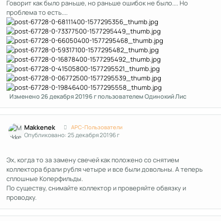
Говорит как было раньше, но раньше ошибок не было.... Но
проблема то есть....
Изменено
26 декабря 2019
6 г
пользователем Одинокий Лис
Author stats
Makkenek
APC-Пользователи
Опубликовано:
25 декабря 2019
6 г
Эх, когда то за замену свечей как положено со снятием
коллектора брали рубля четыре и все были довольны. А теперь
сплошные Коперфильды.
По существу, снимайте коллектор и проверяйте обвязку и
проводку.
Author stats