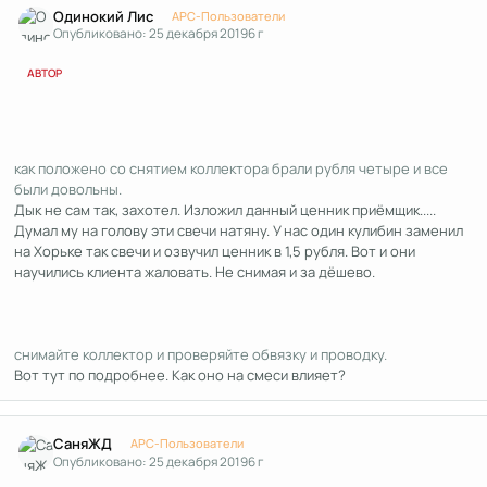
Одинокий Лис
APC-Пользователи
Опубликовано:
25 декабря 2019
6 г
АВТОР
как положено со снятием коллектора брали рубля четыре и все
были довольны.
Дык не сам так, захотел. Изложил данный ценник приёмщик.....
Думал му на голову эти свечи натяну. У нас один кулибин заменил
на Хорьке так свечи и озвучил ценник в 1,5 рубля. Вот и они
научились клиента жаловать. Не снимая и за дёшево.
снимайте коллектор и проверяйте обвязку и проводку.
Вот тут по подробнее. Как оно на смеси влияет?
Author stats
СаняЖД
APC-Пользователи
Опубликовано:
25 декабря 2019
6 г