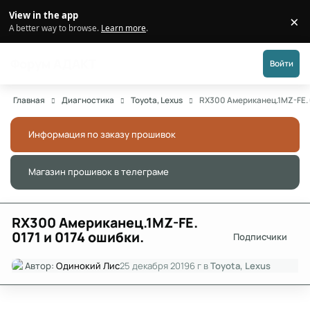
Перейти к публикации
View in the app
×
Di
A better way to browse.
Learn more
.
Форум АДАКТ
Войти
Главная
Диагностика
Toyota, Lexus
RX300 Американец.1MZ-FE. 0
Информация по заказу прошивок
Скры
Магазин прошивок в телеграме
Скры
RX300 Американец.1MZ-FE.
0171 и 0174 ошибки.
Подписчики
Автор:
Одинокий Лис
25 декабря 2019
6 г
в
Toyota, Lexus