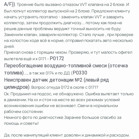
A/F))
. Троение было вызвано отказом VVT клапана на 2 блоке. И
был лопнут коллектор выпускной на 2 блоке. Предложил клиенту
начать устранять поэтапно - заменить клапан VVT и заварить
коллектор, затем продолжить диагнозу.... потому как пока не
решив данные проблемы вердикт точный выносить не буду.
Заменили клапан, заварили коллектор. Стало лучше , при проверке
на холостом ходе всё в норме, отправил покатать авто несколько
дней.
Приехал снова с горящим чеком. Проверяю, и тут малость офигел
вылетела ещё и к 0171 -
P0172
Переобогащение воздушно-топливной смеси (отсечка
топлива)
...., а так же 0174 и по ДД (
P0330
Неисправен датчик детонации №2 (левый ряд
цилиндров)
. Вопрос откуда 0172 в скопе с 0171?
Ок. Продымил на подсос, не обнаружено. Ошибка вылетает только
в движении. На хх и стоя на месте во всех режимах условий
возникновения ошибки не возникает. Свечи в нормальном
рабочем состоянии.
Немного фото по диагностике.Заранее большое спасибо за
помощь и советы!
Да, после манипуляций клиент доволен и динамикой и расходом.