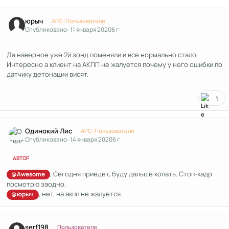
Author stats
юрыч
APC-Пользователи
Опубликовано:
11 января 2020
6 г
Да наверное уже 2й зонд поменяли и все нормально стало.
Интересно а клиент на АКПП не жалуется почему у него ошибки по
датчику детонации висят.
1
Author stats
Одинокий Лис
APC-Пользователи
Опубликовано:
14 января 2020
6 г
АВТОР
, Сегодня приедет, буду дальше копать. Стоп-кадр
@Awesome
посмотрю заодно.
, нет, на акпп не жалуется.
@юрыч
Author stats
serf198
Пользователи