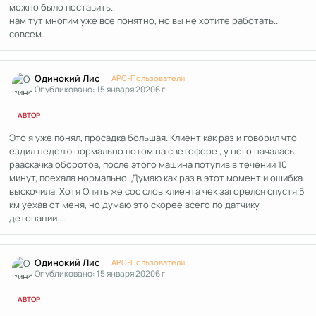
можно было поставить..
нам тут многим уже все понятно, но вы не хотите работать..
совсем..
Author stats
Одинокий Лис
APC-Пользователи
Опубликовано:
15 января 2020
6 г
АВТОР
Это я уже понял, просадка большая. Клиент как раз и говорил что
ездил неделю нормально потом на светофоре , у него началась
рааскачка оборотов, после этого машина потупив в течении 10
минут, поехала нормально. Думаю как раз в этот момент и ошибка
выскочила. Хотя Опять же сос слов клиента чек загорелся спустя 5
км уехав от меня, но думаю это скорее всего по датчику
детонации....
Author stats
Одинокий Лис
APC-Пользователи
Опубликовано:
15 января 2020
6 г
АВТОР