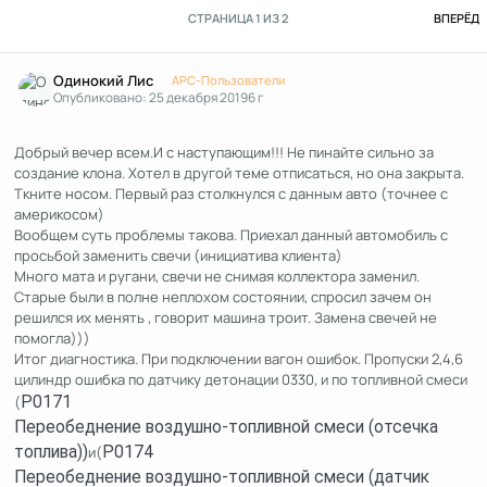
П
СТРАНИЦА 1 ИЗ 2
ВПЕРЁД
Author stats
Одинокий Лис
APC-Пользователи
Опубликовано:
25 декабря 2019
6 г
Добрый вечер всем.И с наступающим!!! Не пинайте сильно за
создание клона. Хотел в другой теме отписаться, но она закрыта.
Ткните носом. Первый раз столкнулся с данным авто (точнее с
америкосом)
Вообщем суть проблемы такова. Приехал данный автомобиль с
просьбой заменить свечи (инициатива клиента)
Много мата и ругани, свечи не снимая коллектора заменил.
Старые были в полне неплохом состоянии, спросил зачем он
решился их менять , говорит машина троит. Замена свечей не
помогла)))
Итог диагностика. При подключении вагон ошибок. Пропуски 2,4,6
цилиндр ошибка по датчику детонации 0330, и по топливной смеси
(
P0171
Переобеднение воздушно-топливной смеси (отсечка
топлива))
и(
P0174
Переобеднение воздушно-топливной смеси (датчик