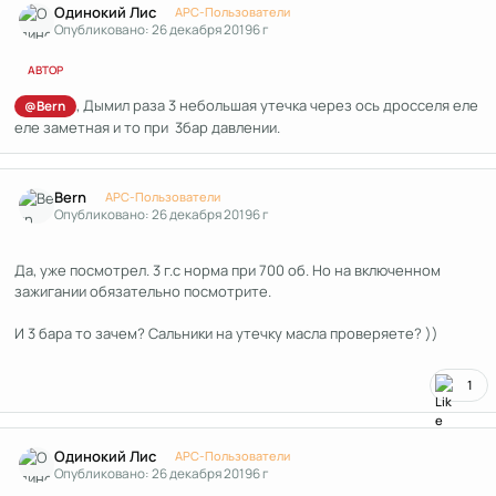
Одинокий Лис
APC-Пользователи
Опубликовано:
26 декабря 2019
6 г
АВТОР
, Дымил раза 3 небольшая утечка через ось дросселя еле
@Bern
еле заметная и то при 3бар давлении.
Author stats
Bern
APC-Пользователи
Опубликовано:
26 декабря 2019
6 г
Да, уже посмотрел. 3 г.с норма при 700 об. Но на включенном
зажигании обязательно посмотрите.
И 3 бара то зачем? Сальники на утечку масла проверяете? ))
1
Author stats
Одинокий Лис
APC-Пользователи
Опубликовано:
26 декабря 2019
6 г