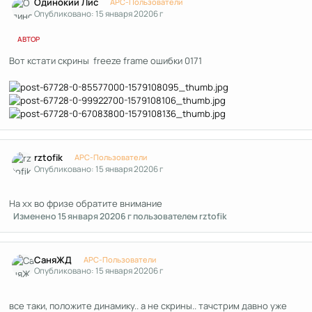
Одинокий Лис
APC-Пользователи
Опубликовано:
15 января 2020
6 г
АВТОР
Вот кстати скрины freeze frame ошибки 0171
Author stats
rztofik
APC-Пользователи
Опубликовано:
15 января 2020
6 г
На хх во фризе обратите внимание
Изменено
15 января 2020
6 г
пользователем rztofik
Author stats
СаняЖД
APC-Пользователи
Опубликовано:
15 января 2020
6 г
все таки, положите динамику.. а не скрины.. тачстрим давно уже