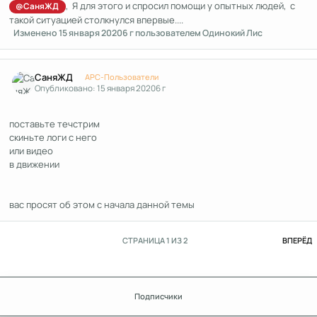
, Я для этого и спросил помощи у опытных людей, с
@СаняЖД
такой ситуацией столкнулся впервые....
Изменено
15 января 2020
6 г
пользователем Одинокий Лис
Author stats
СаняЖД
APC-Пользователи
Опубликовано:
15 января 2020
6 г
поставьте течстрим
скиньте логи с него
или видео
в движении
вас просят об этом с начала данной темы
П
СТРАНИЦА 1 ИЗ 2
ВПЕРЁД
Подписчики