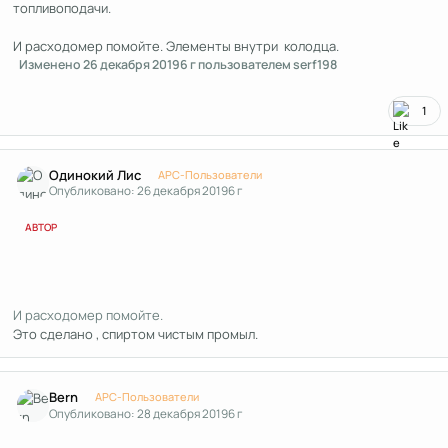
топливоподачи.
И расходомер помойте. Элементы внутри колодца.
Изменено
26 декабря 2019
6 г
пользователем serf198
1
Author stats
Одинокий Лис
APC-Пользователи
Опубликовано:
26 декабря 2019
6 г
АВТОР
И расходомер помойте.
Это сделано , спиртом чистым промыл.
Author stats
Bern
APC-Пользователи
Опубликовано:
28 декабря 2019
6 г