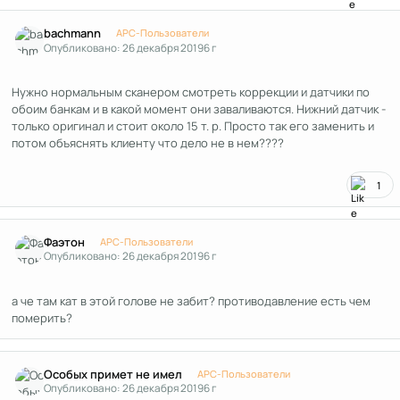
Author stats
bachmann
APC-Пользователи
Опубликовано:
26 декабря 2019
6 г
Нужно нормальным сканером смотреть коррекции и датчики по
обоим банкам и в какой момент они заваливаются. Нижний датчик -
только оригинал и стоит около 15 т. р. Просто так его заменить и
потом объяснять клиенту что дело не в нем????
1
Author stats
Фаэтон
APC-Пользователи
Опубликовано:
26 декабря 2019
6 г
а че там кат в этой голове не забит? противодавление есть чем
померить?
Author stats
Особых примет не имел
APC-Пользователи
Опубликовано:
26 декабря 2019
6 г