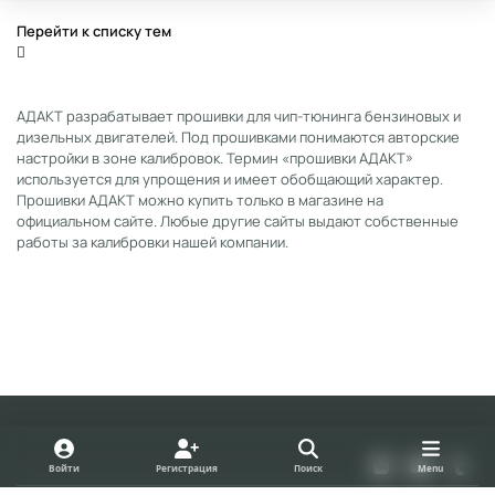
Перейти к списку тем
АДАКТ разрабатывает прошивки для чип-тюнинга бензиновых и
дизельных двигателей. Под прошивками понимаются авторские
настройки в зоне калибровок. Термин «прошивки АДАКТ»
используется для упрощения и имеет обобщающий характер.
Прошивки АДАКТ можно купить только в магазине на
официальном сайте. Любые другие сайты выдают собственные
работы за калибровки нашей компании.
Light Mode
Dark Mode
System Preference
v
y
t
Войти
Регистрация
Поиск
Menu
k
o
u