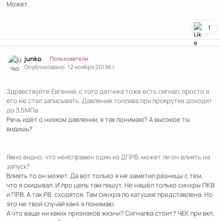
Может.
1
Author stats
junko
Пользователи
Опубликовано:
12 ноября 2019
6 г
Здравствуйте Евгений, с того датчика тоже есть сигнал, просто я
его не стал записывать. Давление топлива при прокрутке доходит
до 3.5МПа
Речь идёт о низком давлении, я так понимаю? А высокое ты
видишь?
Явно видно, что неисправен один из ДПРВ, может ли он влиять на
запуск?
Влиять то он может. Да вот только я не заметил разницы с тем,
что я скидывал. И про цепь там пишут. Не нашёл только синхры ПКВ
и ПРВ. А так РВ сходятся. Там синхра по катушке представлена. Но
это не твой случай как4 я понимаю.
А что ваще ни каких признаков жизни? Сигналка стоит? ЧЕК при вкл.