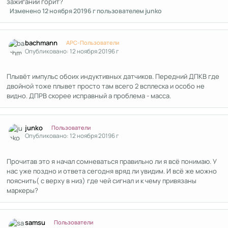
зажигании горит?
Изменено
12 ноября 2019
6 г
пользователем junko
Author stats
bachmann
APC-Пользователи
Опубликовано:
12 ноября 2019
6 г
Плывёт импульс обоих индуктивных датчиков. Передний ДПКВ где
двойной тоже плывет просто там всего 2 всплеска и особо не
видно. ДПРВ скорее исправный а проблема - масса.
Author stats
junko
Пользователи
Опубликовано:
12 ноября 2019
6 г
Прочитав это я начал сомневаться правильно ли я всё понимаю. У
нас уже поздно и ответа сегодня вряд ли увидим. И всё же можно
пояснить( с верху в низ) где чей сигнал и к чему привязаны
маркеры?
Author stats
samsu
Пользователи