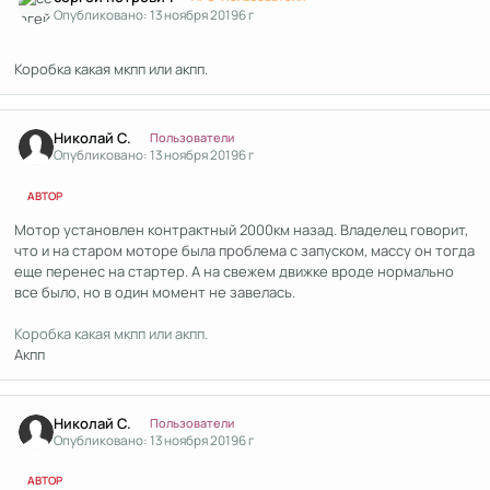
Опубликовано:
13 ноября 2019
6 г
Коробка какая мкпп или акпп.
Author stats
Николай С.
Пользователи
Опубликовано:
13 ноября 2019
6 г
АВТОР
Мотор установлен контрактный 2000км назад. Владелец говорит,
что и на старом моторе была проблема с запуском, массу он тогда
еще перенес на стартер. А на свежем движке вроде нормально
все было, но в один момент не завелась.
Коробка какая мкпп или акпп.
Акпп
Author stats
Николай С.
Пользователи
Опубликовано:
13 ноября 2019
6 г
АВТОР