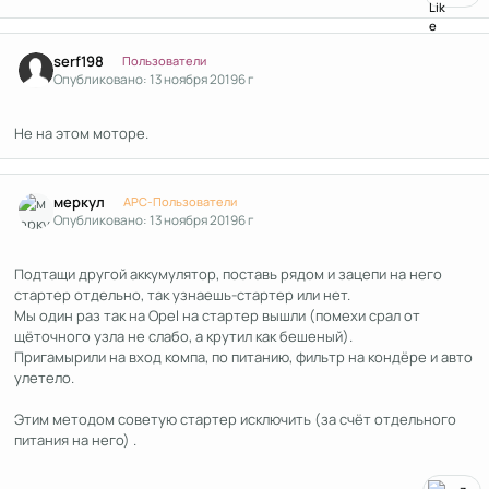
Author stats
serf198
Пользователи
Опубликовано:
13 ноября 2019
6 г
Не на этом моторе.
Author stats
меркул
APC-Пользователи
Опубликовано:
13 ноября 2019
6 г
Подтащи другой аккумулятор, поставь рядом и зацепи на него
стартер отдельно, так узнаешь-стартер или нет.
Мы один раз так на Opel на стартер вышли (помехи срал от
щёточного узла не слабо, а крутил как бешеный).
Пригамырили на вход компа, по питанию, фильтр на кондёре и авто
улетело.
Этим методом советую стартер исключить (за счёт отдельного
питания на него) .