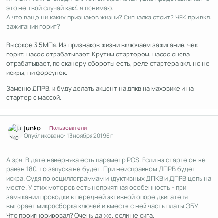
это не твой случай как4 я понимаю.
А что ваще ни каких признаков жизни? Сигналка стоит? ЧЕК при вкл.
зажигании горит?
Высокое 3.5МПа. Из признаков жизни включаем зажигание, чек
горит, насос отрабатывает. Крутим стартером, насос снова
отрабатывает, по сканеру обороты есть, реле стартера вкл. но не
искры, ни форсунок.
Заменю ДПРВ, и буду делать акцент на дпкв на маховике и на
стартер с массой.
Author stats
junko
Пользователи
Опубликовано:
13 ноября 2019
6 г
А зря. В дате наверняка есть параметр POS. Если на старте он не
равен 180, то запуска не будет. При неисправном ДПРВ будет
искра. Судя по осциллограммам индуктивных ДПКВ и ДПРВ цепь на
месте. У этих моторов есть неприятная особенность - при
замыкании проводки в передней активной опоре двигателя
выгорает микросборка ключей и вместе с ней часть платы ЭБУ.
Что проигнорировал? Очень да же, если не сига.