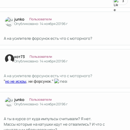
3
Author stats
junko
Пользователи
Опубликовано:
14 ноября 2019
6 г
А на усилителе форсунок есть что с моторного?
Author stats
кот73
Пользователи
Опубликовано:
14 ноября 2019
6 г
А на усилителе форсунок есть что с моторного?
"
но не искры
, ни форсунок."
Author stats
junko
Пользователи
Опубликовано:
14 ноября 2019
6 г
А ты в курсе от куда импульсы считывали? Я нет.
Массы которые на катушки идут не отвалились? И что с
нештатным оборудованием?