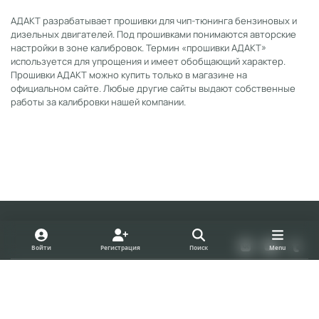
АДАКТ разрабатывает прошивки для чип-тюнинга бензиновых и
дизельных двигателей. Под прошивками понимаются авторские
настройки в зоне калибровок. Термин «прошивки АДАКТ»
используется для упрощения и имеет обобщающий характер.
Прошивки АДАКТ можно купить только в магазине на
официальном сайте. Любые другие сайты выдают собственные
работы за калибровки нашей компании.
Light Mode
Dark Mode
System Preference
v
y
t
Войти
Регистрация
Поиск
Menu
k
o
u
Политика конфиденциальности
Cookies
u
m
forum.adact.ru
Powered by
Invision Community
t
b
u
l