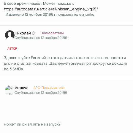
В своё время нашёл. Может поможет.
https://autodata.ru/article/all/nissan_engine_vq25/
Изменено
12 ноября 2019
6 г
пользователем junko
Author stats
Николай С.
Пользователи
Опубликовано:
12 ноября 2019
6 г
АВТОР
Здравствуйте Евгений, с того датчика тоже есть сигнал, просто я
его не стал записывать. Давление топлива при прокрутке доходит
до 3.5МПа
Author stats
меркул
APC-Пользователи
Опубликовано:
12 ноября 2019
6 г
может ли он влиять на запуск?