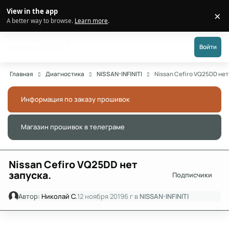
Перейти к публикации
View in the app
×
Di
A better way to browse.
Learn more
.
Форум АДАКТ
Войти
Главная
Диагностика
NISSAN-INFINITI
Nissan Cefiro VQ25DD нет
Информация по заказу прошивок
Скры
Магазин прошивок в телеграме
Скры
Nissan Cefiro VQ25DD нет
запуска.
Подписчики
Автор:
Николай С.
12 ноября 2019
6 г
в
NISSAN-INFINITI