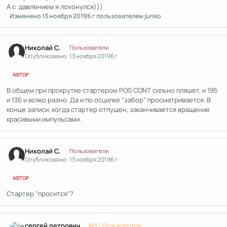
А с давлением я лохонулся)))
Изменено
13 ноября 2019
6 г
пользователем junko
Author stats
Николай С.
Пользователи
Опубликовано:
13 ноября 2019
6 г
АВТОР
В общем при прокрутке стартером POS CONT сильно пляшет, и 195
и 136 и всяко разно. Да и по осцилке "забор" просматривается. В
конце записи, когда стартер отпущен, заканчивается вращение
красивыми импульсами.
Author stats
Николай С.
Пользователи
Опубликовано:
13 ноября 2019
6 г
АВТОР
Стартер "просится"?
Author stats
сергей петрович
APC-Пользователи