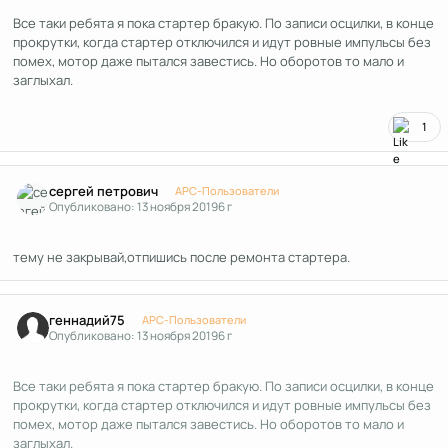
Все таки ребята я пока стартер бракую. По записи осцилки, в конце
прокрутки, когда стартер отключился и идут ровные импульсы без
помех, мотор даже пытался завестись. Но оборотов то мало и
заглыхал.
1
Author stats
сергей петрович
APC-Пользователи
Опубликовано:
13 ноября 2019
6 г
тему не закрывай,отпишись после ремонта стартера.
Author stats
геннадий75
APC-Пользователи
Опубликовано:
13 ноября 2019
6 г
Все таки ребята я пока стартер бракую. По записи осцилки, в конце
прокрутки, когда стартер отключился и идут ровные импульсы без
помех, мотор даже пытался завестись. Но оборотов то мало и
заглыхал.