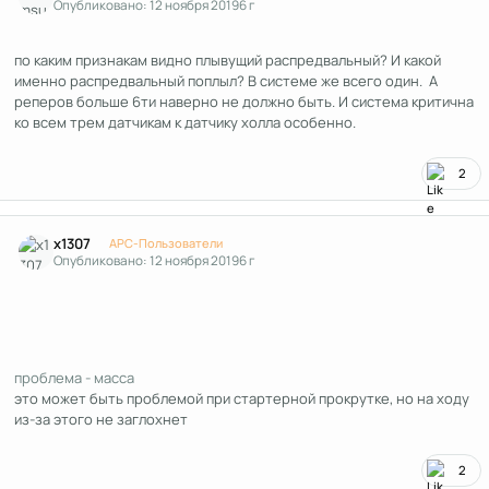
Опубликовано:
12 ноября 2019
6 г
по каким признакам видно плывущий распредвальный? И какой
именно распредвальный поплыл? В системе же всего один. А
реперов больше 6ти наверно не должно быть. И система критична
ко всем трем датчикам к датчику холла особенно.
2
Author stats
x1307
APC-Пользователи
Опубликовано:
12 ноября 2019
6 г
проблема - масса
это может быть проблемой при стартерной прокрутке, но на ходу
из-за этого не заглохнет
2