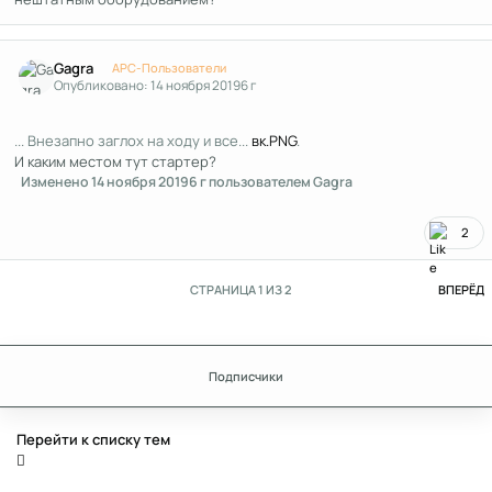
Author stats
Gagra
APC-Пользователи
Опубликовано:
14 ноября 2019
6 г
... Внезапно заглох на ходу и все...
вк.PNG
.
И каким местом тут стартер?
Изменено
14 ноября 2019
6 г
пользователем Gagra
2
П
СТРАНИЦА 1 ИЗ 2
ВПЕРЁД
Подписчики
Перейти к списку тем