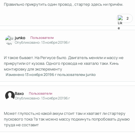
Правильно прикрутить один провод , стартер здесь ни причём.
2
Author stats
junko
Пользователи
Опубликовано:
13 ноября 2019
6 г
И такое бывает. На Региусе было. Двигатель меняли и массу не
прикрутили от кузова. Одного провода не хватало таки. Кинь
монтировку для эксперементу
Изменено
13 ноября 2019
6 г
пользователем junko
Author stats
Вахо
Пользователи
Опубликовано:
13 ноября 2019
6 г
Может глупость,но какой аккум стоит там и хватает ли стартеру
пускового тока ?а так можно массу подкинуть попробовать думаю
труда не составит