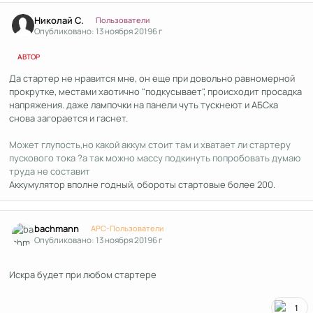
Author stats
Николай С.
Пользователи
Опубликовано:
13 ноября 2019
6 г
АВТОР
Да стартер не нравится мне, он еще при довольно равномерной
прокрутке, местами хаотично "подкусывает", происходит просадка
напряжения. даже лампочки на панели чуть тускнеют и АБСка
снова загорается и гаснет.
Может глупость,но какой аккум стоит там и хватает ли стартеру
пускового тока ?а так можно массу подкинуть попробовать думаю
труда не составит
Аккумулятор вполне годный, обороты стартовые более 200.
Author stats
bachmann
APC-Пользователи
Опубликовано:
13 ноября 2019
6 г
Искра будет при любом стартере
1