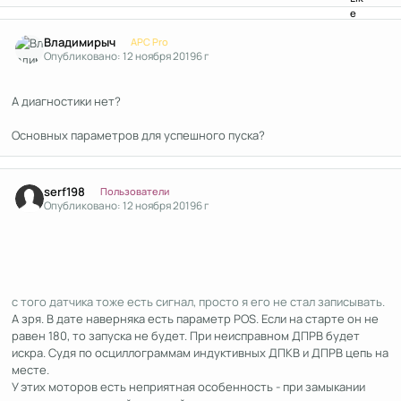
Author stats
Владимирыч
APC Pro
Опубликовано:
12 ноября 2019
6 г
А диагностики нет?
Основных параметров для успешного пуска?
Author stats
serf198
Пользователи
Опубликовано:
12 ноября 2019
6 г
с того датчика тоже есть сигнал, просто я его не стал записывать.
А зря. В дате наверняка есть параметр POS. Если на старте он не
равен 180, то запуска не будет. При неисправном ДПРВ будет
искра. Судя по осциллограммам индуктивных ДПКВ и ДПРВ цепь на
месте.
У этих моторов есть неприятная особенность - при замыкании