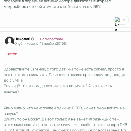
проводки в передней активной опоре двигателя выгорает
микросборка ключей и вместе с ней часть платы ЭБУ.
1
Author stats
Николай С.
Пользователи
Опубликовано:
13 ноября 2019
6 г
АВТОР
Здравствуйте Евгений, с того датчика тоже есть сигнал, просто я
его не стал записывать. Давление топлива при прокрутке доходит
до 3.5МПа
Речь идёт о низком давлении, я так понимаю? А высокое ты
видишь?
Явно видно, что неисправен один из ДПРВ, может ли он влиять на
запуск?
Влиять то он может. Да вот только я не заметил разницы с тем,
что я скидывал. И про цепь там пишут. Не нашёл только синхры ПКВ
и ПРВ. А так РВ сходятся. Там синхра по катушке представлена. Но