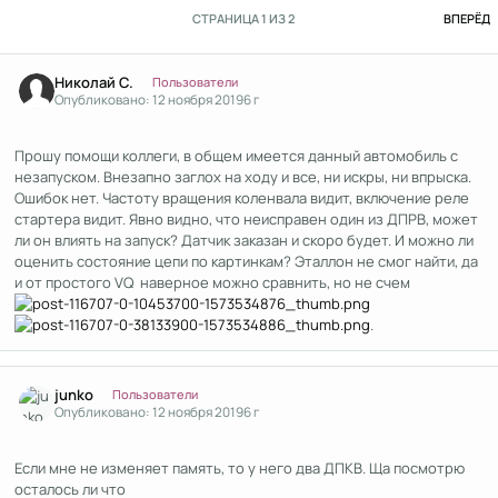
П
СТРАНИЦА 1 ИЗ 2
ВПЕРЁД
Author stats
Николай С.
Пользователи
Опубликовано:
12 ноября 2019
6 г
Прошу помощи коллеги, в общем имеется данный автомобиль с
незапуском. Внезапно заглох на ходу и все, ни искры, ни впрыска.
Ошибок нет. Частоту вращения коленвала видит, включение реле
стартера видит. Явно видно, что неисправен один из ДПРВ, может
ли он влиять на запуск? Датчик заказан и скоро будет. И можно ли
оценить состояние цепи по картинкам? Эталлон не смог найти, да
и от простого VQ наверное можно сравнить, но не счем
.
Author stats
junko
Пользователи
Опубликовано:
12 ноября 2019
6 г
Если мне не изменяет память, то у него два ДПКВ. Ща посмотрю
осталось ли что