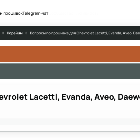
н прошивок
Telegram-чат
Сообщество
Активность
Корейцы
Вопросы по прошивке для Chevrolet Lacetti, Evanda, Aveo, D
rolet Lacetti, Evanda, Aveo, Daew