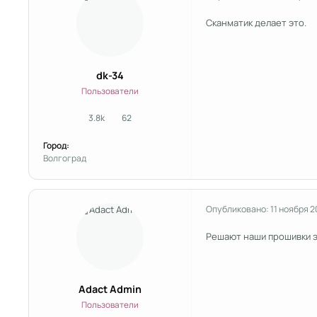
Сканматик делает это.
dk-34
Пользователи
3.8k
62
сообщения
Репутация
Город:
Волгоград
Опубликовано:
11 ноября 
Решают наши прошивки эт
Adact Admin
Пользователи