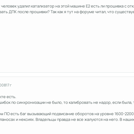
т человек удалил катализатор на этой машине Е2 есть ли прошивка с о
вать ДПК после прошивки? Так как я тут на форуме читал, что существуе
2008
17 г
кте есть.
ибок по синхронизации не было, то калибровать не надор, если была, т
ом ПО есть баг вызывающий подвисание оборотов на уровне 1600-2200
 ланосах и нексиях. Владельцы правда не все жалуются на него. В наши