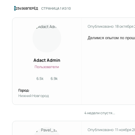
ПОСЛЕДНЯЯ СТРАНИЦА
1
2
3
4
5
6
ВПЕРЁД
СТРАНИЦА 1 ИЗ 10
Опубликовано:
18 октября
Делимся опытом по проши
Adact Admin
Пользователи
6.5k
6.9k
сообщения
Репутация
Город:
Нижний Новгород
4 недели спустя...
Опубликовано:
11 ноября 