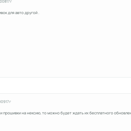
2008
17 г
вок для авто другой .
009
17 г
сти прошивки на нексию, то можно будет ждать их бесплатного обновле