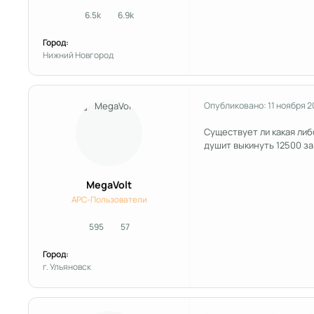
6.5k
6.9k
сообщения
Репутация
Город:
Нижний Новгород
Опубликовано:
11 ноября 
Существует ли какая либ
душит выкинуть 12500 за 
MegaVolt
APC-Пользователи
595
57
сообщения
Репутация
Город:
г. Ульяновск