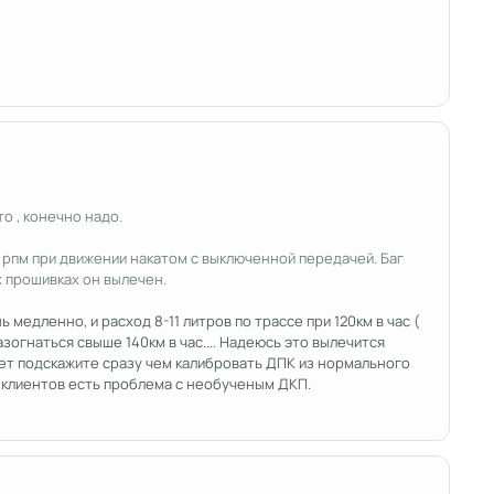
о , конечно надо.
 рпм при движении накатом с выключенной передачей. Баг
х прошивках он вылечен.
 медленно, и расход 8-11 литров по трассе при 120км в час (
зогнаться свыше 140км в час.... Надеюсь это вылечится
ожет подскажите сразу чем калибровать ДПК из нормального
х клиентов есть проблема с необученым ДКП.