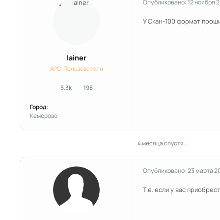
Опубликовано:
12 ноября 
У Скан-100 формат проши
lainer
APC-Пользователи
5.3k
198
сообщения
Репутация
Город:
Kемерово
4 месяца спустя...
Опубликовано:
23 марта 2
Т.е. если у вас приобре