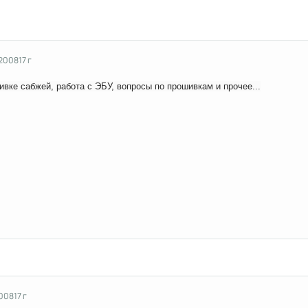
 2008
17 г
вке сабжей, работа с ЭБУ, вопросы по прошивкам и прочее...
2008
17 г