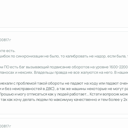
2008
17 г
кте есть.
ибок по синхронизации не было, то калибровать не надор, если была, т
ом ПО есть баг вызывающий подвисание оборотов на уровне 1600-2200
 ланосах и нексиях. Владельцы правда не все жалуются на него. В наши
риехали с проблемой такой обороты не падают на ходу или падают очень
 и без неисправностей в ДВС), а так же машины некоторые не могут ра
Прошью и могу отписаться как у людей работает... Кстати вопросик м
 так как хочу делать людям по максимуму качественно и тем более у 2
2008
17 г