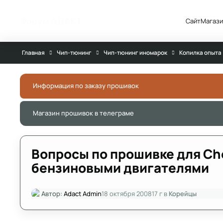
Перейти к публикации
Форум АДАКТ
Сайт
Магази
Главная
Чип-тюнинг
Чип-тюнинг иномарок
Копилка опыта
Информация по заказу прошивок
Магазин прошивок в телеграме
Вопросы по прошивке для Chev
бензиновыми двигателями
Автор:
Adact Admin
18 октября 2008
17 г
в
Корейцы