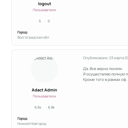
logout
Пользователи
5
0
сообщения
Репутация
Город:
Волгоградская обл
Опубликовано:
23 марта 2
Да. Все верно поняли.
Я осуществляю полную по
Кроме того в рамках оф
Adact Admin
Пользователи
6.5k
6.9k
сообщения
Репутация
Город:
Нижний Новгород