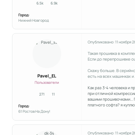
6.5k
6.9k
сообщения
Репутация
Город:
Нижний Новгород
Опубликовано:
11 ноября 
Такая прошивка в компле
Если до перепрошивке ош
Скажу больше. В серийн
Pavel_EL
есть на всех машинках и
Пользователи
Как раз 3-4 человека и п
при отличной компрессии
271
11
сообщения
Репутация
вашими прошивочками... 
платного софта? я куплю
Город:
61 Ростов На Дону!
Опубликовано:
11 ноября 