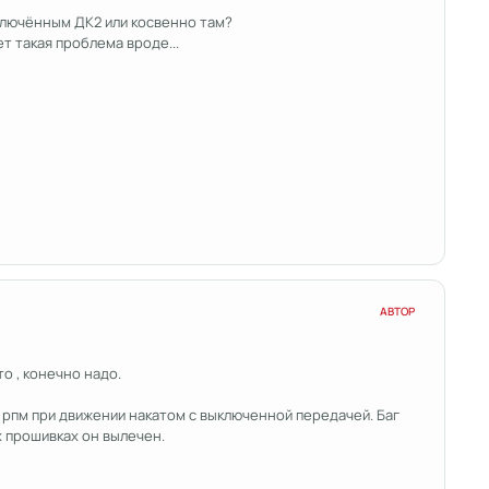
тключённым ДК2 или косвенно там?
т такая проблема вроде...
АВТОР
о , конечно надо.
 рпм при движении накатом с выключенной передачей. Баг
х прошивках он вылечен.