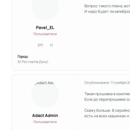
Вопрос такого плана, во
И надо будет ли калибро
Pavel_EL
Пользователи
271
11
сообщения
Репутация
Город:
61 Ростов На Дону!
Опубликовано:
11 ноября 
Такая прошивка в компле
Если до перепрошивке ош
Скажу больше. В серийн
Adact Admin
есть на всех машинках и
Пользователи