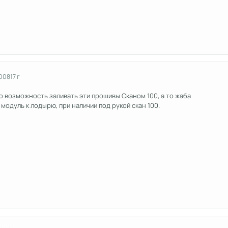
2008
17 г
о возможность заливать эти прошивы Сканом 100, а то жаба
модуль к лодырю, при наличии под рукой скан 100.