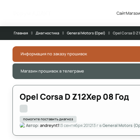
Перейти к публикации
Форум АДАКТ
Сайт
Магази
Главная
Диагностика
General Motors (Opel)
Opel Corsa D Z
Информация по заказу прошивок
Магазин прошивок в телеграме
Opel Corsa D Z12Xep 08 Год
помогите поставить диагноз
Автор:
andreynt1
13 сентября 2012
13 г
в
General Motors (Op