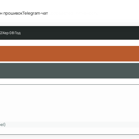
н прошивок
Telegram-чат
Сообщество
Активность
12Xep 08 Год
el)