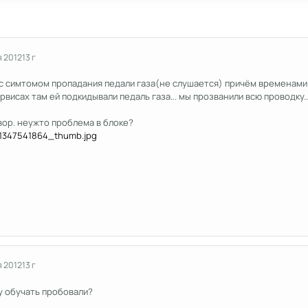
я 2012
13 г
с симтомом пропадания педали газа(не слушается) причём временами..
рвисах там ей подкидывали педаль газа... мы прозванили всю проводку.
вор. неужто проблема в блоке?
я 2012
13 г
у обучать пробовали?