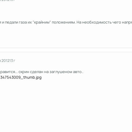
я и педали газа их "крайним" положениям. На необходимость чего нап
я 2012
13 г
равится... скрин сделан на заглушеном авто..