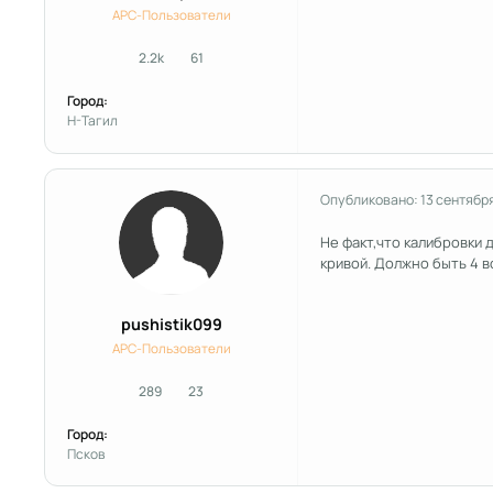
APC-Пользователи
2.2k
61
сообщения
Репутация
Город:
Н-Тагил
Опубликовано:
13 сентябр
Не факт,что калибровки 
кривой. Должно быть 4 в
pushistik099
APC-Пользователи
289
23
сообщения
Репутация
Город:
Псков