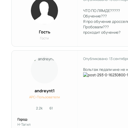
ЧТО ПО ЛЯМДЕ?????
Обучение???
Я про обучение дроссел
Пробовали???
Гость
проходит обучение?
Гости
Опубликовано:
13 сентябр
Вольтаж педали мне не н
andreynt1
APC-Пользователи
2.2k
61
сообщения
Репутация
Город:
Н-Тагил