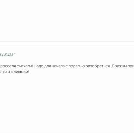
я 2012
13 г
дросселя съехали! Надо для начала с педалью разобраться. Должны при
ольта с лишним!