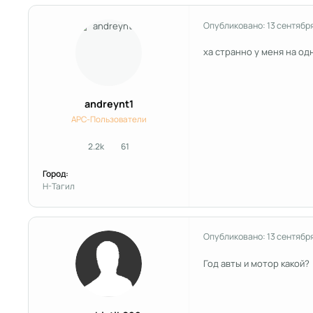
Опубликовано:
13 сентябр
ха странно у меня на одн
andreynt1
APC-Пользователи
2.2k
61
сообщения
Репутация
Город:
Н-Тагил
Опубликовано:
13 сентябр
Год авты и мотор какой?