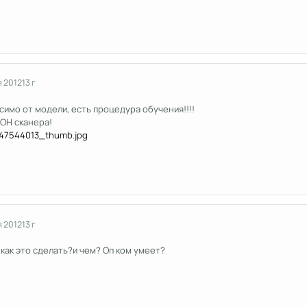
я 2012
13 г
исимо от модели, есть процедура обучения!!!!
ЛОН сканера!
я 2012
13 г
как это сделать?и чем? Оп ком умеет?