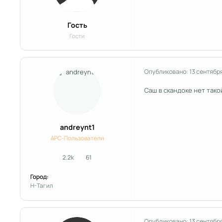
Гость
Гости
Опубликовано:
13 сентябр
Саш в скандоке нет такой
andreynt1
APC-Пользователи
2.2k
61
сообщения
Репутация
Город:
Н-Тагил
Опубликовано:
13 сентябр