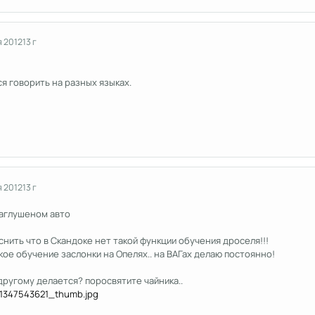
я 2012
13 г
я говорить на разных языках.
я 2012
13 г
заглушеном авто
нить что в Скандоке нет такой функции обучения дроселя!!!
акое обучение заслонки на Опелях.. на ВАГах делаю постоянно!
 другому делается? поросвятите чайника..