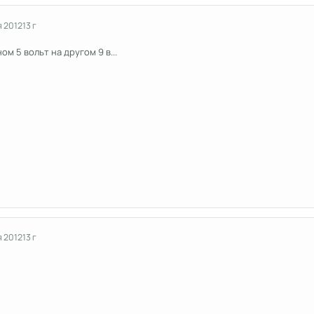
я 2012
13 г
ом 5 вольт на другом 9 в...
я 2012
13 г