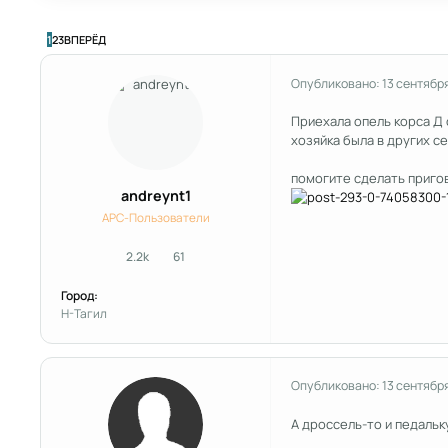
ПОСЛЕДНЯЯ СТРАНИЦА
1
2
3
ВПЕРЁД
Опубликовано:
13 сентябр
Приехала опель корса Д 
хозяйка была в других се
помогите сделать приго
andreynt1
APC-Пользователи
2.2k
61
сообщения
Репутация
Город:
Н-Тагил
Опубликовано:
13 сентябр
А дроссель-то и педальк