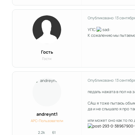
Опубликовано:
13 сентябр
УПС
К сожалению мы пытаемс
Гость
Гости
Опубликовано:
13 сентябр
педаль нажата в пол на 
САш я тоже пытаюь объяс
да и не слышало я про т
andreynt1
или может оно как то по
APC-Пользователи
2.2k
61
сообщения
Репутация