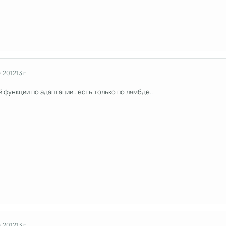
я 2012
13 г
 функции по адаптации.. есть только по лямбде..
я 2012
13 г