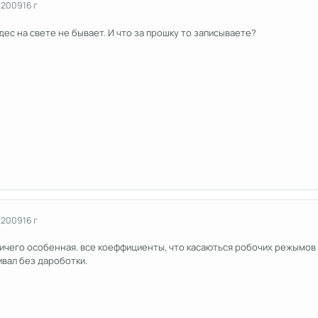
 2009
16 г
дес на свете не бывает. И что за прошку то записываете?
 2009
16 г
 ничего особенная. все коеффициенты, что касаються робочих режымов
ивал без дароботки.