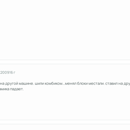
 2009
16 г
на другой машине. шили комбиком...менял блоки местали. ставил на др
амика падает.