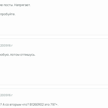
е посты. Напрягает.
 пробуйте.
 2009
16 г
робую..потом отпишусь.
 2009
16 г
? А со вторым что? B126ER02 это 797+.