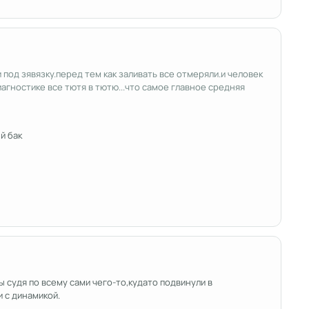
и под зявязку.перед тем как заливать все отмеряли.и человек
диагностике все тютя в тютю...что самое главное средняя
й бак
ы судя по всему сами чего-то,кудато подвинули в
 с динамикой.