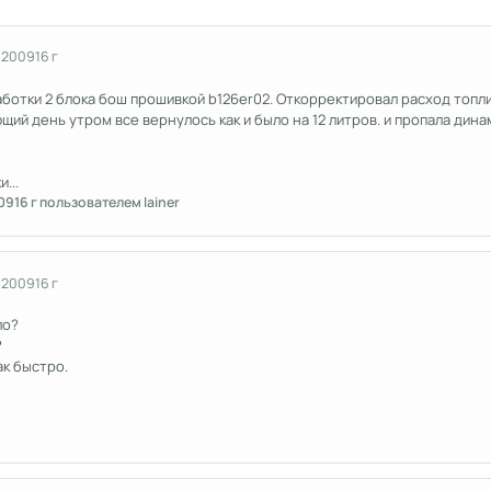
 2009
16 г
ботки 2 блока бош прошивкой b126er02. Откорректировал расход топлива
ий день утром все вернулось как и было на 12 литров. и пропала динамика.
...
09
16 г
пользователем lainer
 2009
16 г
ло?
?
ак быстро.