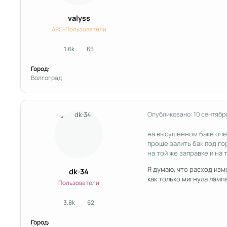
valyss
APC-Пользователи
1.6k
65
сообщения
Репутация
Город:
Волгоград
Опубликовано:
10 сентябр
на высушенном баке оче
проще залить бак под го
на той же заправке и на
Я думаю, что расход изм
dk-34
как только мигнула лампа
Пользователи
3.8k
62
сообщения
Репутация
Город: