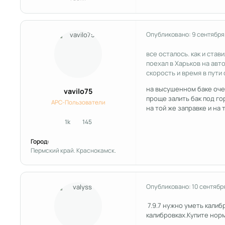
Опубликовано:
9 сентября
все осталось. как и став
поехал в Харьков на авто
скорость и время в пути 
на высушенном баке оче
vavilo75
проще залить бак под го
APC-Пользователи
на той же заправке и на
1k
145
сообщения
Репутация
Город:
Пермский край. Краснокамск.
Опубликовано:
10 сентябр
7.9.7 нужно уметь калиб
калибровках.Купите норм