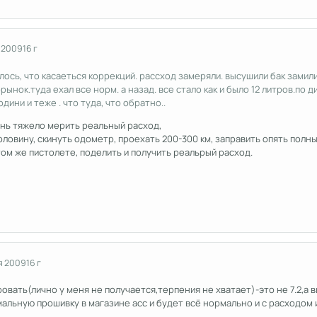
 2009
16 г
илось, что касаеться коррекций. рассход замеряли. высушили бак замил
рынок.туда ехал все норм. а назад. все стало как и было 12 литров.по 
одини и теже . что туда, что обратно..
нь тяжело мерить реальный расход,
рловину, скинуть одометр, проехать 200-300 км, заправить опять полны
 том же пистолете, поделить и получить реальрый расход.
я 2009
16 г
ровать(лично у меня не получается,терпения не хватает)-это не 7.2,а в
альную прошивку в магазине асс и будет всё нормально и с расходом и