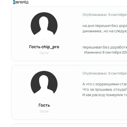
ПОСЛЕДНЯЯ СТРАНИЦА
1
2
ВПЕРЁД
Опубликовано:
9 сентября
на дня перешил без дора
динамиика...но на следующ
Гость chip_pro
перешивал без доработки
Изменено
9 сентября 20
Гости
Опубликовано:
9 сентября
А что с коррекциями ста
Что за прошивка, откуда
И как расход померяли т
Гость
Гости