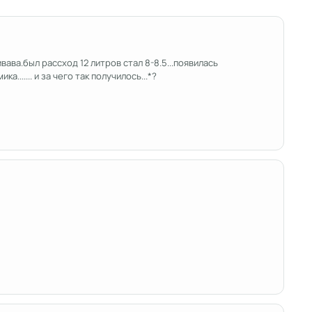
ва.был рассход 12 литров стал 8-8.5...появилась
...... и за чего так получилось...*?