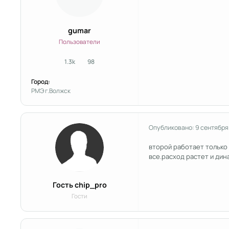
gumar
Пользователи
1.3k
98
сообщения
Репутация
Город:
РМЭ г.Волжск
Опубликовано:
9 сентября
второй работает только 
все.расход растет и дин
Гость chip_pro
Гости