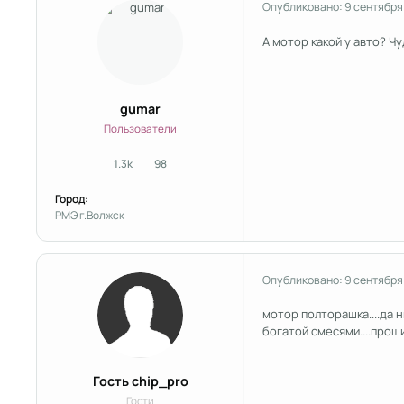
Опубликовано:
9 сентября
А мотор какой у авто? Чу
gumar
Пользователи
1.3k
98
сообщения
Репутация
Город:
РМЭ г.Волжск
Опубликовано:
9 сентября
мотор полторашка....да
богатой смесями....прош
Гость chip_pro
Гости