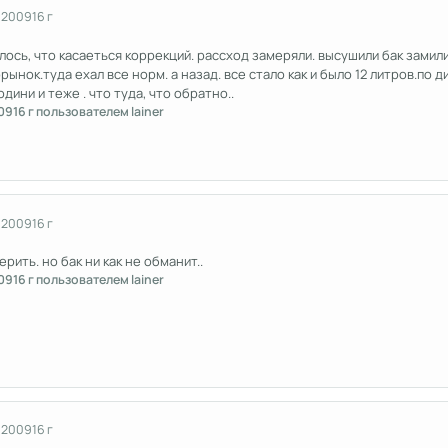
 2009
16 г
илось, что касаеться коррекций. рассход замеряли. высушили бак замил
рынок.туда ехал все норм. а назад. все стало как и было 12 литров.по 
одини и теже . что туда, что обратно..
09
16 г
пользователем lainer
 2009
16 г
рить. но бак ни как не обманит..
09
16 г
пользователем lainer
 2009
16 г