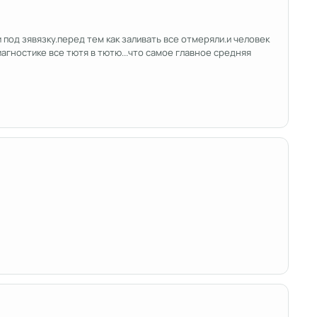
и под зявязку.перед тем как заливать все отмеряли.и человек
диагностике все тютя в тютю...что самое главное средняя