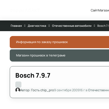
Перейти к публикации
Форум АДАКТ
Сайт
Магази
Главная
Диагностика
Отечественные автомобили
Bosch 7.
Информация по заказу прошивок
Магазин прошивок в телеграме
Bosch 7.9.7
Автор:
Гость chip_pro
9 сентября 2009
16 г
в
Отечественн