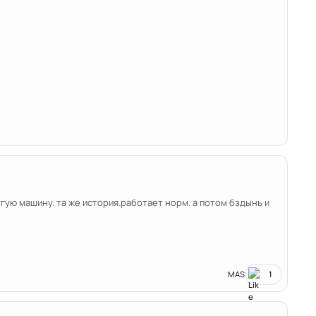
угую машину. та же история.работает норм. а потом бздынь и
MAS
1