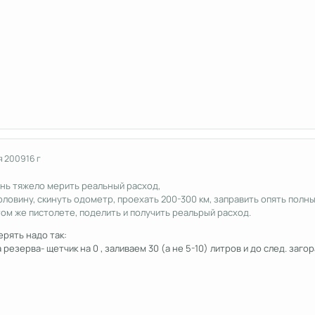
я 2009
16 г
нь тяжело мерить реальный расход,
рловину, скинуть одометр, проехать 200-300 км, заправить опять полны
 том же пистолете, поделить и получить реальрый расход.
ерять надо так:
 резерва- щетчик на 0 , заливаем 30 (а не 5-10) литров и до след. заго