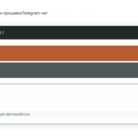
н прошивок
Telegram-чат
Сообщество
Активность
9.7
ые автомобили