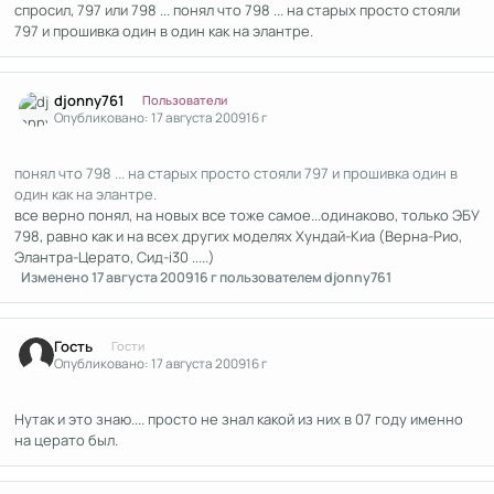
спросил, 797 или 798 ... понял что 798 ... на старых просто стояли
797 и прошивка один в один как на элантре.
Author stats
djonny761
Пользователи
Опубликовано:
17 августа 2009
16 г
понял что 798 ... на старых просто стояли 797 и прошивка один в
один как на элантре.
все верно понял, на новых все тоже самое...одинаково, только ЭБУ
798, равно как и на всех других моделях Хундай-Киа (Верна-Рио,
Элантра-Церато, Сид-i30 .....)
Изменено
17 августа 2009
16 г
пользователем djonny761
Гость
Гости
Опубликовано:
17 августа 2009
16 г
Нутак и это знаю.... просто не знал какой из них в 07 году именно
на церато был.
Author stats