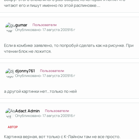
читают его и пишут именно по этой распиновке....
Author stats
gumar
Пользователи
Опубликовано:
17 августа 2009
16 г
Если в комбике заявлено, то попробуй сделать как на рисунке. При
чтении блок не ложится.
Author stats
djonny761
Пользователи
Опубликовано:
17 августа 2009
16 г
а другой картинки нет...только по ней
Author stats
Adact Admin
Пользователи
Опубликовано:
17 августа 2009
16 г
АВТОР
Картинка верная, вот только с К-Лайном там не все просто.