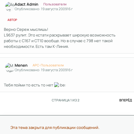
Adact Admin
Пользователи
Опубликовано:
19 августа 2009
16 г
АВТОР
Верно Сереж мыслишь!
L9637 рулит. Это кстати раскрывает широкую возможность
работы с С167 и СТ10 вообще. Но в случае с 798 нет такой
необходимости. Есть там К-Линия.
Author stats
Menen
APC-Пользователи
Опубликовано:
19 августа 2009
16 г
Тебя пойми то есть то нет
П
СТРАНИЦА 1 ИЗ 2
ВПЕРЁД
Эта тема закрыта для публикации сообщений.