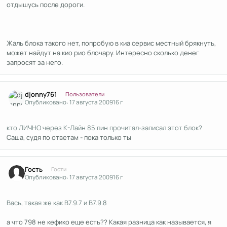
отдышусь после дороги.
Жаль блока такого нет, попробую в киа сервис местный брякнуть,
может найдут на кио рио блочару. Интересно сколько денег
запросят за него.
Author stats
djonny761
Пользователи
Опубликовано:
17 августа 2009
16 г
кто ЛИЧНО через К-Лайн 85 пин прочитал-записал этот блок?
Саша, судя по ответам - пока только ты
Гость
Гости
Опубликовано:
17 августа 2009
16 г
Вась, такая же как В7.9.7 и В7.9.8
а что 798 не кефико еще есть?? Какая разница как называется, я