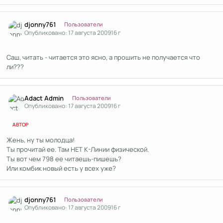
Author stats
djonny761
Пользователи
Опубликовано:
17 августа 2009
16 г
Саш, читать - читается это ясно, а прошить не получается что
ли???
Author stats
Adact Admin
Пользователи
Опубликовано:
17 августа 2009
16 г
АВТОР
Жень, ну ты молодца!
Ты прочитай ее. Там НЕТ К-Линии физической.
Ты вот чем 798 ее читаешь-пишешь?
Или комбик новый есть у всех уже?
Author stats
djonny761
Пользователи
Опубликовано:
17 августа 2009
16 г