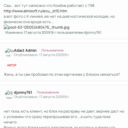
Саш... вот тут написано что Комбик работает с 798
http://www.almisoft.ru/ecu_st10.htm
а вот фото с К-линией, ее нет на диагностической колодке, но
физически она вроде есть....
Изменено
17 августа 2009
16 г
пользователем djonny761
Author stats
Adact Admin
Пользователи
Опубликовано:
17 августа 2009
16 г
АВТОР
Жень, а ты сам пробовал по этим картинкам с блоком связаться?
Author stats
djonny761
Пользователи
Опубликовано:
17 августа 2009
16 г
нет пока, есть клиент, но блок на расправу не дает, вернее даст но
с условием что сразу перепрошиваю его....а шить туда пока
нечего.
Вокруг этого блока много разговоров, из которых я понял что