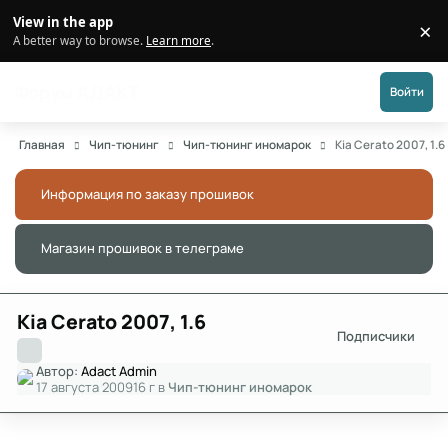
Перейти к публикации
View in the app
×
Di
A better way to browse.
Learn more
.
Форум АДАКТ
Войти
Главная
Чип-тюнинг
Чип-тюнинг иномарок
Kia Cerato 2007, 1.6
Информация по заказу прошивок
Скры
Магазин прошивок в телеграме
Скры
Kia Cerato 2007, 1.6
Подписчики
Автор:
Adact Admin
17 августа 2009
16 г
в
Чип-тюнинг иномарок