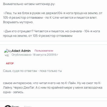
Внимательно читаем чиптюнер.ру:
>Леш, ты же блок в руках не держал.104-я нога проца на землю, от
105-й резистор отпаиваем - по K-Line читается и пишется влет.
Вскрывать муторно.
>Дык кто отрицает? Читается и пишется, но сначала - 104-я нога
проца на землю, от 105-й резистор отпаиваем
Author stats
Adact Admin
Пользователи
Опубликовано:
18 августа 2009
16 г
АВТОР
Саша, судя по ответам - пока только ты
самое интересное, что читал я его не по К-Лайн. Ну не смог по К-
Лайну. Через ДжиТаг. А с ним по крайней мере у меня загвоздочка
одна - запись.
Гости