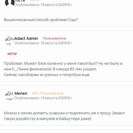
Гость
Опубликовано:
18 августа 2009
16 г
Вышеописанный способ пробовал Саш?
Author stats
Adact Admin
Пользователи
Опубликовано:
18 августа 2009
16 г
АВТОР
Пробовал. Может блок конечно у меня такой был? Ну не было в
нем К_Линии физической. В никуда 85 пин уходил.
Сейчас насобираю их разных и попробую еще.
Author stats
Menen
APC-Пользователи
Опубликовано:
19 августа 2009
16 г
Можно к линию допаять снаружи и подключить ее к процу (видел
такую доработку в мануале в байшутере даже)
Author stats