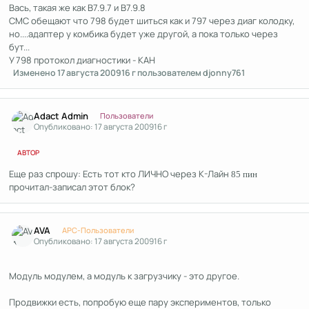
Вась, такая же как В7.9.7 и В7.9.8
СМС обещают что 798 будет шиться как и 797 через диаг колодку,
но....адаптер у комбика будет уже другой, а пока только через
бут...
У 798 протокол диагностики - КАН
Изменено
17 августа 2009
16 г
пользователем djonny761
Author stats
Adact Admin
Пользователи
Опубликовано:
17 августа 2009
16 г
АВТОР
Еще раз спрошу: Есть тот кто ЛИЧНО через К-Лайн
85 пин
прочитал-записал этот блок?
Author stats
AVA
APC-Пользователи
Опубликовано:
17 августа 2009
16 г
Модуль модулем, а модуль к загрузчику - это другое.
Продвижки есть, попробую еще пару экспериментов, только