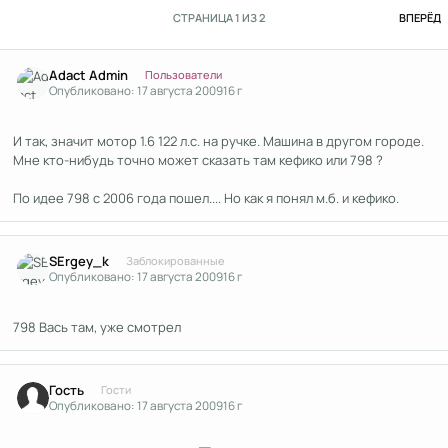
П
СТРАНИЦА 1 ИЗ 2
ВПЕРЁД
Author stats
Adact Admin
Пользователи
Опубликовано:
17 августа 2009
16 г
И так, значит мотор 1.6 122 л.с. на ручке. Машина в другом городе.
Мне кто-нибудь точно может сказать там кефико или 798 ?
По идее 798 с 2006 года пошел.... Но как я понял м.б. и кефико.
Author stats
SErgey_k
Заблокированные
Опубликовано:
17 августа 2009
16 г
798 Вась там, уже смотрел
Гость
Гости
Опубликовано:
17 августа 2009
16 г