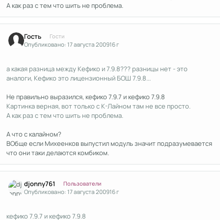
А как раз с тем что шить не проблема.
Гость
Гости
Опубликовано:
17 августа 2009
16 г
а какая разница между Кефико и 7.9.8??? разницы нет - это
аналоги, Кефико это лицензионный БОШ 7.9.8...
Не правильно выразился, кефико 7.9.7 и кефико 7.9.8
Картинка верная, вот только с К-Лайном там не все просто.
А как раз с тем что шить не проблема.
А что с калайном?
ВОбще если Михеенков выпустил модуль значит подразумевается
что они таки делаются комбиком.
Author stats
djonny761
Пользователи
Опубликовано:
17 августа 2009
16 г
кефико 7.9.7 и кефико 7.9.8