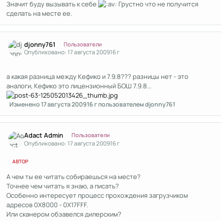
Значит буду вызывать к себе
Грустно что не получится
сделать на месте ее.
Author stats
djonny761
Пользователи
Опубликовано:
17 августа 2009
16 г
а какая разница между Кефико и 7.9.8??? разницы нет - это
аналоги, Кефико это лицензионный БОШ 7.9.8...
Изменено
17 августа 2009
16 г
пользователем djonny761
Author stats
Adact Admin
Пользователи
Опубликовано:
17 августа 2009
16 г
АВТОР
А чем ты ее читать собираешься на месте?
Точнее чем читать я знаю, а писать?
Особенно интересует процесс прохождения загрузчиком
адресов 0Х8000 - 0Х17FFF.
Или сканером обзавелся дилерским?