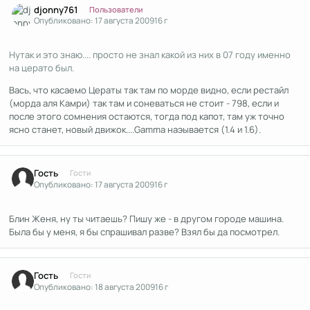
djonny761
Пользователи
Опубликовано:
17 августа 2009
16 г
Нутак и это знаю.... просто не знал какой из них в 07 году именно
на церато был.
Вась, что касаемо Цераты так там по морде видно, если рестайл
(морда аля Камри) так там и соневаться не стоит - 798, если и
после этого сомнения остаются, тогда под капот, там уж точно
ясно станет, новый движок....Gamma наэывается (1.4 и 1.6).
Гость
Гости
Опубликовано:
17 августа 2009
16 г
Блин Женя, ну ты читаешь? Пишу же - в другом городе машина.
Была бы у меня, я бы спрашивал разве? Взял бы да посмотрел.
Гость
Гости
Опубликовано:
18 августа 2009
16 г