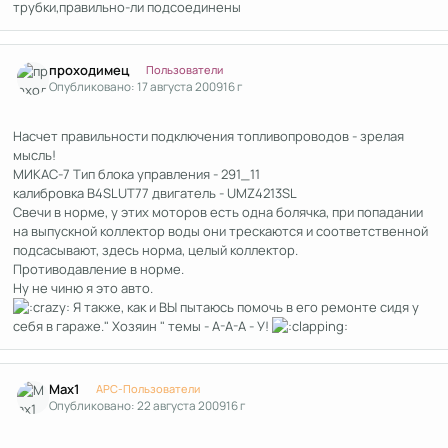
трубки,правильно-ли подсоединены
Author stats
проходимец
Пользователи
Опубликовано:
17 августа 2009
16 г
Насчет правильности подключения топливопроводов - зрелая
мысль!
МИКАС-7 Тип блока управления - 291_11
калибровка B4SLUT77 двигатель - UMZ4213SL
Свечи в норме, у этих моторов есть одна болячка, при попадании
на выпускной коллектор воды они трескаются и соответственной
подсасывают, здесь норма, целый коллектор.
Противодавление в норме.
Ну не чиню я это авто.
Я также, как и ВЫ пытаюсь помочь в его ремонте сидя у
себя в гараже." Хозяин " темы - А-А-А - У!
Author stats
Max1
APC-Пользователи
Опубликовано:
22 августа 2009
16 г