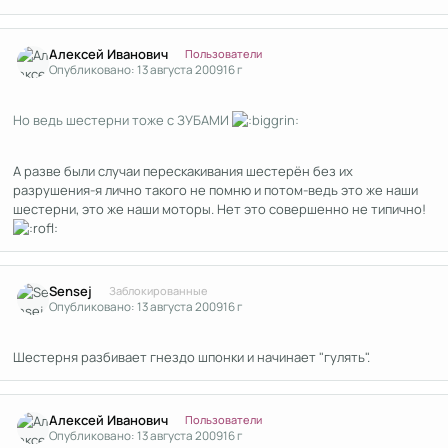
Author stats
Алексей Иванович
Пользователи
Опубликовано:
13 августа 2009
16 г
Но ведь шестерни тоже с ЗУБАМИ
А разве были случаи перескакивания шестерён без их
разрушения-я лично такого не помню и потом-ведь это же наши
шестерни, это же наши моторы. Нет это совершенно не типично!
Author stats
Sensej
Заблокированные
Опубликовано:
13 августа 2009
16 г
Шестерня разбивает гнездо шпонки и начинает "гулять".
Author stats
Алексей Иванович
Пользователи
Опубликовано:
13 августа 2009
16 г