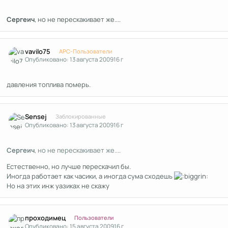
Сергеич
, но не перескакивает же....
Author stats
vavilo75
APC-Пользователи
Опубликовано:
13 августа 2009
16 г
давления топлива померь.
Author stats
Sensej
Заблокированные
Опубликовано:
13 августа 2009
16 г
Сергеич
, но не перескакивает же....
Естественно, но лучше перескачил бы.
Иногда работает как часики, а иногда сума сходешь
Но на этих инж уазиках не скажу
Author stats
проходимец
Пользователи
Опубликовано:
15 августа 2009
16 г