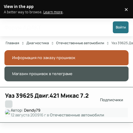
Перейти к публикации
View in the app
×
Di
A better way to browse.
Learn more
.
Форум АДАКТ
Войти
Главная
Диагностика
Отечественные автомобили
Уаз 39625 Дв
Информация по заказу прошивок
Скры
Магазин прошивок в телеграме
Скры
Уаз 39625 Двиг.421 Микас 7.2
Подписчики
Автор:
Dendy79
12 августа 2009
16 г
в
Отечественные автомобили