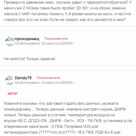
Проверьте давление макс. сколько давит с пережатой обраткой? У
меня уже 2 УАЗика таких было пробег 20-30т. и на обоих замена
насоса.\\ MAF пытались помыть \\ А разве можно их мыть, я честно
говоря про это не знал. Если не секрет, как это делается и чем?
Author stats
проходимец
Пользователи
Опубликовано:
22 августа 2009
16 г
Не моется! Только замена!
Author stats
Dendy79
Пользователи
Опубликовано:
24 августа 2009
16 г
АВТОР
Извините мужики, что заставил гадать без данных, уезжал в
командировку.... Теперь данные: клапана смотрел-норма, ДМРВ-
новый. Теперь данные в статике: температура воздуха на
впуске-60 С. ДПДЗ-0% , ДМРВ - 0кг/ч , УОЗ - 116 ПКВ, установка угла
опережения зажигания - 0 ПКВ, Поправка УОЗ для
октанкорректора (?????что это????)- 18.5 ПКВ, РДВ-64.8 шаг.