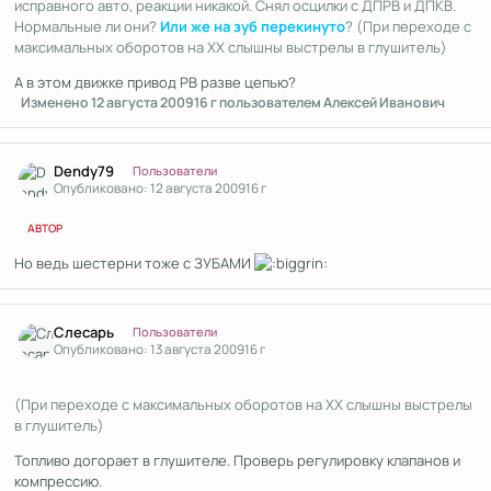
исправного авто, реакции никакой. Снял осцилки с ДПРВ и ДПКВ.
Нормальные ли они?
Или же на зуб перекинуто
? (При переходе с
максимальных оборотов на ХХ слышны выстрелы в глушитель)
А в этом движке привод РВ разве цепью?
Изменено
12 августа 2009
16 г
пользователем Алексей Иванович
Author stats
Dendy79
Пользователи
Опубликовано:
12 августа 2009
16 г
АВТОР
Но ведь шестерни тоже с ЗУБАМИ
Author stats
Cлecapь
Пользователи
Опубликовано:
13 августа 2009
16 г
(При переходе с максимальных оборотов на ХХ слышны выстрелы
в глушитель)
Топливо догорает в глушителе. Проверь регулировку клапанов и
компрессию.