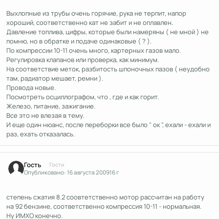
Выхлопные из трубы очень горячие, рука не терпит, напор
хороший, соответственно кат не забит и не оплавлен.
Давление топлива, цифры, которые были намеряны ( не мной ) не
помню, но в обратке и подаче одинаковые ( ? ).
По компрессии 10-11 очень много, картерных газов мало.
Регулировка клапанов или проверка, как минимум.
На соответствие меток, разбитость шпоночных пазов ( неудобно
там, радиатор мешает, ремни ).
Провода новые.
Посмотреть осциллографом, что , где и как горит.
Железо, питание, зажигание.
Все это не влезая в тему.
И еще один нюанс, после переборки все было " ок ", ехали - ехали и
раз, ехать отказалась.
Гость
Гости
Опубликовано:
16 августа 2009
16 г
степень сжатия 8.2 соовтетственно мотор рассчитан на работу
на 92 бензине, соответственно компрессия 10-11 - нормальная.
Ну ИМХО конечно.