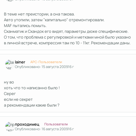
В теме нет преистории, а она такова.
Авто утопили, затем "капитально" отремонтировали.
MAF пытались помыть.
Сканматик и Скандок его видят, параметры дюже специфические.
О том, что проблема с регулировкой и метками мной было указано
в личной встрече, компрессия там по 10 - 11кг. Рекомендации даны.
Author stats
lainer
APC-Пользователи
Опубликовано:
15 августа 2009
16 г
ну во
хоть что то написанно было !
Серег
если не секрет
а рекомендации какие были ?
Author stats
проходимец
Пользователи
Опубликовано:
16 августа 2009
16 г