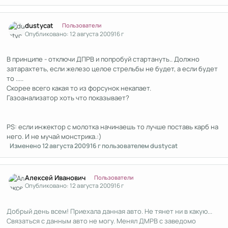
Author stats
dustycat
Пользователи
Опубликовано:
12 августа 2009
16 г
В принципе - отключи ДПРВ и попробуй стартануть.. Должно
затарахтеть, если железо целое стрельбы не будет, а если будет
то .....
Скорее всего какая то из форсунок некапает.
Газоанализатор хоть что показывает?
PS: если инжектор с молотка начинаешь то лучше поставь карб на
него. И не мучай монстрика.:)
Изменено
12 августа 2009
16 г
пользователем dustycat
Author stats
Алексей Иванович
Пользователи
Опубликовано:
12 августа 2009
16 г
Добрый день всем! Приехала данная авто. Не тянет ни в какую...
Связаться с данным авто не могу. Менял ДМРВ с заведомо