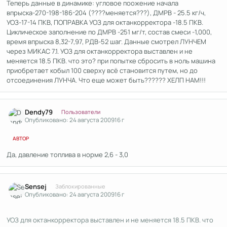
Теперь данные в динамике: угловое поожение начала
впрыска-270-198-186-204 (????меняется???), ДМРВ - 25.5 кг/ч,
УОЗ-17-14 ПКВ, ПОПРАВКА УОЗ для октанкорректора -18.5 ПКВ.
Циклическое заполнение по ДМРВ -251 мг/т, состав смеси -1,000,
время впрыска 8,32-7,97, РДВ-52 шаг. Данные смотрел ЛУНЧЕМ
через МИКАС 7.1. УОЗ для октанкорректора выставлен и не
меняется 18.5 ПКВ. что это? при попытке сбросить в ноль машина
приобретает кобыл 100 сверху всё становится путем, но до
отсоединения ЛУНЧА. Что еще может быть?????? ХЕЛП НАМ!!!
Author stats
Dendy79
Пользователи
Опубликовано:
24 августа 2009
16 г
АВТОР
Да, давление топлива в норме 2,6 - 3,0
Author stats
Sensej
Заблокированные
Опубликовано:
24 августа 2009
16 г
УОЗ для октанкорректора выставлен и не меняется 18.5 ПКВ. что