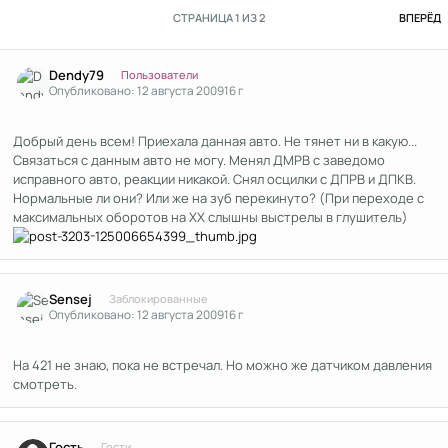
П
СТРАНИЦА 1 ИЗ 2
ВПЕРЁД
Author stats
Dendy79
Пользователи
Опубликовано:
12 августа 2009
16 г
Добрый день всем! Приехала данная авто. Не тянет ни в какую...
Связаться с данным авто не могу. Менял ДМРВ с заведомо
исправного авто, реакции никакой. Снял осцилки с ДПРВ и ДПКВ.
Нормальные ли они? Или же на зуб перекинуто? (При переходе с
максимальных оборотов на ХХ слышны выстрелы в глушитель)
Author stats
Sensej
Заблокированные
Опубликовано:
12 августа 2009
16 г
На 421 не знаю, пока не встречал. Но можно же датчиком давления
смотреть.
Гость
Гости