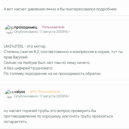
А вот насчет давления лично я бы поитересовался подробнее.
Author stats
проходимец
Пользователи
Опубликовано:
17 августа 2009
16 г
UMZ4213SL - это мотор.
Степень сжатия 8,2, соответсвенно и компрессия в норме, тут ты
прав Василий.
Сейчас на Уазбуке был, нет там по нему ничего.
А без цифирей трудновато.
По топливу подозрение на не проходимость обратки.
Author stats
valyss
APC-Пользователи
Опубликовано:
17 августа 2009
16 г
ну насчет горячей трубы это вопрос,проверить бы
противодавление по хорошему, или снять трубу проехаться
потарахтеть.