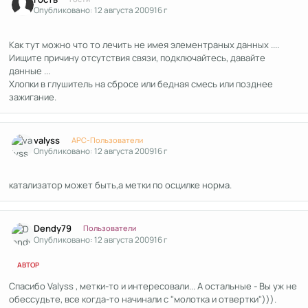
Опубликовано:
12 августа 2009
16 г
Как тут можно что то лечить не имея элементраных данных ....
Иищите причину отсутствия связи, подключайтесь, давайте
данные ...
Хлопки в глушитель на сбросе или бедная смесь или позднее
зажигание.
Author stats
valyss
APC-Пользователи
Опубликовано:
12 августа 2009
16 г
катализатор может быть,а метки по осцилке норма.
Author stats
Dendy79
Пользователи
Опубликовано:
12 августа 2009
16 г
АВТОР
Спасибо Valyss , метки-то и интересовали... А остальные - Вы уж не
обессудьте, все когда-то начинали с "молотка и отвертки"))).