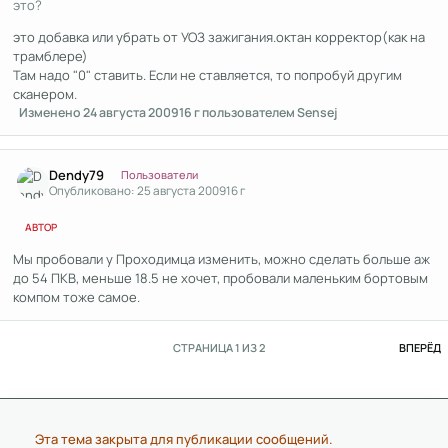
это?
это добавка или убрать от УОЗ зажигания.октан корректор(как на
трамблере)
Там надо "0" ставить. Если не ставляется, то попробуй другим
сканером.
Изменено
24 августа 2009
16 г
пользователем Sensej
Author stats
Dendy79
Пользователи
Опубликовано:
25 августа 2009
16 г
АВТОР
Мы пробовали у Проходимца изменить, можно сделать больше аж
до 54 ПКВ, меньше 18.5 не хочет, пробовали маленьким бортовым
компом тоже самое.
П
СТРАНИЦА 1 ИЗ 2
ВПЕРЁД
Эта тема закрыта для публикации сообщений.