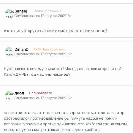
Author stats
Sensej
Заблокированные
Опубликовано:
17 августа 2009
16 г
А кто нить открутиль свечи и смотрел, что они черные?
Author stats
DimanD
APC-Пользователи
Опубликовано:
17 августа 2009
16 г
Нужно искать почему связи нет! Мало данных, какая прошивка?
Какой ДМРВ? Год машины наконец?
Author stats
диод
Пользователи
Опубликовано:
17 августа 2009
16 г
если стоит кат. и авто топили-есть вероятность,что катализатор
растрескался противодавление бы глянуть надо.я не понял-
давление в подаче и оратке одинаково-это как?если так на самом
деле,то нужно смотреть шланги -не зажаты,забиты