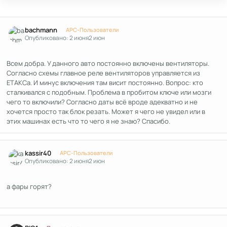
Author stats
bachmann
APC-Пользователи
Опубликовано:
2 июня
2 июн
Всем добра. У данного авто постоянно включены вентиляторы.
Согласно схемы главное реле вентиляторов управляется из
ЕТАКСа. И минус включения там висит постоянно. Вопрос: кто
сталкивался с подобным. Проблема в пробитом ключе или мозги
чего то включили? Согласно даты всё вроде адекватно и не
хочется просто так блок резать. Может я чего не увидел или в
этих машинах есть что то чего я не знаю? Спасибо.
Author stats
kassir40
APC-Пользователи
Опубликовано:
2 июня
2 июн
а фары горят?
Author stats