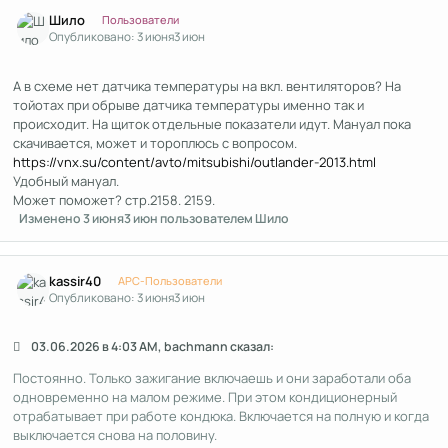
Author stats
Шило
Пользователи
Опубликовано:
3 июня
3 июн
А в схеме нет датчика температуры на вкл. вентиляторов? На
тойотах при обрыве датчика температуры именно так и
происходит. На щиток отдельные показатели идут. Мануал пока
скачивается, может и тороплюсь с вопросом.
https://vnx.su/content/avto/mitsubishi/outlander-2013.html
Удобный мануал.
Может поможет? стр.2158. 2159.
Изменено
3 июня
3 июн
пользователем Шило
Author stats
kassir40
APC-Пользователи
Опубликовано:
3 июня
3 июн
03.06.2026 в 4:03 AM, bachmann сказал:
Постоянно. Только зажигание включаешь и они заработали оба
одновременно на малом режиме. При этом кондиционерный
отрабатывает при работе кондюка. Включается на полную и когда
выключается снова на половину.