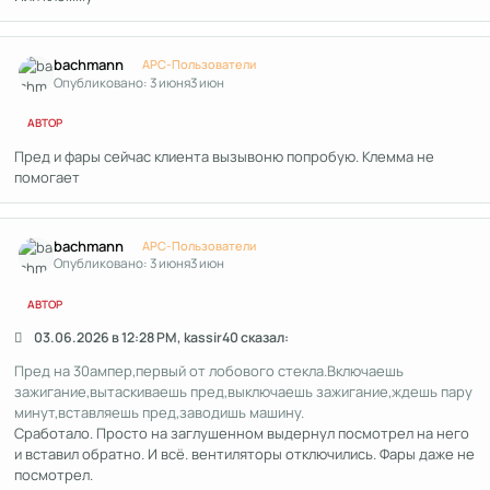
Author stats
bachmann
APC-Пользователи
Опубликовано:
3 июня
3 июн
АВТОР
Пред и фары сейчас клиента вызывоню попробую. Клемма не
помогает
Author stats
bachmann
APC-Пользователи
Опубликовано:
3 июня
3 июн
АВТОР
03.06.2026 в 12:28 PM, kassir40 сказал:
Пред на 30ампер,первый от лобового стекла.Включаешь
зажигание,вытаскиваешь пред,выключаешь зажигание,ждешь пару
минут,вставляешь пред,заводишь машину.
Сработало. Просто на заглушенном выдернул посмотрел на него
и вставил обратно. И всё. вентиляторы отключились. Фары даже не
посмотрел.