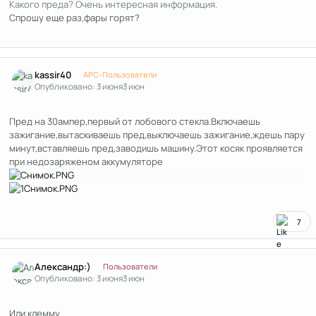
Какого преда? Очень интересная информация.
Спрошу еще раз,фары горят?
Author stats
kassir40
APC-Пользователи
Опубликовано:
3 июня
3 июн
Пред на 30ампер,первый от лобового стекла.Включаешь
зажигание,вытаскиваешь пред,выключаешь зажигание,ждешь пару
минут,вставляешь пред,заводишь машину.Этот косяк проявляется
при недозаряженом аккумуляторе
7
Author stats
Александр:)
Пользователи
Опубликовано:
3 июня
3 июн
Или клемму