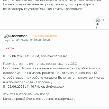
блоке всм,чуть маленькая просадка напруги и горят фары и
вентиляторы крутятся.Официалы руками разводили
1
Author stats
bachmann
APC-Пользователи
Опубликовано:
3 июня
3 июн
АВТОР
02.06.2026 в 11:08 PM, anisimov83 сказал:
Прям постоянно или только при запущеном ДВС
Постоянно. Только зажигание включаешь и они заработали оба
одновременно на малом режиме. При этом кондиционерный
отрабатывает при работе кондюка. Включается на полную и когда
выключается снова на половину.
02.06.2026 в 11:40 PM, kassir40 сказал:
лечится вытаскиванием преда.
Какого преда? Очень интересная информация.