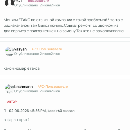
RIC1
Пользователи
Опубликовано:
2 июня
2 июн
Меняли ETAKC по отзывной компании с такой проблемой.Что то с
радиаканалом там было,глючило.Совпал ремонт со звонком из
дил.сервиса с приглашением на замену.Так что не заморачивались.
Author stats
vasyan
APC-Пользователи
Опубликовано:
2 июня
2 июн
какой номер етакса
Author stats
bachmann
APC-Пользователи
Опубликовано:
2 июня
2 июн
АВТОР
02.06.2026 в 5:56 PM, kassir40 сказал:
а фары горят?