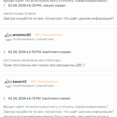
Вроде горят. Но если нужно могу уточнить. Какая взаимосвязь?
02.06.2026 в 6:22 PM, vasyan сказал:
какой номер етакса
Завтра на работе по вин, посмотрю. Что даёт данная информация?
Author stats
anisimov83
APC-Пользователи
Опубликовано:
2 июня
2 июн
02.06.2026 в 2:30 PM, bachmann сказал:
постоянно включены вентиляторы
Прям постоянно или только при запущеном ДВС ?
Author stats
kassir40
APC-Пользователи
Опубликовано:
2 июня
2 июн
02.06.2026 в 6:15 PM, bachmann сказал:
Вроде горят. Но если нужно могу уточнить. Какая взаимосвязь?
Завтра на работе по вин, посмотрю. Что даёт данная информация?
лечится вытаскиванием преда.Друг уже пять лет мается,косяк в