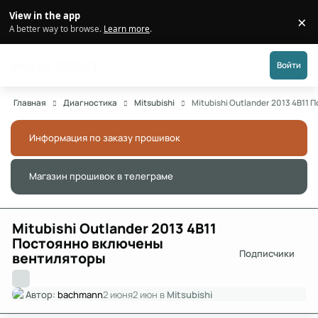
Перейти к публикации
View in the app
×
Di
A better way to browse.
Learn more
.
Форум АДАКТ
Войти
Главная
Диагностика
Mitsubishi
Mitubishi Outlander 2013 4B11
Информация по заказу прошивок
Скры
Магазин прошивок в телеграме
Скры
Mitubishi Outlander 2013 4B11
Постоянно включены
Подписчики
вентиляторы
Автор:
bachmann
2 июня
2 июн
в
Mitsubishi