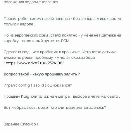
положения педали сцепления
Просил ребят схему на сей пепелац - без шансов , у всех доступ
только к европе .
Но из европейских схем , стало понятно - у меня нет датчика на
коробку - на который ругается PCM.
Сделал вывод - что проблема в прошивке . Установка датчика
думаю не решит проблему - у чела похожая беда
:
https://www.drive2.ru/l/2324106/
Вопрос такой - какую прошивку залить ?
Играл с config ( asbild ) ошибки висят
Прошиву Ktag считал аж на 4 метра , выбора в нете маловато .
Вот и обращаюсь , может кто считывал или попадалось?
Заранее Спасибо !