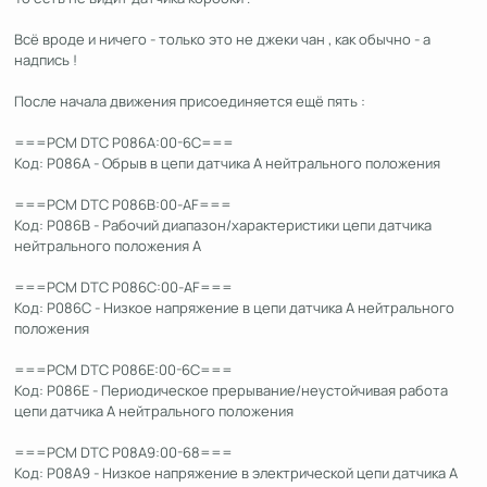
Всё вроде и ничего - только это не джеки чан , как обычно - а
надпись !
После начала движения присоединяется ещё пять :
===PCM DTC P086A:00-6C===
Код: P086A - Обрыв в цепи датчика A нейтрального положения
===PCM DTC P086B:00-AF===
Код: P086B - Рабочий диапазон/характеристики цепи датчика
нейтрального положения A
===PCM DTC P086C:00-AF===
Код: P086C - Низкое напряжение в цепи датчика A нейтрального
положения
===PCM DTC P086E:00-6C===
Код: P086E - Периодическое прерывание/неустойчивая работа
цепи датчика A нейтрального положения
===PCM DTC P08A9:00-68===
Код: P08A9 - Низкое напряжение в электрической цепи датчика A