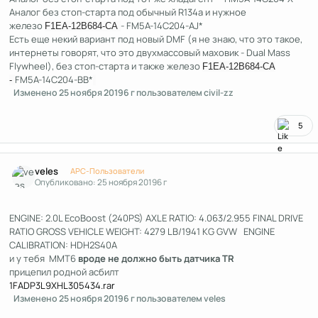
Аналог без стоп-старта под обычный R134a и нужное
железо
- FM5A-14C204-AJ*
F1EA-12B684-CA
Есть еще некий вариант под новый DMF (я не знаю, что это такое,
интернеты говорят, что это двухмассовый маховик - Dual Mass
Flywheel), без стоп-старта и также железо
F1EA-12B684-CA
FM5A-14C204-BB*
-
Изменено
25 ноября 2019
6 г
пользователем civil-zz
5
Author stats
veles
APC-Пользователи
Опубликовано:
25 ноября 2019
6 г
ENGINE: 2.0L EcoBoost (240PS) AXLE RATIO: 4.063/2.955 FINAL DRIVE
RATIO GROSS VEHICLE WEIGHT: 4279 LB/1941 KG GVW ENGINE
CALIBRATION: HDH2S40A
и у тебя MMT6
вроде не должно быть датчика TR
прицепил родной асбилт
1FADP3L9XHL305434.rar
Изменено
25 ноября 2019
6 г
пользователем veles