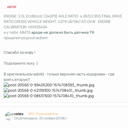
АВТОР
ENGINE: 2.0L EcoBoost (240PS) AXLE RATIO: 4.063/2.955 FINAL DRIVE
RATIO GROSS VEHICLE WEIGHT: 4279 LB/1941 KG GVW ENGINE
CALIBRATION: HDH2S40A
и у тебя MMT6
вроде не должно быть датчика TR
прицепил родной асбилт
Спасибо за инфу !
Подскажите лоху :)
В оригинальном asbild - только верхняя часть кодировки - где
взять вторую?
Author stats
veles
APC-Пользователи
Опубликовано:
25 ноября 2019
6 г