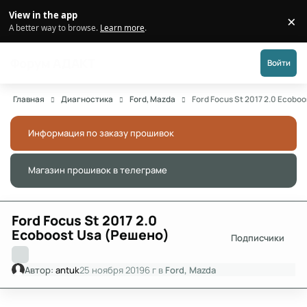
Перейти к публикации
View in the app
×
Di
A better way to browse.
Learn more
.
Форум АДАКТ
Войти
Главная
Диагностика
Ford, Mazda
Ford Focus St 2017 2.0 Ecobo
Информация по заказу прошивок
Скры
Магазин прошивок в телеграме
Скры
Ford Focus St 2017 2.0
Ecoboost Usa (Решено)
Подписчики
Автор:
antuk
25 ноября 2019
6 г
в
Ford, Mazda