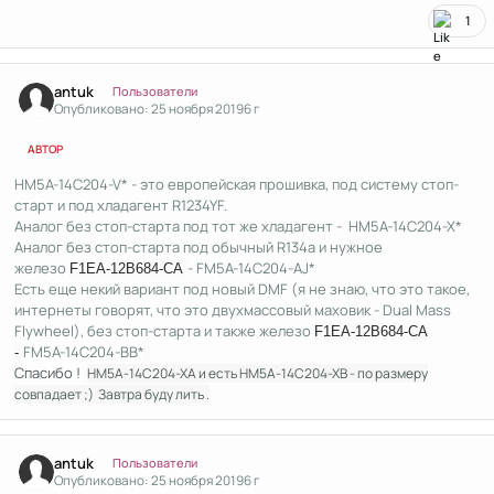
1
Author stats
antuk
Пользователи
Опубликовано:
25 ноября 2019
6 г
АВТОР
HM5A-14C204-V* - это европейская прошивка, под систему стоп-
старт и под хладагент R1234YF.
Аналог без стоп-старта под тот же хладагент - HM5A-14C204-X*
Аналог без стоп-старта под обычный R134a и нужное
железо
- FM5A-14C204-AJ*
F1EA-12B684-CA
Есть еще некий вариант под новый DMF (я не знаю, что это такое,
интернеты говорят, что это двухмассовый маховик - Dual Mass
Flywheel), без стоп-старта и также железо
F1EA-12B684-CA
FM5A-14C204-BB*
-
Спасибо !
HM5A-14C204-XA и есть
HM5A-14C204-XB - по размеру
совпадает ;) Завтра буду лить .
Author stats
antuk
Пользователи
Опубликовано:
25 ноября 2019
6 г