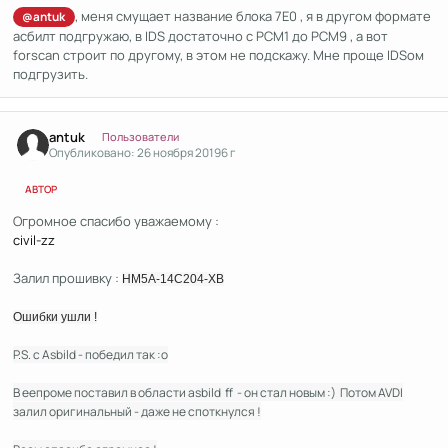
, меня смущает название блока 7E0 , я в другом формате
@antuk
асбилт подгружаю, в IDS достаточно с РСМ1 до РСМ9 , а вот
forscan строит по другому, в этом не подскажу. Мне проще IDSом
подгрузить.
Author stats
antuk
Пользователи
Опубликовано:
26 ноября 2019
6 г
АВТОР
Огромное спасибо уважаемому :
civil-zz
Залил прошивку :
HM5A-14C204-XB
Ошибки ушли !
P.S. с Asbild - победил так :о
В еепроме поставил в области asbild ff - он стал новым :) Потом AVDI
залил оригинальный - даже не споткнулся !