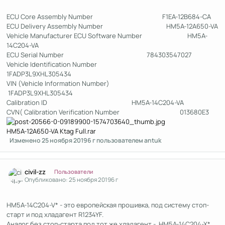
ECU Core Assembly Number F1EA-12B684-CA
ECU Delivery Assembly Number HM5A-12A650-VA
Vehicle Manufacturer ECU Software Number HM5A-
14C204-VA
ECU Serial Number 784303547027
Vehicle Identification Number
1FADP3L9XHL305434
VIN (Vehicle Information Number)
1FADP3L9XHL305434
Calibration ID HM5A-14C204-VA
CVN( Calibration Verification Number 013680E3
HM5A-12A650-VA Ktag Full.rar
Изменено
25 ноября 2019
6 г
пользователем antuk
Author stats
civil-zz
Пользователи
Опубликовано:
25 ноября 2019
6 г
HM5A-14C204-V* - это европейская прошивка, под систему стоп-
старт и под хладагент R1234YF.
Аналог без стоп-старта под тот же хладагент - HM5A-14C204-X*