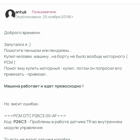
Author stats
antuk
Пользователи
Опубликовано:
25 ноября 2019
6 г
Доброго времени .
Запутался я ;)
Помогите пеньком или пендалем...
Купил человек машину , на борту не было вообще моторного (
PCM )
Помог ему купить моторный - купил , потом он попросил его
привязать - привязал .
Машина работает и едет превосходно !
Но висит ошибка :
===PCM DTC P26C3:00-AF===
Код:
P26C3
- Проблемы в работе датчика TR во внутреннем
модуле управления
То есть не видит датчика коробки .