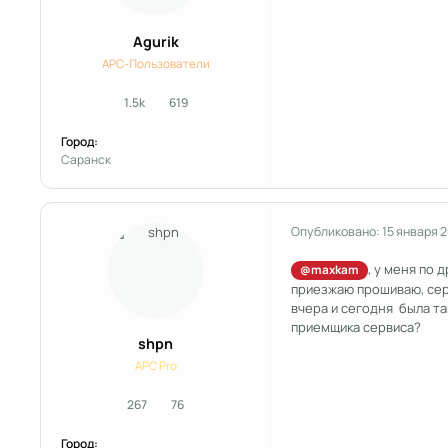
Agurik
APC-Пользователи
1.5k
619
сообщения
Репутация
Город:
Саранск
Опубликовано:
15 января 
, у меня по 
@maxkam
приезжаю прошиваю, сер
вчера и сегодня была та
приемщика сервиса?
shpn
APC Pro
267
76
сообщения
Репутация
Город: