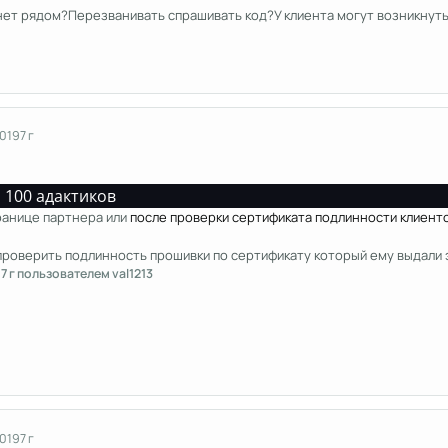
 нет рядом?Перезванивать спрашивать код?У клиента могут возникнут
2019
7 г
 100 адактиков
ранице партнера или
после проверки сертификата подлинности клиент
 проверить подлинность прошивки по сертификату который ему выдали
9
7 г
пользователем val1213
2019
7 г