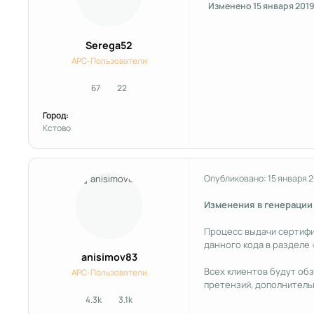
Изменено
15 января 201
Serega52
APC-Пользователи
67
22
сообщения
Репутация
Город:
Кстово
Опубликовано:
15 января 
Изменения в генерации
Процесс выдачи сертифик
данного кода в разделе 
anisimov83
Всех клиентов будут обз
APC-Пользователи
претензий, дополнитель
4.3k
3.1k
сообщения
Репутация