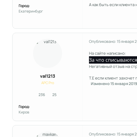
А как быть если клиента
Город:
Екатеринбург
Опубликовано:
15 января 
На сайте написано:
За что списываются
Негативный отзыв на ст
val1213
Т.Е если клиент захочет
APC Pro
Изменено
15 января 201
236
25
сообщения
Репутация
Город:
Киров
Опубликовано:
15 января 