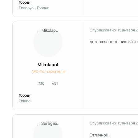
Город:
Беларусь, Гродно
Опубликовано:
15 января 
долгожданные ништяки, 
Mikolapol
APC-Пользователи
730
451
сообщения
Репутация
Город:
Poland
Опубликовано:
15 января 
Отлично!!!