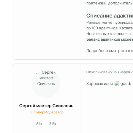
претензий, дополнитель
Списание адакти
Раньше мы не публиковал
по 100 адактиков. Касает
Негативные отзывы — с о
Баланс адактиков может
Подробнее смотрите в л
Опубликовано:
15 января 
Хорошая идея.
Сергей мастер Свислочь
СуперМодератор
8.1k
3.5k
сообщения
Репутация