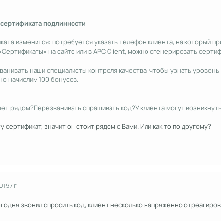
 сертификата подлинности
ата изменится: потребуется указать телефон клиента, на который пр
«Сертификаты» на сайте или в APC Client, можно сгенерировать сертиф
ванивать наши специалисты контроля качества, чтобы узнать уровень 
но начислим 100 бонусов.
 нет рядом?Перезванивать спрашивать код?У клиента могут возникнут
 сертификат, значит он стоит рядом с Вами. Или как то по другому?
2019
7 г
егодня звонил спросить код, клиент несколько напряженно отреагиро