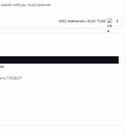
ь какие нибудь подозрения
MSG
,
Makkenek
и
ALEX-TUNE
3
ом
.
 это ПЛОХО?