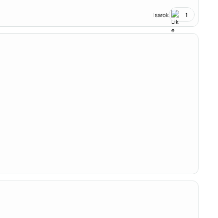
Isarok
1