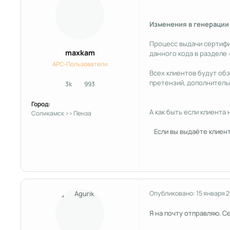
Изменения в генерации
Процесс выдачи сертифик
maxkam
данного кода в разделе 
APC-Пользователи
Всех клиентов будут обз
претензий, дополнитель
3k
993
сообщения
Репутация
Город:
А как быть если клиента
Соликамск >> Пенза
Если вы выдаёте клиенту
Опубликовано:
15 января 
Я на почту отправляю. С