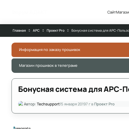
Перейти к публикации
Форум АДАКТ
Сайт
Магази
Главная
APC
Проект Pro
Бонусная система для APC-Польз
Информация по заказу прошивок
Магазин прошивок в телеграме
Бонусная система для APC-
Автор:
Techsupport
15 января 2019
7 г
в
Проект Pro
ПОСЛЕДНЯЯ СТРАНИЦА
1
2
3
ВПЕРЁД