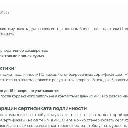
2019
7 г
истему оплаты для специалистов с ключом SenseLock — адактики (1 ада
ачивать:
орпоративное расширение.
я только полная сумма.
ктики:
тификат подлинности ПО: каждый сгенерированный сертификат дает +1
ть отзыв о вашем сервисе и результатах репрога. За каждые 5 положит
 до 15 января, не учитываются.
после корректного заполнения контактных данных APC Pro разово нач
ерации сертификата подлинности
ата изменится: потребуется указать телефон клиента, на который пр
«Сертификаты» на сайте или в APC Client, можно сгенерировать сертиф
ванивать наши специалисты контроля качества, чтобы узнать уровень 