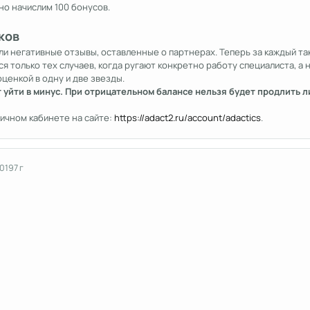
но начислим 100 бонусов.
ков
и негативные отзывы, оставленные о партнерах. Теперь за каждый так
ся только тех случаев, когда ругают конкретно работу специалиста, а 
ценкой в одну и две звезды.
 уйти в минус. При отрицательном балансе нельзя будет продлить ли
ичном кабинете на сайте:
https://adact2.ru/account/adactics
.
2019
7 г