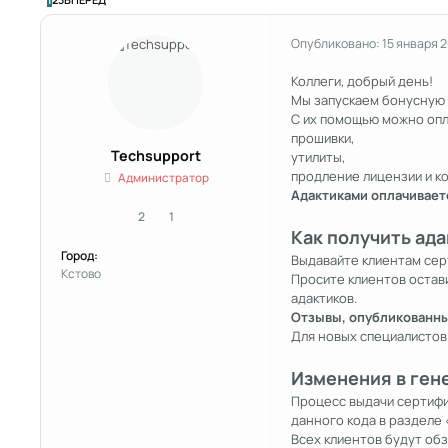
Опубликовано:
15 января 
Коллеги, добрый день!
Мы запускаем бонусную с
С их помощью можно опл
прошивки,
Techsupport
утилиты,
продление лицензии и к
Администратор
Адактиками оплачиваетс
2
1
сообщения
Репутация
Как получить ада
Город:
Выдавайте клиентам сер
Кстово
Просите клиентов остави
адактиков.
Отзывы, опубликованные
Для новых специалистов 
Изменения в ген
Процесс выдачи сертифик
данного кода в разделе 
Всех клиентов будут обз