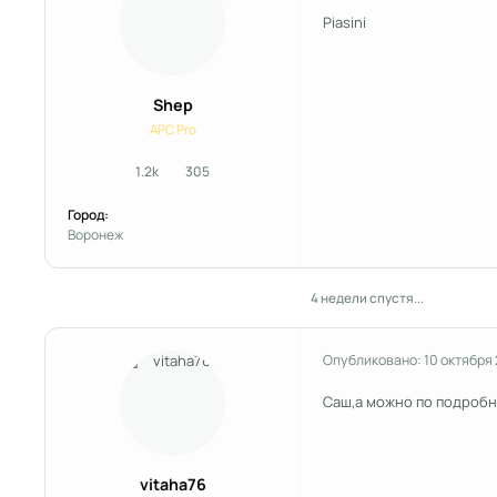
Piasini
Shep
APC Pro
1.2k
305
сообщения
Репутация
Город:
Воронеж
4 недели спустя...
Опубликовано:
10 октября
Саш,а можно по подробн
vitaha76