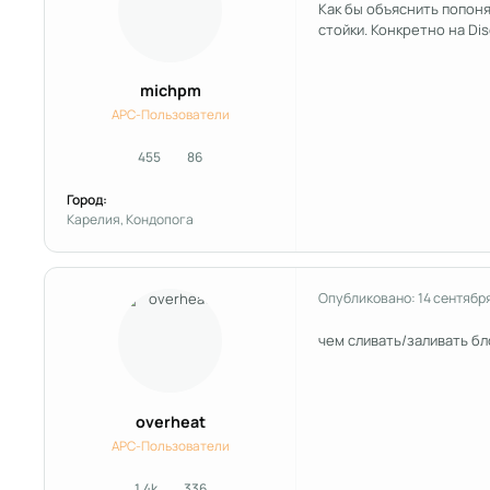
Как бы объяснить попоня
стойки. Конкретно на Di
michpm
APC-Пользователи
455
86
сообщения
Репутация
Город:
Карелия, Кондопога
Опубликовано:
14 сентябр
чем сливать/заливать бл
overheat
APC-Пользователи
1.4k
336