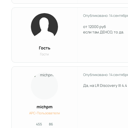
Опубликовано:
14 сентябр
от 12000 руб
если там ДЕНСО, то да.
Гость
Гости
Опубликовано:
14 сентябр
Да, на LR Discovery III 
michpm
APC-Пользователи
455
86
сообщения
Репутация