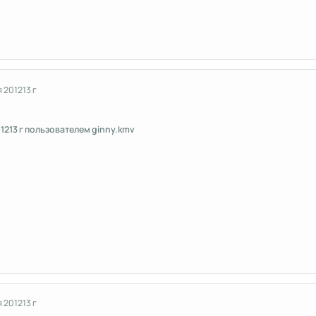
я 2012
13 г
012
13 г
пользователем ginny.kmv
я 2012
13 г