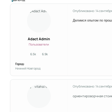
Опубликовано:
14 сентябр
Делимся опытом по проши
Adact Admin
Пользователи
6.5k
6.9k
сообщения
Репутация
Город:
Нижний Новгород
Опубликовано:
14 сентябр
ориентироворчная стои