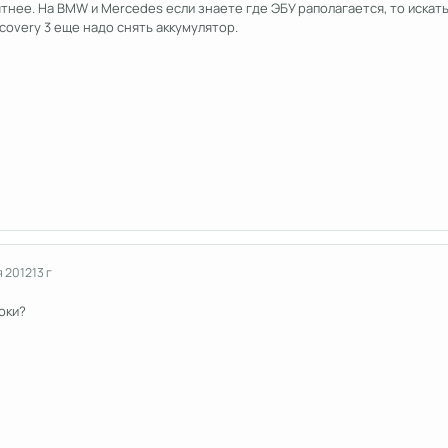
тнее. На BMW и Mercedes если знаете где ЭБУ раполагается, то искат
scovery 3 еще надо снять аккумулятор.
я 2012
13 г
оки?