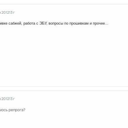
я 2012
13 г
вке сабжей, работа с ЭБУ, вопросы по прошивкам и прочее...
я 2012
13 г
мось репрога?