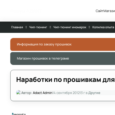
Перейти к публикации
Форум АДАКТ
Сайт
Магази
Главная
Чип-тюнинг
Чип-тюнинг иномарок
Копилка опыта
Информация по заказу прошивок
Магазин прошивок в телеграме
Наработки по прошивкам для 
Автор:
Adact Admin
14 сентября 2012
13 г
в
Другие
ПОСЛЕДНЯЯ СТРАНИЦА
1
2
ВПЕРЁД