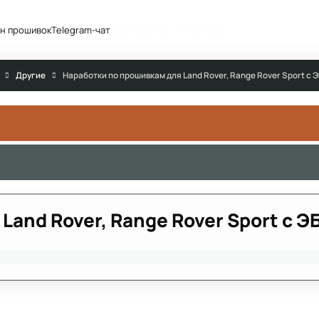
н прошивок
Telegram-чат
Сообщество
Активность
Другие
Наработки по прошивкам для Land Rover, Range Rover Sport с 
Land Rover, Range Rover Sport с Э