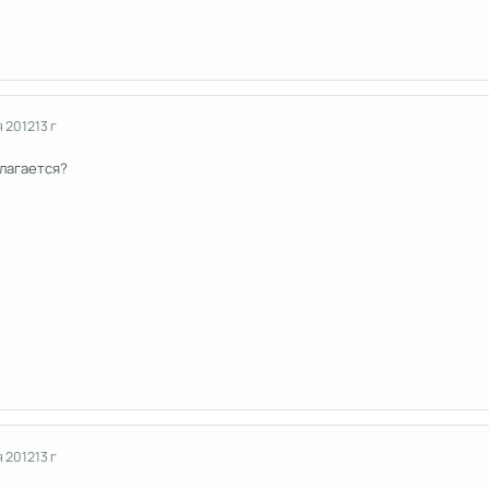
я 2012
13 г
олагается?
я 2012
13 г