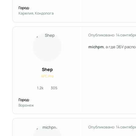
Город:
Карелия, Кондопога
Опубликовано:
14 сентябр
michpm
, а где ЭБУ расп
Shep
APC Pro
1.2k
305
сообщения
Репутация
Город:
Воронеж
Опубликовано:
14 сентябр