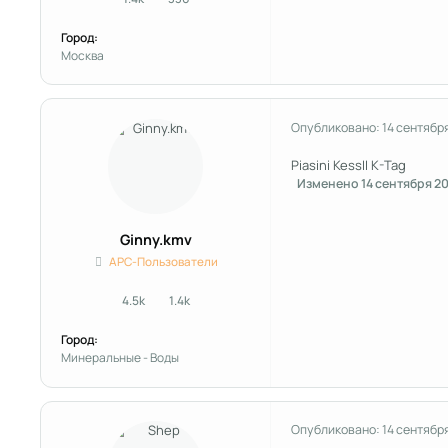
сообщения
Репутация
Город:
Москва
Опубликовано:
14 сентябр
Piasini KessII K-Tag
Изменено
14 сентября 2
Ginny.kmv
APC-Пользователи
4.5k
1.4k
сообщения
Репутация
Город:
Минеральные - Воды
Опубликовано:
14 сентябр