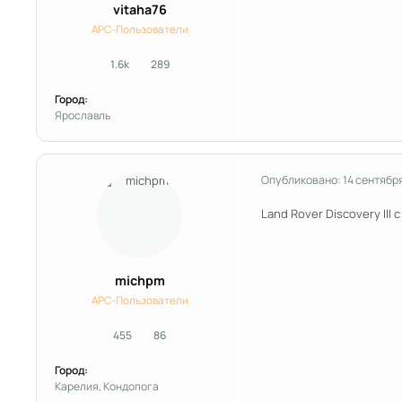
vitaha76
APC-Пользователи
1.6k
289
сообщения
Репутация
Город:
Ярославль
Опубликовано:
14 сентябр
Land Rover Discovery III
michpm
APC-Пользователи
455
86
сообщения
Репутация
Город:
Карелия, Кондопога