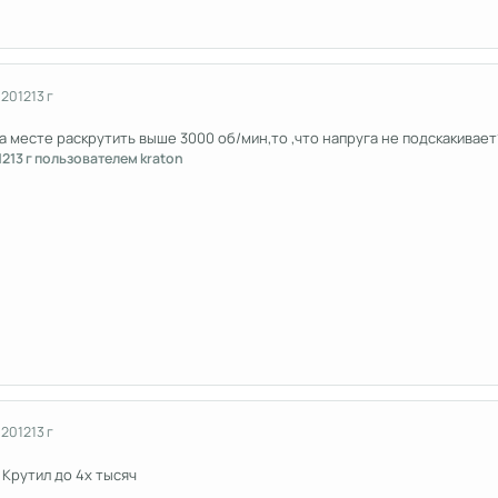
 2012
13 г
на месте раскрутить выше 3000 об/мин,то ,что напруга не подскакивает
12
13 г
пользователем kraton
 2012
13 г
 Крутил до 4х тысяч