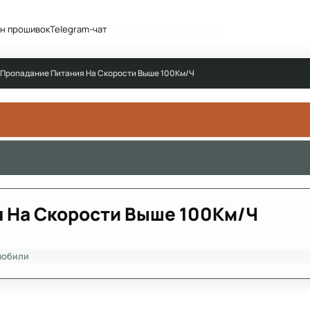
н прошивок
Telegram-чат
Сообщество
Активность
2 Пропадание Питания На Скорости Выше 100Км/Ч
я На Скорости Выше 100Км/Ч
мобили