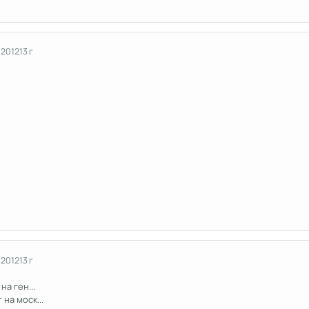
 2012
13 г
 2012
13 г
на ген...
на моск...