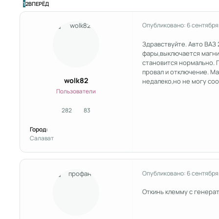
ПОСЛЕДНЯЯ СТРАНИЦА
1
2
ВПЕРЁД
Опубликовано:
6 сентября
Здравствуйте. Авто ВАЗ 
фары,выключается магнит
становится нормально. П
провал и отключение. Ма
wolk82
недалеко,но не могу соо
Пользователи
282
83
сообщения
Репутация
Город:
Салават
Опубликовано:
6 сентября
Откинь клемму с генерат