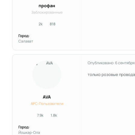
профан
Заблокированные
2k
818
сообщения
Репутация
Город:
Салават
Опубликовано:
6 сентября
только розовые провода
AVA
APC-Пользователи
7.9k
1.8k
сообщения
Репутация
Город:
Йошкар-Ола