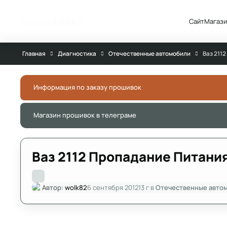
Перейти к публикации
Форум АДАКТ
Сайт
Магази
Главная
Диагностика
Отечественные автомобили
Ваз 211
Информация по заказу прошивок
Магазин прошивок в телеграме
Ваз 2112 Пропадание Питани
Автор:
wolk82
6 сентября 2012
13 г
в
Отечественные авто