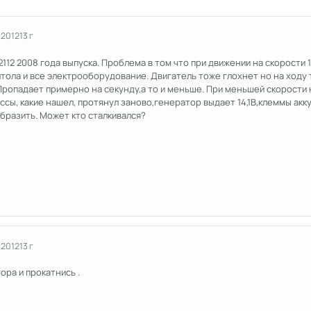
 2012
13 г
2112 2008 года выпуска. Проблема в том что при движении на скорости 1
ола и все электрооборудование. Двигатель тоже глохнет но на ходу т
ропадает примерно на секунду,а то и меньше. При меньшей скорости н
ссы, какие нашел, протянул заново,генератор выдает 14,1В,клеммы акк
бразить. Может кто сталкивался?
 2012
13 г
ора и прокатнись .