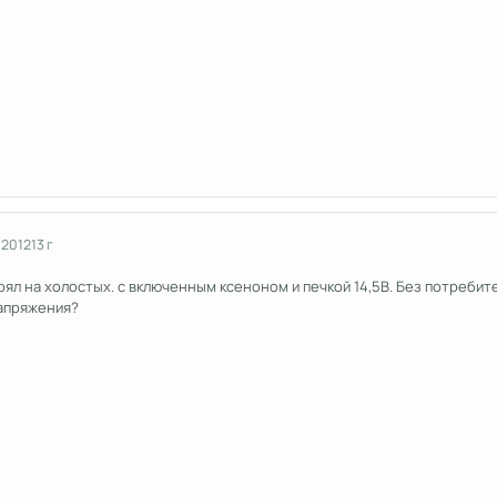
 2012
13 г
ял на холостых. с включенным ксеноном и печкой 14,5В. Без потребит
апряжения?