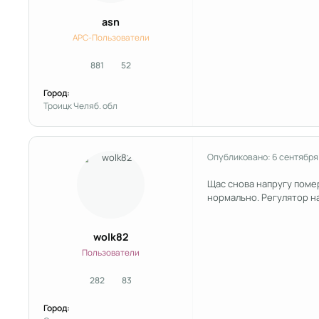
asn
APC-Пользователи
881
52
сообщения
Репутация
Город:
Троицк Челяб. обл
Опубликовано:
6 сентября
Щас снова напругу помер
нормально. Регулятор н
wolk82
Пользователи
282
83
сообщения
Репутация
Город: