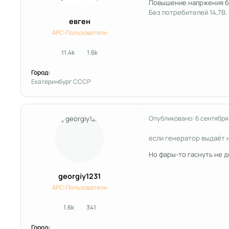
Повышение напржения б
Без потребителей 14,7В.
евген
APC-Пользователи
11.4k
1.6k
сообщения
Репутация
Город:
Екатеринбург СССР
Опубликовано:
6 сентября
если генератор выдаёт 
Но фары-то гаснуть не 
georgiy1231
APC-Пользователи
1.6k
341
сообщения
Репутация
Город: