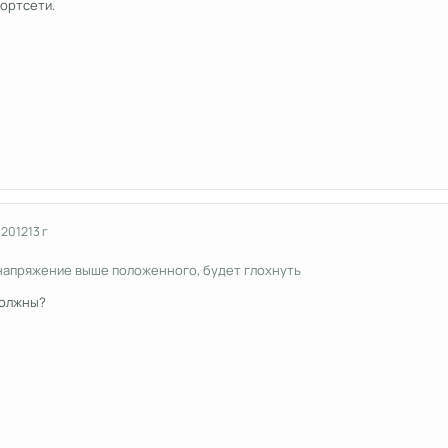
ортсети.
 2012
13 г
напряжение выше положенного, будет глохнуть
должны?