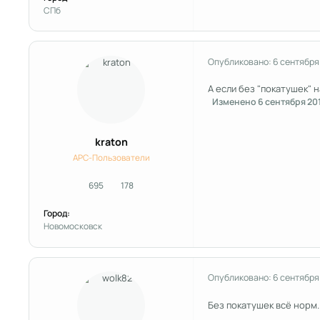
СПб
Опубликовано:
6 сентября
А если без "покатушек" 
Изменено
6 сентября 20
kraton
APC-Пользователи
695
178
сообщения
Репутация
Город:
Новомосковск
Опубликовано:
6 сентября
Без покатушек всё норм.