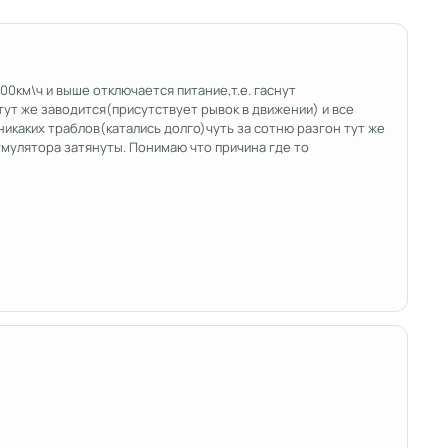
00км\ч и выше отключается питание,т.е. гаснут
ут же заводится(присутствует рывок в движении) и все
икаких траблов(катались долго)чуть за сотню разгон тут же
умулятора затянуты. Понимаю что причина где то