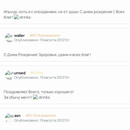
Ильнур, хоть и с опозданием, но от души. С днем рождения:) Всех
благ!
Author stats
waller
APC-Пользователи
Опубликовано:
19 августа 2012
13 г
С Днем Рождения! Здоровья, удачи и всех благ!
Author stats
unsed
APC Pro
Опубликовано:
19 августа 2012
13 г
Поздравляю! Всего, только хорошего!
За сбычу мечт!!
Author stats
asn
APC-Пользователи
Опубликовано:
19 августа 2012
13 г