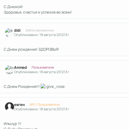
С Днюхой!
Здоровья, счастья и успехов во всем!
Author stats
didi
Заблокированные
Опубликовано:
18 августа 2012
13 г
С Днем рождения! ЗДОРОВЬЯ!
Author stats
Anmed
Пользователи
Опубликовано:
18 августа 2012
13 г
С Днем Рождения!!!
Author stats
евген
APC-Пользователи
Опубликовано:
18 августа 2012
13 г
Ильнур !!!
С Днём Рожденья!