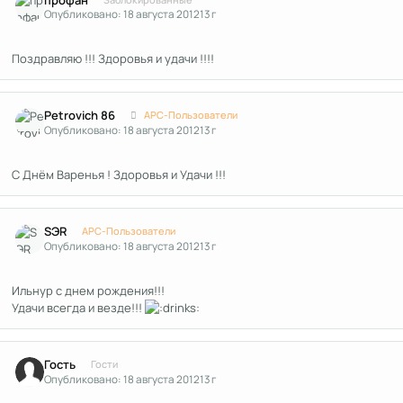
Опубликовано:
18 августа 2012
13 г
Поздравляю !!! Здоровья и удачи !!!!
Author stats
Petrovich 86
APC-Пользователи
Опубликовано:
18 августа 2012
13 г
С Днём Варенья ! Здоровья и Удачи !!!
Author stats
SЭR
APC-Пользователи
Опубликовано:
18 августа 2012
13 г
Ильнур с днем рождения!!!
Удачи всегда и везде!!!
Гость
Гости
Опубликовано:
18 августа 2012
13 г