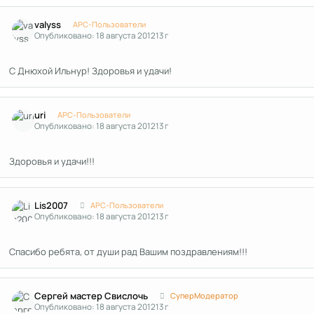
Author stats
valyss
APC-Пользователи
Опубликовано:
18 августа 2012
13 г
С Днюхой Ильнур! Здоровья и удачи!
Author stats
uri
APC-Пользователи
Опубликовано:
18 августа 2012
13 г
Здоровья и удачи!!!
Author stats
Lis2007
APC-Пользователи
Опубликовано:
18 августа 2012
13 г
Спасибо ребята, от души рад Вашим поздравлениям!!!
Author stats
Сергей мастер Свислочь
СуперМодератор
Опубликовано:
18 августа 2012
13 г