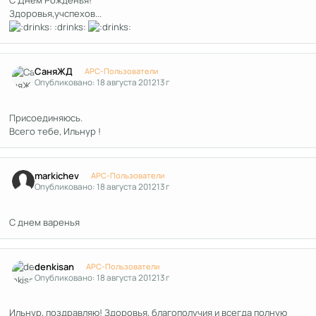
Здоровья,учспехов...
:drinks:
Author stats
СаняЖД
APC-Пользователи
Опубликовано:
18 августа 2012
13 г
Присоединяюсь.
Всего тебе, Ильнур !
Author stats
markichev
APC-Пользователи
Опубликовано:
18 августа 2012
13 г
С днем варенья
Author stats
denkisan
APC-Пользователи
Опубликовано:
18 августа 2012
13 г
Ильнур, поздравляю! Здоровья, благополучия и всегда полную