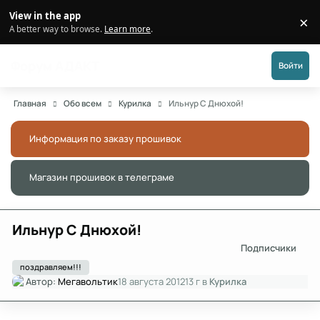
Перейти к публикации
View in the app
×
Di
A better way to browse.
Learn more
.
Форум АДАКТ
Войти
Главная
Обо всем
Курилка
Ильнур С Днюхой!
Информация по заказу прошивок
Скры
Магазин прошивок в телеграме
Скры
Ильнур С Днюхой!
Подписчики
поздравляем!!!
Автор:
Мегавольтик
18 августа 2012
13 г
в
Курилка