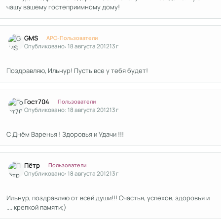
чашу вашему гостеприимному дому!
Author stats
GMS
APC-Пользователи
Опубликовано:
18 августа 2012
13 г
Поздравляю, Ильнур! Пусть все у тебя будет!
Author stats
Гост704
Пользователи
Опубликовано:
18 августа 2012
13 г
С Днём Варенья ! Здоровья и Удачи !!!
Author stats
Пётр
Пользователи
Опубликовано:
18 августа 2012
13 г
Ильнур, поздравляю от всей души!!! Счастья, успехов, здоровья и
.... крепкой памяти;)