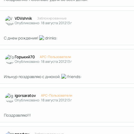
Author stats
VDVshnik
Заблокированные
Опубликовано:
18 августа 2012
13 г
С днем рождения!
Author stats
Горький70
APC-Пользователи
Опубликовано:
18 августа 2012
13 г
Ильнур поздравляю с днюхой.
Author stats
igorsaratov
APC-Пользователи
Опубликовано:
18 августа 2012
13 г
Поздравляю!!!
Author stats
профан
Заблокированные