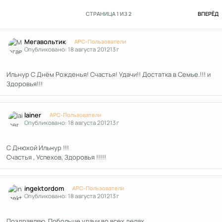
П
СТРАНИЦА 1 ИЗ 2
ВПЕРЁД
Author stats
Мегавольтик
APC-Пользователи
Опубликовано:
18 августа 2012
13 г
Ильнур С Днём Рожденья! Счастья! Удачи!! Достатка в Семье.!!! и
Здоровья!!!
Author stats
lainer
APC-Пользователи
Опубликовано:
18 августа 2012
13 г
С Днюхой Ильнур !!!
Счастья , Успехов, Здоровья !!!!!
Author stats
ingektordom
APC-Пользователи
Опубликовано:
18 августа 2012
13 г
Поздравляю. Побольше удачи во всех делах.