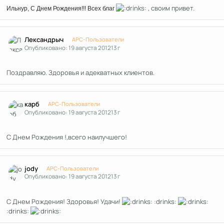
, своим привет.
Ильнур, С Днем Рождения!!! Всех благ
Author stats
Лександрыч
APC-Пользователи
Опубликовано:
19 августа 2012
13 г
Поздравляю. Здоровья и адекватных клиентов.
Author stats
карб
APC-Пользователи
Опубликовано:
19 августа 2012
13 г
С Днем Рождения !,всего наилучшего!
Author stats
jody
APC-Пользователи
Опубликовано:
19 августа 2012
13 г
С Днем Рождения! Здоровья! Удачи!
:drinks:
:drinks: