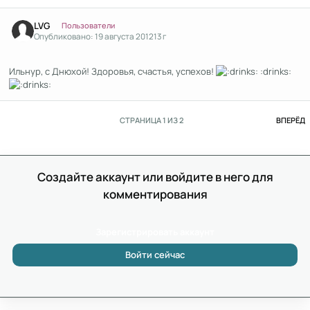
Author stats
LVG
Пользователи
Опубликовано:
19 августа 2012
13 г
Ильнур, с Днюхой! Здоровья, счастья, успехов!
:drinks:
П
СТРАНИЦА 1 ИЗ 2
ВПЕРЁД
Создайте аккаунт или войдите в него для
комментирования
Зарегистрировать аккаунт
Войти сейчас