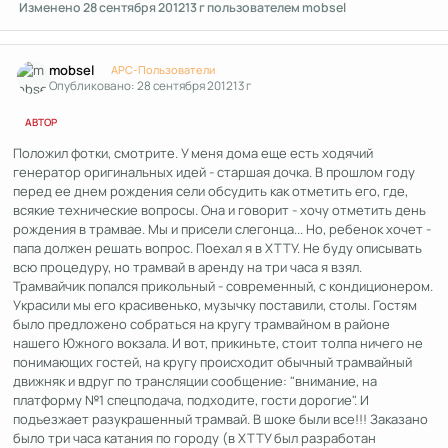
Изменено
28 сентября 2012
13 г
пользователем mobsel
Author stats
mobsel
APC-Пользователи
Опубликовано:
28 сентября 2012
13 г
АВТОР
Положил фотки, смотрите. У меня дома еще есть ходячий
генератор оригинальных идей - старшая дочка. В прошлом году
перед ее днем рождения сели обсудить как отметить его, где,
всякие технические вопросы. Она и говорит - хочу отметить день
рождения в трамвае. Мы и присели слегонца... Но, ребенок хочет -
папа должен решать вопрос. Поехал я в ХТТУ. Не буду описывать
всю процедуру, но трамвай в аренду на три часа я взял.
Трамвайчик попался прикольный - современный, с кондиционером.
Украсили мы его красивенько, музычку поставили, столы. Гостям
было предложено собраться на кругу трамвайном в районе
нашего Южного вокзала. И вот, прикиньте, стоит толпа ничего не
понимающих гостей, на кругу происходит обычный трамвайный
движняк и вдруг по трансляции сообщение: "внимание, на
платформу №1 спецподача, подходите, гости дорогие". И
подъезжает разукрашенный трамвай. В шоке были все!!! Заказано
было три часа катания по городу (в ХТТУ был разработан