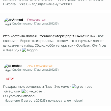
Николка!!! Уже 6-й год идет нашему "хобби"!
Author stats
Anmed
Пользователи
Опубликовано:
17 августа 2012
13 г
http://gotovim-doma.ru/forum/viewtopic.php?f=141&t=20174
- вот
например! Вернется из роддома - покажу что она руками делает,
щя ссылки не найду. Общих хобби теперь три - Юра 5лет, Юля 1год
и Лиза 3дня
Author stats
mobsel
APC-Пользователи
Опубликовано:
17 августа 2012
13 г
АВТОР
Поздравляю с рождением Лизы! Это маме -
:give_rose:
.
PS: уважаю наполеон.
Изменено
17 августа 2012
13 г
пользователем mobsel