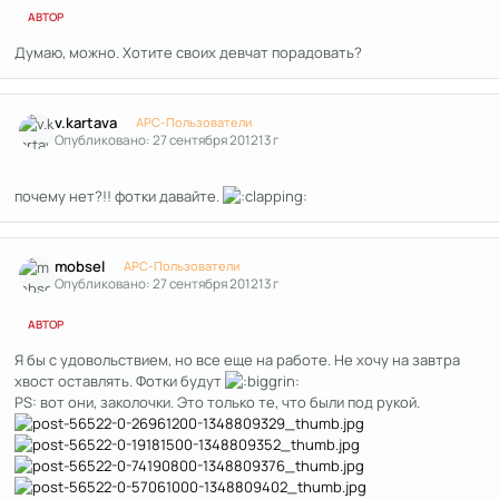
АВТОР
Думаю, можно. Хотите своих девчат порадовать?
Author stats
v.kartava
APC-Пользователи
Опубликовано:
27 сентября 2012
13 г
почему нет?!! фотки давайте.
Author stats
mobsel
APC-Пользователи
Опубликовано:
27 сентября 2012
13 г
АВТОР
Я бы с удовольствием, но все еще на работе. Не хочу на завтра
хвост оставлять. Фотки будут
PS: вот они, заколочки. Это только те, что были под рукой.