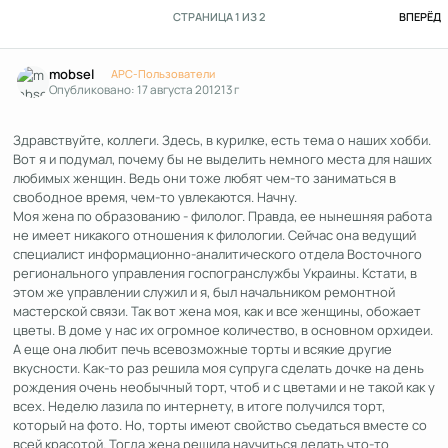
П
СТРАНИЦА 1 ИЗ 2
ВПЕРЁД
Author stats
mobsel
APC-Пользователи
Опубликовано:
17 августа 2012
13 г
Здравствуйте, коллеги. Здесь, в курилке, есть тема о наших хобби.
Вот я и подумал, почему бы не выделить немного места для наших
любимых женщин. Ведь они тоже любят чем-то заниматься в
свободное время, чем-то увлекаются. Начну.
Моя жена по образованию - филолог. Правда, ее нынешняя работа
не имеет никакого отношения к филологии. Сейчас она ведущий
специалист информационно-аналитического отдела Восточного
регионального управления госпогранслужбы Украины. Кстати, в
этом же управлении служил и я, был начальником ремонтной
мастерской связи. Так вот жена моя, как и все женщины, обожает
цветы. В доме у нас их огромное количество, в основном орхидеи.
А еще она любит печь всевозможные торты и всякие другие
вкусности. Как-то раз решила моя супруга сделать дочке на день
рождения очень необычный торт, чтоб и с цветами и не такой как у
всех. Неделю лазила по интернету, в итоге получился торт,
который на фото. Но, торты имеют свойство съедаться вместе со
всей красотой. Тогда жена решила научиться делать что-то