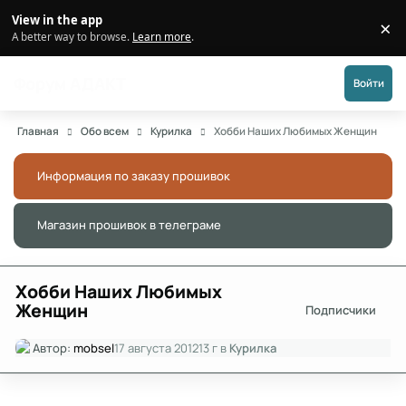
Перейти к публикации
View in the app
×
Di
A better way to browse.
Learn more
.
Форум АДАКТ
Войти
Главная
Обо всем
Курилка
Хобби Наших Любимых Женщин
Информация по заказу прошивок
Скры
Магазин прошивок в телеграме
Скры
Хобби Наших Любимых
Женщин
Подписчики
Автор:
mobsel
17 августа 2012
13 г
в
Курилка