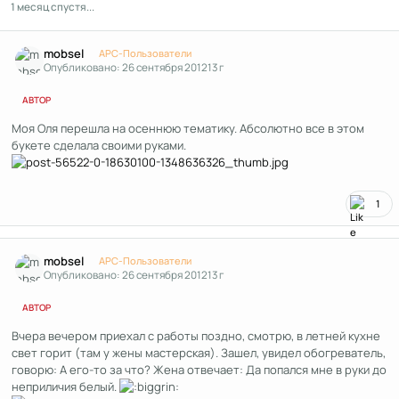
1 месяц спустя...
Author stats
mobsel
APC-Пользователи
Опубликовано:
26 сентября 2012
13 г
АВТОР
Моя Оля перешла на осеннюю тематику. Абсолютно все в этом
букете сделала своими руками.
1
Author stats
mobsel
APC-Пользователи
Опубликовано:
26 сентября 2012
13 г
АВТОР
Вчера вечером приехал с работы поздно, смотрю, в летней кухне
свет горит (там у жены мастерская). Зашел, увидел обогреватель,
говорю: А его-то за что? Жена отвечает: Да попался мне в руки до
неприличия белый.