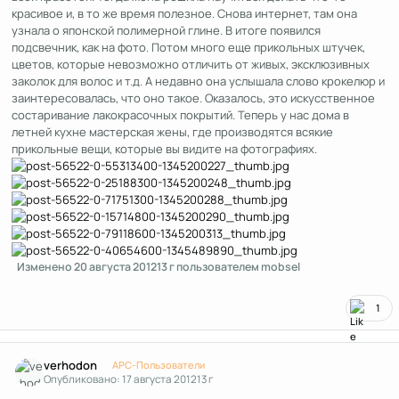
красивое и, в то же время полезное. Снова интернет, там она
узнала о японской полимерной глине. В итоге появился
подсвечник, как на фото. Потом много еще прикольных штучек,
цветов, которые невозможно отличить от живых, эксклюзивных
заколок для волос и т.д. А недавно она услышала слово крокелюр и
заинтересовалась, что оно такое. Оказалось, это искусственное
состаривание лакокрасочных покрытий. Теперь у нас дома в
летней кухне мастерская жены, где производятся всякие
прикольные вещи, которые вы видите на фотографиях.
Изменено
20 августа 2012
13 г
пользователем mobsel
1
Author stats
verhodon
APC-Пользователи
Опубликовано:
17 августа 2012
13 г