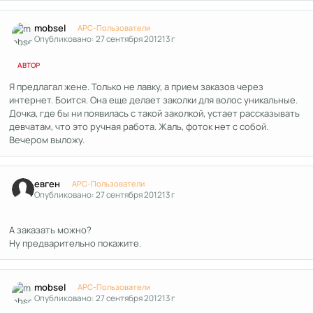
Author stats
mobsel
APC-Пользователи
Опубликовано:
27 сентября 2012
13 г
АВТОР
Я предлагал жене. Только не лавку, а прием заказов через
интернет. Боится. Она еще делает заколки для волос уникальные.
Дочка, где бы ни появилась с такой заколкой, устает рассказывать
девчатам, что это ручная работа. Жаль, фоток нет с собой.
Вечером выложу.
Author stats
евген
APC-Пользователи
Опубликовано:
27 сентября 2012
13 г
А заказать можно?
Ну предварительно покажите.
Author stats
mobsel
APC-Пользователи
Опубликовано:
27 сентября 2012
13 г