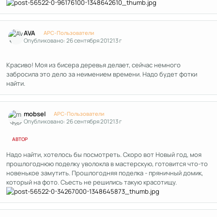
Author stats
AVA
APC-Пользователи
Опубликовано:
26 сентября 2012
13 г
Красиво! Моя из бисера деревья делает, сейчас немного
забросила это дело за неимением времени. Надо будет фотки
найти.
Author stats
mobsel
APC-Пользователи
Опубликовано:
26 сентября 2012
13 г
АВТОР
Надо найти, хотелось бы посмотреть. Скоро вот Новый год, моя
прошлогоднюю поделку уволокла в мастерскую, готовится что-то
новенькое замутить. Прошлогодняя поделка - пряничный домик,
который на фото. Съесть не решились такую красотищу.
Author stats