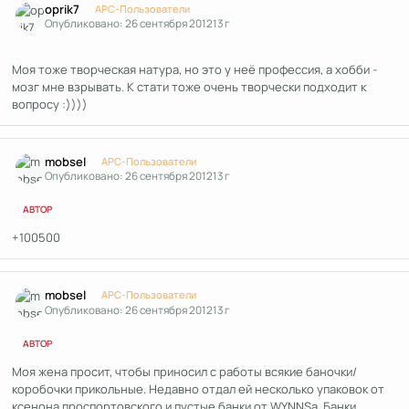
oprik7
APC-Пользователи
Опубликовано:
26 сентября 2012
13 г
Моя тоже творческая натура, но это у неё профессия, а хобби -
мозг мне взрывать. К стати тоже очень творчески подходит к
вопросу :))))
Author stats
mobsel
APC-Пользователи
Опубликовано:
26 сентября 2012
13 г
АВТОР
+100500
Author stats
mobsel
APC-Пользователи
Опубликовано:
26 сентября 2012
13 г
АВТОР
Моя жена просит, чтобы приносил с работы всякие баночки/
коробочки прикольные. Недавно отдал ей несколько упаковок от
ксенона проспортовского и пустые банки от WYNNSа. Банки