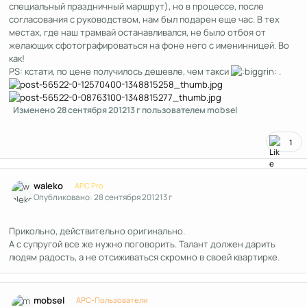
специальный праздничный маршрут), но в процессе, после
согласования с руководством, нам был подарен еще час. В тех
местах, где наш трамвай останавливался, не было отбоя от
желающих сфотографироваться на фоне него с именинницей. Во
как!
PS: кстати, по цене получилось дешевле, чем такси
.
Изменено
28 сентября 2012
13 г
пользователем mobsel
1
Author stats
waleko
APC Pro
Опубликовано:
28 сентября 2012
13 г
Прикольно, действительно оригинально.
А с супругой все же нужно поговорить. Талант должен дарить
людям радость, а не отсиживаться скромно в своей квартирке.
Author stats
mobsel
APC-Пользователи