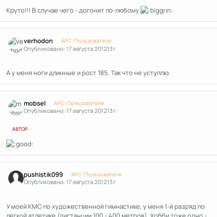
Круто!!! В случае чего - догонит по-любому
Author stats
verhodon
APC-Пользователи
Опубликовано:
17 августа 2012
13 г
А у меня ноги длинные и рост 185. Так что не уступлю.
Author stats
mobsel
APC-Пользователи
Опубликовано:
17 августа 2012
13 г
АВТОР
Author stats
pushistik099
APC-Пользователи
Опубликовано:
17 августа 2012
13 г
У моей КМС по художественной гимнастике, у меня 1-й разряд по
легкой атлетике (дистанции 100 - 400 метров). Хобби тоже одно -