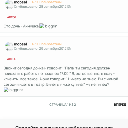
mobsel
APC-Пользователи
Опубликовано:
28 сентября 2012
13 г
АВТОР
Это дочь - Аннушка
Author stats
mobsel
APC-Пользователи
Опубликовано:
29 сентября 2012
13 г
АВТОР
Звонит сегодня дочка и говорит: "Папа, ты сегодня должен
приехать с работы не позднее 17.00." Я, естественно, в позу -
клиенты, все такое. А она говорит:" Ничего не знаю. Вы с мамой
сегодня идете в театр. Билеты я уже купила." Ну не пипец?
П
СТРАНИЦА 1 ИЗ 2
ВПЕРЁД
Создайте аккаунт или войдите в него для