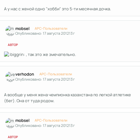
А у нас с женой одно "хобби" это 5-ти месячная дочка.
Author stats
mobsel
APC-Пользователи
Опубликовано:
17 августа 2012
13 г
АВТОР
, так это же змечательно.
Author stats
verhodon
APC-Пользователи
Опубликовано:
17 августа 2012
13 г
А вообще у меня жена чемпионка казахстана по легкой атлетике
(бег). Она от туда родом.
Author stats
mobsel
APC-Пользователи
Опубликовано:
17 августа 2012
13 г
АВТОР