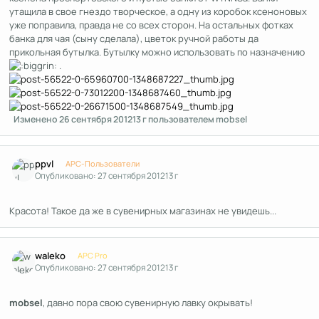
утащила в свое гнездо творческое, а одну из коробок ксеноновых
уже поправила, правда не со всех сторон. На остальных фотках
банка для чая (сыну сделала), цветок ручной работы да
прикольная бутылка. Бутылку можно использовать по назначению
.
Изменено
26 сентября 2012
13 г
пользователем mobsel
Author stats
ppvl
APC-Пользователи
Опубликовано:
27 сентября 2012
13 г
Красота! Такое да же в сувенирных магазинах не увидешь...
Author stats
waleko
APC Pro
Опубликовано:
27 сентября 2012
13 г
mobsel
, давно пора свою сувенирную лавку окрывать!