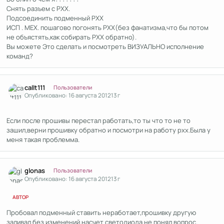
Снять разъем с РХХ.
Подсоединить подменный РХХ
ИСП . МЕХ. пошагово погонять РХХ(без фанатизма,что бы потом
не объястять,как собирать РХХ обратно).
Вы можете Это сделать и посмотреть ВИЗУАЛЬНО исполнение
команд?
Author stats
callt111
Пользователи
Опубликовано:
16 августа 2012
13 г
Если после прошивы перестал работать,то ты что то не то
зашил,верни прошивку обратно и посмотри на работу рхх.Была у
меня такая проблемма.
Author stats
glonas
Пользователи
Опубликовано:
16 августа 2012
13 г
АВТОР
Пробовал подменный ставить неработает,прошивку другую
заливал без изменений.насчет светодиода не понял вопрос.