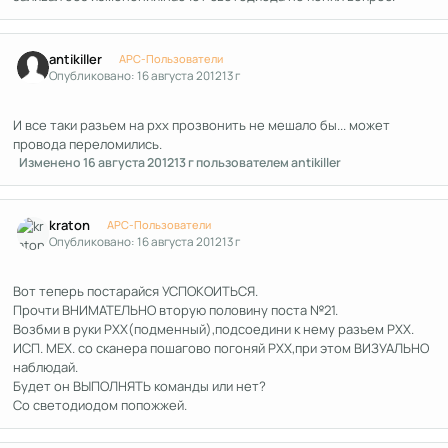
Author stats
antikiller
APC-Пользователи
Опубликовано:
16 августа 2012
13 г
И все таки разьем на рхх прозвонить не мешало бы... может
провода переломились.
Изменено
16 августа 2012
13 г
пользователем antikiller
Author stats
kraton
APC-Пользователи
Опубликовано:
16 августа 2012
13 г
Вот теперь постарайся УСПОКОИТЬСЯ.
Прочти ВНИМАТЕЛЬНО вторую половину поста №21.
Возбми в руки РХХ(подменный),подсоедини к нему разъем РХХ.
ИСП. МЕХ. со сканера пошагово погоняй РХХ,при этом ВИЗУАЛЬНО
наблюдай.
Будет он ВЫПОЛНЯТЬ команды или нет?
Со светодиодом попожжей.