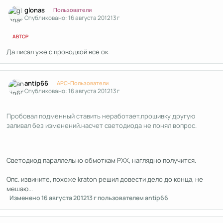
Author stats
glonas
Пользователи
Опубликовано:
16 августа 2012
13 г
АВТОР
Да писал уже с проводкой все ок.
Author stats
antip66
APC-Пользователи
Опубликовано:
16 августа 2012
13 г
Пробовал подменный ставить неработает,прошивку другую
заливал без изменений.насчет светодиода не понял вопрос.
Светодиод параллельно обмоткам РХХ, наглядно получится.
Опс. извините, похоже kraton решил довести дело до конца, не
мешаю...
Изменено
16 августа 2012
13 г
пользователем antip66
Author stats