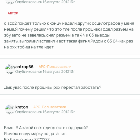
Опубликовано:
16 августа 2012
13 г
АВТОР
disco2 придет только к концу недели,других осцилографов у меня
нема.Я почему решил что это тле,после прошивки одел разъем на
эбу,авто не завелась,снял разъем а та 44 и 63 выводы
замяты,выпрямил вставил и вот такая фигня.Рядом с 63 64-как раз
на рхх,тобиш на тле идет.
Author stats
antrop66
APC-Пользователи
Опубликовано:
16 августа 2012
13 г
Дык увас после прошивы рхх перестал работать?
Author stats
kraton
APC-Пользователи
Опубликовано:
16 августа 2012
13 г
Блин !!! А какой светодиод есть под рукой?
Я имею ввиду марку по даташит.
Во блин о чем я???????