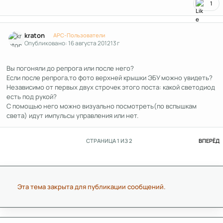
1
Author stats
kraton
APC-Пользователи
Опубликовано:
16 августа 2012
13 г
Вы погоняли до репрога или после него?
Если после репрога,то фото верхней крышки ЭБУ можно увидеть?
Независимо от первых двух строчек этого поста: какой светодиод
есть под рукой?
С помощью него можно визуально посмотреть(по вспышкам
света) идут импульсы управления или нет.
П
СТРАНИЦА 1 ИЗ 2
ВПЕРЁД
Эта тема закрыта для публикации сообщений.