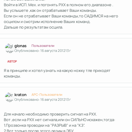
Войти в ИСП. Мех. и погонять РХХ в полном его диапазоне .
Вы услышете ,как он отрабатывает Ваши команды.
Если он не отрабатывает Ваши команды,то САДИМСЯ на него
осцилом и смотрим исполнение Ваших команд.
Дальше по результатам осцила.
Author stats
glonas
Пользователи
Опубликовано:
16 августа 2012
13 г
АВТОР
Я в принципе и хотел узнать на какую ножку тле приходят
команды.
Author stats
kraton
APC-Пользователи
Опубликовано:
16 августа 2012
13 г
Для начало необходимо проверить сигнал на РХХ.
Вот ,если на РХХ нет сигнала,или он СИЛЬНО искажен,тогда:
1.Прозвонка проводки на "РАЗРЫВ" и на "КЗ".
2.Вот только после этого лезим в ЭБУ.