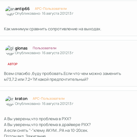
Author stats
antip66
APC-Пользователи
Опубликовано:
16 августа 2012
13 г
Как минимум сравнить сопротивление на выходах.
Author stats
glonas
Пользователи
Опубликовано:
16 августа 2012
13 г
АВТОР
Всем спасибо ,буду пробовать.Если что чем можно заменить
м73,7.2 или 7.2+?И какой предпочтительный?
Author stats
kraton
APC-Пользователи
Опубликовано:
16 августа 2012
13 г
А Вы уверены,что проблема в РХХ?
А Вы уверены,что проблема в драйвере РХХ?
А если снять "-"клему АКУМ...РА на 10-20сек.
Потом вкл. Зажигание.