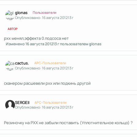
Author stats
glonas
Пользователи
Опубликовано:
16 августа 2012
13 г
АВТОР
рхх менял,эффекта 0.подсоса нет
Изменено
16 августа 2012
13 г
пользователем glonas
Author stats
cactus.
APC-Пользователи
Опубликовано:
16 августа 2012
13 г
сканером расшевели рхх или подкинь другой
Author stats
SERGEII
APC-Пользователи
Опубликовано:
16 августа 2012
13 г
Резиночку на РХХ не забыли поставить (Уплотнительное кольцо) ?
Author stats