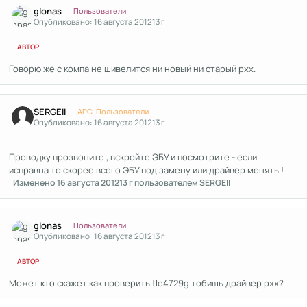
glonas
Пользователи
Опубликовано:
16 августа 2012
13 г
АВТОР
Говорю же с компа не шивелится ни новый ни старый рхх.
Author stats
SERGEII
APC-Пользователи
Опубликовано:
16 августа 2012
13 г
Проводку прозвоните , вскройте ЭБУ и посмотрите - если
исправна то скорее всего ЭБУ под замену или драйвер менять !
Изменено
16 августа 2012
13 г
пользователем SERGEII
Author stats
glonas
Пользователи
Опубликовано:
16 августа 2012
13 г
АВТОР
Может кто скажет как проверить tle4729g тобишь драйвер рхх?