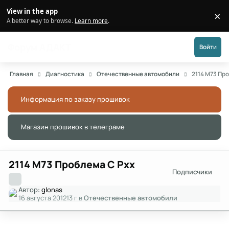
Перейти к публикации
View in the app
×
Di
A better way to browse.
Learn more
.
Форум АДАКТ
Войти
Главная
Диагностика
Отечественные автомобили
2114 М73 Пр
Информация по заказу прошивок
Скры
Магазин прошивок в телеграме
Скры
2114 М73 Проблема С Рхх
Подписчики
Автор:
glonas
16 августа 2012
13 г
в
Отечественные автомобили