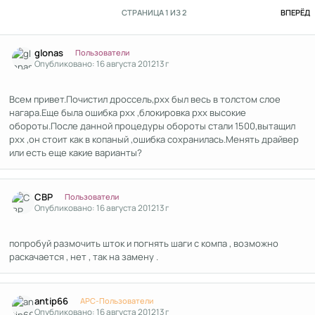
П
СТРАНИЦА 1 ИЗ 2
ВПЕРЁД
Author stats
glonas
Пользователи
Опубликовано:
16 августа 2012
13 г
Всем привет.Почистил дроссель,рхх был весь в толстом слое
нагара.Еще была ошибка рхх ,блокировка рхх высокие
обороты.После данной процедуры обороты стали 1500,вытащил
рхх ,он стоит как в копаный ,ошибка сохранилась.Менять драйвер
или есть еще какие варианты?
Author stats
СВР
Пользователи
Опубликовано:
16 августа 2012
13 г
попробуй размочить шток и погнять шаги с компа , возможно
раскачается , нет , так на замену .
Author stats
antip66
APC-Пользователи
Опубликовано:
16 августа 2012
13 г