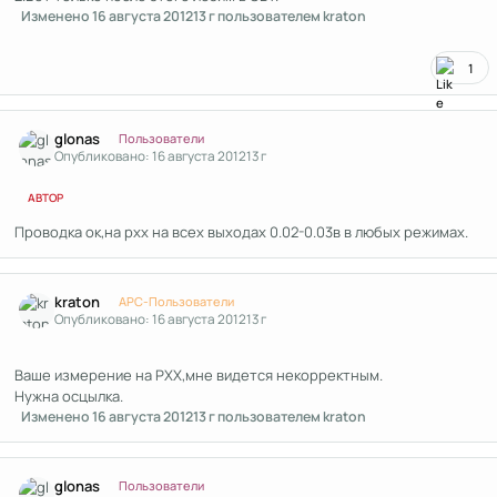
Изменено
16 августа 2012
13 г
пользователем kraton
1
Author stats
glonas
Пользователи
Опубликовано:
16 августа 2012
13 г
АВТОР
Проводка ок,на рхх на всех выходах 0.02-0.03в в любых режимах.
Author stats
kraton
APC-Пользователи
Опубликовано:
16 августа 2012
13 г
Ваше измерение на РХХ,мне видется некорректным.
Нужна осцылка.
Изменено
16 августа 2012
13 г
пользователем kraton
Author stats
glonas
Пользователи