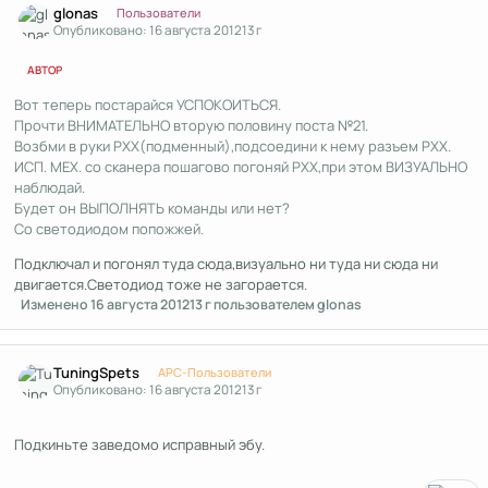
glonas
Пользователи
Опубликовано:
16 августа 2012
13 г
АВТОР
Вот теперь постарайся УСПОКОИТЬСЯ.
Прочти ВНИМАТЕЛЬНО вторую половину поста №21.
Возбми в руки РХХ(подменный),подсоедини к нему разъем РХХ.
ИСП. МЕХ. со сканера пошагово погоняй РХХ,при этом ВИЗУАЛЬНО
наблюдай.
Будет он ВЫПОЛНЯТЬ команды или нет?
Со светодиодом попожжей.
Подключал и погонял туда сюда,визуально ни туда ни сюда ни
двигается.Светодиод тоже не загорается.
Изменено
16 августа 2012
13 г
пользователем glonas
Author stats
TuningSpets
APC-Пользователи
Опубликовано:
16 августа 2012
13 г
Подкиньте заведомо исправный эбу.