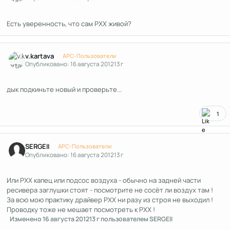
Есть уверенность, что сам РХХ живой?
Author stats
v.kartava
APC-Пользователи
Опубликовано:
16 августа 2012
13 г
дык подкиньте новый и проверьте...
1
Author stats
SERGEII
APC-Пользователи
Опубликовано:
16 августа 2012
13 г
Или РХХ капец или подсос воздуха - обычно на задней части
ресивера заглушки стоят - посмотрите не сосёт ли воздух там !
За всю мою практику драйвер РХХ ни разу из строя не выходил !
Проводку тоже не мешает посмотреть к РХХ !
Изменено
16 августа 2012
13 г
пользователем SERGEII