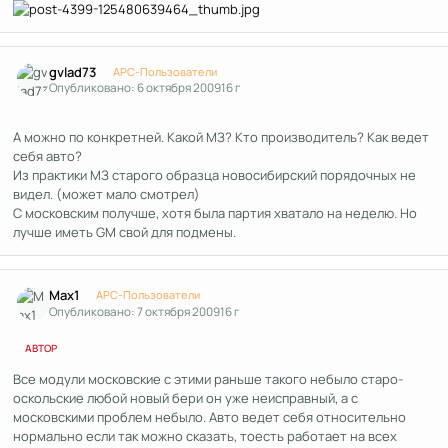
Author stats
gvlad73
APC-Пользователи
Опубликовано:
6 октября 2009
16 г
А можно по конкретней. Какой МЗ? Кто производитель? Как ведет
себя авто?
Из практики МЗ старого образца новосибирский порядочных не
видел. (может мало смотрел)
С московским получше, хотя была партия хватало на неделю. Но
лучше иметь GM свой для подмены.
Author stats
Max1
APC-Пользователи
Опубликовано:
7 октября 2009
16 г
АВТОР
Все модули московские с этими раньше такого небыло старо-
оскольские любой новый бери он уже неисправный, а с
московскими проблем небыло. Авто ведет себя относительно
нормально если так можно сказать, тоесть работает на всех