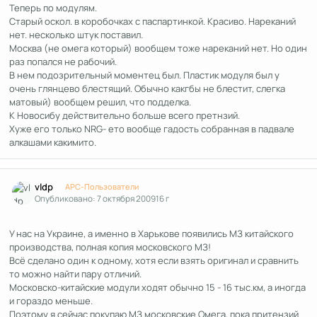
Теперь по модулям.
Старый оскол. в коробочках с паспартинкой. Красиво. Нареканий
нет. несколько штук поставил.
Москва (не омега который) вообщем тоже нареканий нет. Но один
раз попался не рабочий.
В нем подозрительный моментец был. Пластик модуля был у
очень глянцево блестящий. Обычно какгбы не блестит, слегка
матовый) вообщем решил, что подделка.
К Новосибу действительно больше всего претнзий.
Хуже его только NRG- ето вообще гадость собранная в падвале
алкашами какимито.
Author stats
vldp
APC-Пользователи
Опубликовано:
7 октября 2009
16 г
У нас на Украине, а именно в Харькове появились МЗ китайского
производства, полная копия московского МЗ!
Всё сделано один к одному, хотя если взять оригинал и сравнить
то можно найти пару отличий.
Московско-китайские модули ходят обычно 15 - 16 тыс.км, а иногда
и гораздо меньше.
Поэтому я сейчас покупаю МЗ московские Омега, пока притензий