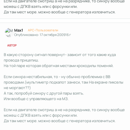
Если на двигателе смотриш а не на разряднике, то синхру вообще
можеш с ДПКВ взять или с форсунки или.
Да там мест море. можно вообще с генератора изловчиться.
Author stats
Max1
APC-Пользователи
Опубликовано:
17 октября 2009
16 г
АВТОР
В какую сторону сигнал повернут- зависит от того какие куда
провода прицепиш.
На той паре которая обратная местами крокодилы поменяй.
Если синхра нестабильная, то - ну обычно проблемма с ВВ
проводами.(мультиметр подкапот занеси, там На екране пикселы
не моргают??)
А так, попробуй синхру с другой пары взять.
Или вообще с управляющего на МЗ.
Если на двигателе смотриш а не на разряднике, то синхру вообще
можеш с ДПКВ взять или с форсунки или.
Да там мест море. можно вообще с генератора изловчиться.