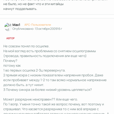
не было, но не факт что и эти китайцы
начнут подделывать.
Author stats
Max1
APC-Пользователи
Опубликовано:
13 октября 2009
16 г
АВТОР
Не совсем понял по осцилке.
На мой взгляд есть проблемма со снятием осцилограммы
(провода, правильность подключения али еще чего)
Почему?
потому как
1 во первых осцилка 2-3ц перевернута.
2 прямая искра с низким показателем напряения пробоя. Даже
если пробивает между 1-2 то там всяко нормальное напряжение
должно быть. а тут нихит.
3 Почему синхра за более низкий уровень цепляеться?
Может разрядник неисправен?? Али еще чего.
По 1 вопр. У меня точно такой же вопрос почему, вот поэтому и
спрашивал. Что касается разрядника то с ним всё впрядке с
другими модулями работает отлично и синхронизация нормуль. А