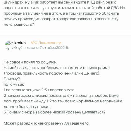
цилиндрах, ну а как работает вы сами видите КПД двиг. резко
падает и как же я могу отпустить клиента с такой работой ДВС. Но
проблемма та у меня не в этом, а в том как грамотно обяснить
почему происходит возврат товара как правильно описать эту
неисправность?
Author stats
kroluh
APC-Пользователи
Опубликовано:
7 октября 2009
16 г
Не совсем понял по осцилке.
На мой взгляд есть проблемма со снятием осцилограммы
(провода, правильность подключения али еще чего)
Почему?
потому как
1 во первых осцилка 2-3ц перевернута.
2 прямая искра с низким показателем напряения пробоя. Даже
если пробивает между 1-2 то там всяко нормальное напряжение
должно быть. а тут нихит.
3 Почему синхра за более низкий уровень цепляеться?
Может разрядник неисправен?? Али еще чего.