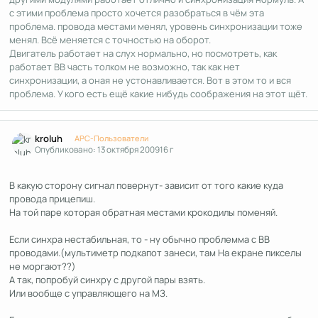
с этими проблема просто хочется разобраться в чём эта
проблема. провода местами менял, уровень синхронизации тоже
менял. Всё меняется с точностью на оборот.
Двигатель работает на слух нормально, но посмотреть, как
работает ВВ часть толком не возможно, так как нет
синхронизации, а оная не устонавливается. Вот в этом то и вся
проблема. У кого есть ещё какие нибудь соображения на этот щёт.
Author stats
kroluh
APC-Пользователи
Опубликовано:
13 октября 2009
16 г
В какую сторону сигнал повернут- зависит от того какие куда
провода прицепиш.
На той паре которая обратная местами крокодилы поменяй.
Если синхра нестабильная, то - ну обычно проблемма с ВВ
проводами.(мультиметр подкапот занеси, там На екране пикселы
не моргают??)
А так, попробуй синхру с другой пары взять.
Или вообще с управляющего на МЗ.