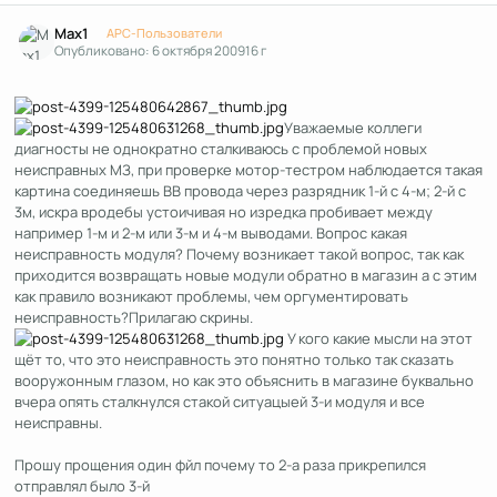
Author stats
Max1
APC-Пользователи
Опубликовано:
6 октября 2009
16 г
Уважаемые коллеги
диагносты не однократно сталкиваюсь с проблемой новых
неисправных МЗ, при проверке мотор-тестром наблюдается такая
картина соединяешь ВВ провода через разрядник 1-й с 4-м; 2-й с
3м, искра вродебы устоичивая но изредка пробивает между
например 1-м и 2-м или 3-м и 4-м выводами. Вопрос какая
неисправность модуля? Почему возникает такой вопрос, так как
приходится возвращать новые модули обратно в магазин а с этим
как правило возникают проблемы, чем оргументировать
неисправность?Прилагаю скрины.
У кого какие мысли на этот
щёт то, что это неисправность это понятно только так сказать
вооружонным глазом, но как это объяснить в магазине буквально
вчера опять сталкнулся стакой ситуацыей 3-и модуля и все
неисправны.
Прошу прощения один фйл почему то 2-а раза прикрепился
отправлял было 3-й