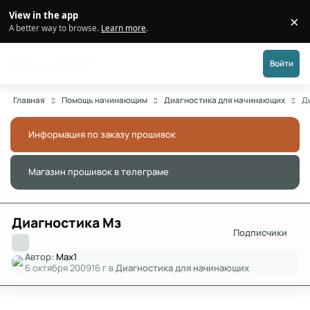
Перейти к публикации
View in the app
×
Di
A better way to browse.
Learn more
.
Форум АДАКТ
Войти
Главная
Помощь начинающим
Диагностика для начинающих
Д
Информация по заказу прошивок
Скры
Магазин прошивок в телеграме
Скры
Диагностика Мз
Подписчики
Автор:
Max1
6 октября 2009
16 г
в
Диагностика для начинающих