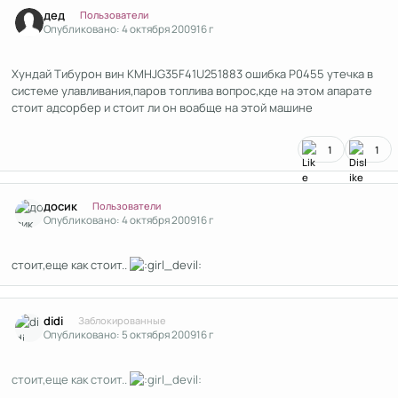
Author stats
дед
Пользователи
Опубликовано:
4 октября 2009
16 г
Хундай Тибурон вин KMHJG35F41U251883 ошибка P0455 утечка в
системе улавливания,паров топлива вопрос,кде на этом апарате
стоит адсорбер и стоит ли он воабще на этой машине
1
1
Author stats
досик
Пользователи
Опубликовано:
4 октября 2009
16 г
стоит,еще как стоит..
Author stats
didi
Заблокированные
Опубликовано:
5 октября 2009
16 г
стоит,еще как стоит..