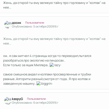
Жень, да открой ты ему великую тайну про горловину и "колпак" на
нее...
Author stats
досик
Пользователи
Опубликовано:
5 октября 2009
16 г
Жень, да открой ты ему великую тайну про горловину и "колпак" на
нее...
хм.. я сам митчел 4 страницы когда то переводил,пытался
разобраться,про экологию на пиндосах..
Если только за ящик Миллера..
самое смешное,видел и колпаки просверленные и трубки
рваные..Алгоритм разный,смотря от года.. Я про колпак и
заведенную машину..
Author stats
kaspyG
Пользователи
Опубликовано:
6 октября 2009
16 г