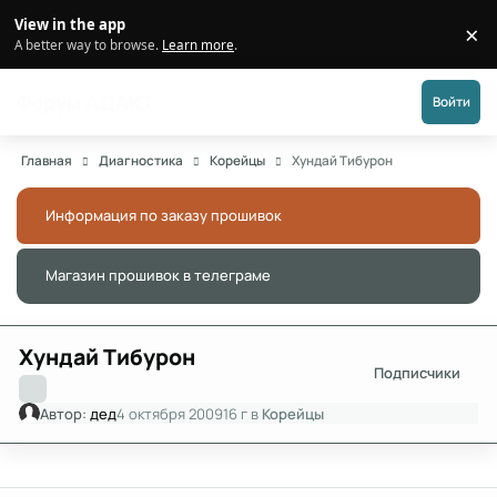
Перейти к публикации
View in the app
×
Di
A better way to browse.
Learn more
.
Форум АДАКТ
Войти
Главная
Диагностика
Корейцы
Хундай Тибурон
Информация по заказу прошивок
Скры
Магазин прошивок в телеграме
Скры
Хундай Тибурон
Подписчики
Автор:
дед
4 октября 2009
16 г
в
Корейцы