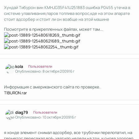
Хундай Тибурон вин KMHJG35F41U251883 ошибка P0455 утечка в
системе улавливания,паров топлива вопрос,кде на этом апарате
стоит адсорбер и стоит ли он воабще на этой машине
Посмотрите в прикрепленных файлах, может там...
Author stats
kola
Пользователи
Опубликовано:
8 октября 2009
16 г
Информация с американского сайта по проверке.
TIBURON.rar
Author stats
diag79
Пользователи
Опубликовано:
10 октября 2009
16 г
я хонде элемент снимал адсорбер, все трубочки перелопатил, на
герметос пересажал всё- хватило недели на три, и снова здорово