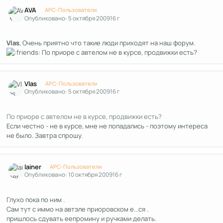
Author stats
AVA
APC-Пользователи
Опубликовано:
5 октября 2009
16 г
Vlas
, Очень приятно что такие люди приходят на наш форум.
По приоре с автелом не в курсе, продвижки есть?
Author stats
Vlas
APC-Пользователи
Опубликовано:
5 октября 2009
16 г
По приоре с автелом не в курсе, продвижки есть?
Если честно - не в курсе, мне не попадались - поэтому интереса
не было. Завтра спрошу.
Author stats
lainer
APC-Пользователи
Опубликовано:
10 октября 2009
16 г
Глухо пока по ним .
Сам тут с иммо на автэле приоровском е...ся .
пришлось сдувать еепромину и ручками делать.