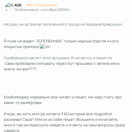
AVA
APC-Пользователи
Опубликовано:
4 октября 2009
16 г
Не разу не встречал золоченного проца на переднеприводных.
Я тоже не видел "ЗОЛОЧЕННЫХ", только черный пластик и ноги
покрытые припоем
Ошибаешься насчет этой прошивки. И читается, и пишется.
Сами пробовали считывать через бут прошивку с автела или в
инете читали????
Комбилоадер нормально все читает и пишет, не надо гнать про
какие-то калибровки.
И еще, вы хоть иногда читаете FAQ которые все подробно
разжевал Саша? Или он их себе пишет. Возьмите и почитайте,
много там интересного найдете и ответы на свои вопросы сразу
найдете.