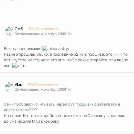
Author stats
GMS
APC-Пользователи
Опубликовано:
4 октября 2009
16 г
Вот вы неверующие
Размер прошивы 896кб, а последние 321кб в прошиве, это FFFF, то
есть пустое место, чего его лить то? В хексе откройте, там видно
все.
Author stats
Vlas
APC-Пользователи
Опубликовано:
4 октября 2009
16 г
Сами пробовали считывать через бут прошивку с автела или в
инете читали????
Не дерзи. Не только пробовал, но и помогал Сапелину в доводке
до ума модуля М7.3 к комбику.