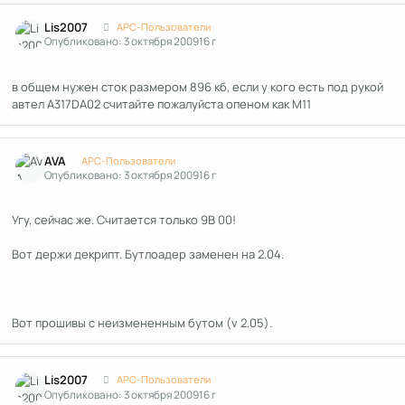
Author stats
Lis2007
APC-Пользователи
Опубликовано:
3 октября 2009
16 г
в общем нужен сток размером 896 кб, если у кого есть под рукой
автел A317DA02 считайте пожалуйста опеном как М11
Author stats
AVA
APC-Пользователи
Опубликовано:
3 октября 2009
16 г
Угу, сейчас же. Считается только 9B 00!
Вот держи декрипт. Бутлоадер заменен на 2.04.
Вот прошивы с неизмененным бутом (v 2.05).
Author stats
Lis2007
APC-Пользователи
Опубликовано:
3 октября 2009
16 г