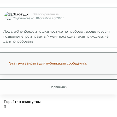
Author stats
SErgey_k
Заблокированные
Опубликовано:
10 октября 2009
16 г
Леша, а Опенбоксом по диагностике не пробовал, вроде говорят
позволяет епром править. У меня пока одна такая приходила, не
дали попробовать
Эта тема закрыта для публикации сообщений.
Подписчики
Перейти к списку тем