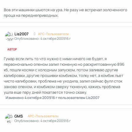
Вов эти машинки шьются на ура. Не разу не встречал золоченного
проца на переднеприводных.
Author stats
Lis2007
APC-Пользователи
Опубликовано:
4 октября 2009
16 г
АВТОР
Гумар если лить то что нужно с ними ничего не будет, я
первоночально опеном залил тюненую но раскриптованную 896
кб, пошли косяки с холодным запуском, потом заливаю другие
калибровки, другие прошивки комбиком, толку нет, а комбик льет
чисто калибровки, проблема не уходила, залил сейчас фулл сток
заново опеном, и комбиком сверху тюненую, кажись проблема
ушла еще пару дней покатается точно скажу.
Изменено
4 октября 2009
16 г
пользователем Lis2007
Author stats
GMS
APC-Пользователи
Опубликовано:
4 октября 2009
16 г