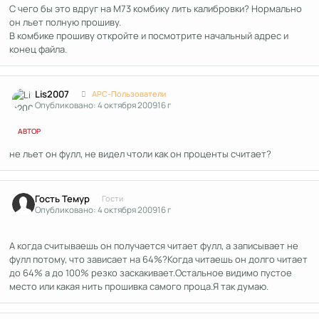
С чего бы это вдруг на М73 комбику лить калибровки? Нормально
он льет полную прошиву.
В комбике прошиву откройте и посмотрите начальный адрес и
конец файла.
Author stats
Lis2007
APC-Пользователи
Опубликовано:
4 октября 2009
16 г
АВТОР
не льет он фулл, не видел чтоли как он проценты считает?
Гость Темур
Гости
Опубликовано:
4 октября 2009
16 г
А когда считываешь он получается читает фулл, а записывает не
фулл потому, что зависает на 64%?Когда читаешь он долго читает
до 64% а до 100% резко заскакивает.Остальное видимо пустое
место или какая нить прошивка самого проца.Я так думаю.
Author stats