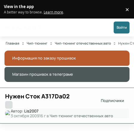
Перейти к публикации
View in the app
×
Di
A better way to browse.
Learn more
.
Форум АДАКТ
Войти
Главная
Чип-тюнинг
Чип-тюнинг отечественных авто
Нужен С
Информация по заказу прошивок
Скры
Магазин прошивок в телеграме
Скры
Нужен Сток A317Da02
Подписчики
Автор:
Lis2007
3 октября 2009
16 г
в
Чип-тюнинг отечественных авто