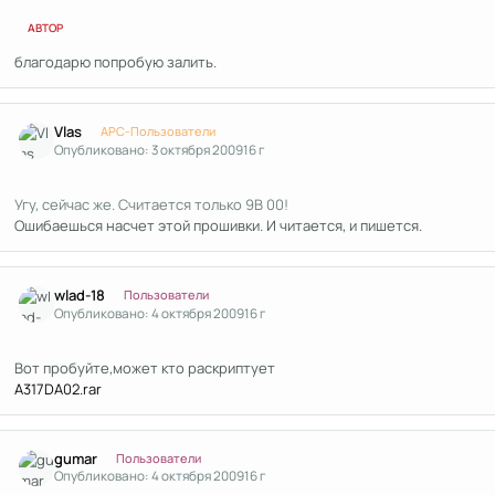
АВТОР
благодарю попробую залить.
Author stats
Vlas
APC-Пользователи
Опубликовано:
3 октября 2009
16 г
Угу, сейчас же. Считается только 9B 00!
Ошибаешься насчет этой прошивки. И читается, и пишется.
Author stats
wlad-18
Пользователи
Опубликовано:
4 октября 2009
16 г
Вот пробуйте,может кто раскриптует
A317DA02.rar
Author stats
gumar
Пользователи
Опубликовано:
4 октября 2009
16 г