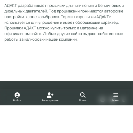
АДАКТ разрабатывает прошивки для чип-тюнинга бензиновых и
дизельных двигателей. Под прошивками понимаются авторские
настройки в зоне калибровок. Термин «прошивки АДАКТ»
используется для упрощения и имеет обобщающий характер.
Прошивки АДАКТ можно купить только в магазине на
официальном сайте. Любые другие сайты выдают собственные
работы за калибровки нашей компании.
Light Mode
Dark Mode
System Preference
v
y
t
Войти
Регистрация
Поиск
Menu
k
o
u
Политика конфиденциальности
Cookies
u
m
forum.adact.ru
Powered by
Invision Community
t
b
u
l