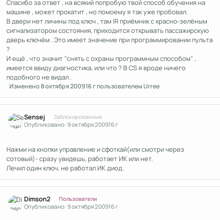
Спасибо за ответ , на всякий попробую твой способ обучения на
машине , может прокатит , но помоему я так уже пробовал.
В двери нет личины под ключ , там IR приёмник с красно-зелёным
сигнализатором состояния, приходится открывать пассажирскую
дверь ключём . Это имеет значение при программировании пульта
?
И ещё , что значит "снять с охраны программным способом" ,
имеется ввиду диагностика, или что ? В CS я вроде ничего
подобного не видал .
Изменено
8 октября 2009
16 г
пользователем Urree
Author stats
Sensej
Заблокированные
Опубликовано:
9 октября 2009
16 г
Нажми на кнопки управление и сфоткай(или смотри через
сотовый)- сразу увидешь, работает ИК или нет.
Лечил один ключ, не работал ИК диод.
Author stats
Dimson2
Пользователи
Опубликовано:
9 октября 2009
16 г