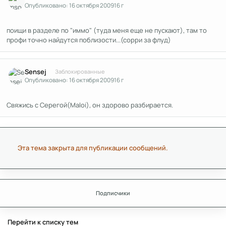
Опубликовано:
16 октября 2009
16 г
поищи в разделе по "иммо" (туда меня еще не пускают), там то
профи точно найдутся поблизости...(сорри за флуд)
Author stats
Sensej
Заблокированные
Опубликовано:
16 октября 2009
16 г
Свяжись с Серегой(Maloi), он здорово разбирается.
Эта тема закрыта для публикации сообщений.
Подписчики
Перейти к списку тем