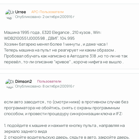
Author stats
Urree
APC-Пользователи
Опубликовано:
2 октября 2009
16 г
Машина 1995 года , E320 Elegance , 210 кузов , Win:
WDB2100551J000598 , ДВИГ. 104.995
Хозяин батарею менял более 1 минуты , и даже часа !
Теперь машина на пульт не реагирует ни каким образом .
Пробовал обучать как написано в Автодате 3.18 ,но то-ли не так
перевёл , то-ли описание "кривое" , короче нифига не вышло .
Author stats
Dimson2
Пользователи
Опубликовано:
8 октября 2009
16 г
если авто заводится , то (смотри ниже) в противном случае без
программатора не обойтись, снять с охраны программным
способом, и провести процедуру синхронизации ключа и IFZ:
1. подойдите к машине и нажмите кнопку пульта , направляя на
зеркало заднего вида
2. откройте водительскую дверь, сядьте в авто, закройте дверь.