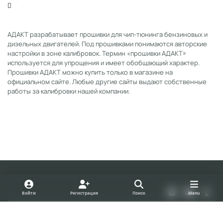
АДАКТ разрабатывает прошивки для чип-тюнинга бензиновых и
дизельных двигателей. Под прошивками понимаются авторские
настройки в зоне калибровок. Термин «прошивки АДАКТ»
используется для упрощения и имеет обобщающий характер.
Прошивки АДАКТ можно купить только в магазине на
официальном сайте. Любые другие сайты выдают собственные
работы за калибровки нашей компании.
Light Mode
Dark Mode
System Preference
v
y
t
Войти
Регистрация
Поиск
Menu
k
o
u
Политика конфиденциальности
Cookies
u
m
forum.adact.ru
Powered by
Invision Community