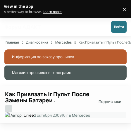
Перейти к публикации
View in the app
×
Di
A better way to browse.
Learn more
.
Форум АДАКТ
Войти
Главная
Диагностика
Mercedes
Как Привязать Ir Пульт После 
Информация по заказу прошивок
Скры
Магазин прошивок в телеграме
Скры
Как Привязать Ir Пульт После
Замены Батареи .
Подписчики
Автор:
Urree
2 октября 2009
16 г
в
Mercedes