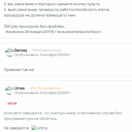
3. вкл зажигание и повторно нажмите кнопку пульта.
4. выкл зажигание, проверьте работоспособность ключа.
процедура не должна превышать1 мин.
300 раз проходило без проблем...
Изменено
29 января 2011
15 г
пользователем bizhkoyri
Author stats
Sensej
Заблокированные
Опубликовано:
8 октября 2009
16 г
Привязал так же.
Author stats
Urree
APC-Пользователи
Опубликовано:
8 октября 2009
16 г
АВТОР
если авто заводится , то (смотри ниже) в противном случае без
программатора не обойтись
Не заводится .