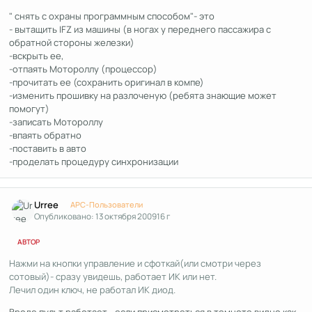
" снять с охраны программным способом"- это
- вытащить IFZ из машины (в ногах у переднего пассажира с
обратной стороны железки)
-вскрыть ее,
-отпаять Мотороллу (процессор)
-прочитать ее (сохранить оригинал в компе)
-изменить прошивку на разлоченую (ребята знающие может
помогут)
-записать Мотороллу
-впаять обратно
-поставить в авто
-проделать процедуру синхронизации
Author stats
Urree
APC-Пользователи
Опубликовано:
13 октября 2009
16 г
АВТОР
Нажми на кнопки управление и сфоткай(или смотри через
сотовый)- сразу увидешь, работает ИК или нет.
Лечил один ключ, не работал ИК диод.