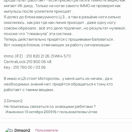
Вроде пульт работает - если присмотреться в темноте видно как
мигает ИК диод . Только на ногах самого IMMO не проверил как
импульсы после усилителя приходят .
Я долез до блока вакуумного Ц.З. , а там в разъёме ноги сильно
окислились , как раз где кан линия приходит , даже одну ногу
совсем обрезало , всё это дело подлечил , но результат нулевой ,
похоже что "глюканула" эта система .
Теперь действительно придётся с прошивками баловаться .
Вот номера блоков, отвечающих за работу сигнализации :
Immo (IFZ) : 210 820 21 26 (5WK4 571)
CentralLock:210 800 06 48
Key : 210 760 00 / 03 06
В иммо и ЦЗ стоят Мотороллы , у меня шить их нечем , да и
необходимых знаний нет, придётся обращаться к тому кто
работает с такими вещами .
2 Dimson2
Не поможешь связаться со знающими ребятами ?
Изменено
13 октября 2009
16 г
пользователем Urree
Author stats
Dimson2
Пользователи