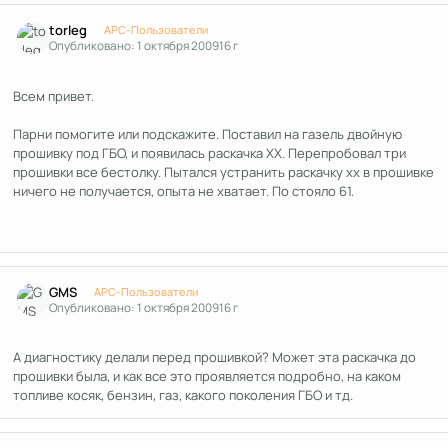
Author stats
torleg
APC-Пользователи
Опубликовано:
1 октября 2009
16 г
Всем привет.
Парни помогите или подскажите. Поставил на газель двойную
прошивку под ГБО, и появилась раскачка ХХ. Перепробовал три
прошивки все бестолку. Пытался устранить раскачку хх в прошивке
ничего не получается, опыта не хватает. По стояло 61.
Author stats
GMS
APC-Пользователи
Опубликовано:
1 октября 2009
16 г
А диагностику делали перед прошивкой? Может эта раскачка до
прошивки была, и как все это проявляется подробно, на каком
топливе косяк, бензин, газ, какого поколения ГБО и тд.
Author stats