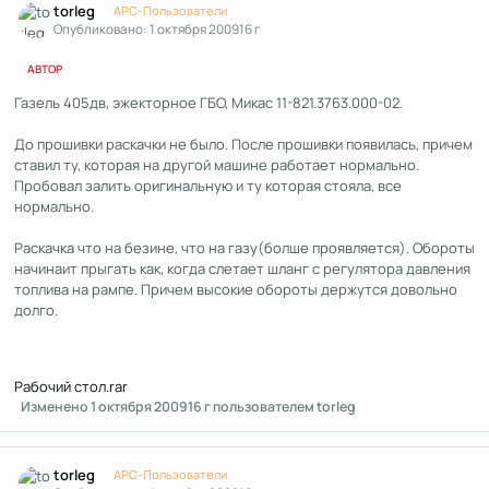
torleg
APC-Пользователи
Опубликовано:
1 октября 2009
16 г
АВТОР
Газель 405дв, эжекторное ГБО, Микас 11-821.3763.000-02.
До прошивки раскачки не было. После прошивки появилась, причем
ставил ту, которая на другой машине работает нормально.
Пробовал залить оригинальную и ту которая стояла, все
нормально.
Раскачка что на безине, что на газу(болше проявляется). Обороты
начинаит прыгать как, когда слетает шланг с регулятора давления
топлива на рампе. Причем высокие обороты держутся довольно
долго.
Рабочий стол.rar
Изменено
1 октября 2009
16 г
пользователем torleg
Author stats
torleg
APC-Пользователи