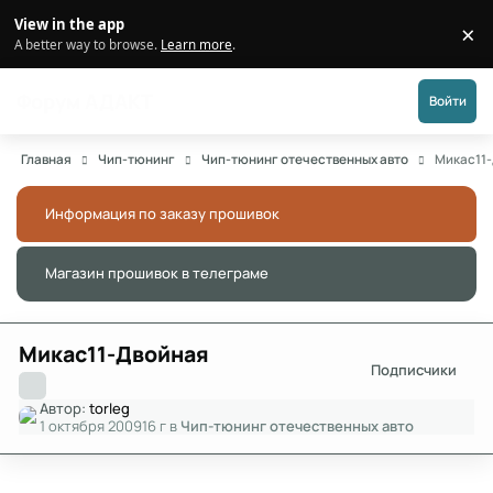
Перейти к публикации
View in the app
×
Di
A better way to browse.
Learn more
.
Форум АДАКТ
Войти
Главная
Чип-тюнинг
Чип-тюнинг отечественных авто
Микас11
Информация по заказу прошивок
Скры
Магазин прошивок в телеграме
Скры
Микас11-Двойная
Подписчики
Автор:
torleg
1 октября 2009
16 г
в
Чип-тюнинг отечественных авто