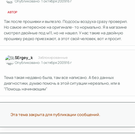
Опубликовано:
1 октября 2009
16 г
АВТОР
Так после прошивки и вылезло. Подсосы воздуха сразу проверил.
Но самое интересное на оригинале- то нормально. Я в магазине
смотрел двойные под м11, но не нашел. У нас такие на двойную
прошивку редко приезжают, а этот свой человек, вот и просит.
Author stats
SErgey_k
Заблокированные
Опубликовано:
1 октября 2009
16 г
Тема такая недавно была, там все написано. А без данных
диагностики, думаю помочь в этой ситуации нереально, или в
"Помощь начинающим"
Эта тема закрыта для публикации сообщений.