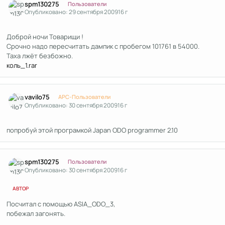
spm130275
Пользователи
Опубликовано:
29 сентября 2009
16 г
Доброй ночи Товарищи !
Срочно надо пересчитать дампик с пробегом 101761 в 54000.
Таха лжёт безбожно.
коль_1.rar
Author stats
vavilo75
APC-Пользователи
Опубликовано:
30 сентября 2009
16 г
попробуй этой програмкой Japan ODO programmer 2.10
Author stats
spm130275
Пользователи
Опубликовано:
30 сентября 2009
16 г
АВТОР
Посчитал с помощью ASIA_ODO_3,
побежал загонять.