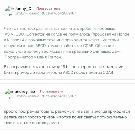
Author stats
Jonny_D
Пользователи
Опубликовано:
30 сентября 2009
16 г
Что то я сколько раз пытался посчитать пробег с помощью
ASIA_ODO_Corrector не когда не получалось (пробовал на Honde
и Nissan) А с помощью таха мне приходится менять местами
допустим в тахе ABCD а нужно забить как CDAB Объясните
пожалуйста почему так. Может я не правильно считываю дамп.
Программатор у меня Тритон.
В программе есть кнопа swap 16 bit она переставляет местами
биты. пример до нажатия было ABCD после нажатия CDAB
Author stats
andrey_ab
Пользователи
Опубликовано:
30 сентября 2009
16 г
просто программаторы по разному считыват и иногда приходится
делась свап,просто тритон и тотже поник свапует относительно
тахи и того же оранжа дампы