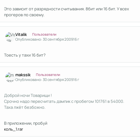
Это зависит от разрядности считывания. 8бит или 16 бит. У всех
прогеров по своему.
Author stats
Vitalik
Пользователи
Опубликовано:
30 сентября 2009
16 г
Тоесть у тахи 16 бит?
Author stats
makssik
Пользователи
Опубликовано:
30 сентября 2009
16 г
Доброй ночи Товарищи !
Срочно надо пересчитать дампик с пробегом 101761 в 54000.
Таха лжёт безбожно.
В приложении, пробуй
коль_1.rar