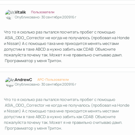
Author stats
Vitalik
Пользователи
Опубликовано:
30 сентября 2009
16 г
Что то я сколько раз пытался посчитать пробег с помощью
ASIA_ODO_Corrector не когда не получалось (пробовал на Honde
и Nissan) А с помощью таха мне приходится менять местами
допустим в тахе ABCD а нужно забить как CDAB Объясните
пожалуйста почему так. Может я не правильно считываю дамп.
Программатор у меня Тритон.
Author stats
AndrewC
APC-Пользователи
Опубликовано:
30 сентября 2009
16 г
Что то я сколько раз пытался посчитать пробег с помощью
ASIA_ODO_Corrector не когда не получалось (пробовал на Honde
и Nissan) А с помощью таха мне приходится менять местами
допустим в тахе ABCD а нужно забить как CDAB Объясните
пожалуйста почему так. Может я не правильно считываю дамп.
Программатор у меня Тритон.