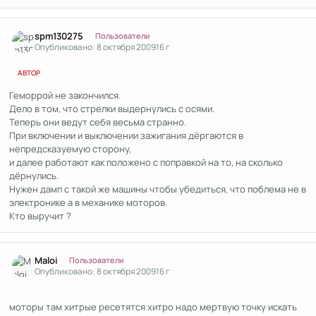
Author stats
spm130275
Пользователи
Опубликовано:
8 октября 2009
16 г
АВТОР
Геморрой не закончился.
Дело в том, что стрелки выдернулись с осями.
Теперь они ведут себя весьма странно.
При включении и выключении зажигания дёргаются в
непредсказуемую сторону,
и далее работают как положено с поправкой на то, на сколько
дёрнулись.
Нужен дамп с такой же машины чтобы убедиться, что поблема не в
электронике а в механике моторов.
Кто выручит ?
Author stats
Maloi
Пользователи
Опубликовано:
8 октября 2009
16 г
моторы там хитрые ресетятся хитро надо мертвую точку искать