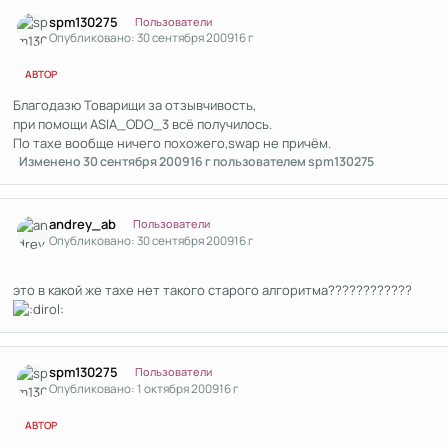
Author stats
spm130275
Пользователи
Опубликовано:
30 сентября 2009
16 г
АВТОР
Благодазю Товарищи за отзывчивость,
при помощи ASIA_ODO_3 всё получилось.
По тахе вообще ничего похожего,swap не причём.
Изменено
30 сентября 2009
16 г
пользователем spm130275
Author stats
andrey_ab
Пользователи
Опубликовано:
30 сентября 2009
16 г
это в какой же тахе нет такого старого алгоритма????????????
Author stats
spm130275
Пользователи
Опубликовано:
1 октября 2009
16 г
АВТОР