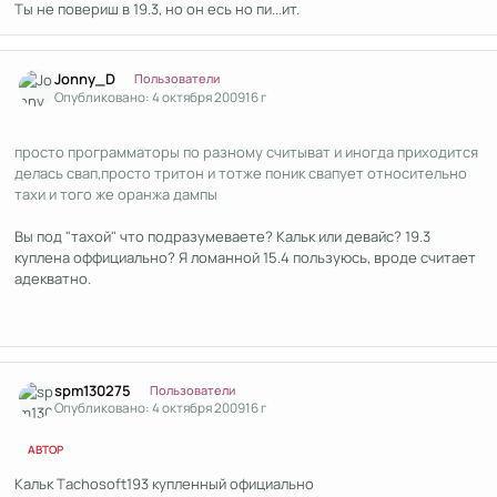
Ты не повериш в 19.3, но он есь но пи...ит.
Author stats
Jonny_D
Пользователи
Опубликовано:
4 октября 2009
16 г
просто программаторы по разному считыват и иногда приходится
делась свап,просто тритон и тотже поник свапует относительно
тахи и того же оранжа дампы
Вы под "тахой" что подразумеваете? Кальк или девайс? 19.3
куплена оффициально? Я ломанной 15.4 пользуюсь, вроде считает
адекватно.
Author stats
spm130275
Пользователи
Опубликовано:
4 октября 2009
16 г
АВТОР
Кальк Тachosoft193 купленный официально