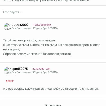
Что то подобное вчера пробовал. Пошёл дальше воевать.
1 год спустя...
Author stats
putnik2002
Пользователи
Опубликовано:
22 декабря 2010
15 г
Такой же гемор на хондах и маздах
Я изготовил съемник(похож на съемник для снятия шаровых опор
на жигулях)
Образец взял у москвичей (автоэлектроника)
Author stats
spm130275
Пользователи
Опубликовано:
22 декабря 2010
15 г
АВТОР
А в ось сверху как упираться, колпачёк со стрелки не снимается.
Подписчики