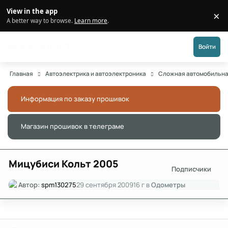
Перейти к публикации
View in the app
×
Di
A better way to browse.
Learn more
.
Форум АДАКТ
Войти
Главная
Автоэлектрика и автоэлектроника
Сложная автомобильна
Информация по заказу прошивок
Скры
Магазин прошивок в телеграме
Скры
Мицубиси Кольт 2005
Подписчики
Автор:
spm130275
29 сентября 2009
16 г
в
Одометры
Author stats