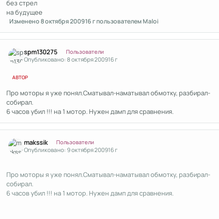
без стрел
на будущее
Изменено
8 октября 2009
16 г
пользователем Maloi
Author stats
spm130275
Пользователи
Опубликовано:
8 октября 2009
16 г
АВТОР
Про моторы я уже понял.Сматывал-наматывал обмотку, разбирал-
собирал.
6 часов убил !!! на 1 мотор. Нужен дамп для сравнения.
Author stats
makssik
Пользователи
Опубликовано:
9 октября 2009
16 г
Про моторы я уже понял.Сматывал-наматывал обмотку, разбирал-
собирал.
6 часов убил !!! на 1 мотор. Нужен дамп для сравнения.