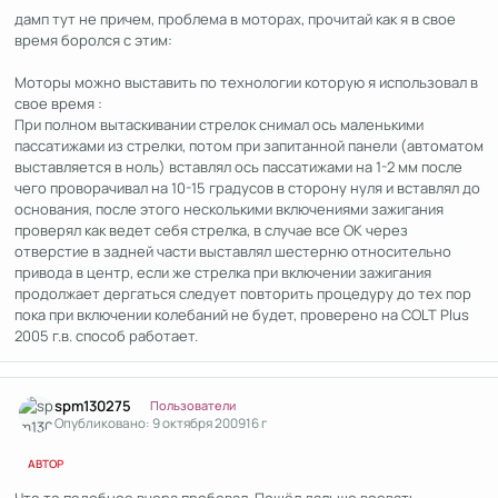
дамп тут не причем, проблема в моторах, прочитай как я в свое
время боролся с этим:
Моторы можно выставить по технологии которую я использовал в
свое время :
При полном вытаскивании стрелок снимал ось маленькими
пассатижами из стрелки, потом при запитанной панели (автоматом
выставляется в ноль) вставлял ось пассатижами на 1-2 мм после
чего проворачивал на 10-15 градусов в сторону нуля и вставлял до
основания, после этого несколькими включениями зажигания
проверял как ведет себя стрелка, в случае все ОК через
отверстие в задней части выставлял шестерню относительно
привода в центр, если же стрелка при включении зажигания
продолжает дергаться следует повторить процедуру до тех пор
пока при включении колебаний не будет, проверено на COLT Plus
2005 г.в. способ работает.
Author stats
spm130275
Пользователи
Опубликовано:
9 октября 2009
16 г
АВТОР