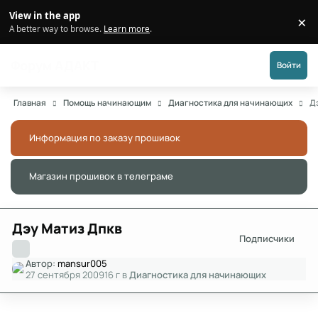
Перейти к публикации
View in the app
×
Di
A better way to browse.
Learn more
.
Форум АДАКТ
Войти
Главная
Помощь начинающим
Диагностика для начинающих
Д
Информация по заказу прошивок
Скры
Магазин прошивок в телеграме
Скры
Дэу Матиз Дпкв
Подписчики
Автор:
mansur005
27 сентября 2009
16 г
в
Диагностика для начинающих