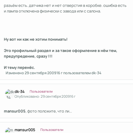
разьём есть. датчика нет и нет отверстия в коробке. ошибка есть
и лампа отключена физически с завода или с салона.
Ну вот ни как не хотим понимать!
Это профильный раздел и за такое оформление в нём тем,
предупредение, сразу !!!
И тему перенёс.
Изменено
29 сентября 2009
16 г
пользователем dk-34
Author stats
dk-34
Пользователи
Опубликовано:
29 сентября 2009
16 г
mansur005
, фото положите, что ли...
Author stats
mansur005
Пользователи