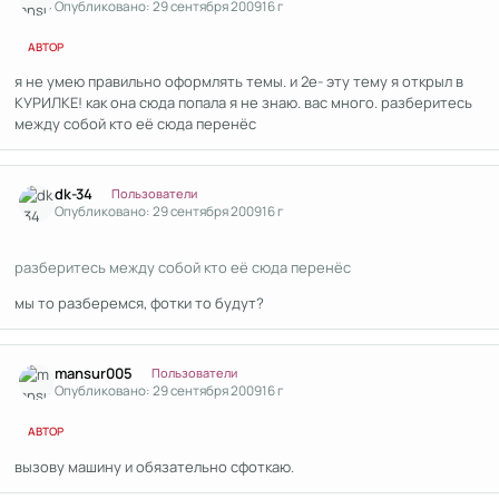
Опубликовано:
29 сентября 2009
16 г
АВТОР
я не умею правильно оформлять темы. и 2е- эту тему я открыл в
КУРИЛКЕ! как она сюда попала я не знаю. вас много. разберитесь
между собой кто её сюда перенёс
Author stats
dk-34
Пользователи
Опубликовано:
29 сентября 2009
16 г
разберитесь между собой кто её сюда перенёс
мы то разберемся, фотки то будут?
Author stats
mansur005
Пользователи
Опубликовано:
29 сентября 2009
16 г
АВТОР
вызову машину и обязательно сфоткаю.