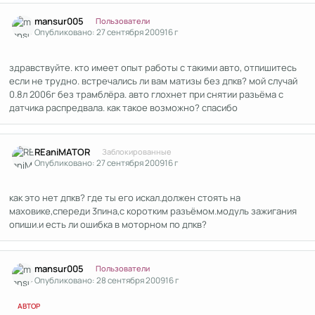
Author stats
mansur005
Пользователи
Опубликовано:
27 сентября 2009
16 г
здравствуйте. кто имеет опыт работы с такими авто, отпишитесь
если не трудно. встречались ли вам матизы без дпкв? мой случай
0.8л 2006г без трамблёра. авто глохнет при снятии разьёма с
датчика распредвала. как такое возможно? спасибо
Author stats
REaniMATOR
Заблокированные
Опубликовано:
27 сентября 2009
16 г
как это нет дпкв? где ты его искал.должен стоять на
маховике,спереди 3пина,с коротким разъёмом.модуль зажигания
опиши.и есть ли ошибка в моторном по дпкв?
Author stats
mansur005
Пользователи
Опубликовано:
28 сентября 2009
16 г
АВТОР