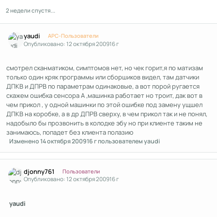
2 недели спустя...
Author stats
yaudi
APC-Пользователи
Опубликовано:
12 октября 2009
16 г
смотрел сканматиком, симптомов нет, но чек горит,я по матизам
только один кряк программы или сборшиков видел, там датчики
ДПКВ и ДПРВ по параметрам одинаковые, а вот порой ругается
скажем ошибка сенсора А ,машинка работает но троит, дак вот в
чем прикол , у одной машинки по этой ошибке под замену ущшел
ДПКВ на коробке, а в др ДПРВ сверху, в чем прикол так и не понял,
надобыло бы прозвонить в колодке эбу но при клиенте таким не
занимаюсь, попадет без клиента полазию
Изменено
14 октября 2009
16 г
пользователем yaudi
Author stats
djonny761
Пользователи
Опубликовано:
12 октября 2009
16 г
yaudi