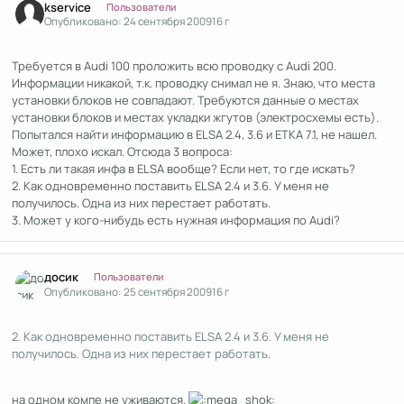
kservice
Пользователи
Опубликовано:
24 сентября 2009
16 г
Требуется в Audi 100 проложить всю проводку с Audi 200.
Информации никакой, т.к. проводку снимал не я. Знаю, что места
установки блоков не совпадают. Требуются данные о местах
установки блоков и местах укладки жгутов (электросхемы есть).
Попытался найти информацию в ELSA 2.4, 3.6 и ETKA 7.1, не нашел.
Может, плохо искал. Отсюда 3 вопроса:
1. Есть ли такая инфа в ELSA вообще? Если нет, то где искать?
2. Как одновременно поставить ELSA 2.4 и 3.6. У меня не
получилось. Одна из них перестает работать.
3. Может у кого-нибудь есть нужная информация по Audi?
Author stats
досик
Пользователи
Опубликовано:
25 сентября 2009
16 г
2. Как одновременно поставить ELSA 2.4 и 3.6. У меня не
получилось. Одна из них перестает работать.
на одном компе не уживаются.