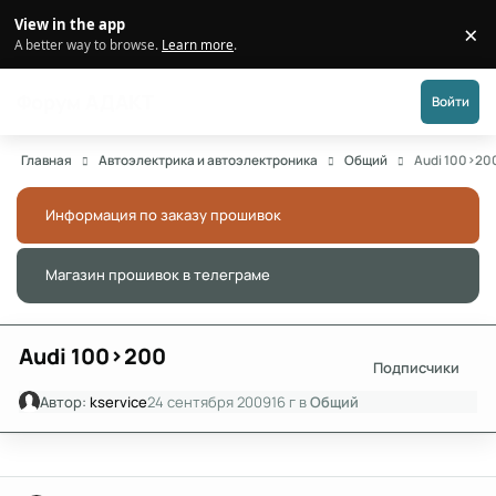
Перейти к публикации
View in the app
×
Di
A better way to browse.
Learn more
.
Форум АДАКТ
Войти
Главная
Автоэлектрика и автоэлектроника
Общий
Audi 100>20
Информация по заказу прошивок
Скры
Магазин прошивок в телеграме
Скры
Audi 100>200
Подписчики
Автор:
kservice
24 сентября 2009
16 г
в
Общий
Author stats