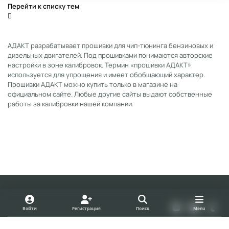
Перейти к списку тем
АДАКТ разрабатывает прошивки для чип-тюнинга бензиновых и
дизельных двигателей. Под прошивками понимаются авторские
настройки в зоне калибровок. Термин «прошивки АДАКТ»
используется для упрощения и имеет обобщающий характер.
Прошивки АДАКТ можно купить только в магазине на
официальном сайте. Любые другие сайты выдают собственные
работы за калибровки нашей компании.
Light Mode
Dark Mode
System Preference
v
y
t
Войти
Регистрация
Поиск
Menu
k
o
u
Политика конфиденциальности
Cookies
u
m