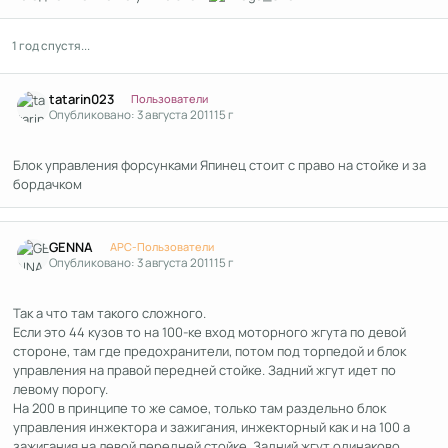
1 год спустя...
Author stats
tatarin023
Пользователи
Опубликовано:
3 августа 2011
15 г
Блок управления форсунками Япинец стоит с право на стойке и за
бордачком
Author stats
GENNA
APC-Пользователи
Опубликовано:
3 августа 2011
15 г
Так а что там такого сложного.
Если это 44 кузов то на 100-ке вход моторного жгута по девой
стороне, там где предохранители, потом под торпедой и блок
управления на правой передней стойке. Задний жгут идет по
левому порогу.
На 200 в принципе то же самое, только там раздельно блок
управления инжектора и зажигания, инжекторный как и на 100 а
зажигания на левой передней стойке. Задний жгут одинаково.