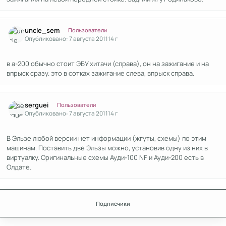
Author stats
uncle_sem
Пользователи
Опубликовано:
7 августа 2011
14 г
в а-200 обычно стоит ЭБУ хитачи (справа), он на зажигание и на
впрыск сразу. это в сотках зажигание слева, впрыск справа.
Author stats
serguei
Пользователи
Опубликовано:
7 августа 2011
14 г
В Эльзе любой версии нет информации (жгуты, схемы) по этим
машинам. Поставить две Эльзы можно, установив одну из них в
виртуалку. Оригинальные схемы Ауди-100 NF и Ауди-200 есть в
Олдате.
Подписчики