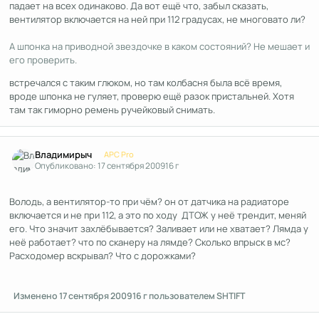
падает на всех одинаково. Да вот ещё что, забыл сказать,
вентилятор включается на ней при 112 градусах, не многовато ли?
А шпонка на приводной звездочке в каком состояний? Не мешает и
его проверить.
встречался с таким глюком, но там колбасня была всё время,
вроде шпонка не гуляет, проверю ещё разок пристальней. Хотя
там так гиморно ремень ручейковый снимать.
Author stats
Владимирыч
APC Pro
Опубликовано:
17 сентября 2009
16 г
Володь, а вентилятор-то при чём? он от датчика на радиаторе
включается и не при 112, а это по ходу ДТОЖ у неё трендит, меняй
его. Что значит захлёбывается? Заливает или не хватает? Лямда у
неё работает? что по сканеру на лямде? Сколько впрыск в мс?
Расходомер вскрывал? Что с дорожками?
Изменено
17 сентября 2009
16 г
пользователем SHTIFT