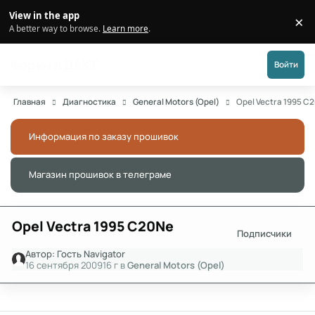
Перейти к публикации
View in the app
×
Di
A better way to browse.
Learn more
.
Форум АДАКТ
Войти
Главная
Диагностика
General Motors (Opel)
Opel Vectra 1995 C
Информация по заказу прошивок
Скры
Магазин прошивок в телеграме
Скры
Opel Vectra 1995 C20Ne
Подписчики
Автор:
Гость Navigator
16 сентября 2009
16 г
в
General Motors (Opel)