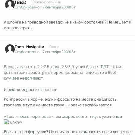
talap3
Заблокированные
Опубликовано:
17 сентября 2009
16 г
А шпонка на приводной звездочке в каком состояний? Не мешает и
его проверить.
Гость Navigator
Гости
Опубликовано:
17 сентября 2009
16 г
Володь, мало это 2.2-2.5, надо 2.5-3.0, у них бывает РДТ глючит,
хоть и твои параметры в норме, форсы на таких авто в 90%
случаев недоливают.
И ещё, компрессию проверь.
Компрессия в норме, если и форсы то на месте она бы хоть
газовала, а тут и на месте газуешь резко захлёбывается.
+1 если после перегрева - там скорее всего тянуть уже нечем
Вась, ты про форсунки? Не снимал, но открываются все и давление