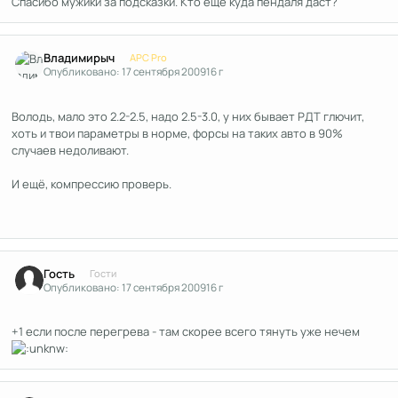
Спасибо мужики за подсказки. Кто ещё куда пендаля даст?
Author stats
Владимирыч
APC Pro
Опубликовано:
17 сентября 2009
16 г
Володь, мало это 2.2-2.5, надо 2.5-3.0, у них бывает РДТ глючит,
хоть и твои параметры в норме, форсы на таких авто в 90%
случаев недоливают.
И ещё, компрессию проверь.
Гость
Гости
Опубликовано:
17 сентября 2009
16 г
+1 если после перегрева - там скорее всего тянуть уже нечем
Author stats