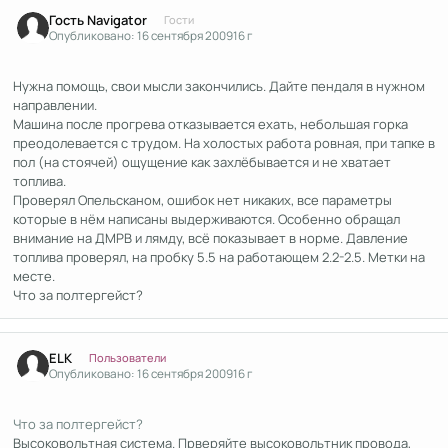
Гость Navigator
Гости
Опубликовано:
16 сентября 2009
16 г
Нужна помощь, свои мысли закончились. Дайте пендаля в нужном
направлении.
Машина после прогрева отказывается ехать, небольшая горка
преодолевается с трудом. На холостых работа ровная, при тапке в
пол (на стоячей) ощущение как захлёбывается и не хватает
топлива.
Проверял Опельсканом, ошибок нет никаких, все параметры
которые в нём написаны выдерживаются. Особенно обращал
внимание на ДМРВ и лямду, всё показывает в норме. Давление
топлива проверял, на пробку 5.5 на работающем 2.2-2.5. Метки на
месте.
Что за полтергейст?
Author stats
ELK
Пользователи
Опубликовано:
16 сентября 2009
16 г
Что за полтергейст?
Высоковольтная система. Прверяйте высоковольтник провода,