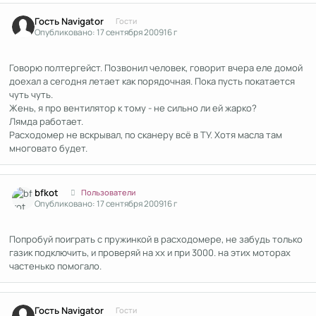
Гость Navigator
Гости
Опубликовано:
17 сентября 2009
16 г
Говорю полтергейст. Позвонил человек, говорит вчера еле домой
доехал а сегодня летает как порядочная. Пока пусть покатается
чуть чуть.
Жень, я про вентилятор к тому - не сильно ли ей жарко?
Лямда работает.
Расходомер не вскрывал, по сканеру всё в ТУ. Хотя масла там
многовато будет.
Author stats
bfkot
Пользователи
Опубликовано:
17 сентября 2009
16 г
Попробуй поиграть с пружинкой в расходомере, не забудь только
газик подключить, и проверяй на хх и при 3000. на этих моторах
частенько помогало.
Гость Navigator
Гости