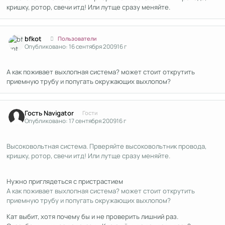
кришку, ротор, свечи итд! Или лутще сразу меняйте.
Author stats
bfkot
Пользователи
Опубликовано:
16 сентября 2009
16 г
А как поживает выхлопная система? может стоит открутить
приемную трубу и попугать окружающих выхлопом?
Гость Navigator
Гости
Опубликовано:
17 сентября 2009
16 г
Высоковольтная система. Прверяйте высоковольтник провода,
кришку, ротор, свечи итд! Или лутще сразу меняйте.
Нужно приглядеться с пристрастием
А как поживает выхлопная система? может стоит открутить
приемную трубу и попугать окружающих выхлопом?
Кат выбит, хотя почему бы и не проверить лишний раз.