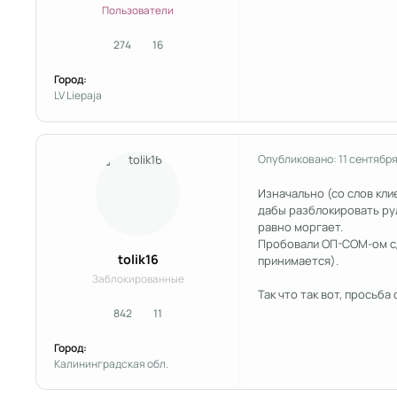
Пользователи
274
16
сообщения
Репутация
Город:
LV Liepaja
Опубликовано:
11 сентябр
Изначально (со слов кли
дабы разблокировать рул
равно моргает.
Пробовали ОП-СОМ-ом сде
tolik16
принимается).
Заблокированные
Так что так вот, просьба
842
11
сообщения
Репутация
Город:
Калининградская обл.