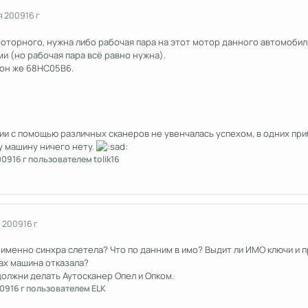
я 2009
16 г
оторного, нужна либо рабочая пара на этот мотор данного автомобиля,
и (но рабочая пара всё равно нужна).
он же 68HC05B6.
 с помощью различных сканеров не увенчалась успехом, в одних приб
у машину ничего нету.
009
16 г
пользователем tolik16
я 2009
16 г
 именно синхра слетела? Что по данним в имо? Выдит ли ИМО ключи и п
ах машина отказала?
олжни делать Аутосканер Опел и Опком.
009
16 г
пользователем ELK