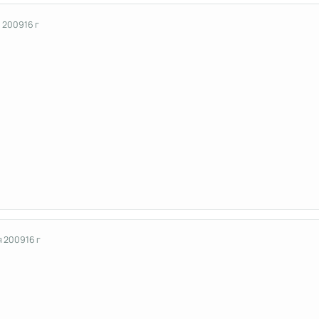
я 2009
16 г
я 2009
16 г