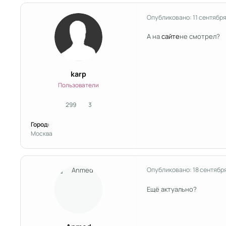
Опубликовано:
11 сентябр
А на
сайте
не смотрел?
karp
Пользователи
299
3
сообщения
Репутация
Город:
Москва
Опубликовано:
18 сентябр
Ещё актуально?