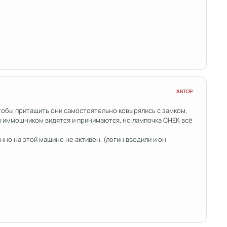
АВТОР
чтобы притащить они самостоятельно ковырялись с замком,
сы иммошником видятся и принимаются, но лампочка CHEK всё
но на этой машине не активен, (логин вводили и он