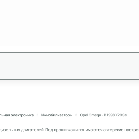
льная электроника
Иммобилизаторы
Opel Omega - B 1998 X20Se
дизельных двигателей. Под прошивками понимаются авторские настрой