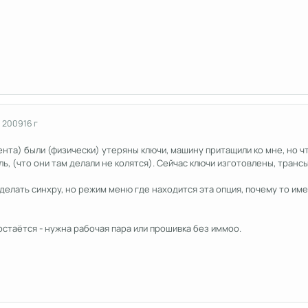
я 2009
16 г
ента) были (физически) утеряны ключи, машину притащили ко мне, но 
ь, (что они там делали не колятся). Сейчас ключи изготовлены, тран
лать синхру, но режим меню где находится эта опция, почему то имен
 остаётся - нужна рабочая пара или прошивка без иммоо.