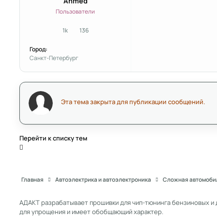
Anmed
Пользователи
1k
136
сообщения
Репутация
Город:
Санкт-Петербург
Эта тема закрыта для публикации сообщений.
Перейти к списку тем
Главная
Автоэлектрика и автоэлектроника
Сложная автомоби
АДАКТ разрабатывает прошивки для чип-тюнинга бензиновых и 
для упрощения и имеет обобщающий характер.