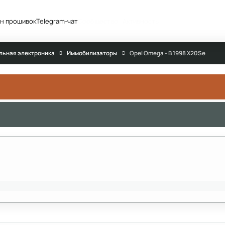
н прошивок
Telegram-чат
Сообщество
Активность
льная электроника
Иммобилизаторы
Opel Omega - B 1998 X20Se