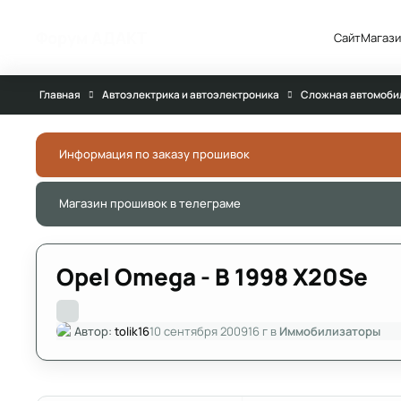
Перейти к публикации
Форум АДАКТ
Сайт
Магази
Главная
Автоэлектрика и автоэлектроника
Сложная автомоби
Информация по заказу прошивок
Магазин прошивок в телеграме
Opel Omega - B 1998 X20Se
Автор:
tolik16
10 сентября 2009
16 г
в
Иммобилизаторы