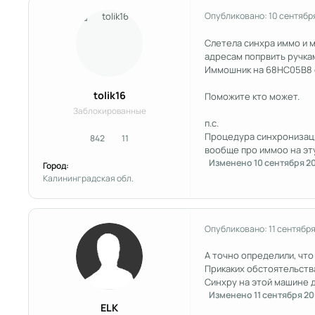
Опубликовано:
10 сентябр
Слетела синхра иммо и м
адресам попрвить ручкам
Иммошник на 68HC05B8 
tolik16
Поможите кто может.
Заблокированные
п.с.
Процедура синхронизации
842
11
сообщения
Репутация
вообще про иммоо на эт
Изменено
10 сентября 2
Город:
Калининградская обл.
Опубликовано:
11 сентябр
А точно определили, что
Прикаких обстоятельств
Синхру на этой машине д
Изменено
11 сентября 2
ELK