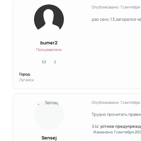
Опубликовано:
7 сентября
дэо сенс 1.3,загорелся 
bumer2
Пользователи
63
2
сообщения
Репутация
Город:
Луганск
Опубликовано:
7 сентября
Трудно прочитать прави
З.Ы.
устное предупрежд
Изменено
7 сентября 20
Sensej