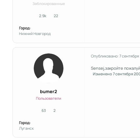
Заблокированные
2.9k
22
сообщения
Репутация
Город:
Нижний Новгород
Опубликовано:
7 сентября
Sensej,закройте пожалуй
Изменено
7 сентября 20
bumer2
Пользователи
63
2
сообщения
Репутация
Город:
Луганск