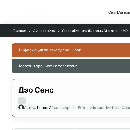
Перейти к публикации
Форум АДАКТ
Сайт
Магази
Главная
Диагностика
General Motors (Daewoo/Chevrolet, UzD
Информация по заказу прошивок
Магазин прошивок в телеграме
Дэо Сенс
Автор:
bumer2
7 сентября 2009
16 г
в
General Motors (Dae