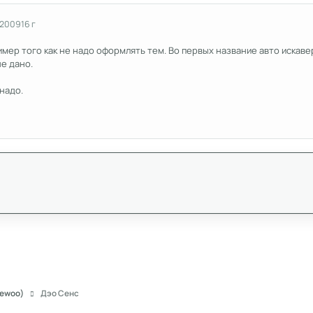
 2009
16 г
имер того как не надо оформлять тем. Во первых название авто искаве
не дано.
надо.
aewoo)
Дэо Сенс