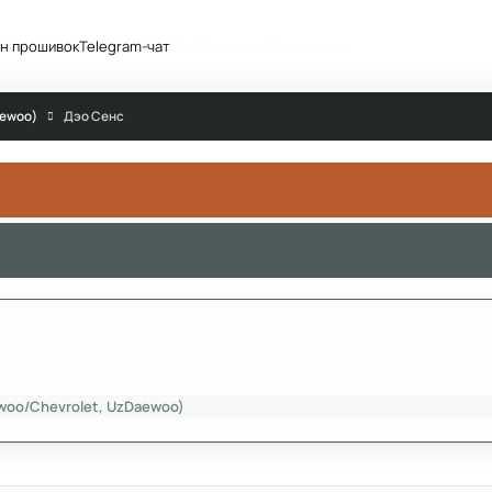
н прошивок
Telegram-чат
Сообщество
Активность
aewoo)
Дэо Сенс
woo/Chevrolet, UzDaewoo)