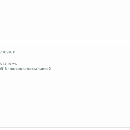
 2009
16 г
ста тему.
09
16 г
пользователем bumer2