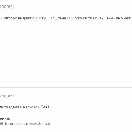
 2009
16 г
чек ,автоАс выдает ошибку 01170,ланч 1170.Что за ошибка? Замечено не
 2009
16 г
ла раздела и написать
ТАК!
ение
.
09
16 г
пользователем Sensej