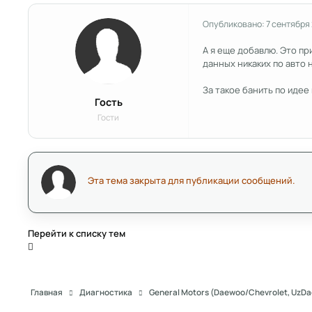
Опубликовано:
7 сентября
А я еще добавлю. Это пр
данных никаких по авто 
За такое банить по идее 
Гость
Гости
Эта тема закрыта для публикации сообщений.
Перейти к списку тем
Главная
Диагностика
General Motors (Daewoo/Chevrolet, UzD