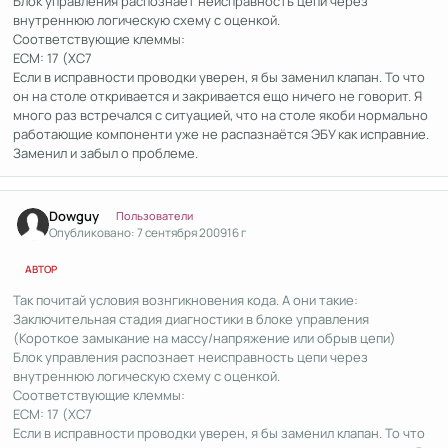
Блок управления распознает неисправность цепи через
внутреннюю логическую схему с оценкой.
Соответствующие клеммы:
ECM: 17 (XC7
Если в исправности проводки уверен, я бы заменил клапан. То что
он на столе откривается и закривается ещо ничего не говорит. Я
много раз встречался с ситуацией, что на столе якоби нормально
работающие компоненти уже не распазнаётся ЭБУ как исправние.
Заменил и забыл о проблеме.
Author stats
Dowguy
Пользователи
Опубликовано:
7 сентября 2009
16 г
АВТОР
Так почитай условия вознгикновения кода. А они такие:
Заключительная стадия диагностики в блоке управления
(Короткое замыкание на массу/напряжение или обрыв цепи)
Блок управления распознает неисправность цепи через
внутреннюю логическую схему с оценкой.
Соответствующие клеммы:
ECM: 17 (XC7
Если в исправности проводки уверен, я бы заменил клапан. То что