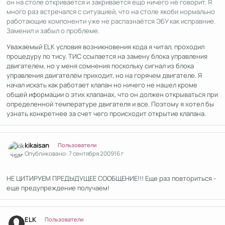
он на столе откривается и закривается ещо ничего не говорит. Я
много раз встречался с ситуацией, что на столе якоби нормально
работающие компоненти уже не распазнаётся ЭБУ как исправние.
Заменил и забыл о проблеме.
Уважаемый ELK условия возникновения кода я читал, проходил
процедуру по тису. ТИС ссылается на замену блока управления
двигателем, но у меня сомнения поскольку сигнал из блока
управления двигателем приходит, но на горячем двигателе. Я
начал искать как работает клапан но ничего не нашел кроме
общей иформации о этих клапанах, что он должен открываться при
определенной температуре двигателя и все. Поэтому я хотел бы
узнать конкретнее за счет чего происходит открытие клапана.
Author stats
kikaisan
Пользователи
Опубликовано:
7 сентября 2009
16 г
НЕ ЦИТИРУЕМ ПРЕДЫДУЩЕЕ СООБЩЕНИЕ!!! Еще раз повториться -
еще предупреждение получаем!
Author stats
ELK
Пользователи