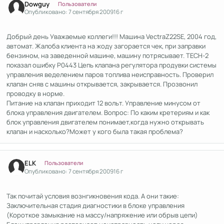
Dowguy
Пользователи
Опубликовано:
7 сентября 2009
16 г
Добрый день Уважаемые коллеги!!! Машина VectraZ22SE, 2004 год,
автомат. Жалоба клиента на жоду загорается чек, при заправки
бензином, на заведенной машине, машину потрясывает. TECH-2
показал ошибку Р0443 Цепь клапана регулятора продувки системы
управления веделением паров топлива неисправность. Проверил
клапан сняв с машины открывается, закрывается. Прозвонил
проводку в норме.
Питание на клапан приходит 12 вольт. Управление минусом от
блока управления двигателем. Вопрос: По каким кретериям и как
блок управления двигателем понимает,когда нужно открывать
клапан и насколько?Может у кого была такая проблема?
Author stats
ELK
Пользователи
Опубликовано:
7 сентября 2009
16 г
Так почитай условия вознгикновения кода. А они такие:
Заключительная стадия диагностики в блоке управления
(Короткое замыкание на массу/напряжение или обрыв цепи)