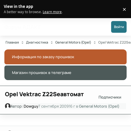
Перейти к публикации
View in the app
×
Di
A better way to browse.
Learn more
.
Форум АДАКТ
Войти
Главная
Диагностика
General Motors (Opel)
Opel Vektrac Z22S
Информация по заказу прошивок
Скры
Магазин прошивок в телеграме
Скры
Opel Vektrac Z22Seавтомат
Подписчики
Автор:
Dowguy
7 сентября 2009
16 г
в
General Motors (Opel)
Author stats