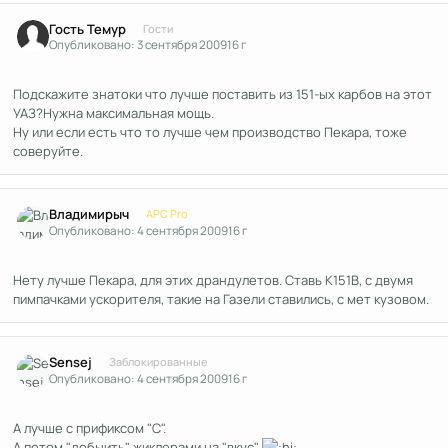
Гость Темур
Гости
Опубликовано:
3 сентября 2009
16 г
Подскажите знатоки что лучше поставить из 151-ых карбов на этот
УАЗ?Нужна максимальная мощь.
Ну или если есть что то лучше чем производство Пекара, тоже
соверуйте.
Author stats
Владимирыч
APC Pro
Опубликовано:
4 сентября 2009
16 г
Нету лучше Пекара, для этих драндулетов. Ставь К151В, с двумя
пимпачками ускорителя, такие на Газели ставились, с мет кузовом.
Author stats
Sensej
Заблокированные
Опубликовано:
4 сентября 2009
16 г
А лучше с прификсом "С".
А потом "добыить" жиклерами на "вкус"