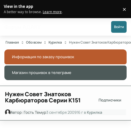
Перейти к публикации
View in the app
×
Di
A better way to browse.
Learn more
.
Форум АДАКТ
Войти
Главная
Обо всем
Курилка
Нужен Совет Знатоков Карбюраторов
Информация по заказу прошивок
Скры
Магазин прошивок в телеграме
Скры
Нужен Совет Знатоков
Карбюраторов Серии К151
Подписчики
Автор:
Гость Темур
3 сентября 2009
16 г
в
Курилка