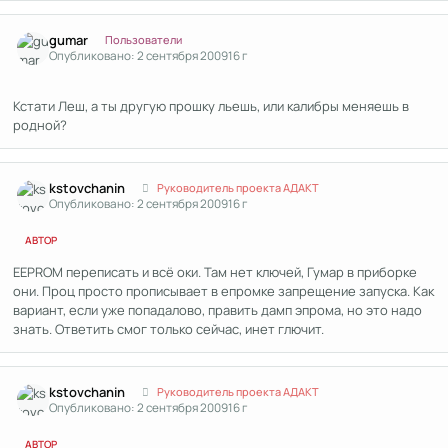
Author stats
gumar
Пользователи
Опубликовано:
2 сентября 2009
16 г
Кстати Леш, а ты другую прошку льешь, или калибры меняешь в
родной?
Author stats
kstоvchanin
Руководитель проекта АДАКТ
Опубликовано:
2 сентября 2009
16 г
АВТОР
EEPROM переписать и всё оки. Там нет ключей, Гумар в приборке
они. Проц просто прописывает в епромке запрещение запуска. Как
вариант, если уже попадалово, править дамп эпрома, но это надо
знать. Ответить смог только сейчас, инет глючит.
Author stats
kstоvchanin
Руководитель проекта АДАКТ
Опубликовано:
2 сентября 2009
16 г
АВТОР