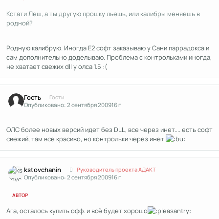
Кстати Леш, а ты другую прошку льешь, или калибры меняешь в
родной?
Родную калибрую. Иногда Е2 софт заказываю у Сани паррадокса и
сам дополнительно доделываю. Проблема с контрольками иногда,
не хватает свежих dll у олса 1.5 :(
Гость
Гости
Опубликовано:
2 сентября 2009
16 г
ОЛС более новых версий идет без DLL, все через инет.... есть софт
свежий, там все красиво, но контрольки через инет
Author stats
kstоvchanin
Руководитель проекта АДАКТ
Опубликовано:
2 сентября 2009
16 г
АВТОР
Ага, осталось купить офф. и всё будет хорошо