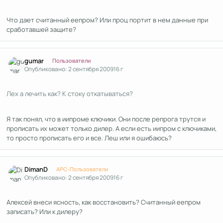
Что дает считанный еепром? Или проц портит в нем данные при
сработавшей защите?
Author stats
gumar
Пользователи
Опубликовано:
2 сентября 2009
16 г
Лех а лечить как? К стоку откатываться?
Я так понял, что в иипроме ключики. Они после репрога трутся и
прописать их может только дилер. А если есть иипром с ключиками,
то просто прописать его и все. Леш или я ошибаюсь?
Author stats
DimanD
APC-Пользователи
Опубликовано:
2 сентября 2009
16 г
Алексей внеси ясность, как восстановить? Считанный еепром
записать? Или к дилеру?