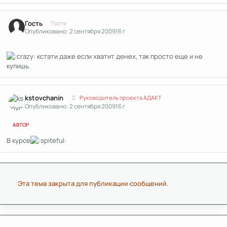
Гость
Гости
Опубликовано:
2 сентября 2009
16 г
кстати даже если хватит денех, так просто еще и не
купишь.
Author stats
kstоvchanin
Руководитель проекта АДАКТ
Опубликовано:
2 сентября 2009
16 г
АВТОР
В курсе
Эта тема закрыта для публикации сообщений.