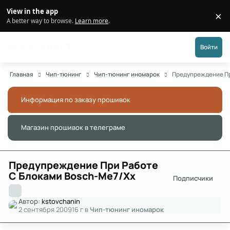
Перейти к публикации
View in the app
×
Di
A better way to browse.
Learn more
.
Форум АДАКТ
Войти
Главная
Чип-тюнинг
Чип-тюнинг иномарок
Предупреждение Пр
Информация по заказу прошивок
Скры
Магазин прошивок в телеграме
Скры
Предупреждение При Работе
С Блоками Bosch-Me7/Xx
Подписчики
Автор:
kstоvchanin
2 сентября 2009
16 г
в
Чип-тюнинг иномарок