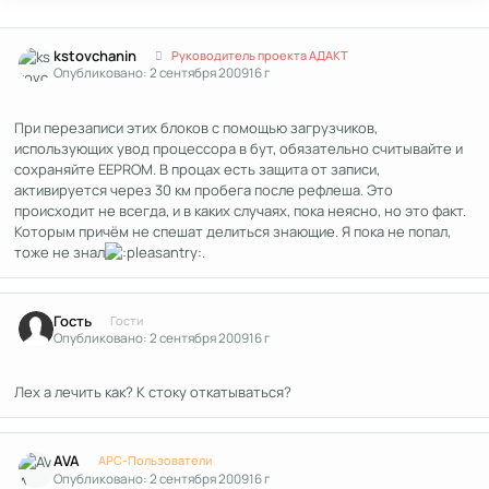
Author stats
kstоvchanin
Руководитель проекта АДАКТ
Опубликовано:
2 сентября 2009
16 г
При перезаписи этих блоков с помощью загрузчиков,
использующих увод процессора в бут, обязательно считывайте и
сохраняйте EEPROM. В процах есть защита от записи,
активируется через 30 км пробега после рефлеша. Это
происходит не всегда, и в каких случаях, пока неясно, но это факт.
Которым причём не спешат делиться знающие. Я пока не попал,
тоже не знал
.
Гость
Гости
Опубликовано:
2 сентября 2009
16 г
Лех а лечить как? К стоку откатываться?
Author stats
AVA
APC-Пользователи
Опубликовано:
2 сентября 2009
16 г