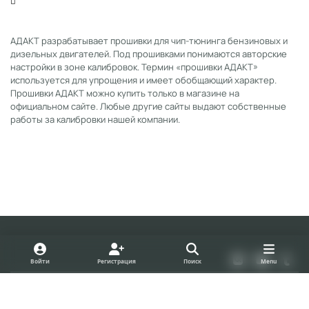
АДАКТ разрабатывает прошивки для чип-тюнинга бензиновых и
дизельных двигателей. Под прошивками понимаются авторские
настройки в зоне калибровок. Термин «прошивки АДАКТ»
используется для упрощения и имеет обобщающий характер.
Прошивки АДАКТ можно купить только в магазине на
официальном сайте. Любые другие сайты выдают собственные
работы за калибровки нашей компании.
Light Mode
Dark Mode
System Preference
v
y
t
Войти
Регистрация
Поиск
Menu
k
o
u
Политика конфиденциальности
Cookies
u
m
forum.adact.ru
Powered by
Invision Community
t
b