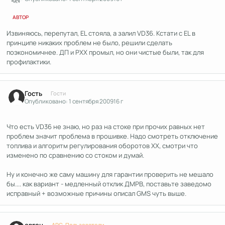
АВТОР
Извиняюсь, перепутал, EL стояла, а залил VD36. Кстати с EL в
принципе никаких проблем не было, решили сделать
поэкономичнее. ДП и РХХ промыл, но они чистые были, так для
профилактики.
Гость
Гости
Опубликовано:
1 сентября 2009
16 г
Что есть VD36 не знаю, но раз на стоке при прочих равных нет
проблем значит проблема в прошивке. Надо смотреть отключение
топлива и алгоритм регулирования оборотов ХХ, смотри что
изменено по сравнению со стоком и думай.
Ну и конечно же саму машину для гарантии проверить не мешало
бы.... как вариант - медленный отклик ДМРВ, поставьте заведомо
исправный + возможные причины описал GMS чуть выше.
Author stats
евген
APC-Пользователи