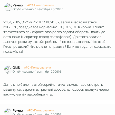
Author stats
Ремиз
APC-Пользователи
Опубликовано:
1 сентября 2009
16 г
2115,1,5L 8V, ЭБУ Я7.2 2111-1411020-82, залил вместо штатной
I203EL36, поездил все нормально. СО, СО2, СН в норме. Клиент
жалуется что при сбросе газа резко падают обороты, почти до
остановки (например перед светофором). До этого заливал
данную прошивку с этой проблемой не возвращались. Что это?
Глюк прошивки? Что можно поправить? Если не трудно подскажите
пожалуйста!
Author stats
GMS
APC-Пользователи
Опубликовано:
1 сентября 2009
16 г
Да нет, не было на этой серийке таких глюков, надо смотреть
машину, как варианты, грязный дроссель, подсосы воздуха через
ваккум, клапан адсорбера и тд.
Author stats
Ремиз
APC-Пользователи
Опубликовано:
1 сентября 2009
16 г