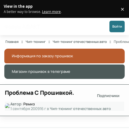
Перейти к публикации
View in the app
×
Di
A better way to browse.
Learn more
.
Форум АДАКТ
Войти
Главная
Чип-тюнинг
Чип-тюнинг отечественных авто
Проблем
Информация по заказу прошивок
Скры
Магазин прошивок в телеграме
Скры
Проблема С Прошивкой.
Подписчики
Автор:
Ремиз
1 сентября 2009
16 г
в
Чип-тюнинг отечественных авто