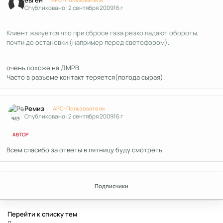
Опубликовано:
2 сентября 2009
16 г
Клиент жалуется что при сбросе газа резко падают обороты,
почти до остановки (например перед светофором).
очень похоже на ДМРВ.
Часто в разъеме контакт теряется(погода сырая).
Author stats
Ремиз
APC-Пользователи
Опубликовано:
2 сентября 2009
16 г
АВТОР
Всем спасибо за ответы в пятницу буду смотреть.
Подписчики
Перейти к списку тем