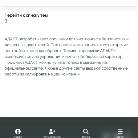
Перейти к списку тем
АДАКТ разрабатывает прошивки для чип-тюнинга бензиновых и
дизельных двигателей. Под прошивками понимаются авторские
настройки в зоне калибровок. Термин «прошивки АДАКТ»
используется для упрощения и имеет обобщающий характер.
Прошивки АДАКТ можно купить только в магазине на
официальном сайте. Любые другие сайты выдают собственные
работы за калибровки нашей компании.
Light Mode
Dark Mode
System Preference
v
y
t
Войти
Регистрация
Поиск
Menu