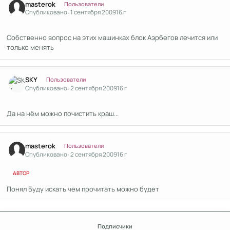
masterok
Пользователи
Опубликовано:
1 сентября 2009
16 г
Собственно вопрос на этих машинках блок Аэрбегов лечится или
только менять
Author stats
SKY
Пользователи
Опубликовано:
2 сентября 2009
16 г
Да на нём можно почистить краш...
Author stats
masterok
Пользователи
Опубликовано:
2 сентября 2009
16 г
АВТОР
Понял Буду искать чем прочитать можно будет
Подписчики