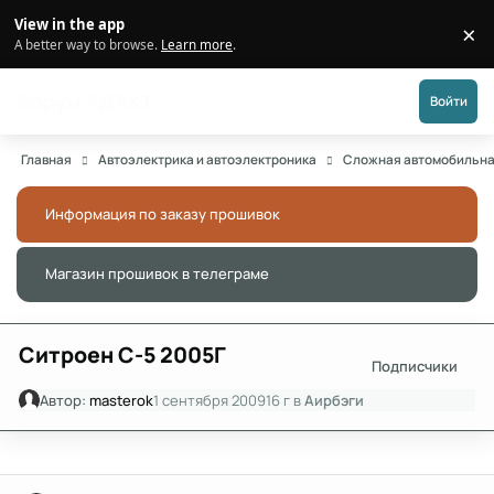
Перейти к публикации
View in the app
×
Di
A better way to browse.
Learn more
.
Форум АДАКТ
Войти
Главная
Автоэлектрика и автоэлектроника
Сложная автомобильна
Информация по заказу прошивок
Скры
Магазин прошивок в телеграме
Скры
Ситроен С-5 2005Г
Подписчики
Автор:
masterok
1 сентября 2009
16 г
в
Аирбэги
Author stats