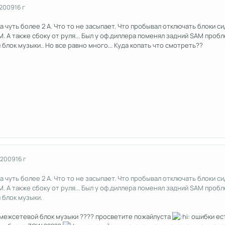
 2009
16 г
а чуть более 2 А. Что то не засыпает. Что пробывал отключать блоки 
. А также сбоку от руля... Был у оф.диллера поменял задний SAM пробле
лок музыки.. Но все равно много... Куда копать что смотреть??
 2009
16 г
а чуть более 2 А. Что то не засыпает. Что пробывал отключать блоки 
. А также сбоку от руля... Был у оф.диллера поменял задний SAM пробле
блок музыки.
 межсетевой блок музыки ???? просветите пожайлуста
ошибки ест