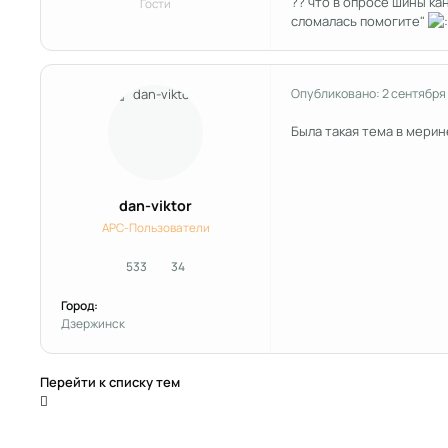
?? что в опросе шины ка
Гости
сломалась помогите"
Опубликовано:
2 сентября
Была такая тема в мерин
dan-viktor
APC-Пользователи
533
34
сообщения
Репутация
Город:
Дзержинск
Перейти к списку тем