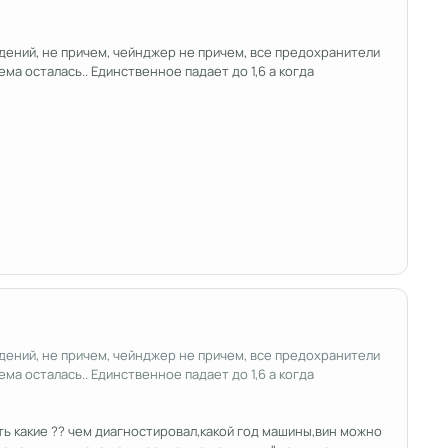
сидений, не причем, чейнджер не причем, все предохранители
ма осталась.. Единственное падает до 1,6 а когда
сидений, не причем, чейнджер не причем, все предохранители
ма осталась.. Единственное падает до 1,6 а когда
ь какие ?? чем диагностировал,какой год машины,вин можно