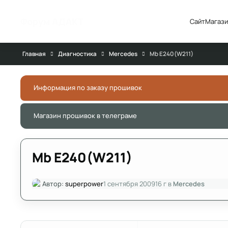
Перейти к публикации
Форум АДАКТ
Сайт
Магази
Главная
Диагностика
Mercedes
Mb E240(W211)
Информация по заказу прошивок
Магазин прошивок в телеграме
Mb E240(W211)
Автор:
superpower
1 сентября 2009
16 г
в
Mercedes