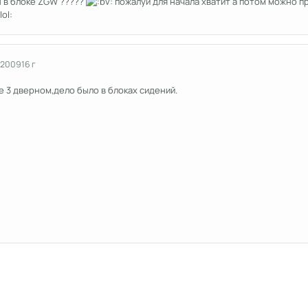
н в блоке ZGW ?????
пожалуй для начала хватит а потом можно п
 2009
16 г
е 3 дверном,дело было в блоках сидений.