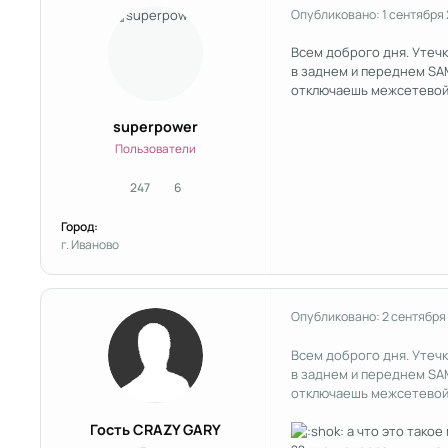
Опубликовано:
1 сентября
Всем доброго дня. Утечк
в заднем и переднем SAM
отключаешь межсетевой б
superpower
Пользователи
247
6
сообщения
Репутация
Город:
г. Иваново
Опубликовано:
2 сентября
Всем доброго дня. Утечк
в заднем и переднем SAM
отключаешь межсетевой 
Гость CRAZY GARY
а что это такое