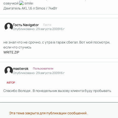
озвучкой
Двигатель AKL 1,6 л Simos / 74кВт
Гость Navigator
Гости
Опубликовано:
29 августа 2009
16 г
не знал что не срочно, с утра в гараж сбегал. Вот мой посмотри,
если что стучись
WRITE.ZIP
Author stats
masterok
Пользователи
Опубликовано:
29 августа 2009
16 г
АВТОР
Спасибо Володя . В понедельник вызову клиента буду пробывать
Эта тема закрыта для публикации сообщений.