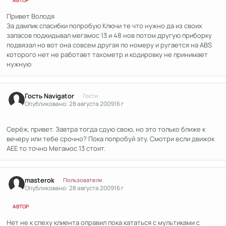
АВТОР
Привет Володя
За дампик спасибки попробую Ключи те что нужно да из своих
запасов подкидывал мегамос 13 и 48 нов потом другую приборку
подвязал но вот она совсем другая по номеру и ругается на ABS
которого нет не работает тахометр и кодировку не принимает
нужную
Гость Navigator
Гости
Опубликовано:
28 августа 2009
16 г
Серёж, привет. Завтра тогда сдую свою, но это только ближе к
вечеру или тебе срочно? Пока попробуй эту. Смотри если движок
АЕЕ то точно Мегамос 13 стоит.
Author stats
masterok
Пользователи
Опубликовано:
28 августа 2009
16 г
АВТОР
Нет не к спеху клиента оправил пока кататься с мультиками с