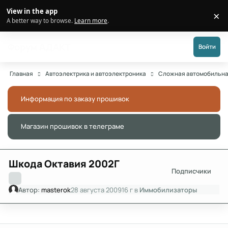
Перейти к публикации
View in the app
×
Di
A better way to browse.
Learn more
.
Форум АДАКТ
Войти
Главная
Автоэлектрика и автоэлектроника
Сложная автомобильна
Информация по заказу прошивок
Скры
Магазин прошивок в телеграме
Скры
Шкода Октавия 2002Г
Подписчики
Автор:
masterok
28 августа 2009
16 г
в
Иммобилизаторы