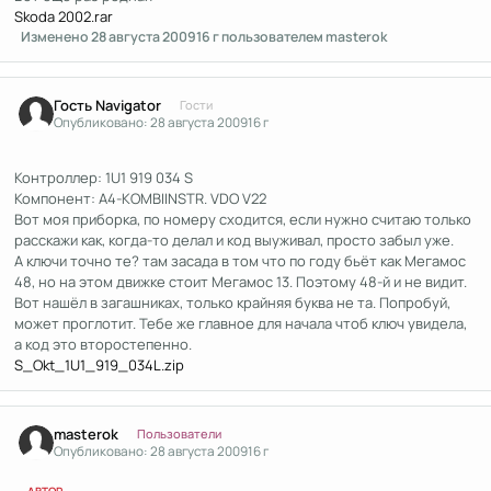
Skoda 2002.rar
Изменено
28 августа 2009
16 г
пользователем masterok
Гость Navigator
Гости
Опубликовано:
28 августа 2009
16 г
Контроллер: 1U1 919 034 S
Компонент: A4-KOMBIINSTR. VDO V22
Вот моя приборка, по номеру сходится, если нужно считаю только
расскажи как, когда-то делал и код выуживал, просто забыл уже.
А ключи точно те? там засада в том что по году бьёт как Мегамос
48, но на этом движке стоит Мегамос 13. Поэтому 48-й и не видит.
Вот нашёл в загашниках, только крайняя буква не та. Попробуй,
может проглотит. Тебе же главное для начала чтоб ключ увидела,
а код это второстепенно.
S_Okt_1U1_919_034L.zip
Author stats
masterok
Пользователи
Опубликовано:
28 августа 2009
16 г