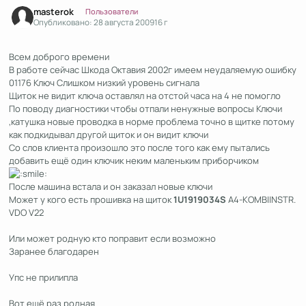
Author stats
masterok
Пользователи
Опубликовано:
28 августа 2009
16 г
Всем доброго времени
В работе сейчас Шкода Октавия 2002г имеем неудаляемую ошибку
01176 Ключ Слишком низкий уровень сигнала
Щиток не видит ключа оставлял на отстой часа на 4 не помогло
По поводу диагностики чтобы отпали ненужные вопросы Ключи
,катушка новые проводка в норме проблема точно в щитке потому
как подкидывал другой щиток и он видит ключи
Со слов клиента произошло это после того как ему пытались
добавить ещё один ключик неким маленьким приборчиком
После машина встала и он заказал новые ключи
Может у кого есть прошивка на щиток
1U1919034S
A4-KOMBIINSTR.
VDO V22
Или может родную кто поправит если возможно
Заранее благодарен
Упс не прилипла
Вот ещё раз родная