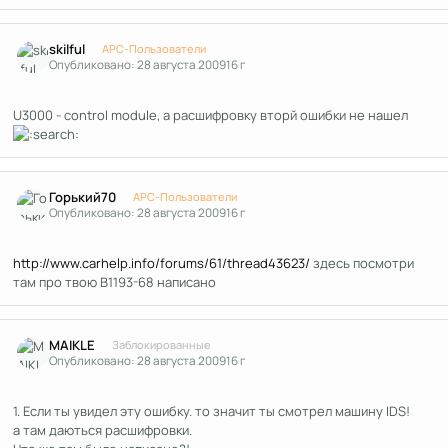
Author stats
skilful
APC-Пользователи
Опубликовано:
28 августа 2009
16 г
U3000 - control module, а расшифровку вторй ошибки не нашел
Author stats
Горький70
APC-Пользователи
Опубликовано:
28 августа 2009
16 г
http://www.carhelp.info/forums/61/thread43623/
здесь посмотри
там про твою В1193-68 написано
Author stats
MAIKLE
Заблокированные
Опубликовано:
28 августа 2009
16 г
1. Если ты увидел эту ошибку. то значит ты смотрел машину IDS!
а там даються расшифровки.