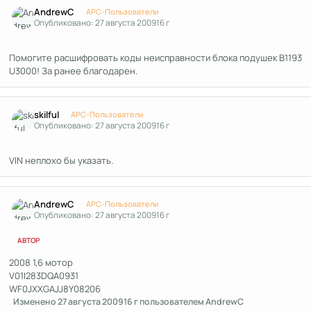
Author stats
AndrewC
APC-Пользователи
Опубликовано:
27 августа 2009
16 г
Помогите расшифровать коды неисправности блока подушек B1193
U3000! За ранее благодарен.
Author stats
skilful
APC-Пользователи
Опубликовано:
27 августа 2009
16 г
VIN неплохо бы указать.
Author stats
AndrewC
APC-Пользователи
Опубликовано:
27 августа 2009
16 г
АВТОР
2008 1,6 мотор
V01I283DQA0931
WF0JXXGAJJ8Y08206
Изменено
27 августа 2009
16 г
пользователем AndrewC