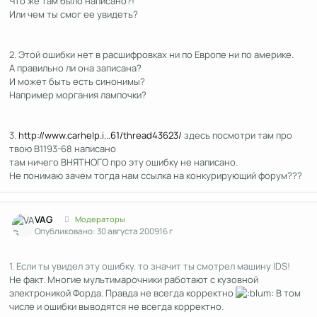
Что же там было написано?!
Или чем ты смог ее увидеть?
2. Этой ошибки нет в расшифровках ни по Европе ни по америке.
А правильно ли она записана?
И может быть есть синонимы?
Например моргания лампочки?
3.
http://www.carhelp.i...61/thread43623/
здесь посмотри там про
твою В1193-68 написано
там ничего ВНЯТНОГО про эту ошибку не написано.
Не понимаю зачем тогда нам ссылка на конкурирующий форум???
Author stats
VAG
Модераторы
Опубликовано:
30 августа 2009
16 г
1. Если ты увидел эту ошибку. то значит ты смотрел машину IDS!
Не факт. Многие мультимарочники работают с кузовной
электроникой Форда. Правда не всегда корректно
В том
числе и ошибки выводятся не всегда корректно.