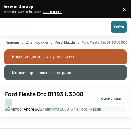
Перейти к публикации
View in the app
×
Di
A better way to browse.
Learn more
.
Форум АДАКТ
Войти
Главная
Диагностика
Ford, Mazda
Ford Fiesta Dtc B1193 U3000
Информация по заказу прошивок
Скры
Магазин прошивок в телеграме
Скры
Ford Fiesta Dtc B1193 U3000
Подписчики
Автор:
AndrewC
27 августа 2009
16 г
в
Ford, Mazda