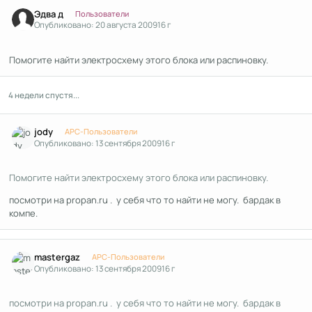
Author stats
Эдва д
Пользователи
Опубликовано:
20 августа 2009
16 г
Помогите найти электросхему этого блока или распиновку.
4 недели спустя...
Author stats
jody
APC-Пользователи
Опубликовано:
13 сентября 2009
16 г
Помогите найти электросхему этого блока или распиновку.
посмотри на propan.ru . у себя что то найти не могу. бардак в
компе.
Author stats
mastergaz
APC-Пользователи
Опубликовано:
13 сентября 2009
16 г
посмотри на propan.ru . у себя что то найти не могу. бардак в