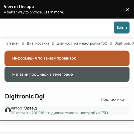
Перейти к публикации
View in the app
×
Di
A better way to browse.
Learn more
.
Форум АДАКТ
Войти
Главная
Диагностика
диагностика и настройка ГБО
Digitronic D
Информация по заказу прошивок
Скры
Магазин прошивок в телеграме
Скры
Digitronic Dgl
Подписчики
Автор:
Эдва д
20 августа 2009
16 г
в
диагностика и настройка ГБО