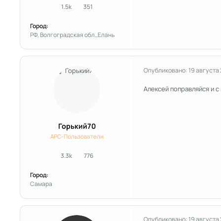
1.5k
351
сообщения
Репутация
Город:
РФ, Волгоградская обл.,Елань
Опубликовано:
19 августа
Алексей поправляйся и с
Горький70
APC-Пользователи
3.3k
776
сообщения
Репутация
Город:
Самара
Опубликовано:
19 августа