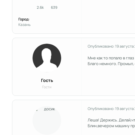
2.6k
639
сообщения
Репутация
Город:
Kазань
Опубликовано:
19 августа
Мне как то попало в глаз 
Благо немного. Промыл, 
Гость
Гости
Опубликовано:
19 августа
Леша! Держись. Делай,чт
Блин,вечером машину про