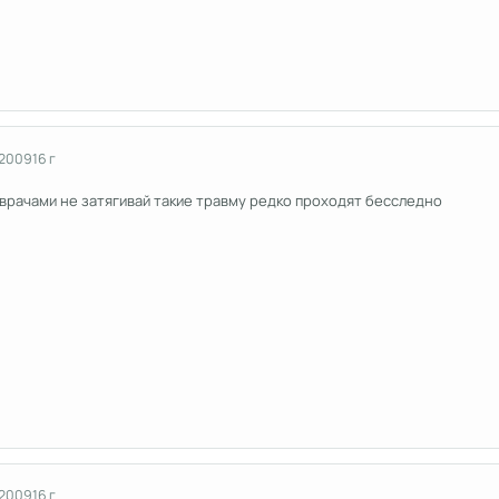
 2009
16 г
 врачами не затягивай такие травму редко проходят бесследно
 2009
16 г