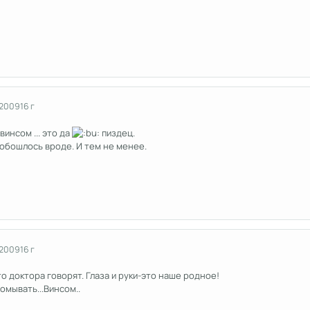
 2009
16 г
винсом ... это да
пиздец.
обошлось вроде. И тем не менее.
 2009
16 г
о доктора говорят. Глаза и руки-это наше родное!
мывать...Винсом..