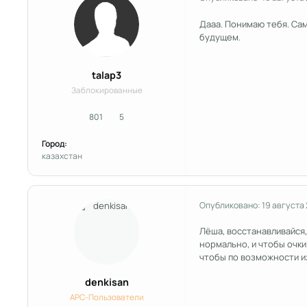
Дааа. Понимаю тебя. Сам
будущем.
talap3
Заблокированные
801
5
сообщения
Репутация
Город:
казахстан
Опубликовано:
19 августа
Лёша, восстанавливайся,
нормально, и чтобы очк
чтобы по возможности из
denkisan
APC-Пользователи