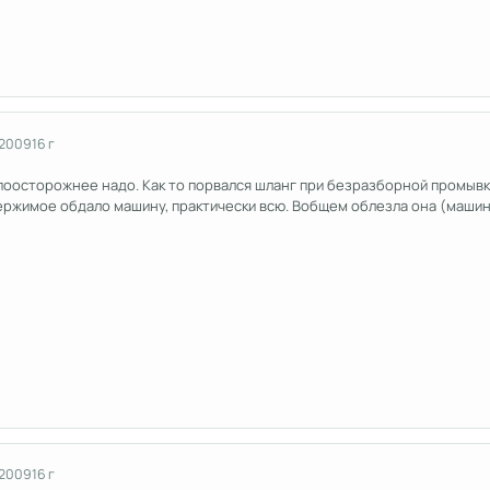
 2009
16 г
поосторожнее надо. Как то порвался шланг при безразборной промывк
ержимое обдало машину, практически всю. Вобщем облезла она (машина)
 2009
16 г