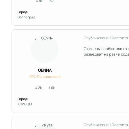
3.8k
62
сообщения
Репутация
Город:
Волгоград
Опубликовано:
19 августа
С винсом вообще как то 
разъедает на раз) и сод
GENNA
APC-Пользователи
4.2k
1.6k
сообщения
Репутация
Город:
КЛИНЦЫ
Опубликовано:
19 августа