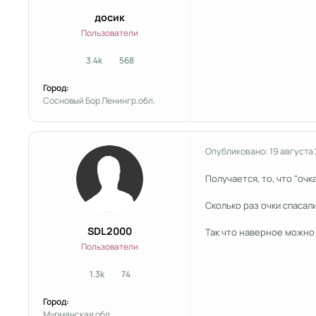
досик
Пользователи
3.4k
568
сообщения
Репутация
Город:
Сосновый Бор Ленингр.обл.
Опубликовано:
19 августа
Получается, то, что "очка
Сколько раз очки спасал
SDL2000
Так что наверное можно
Пользователи
1.3k
74
сообщения
Репутация
Город:
Мурманская обл.