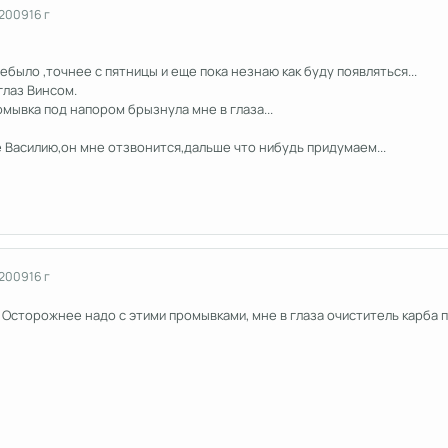
 2009
16 г
было ,точнее с пятницы и еще пока незнаю как буду появляться...
глаз Винсом.
мывка под напором брызнула мне в глаза...
 Василию,он мне отзвонится,дальше что нибудь придумаем...
 2009
16 г
Осторожнее надо с этими промывками, мне в глаза очиститель карба по