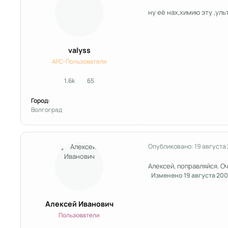
ну её нах,химию эту ,ул
valyss
APC-Пользователи
1.6k
65
сообщения
Репутация
Город:
Волгоград
Опубликовано:
19 августа
Алексей, поправляйся. О
Изменено
19 августа 20
Алексей Иванович
Пользователи