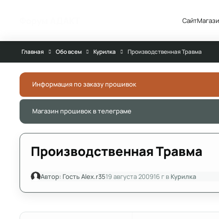
Перейти к публикации
Форум АДАКТ
Сайт
Магази
Главная
Обо всем
Курилка
Производственная Травма
Информация по заказу прошивок
Магазин прошивок в телеграме
Производственная Травма
Автор:
Гость Alex.r35
19 августа 2009
16 г
в
Курилка