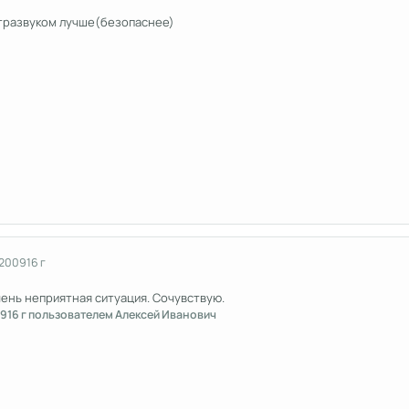
ьтразвуком лучше(безопаснее)
 2009
16 г
чень неприятная ситуация. Сочувствую.
09
16 г
пользователем Алексей Иванович