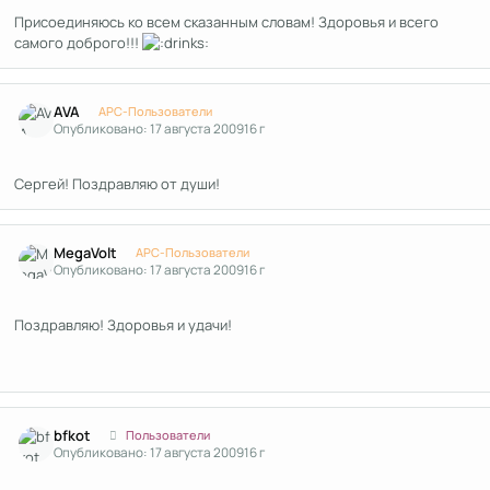
Присоединяюсь ко всем сказанным словам! Здоровья и всего
самого доброго!!!
Author stats
AVA
APC-Пользователи
Опубликовано:
17 августа 2009
16 г
Сергей! Поздравляю от души!
Author stats
MegaVolt
APC-Пользователи
Опубликовано:
17 августа 2009
16 г
Поздравляю! Здоровья и удачи!
Author stats
bfkot
Пользователи
Опубликовано:
17 августа 2009
16 г