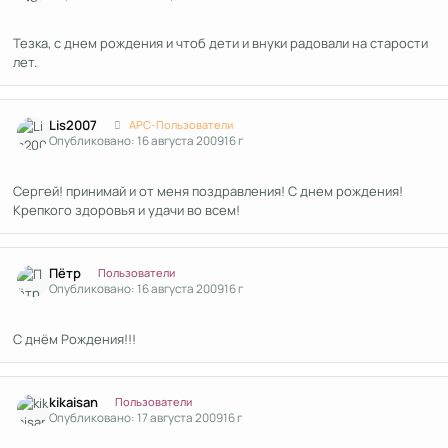
Тезка, с днем рождения и чтоб дети и внуки радовали на старости
лет.
Author stats
Lis2007
APC-Пользователи
Опубликовано:
16 августа 2009
16 г
Сергей! принимай и от меня поздравления! С днем рождения!
Крепкого здоровья и удачи во всем!
Author stats
Пётр
Пользователи
Опубликовано:
16 августа 2009
16 г
С днём Рождения!!!
Author stats
kikaisan
Пользователи
Опубликовано:
17 августа 2009
16 г