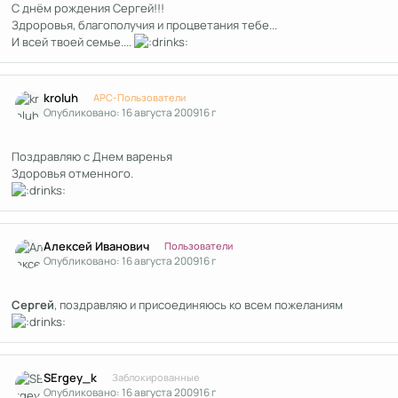
С днём рождения Сергей!!!
Здроровья, благополучия и процветания тебе...
И всей твоей семье....
Author stats
kroluh
APC-Пользователи
Опубликовано:
16 августа 2009
16 г
Поздравляю с Днем варенья
Здоровья отменного.
Author stats
Алексей Иванович
Пользователи
Опубликовано:
16 августа 2009
16 г
Сергей
, поздравляю и присоединяюсь ко всем пожеланиям
Author stats
SErgey_k
Заблокированные
Опубликовано:
16 августа 2009
16 г