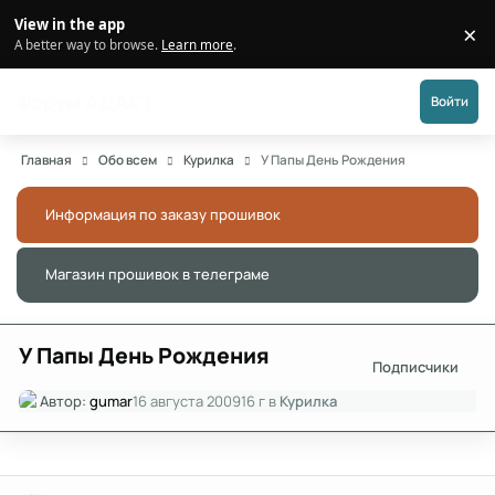
Перейти к публикации
View in the app
×
Di
A better way to browse.
Learn more
.
Форум АДАКТ
Войти
Главная
Обо всем
Курилка
У Папы День Рождения
Информация по заказу прошивок
Скры
Магазин прошивок в телеграме
Скры
У Папы День Рождения
Подписчики
Автор:
gumar
16 августа 2009
16 г
в
Курилка
Author stats