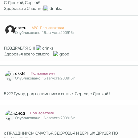
С Днюхой, Сергей!
Здоровья и Счастья
Author stats
евген
APC-Пользователи
Опубликовано:
16 августа 2009
16 г
ПОЗДРАВЛЯЮ!!!
Здоровья всего самого...
Author stats
dk-34
Пользователи
Опубликовано:
16 августа 2009
16 г
52?? Гумар, рад пониманию в семье. Сереж, с Днюхой !
Author stats
диод
Пользователи
Опубликовано:
16 августа 2009
16 г
с ПРАЗДНИКОМ.СЧАСТЬЯ,ЗДОРОВЬЯ И ВЕРНЫХ ДРУЗЕЙ ПО