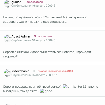
gumar
Пользователи
Опубликовано:
16 августа 2009
16 г
Папуля, поздравляю тебя с 52-х летием! Желаю крепкого
здоровья, удачи и прожить еще столько же.
Author stats
Adact Admin
Пользователи
Опубликовано:
16 августа 2009
16 г
Сергей с Днюхой! Здоровья и пусть все невзгоды проходят
стороной!
Author stats
kstоvchanin
Руководитель проекта АДАКТ
Опубликовано:
16 августа 2009
16 г
Серега, поздравляем тебя всей семьей!
На 52 явно не
выглядишь, так держать!
Author stats