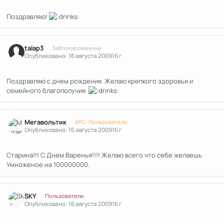
Поздравляю!
Author stats
talap3
Заблокированные
Опубликовано:
16 августа 2009
16 г
Поздравляю с днем рождения. Желаю крепкого здоровья и
семейного благополучия.
Author stats
Мегавольтик
APC-Пользователи
Опубликовано:
16 августа 2009
16 г
Старина!!! С Днем Варенья!!!! Желаю всего что себе желаешь
Умноженое на 100000000.
Author stats
SKY
Пользователи
Опубликовано:
16 августа 2009
16 г