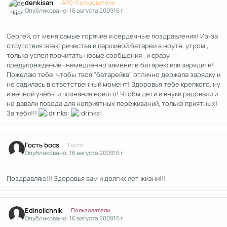
denkisan
APC-Пользователи
Опубликовано:
16 августа 2009
16 г
Сергей, от меня самые горячие и сердечные поздравления! Из-за
отсутствия электричества и паршивой батареи в ноуте, утром ,
только успел прочитать новые сообщения , и сразу
предупреждение- немедленно замените батарею или зарядите!
Пожелаю тебе, чтобы твоя "батарейка" отлично держала зарядку и
не садилась в ответственный момент! Здоровья тебе крепкого, ну
и вечной учёбы и познания нового! Чтобы дети и внуки радовали и
не давали повода для неприятных переживаний, только приятных!
За тебя!!!
Гость bocs
Гости
Опубликовано:
16 августа 2009
16 г
Поздравляю!!! Здоровья вам и долгих лет жизни!!!
Author stats
Edinolichnik
Пользователи
Опубликовано:
16 августа 2009
16 г