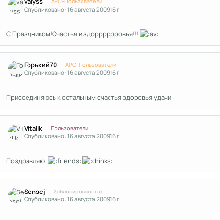
valyss
APC-Пользователи
Опубликовано:
16 августа 2009
16 г
С Праздником!Счастья и здорррррровья!!!
Author stats
Горький70
APC-Пользователи
Опубликовано:
16 августа 2009
16 г
Присоединяюсь к остальным счастья здоровья удачи
Author stats
Vitalik
Пользователи
Опубликовано:
16 августа 2009
16 г
Поздравляю
Author stats
Sensej
Заблокированные
Опубликовано:
16 августа 2009
16 г