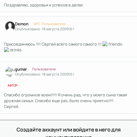
Поздравляю, здоровья и успехов в делах.
Author stats
Demon
APC-Пользователи
Опубликовано:
18 августа 2009
16 г
Присоединяюсь !!!! Сергей всего самого самого !!!
Author stats
gumar
Пользователи
Опубликовано:
18 августа 2009
16 г
АВТОР
Спасибо огромное всем!!!!! Я очень рад, что у моего сына такая
дружная семья. Спасибо еще раз, было очень приятно!!!!
Сергей.
Создайте аккаунт или войдите в него для