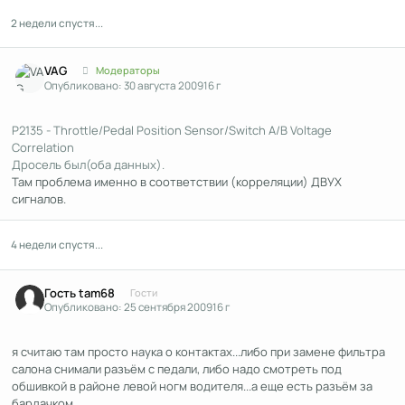
2 недели спустя...
Author stats
VAG
Модераторы
Опубликовано:
30 августа 2009
16 г
P2135 - Throttle/Pedal Position Sensor/Switch A/B Voltage
Correlation
Дросель был(оба данных).
Там проблема именно в соответствии (корреляции) ДВУХ
сигналов.
4 недели спустя...
Гость tam68
Гости
Опубликовано:
25 сентября 2009
16 г
я считаю там просто наука о контактах...либо при замене фильтра
салона снимали разъём с педали, либо надо смотреть под
обшивкой в районе левой ногм водителя...а еще есть разъём за
бардачком...