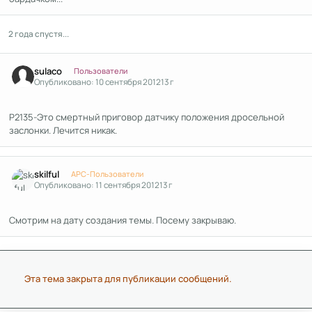
2 года спустя...
Author stats
sulaco
Пользователи
Опубликовано:
10 сентября 2012
13 г
P2135-Это смертный приговор датчику положения дросельной
заслонки. Лечится никак.
Author stats
skilful
APC-Пользователи
Опубликовано:
11 сентября 2012
13 г
Смотрим на дату создания темы. Посему закрываю.
Эта тема закрыта для публикации сообщений.