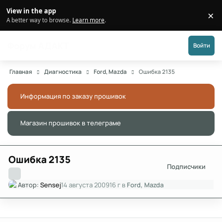
Перейти к публикации
View in the app
×
Di
A better way to browse.
Learn more
.
Форум АДАКТ
Войти
Главная
Диагностика
Ford, Mazda
Ошибка 2135
Информация по заказу прошивок
Скры
Магазин прошивок в телеграме
Скры
Ошибка 2135
Подписчики
Автор:
Sensej
14 августа 2009
16 г
в
Ford, Mazda