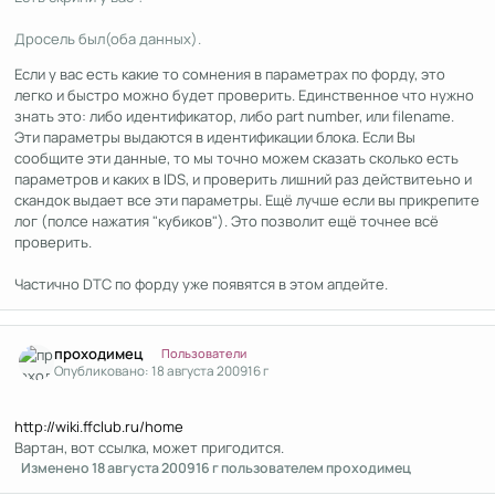
Дросель был(оба данных).
Если у вас есть какие то сомнения в параметрах по форду, это
легко и быстро можно будет проверить. Единственное что нужно
знать это: либо идентификатор, либо part number, или filename.
Эти параметры выдаются в идентификации блока. Если Вы
сообщите эти данные, то мы точно можем сказать сколько есть
параметров и каких в IDS, и проверить лишний раз действитеьно и
скандок выдает все эти параметры. Ещё лучше если вы прикрепите
лог (полсе нажатия "кубиков"). Это позволит ещё точнее всё
проверить.
Частично DTC по форду уже появятся в этом апдейте.
Author stats
проходимец
Пользователи
Опубликовано:
18 августа 2009
16 г
http://wiki.ffclub.ru/home
Вартан, вот ссылка, может пригодится.
Изменено
18 августа 2009
16 г
пользователем проходимец