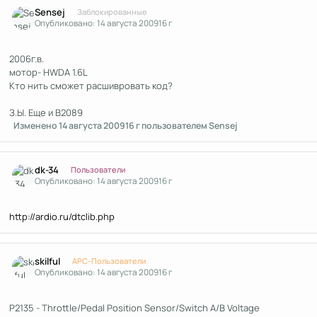
Author stats
Sensej
Заблокированные
Опубликовано:
14 августа 2009
16 г
2006г.в.
мотор- HWDA 1.6L
Кто нить сможет расшивровать код?
З.Ы. Еще и В2089
Изменено
14 августа 2009
16 г
пользователем Sensej
Author stats
dk-34
Пользователи
Опубликовано:
14 августа 2009
16 г
http://ardio.ru/dtclib.php
Author stats
skilful
APC-Пользователи
Опубликовано:
14 августа 2009
16 г
P2135 - Throttle/Pedal Position Sensor/Switch A/B Voltage