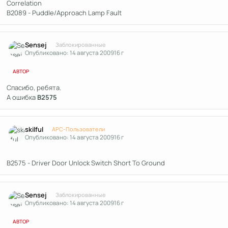
Correlation
B2089 - Puddle/Approach Lamp Fault
Author stats
Sensej
Заблокированные
Опубликовано:
14 августа 2009
16 г
АВТОР
Спасибо, ребята.
А ошибка
B2575
Author stats
skilful
APC-Пользователи
Опубликовано:
14 августа 2009
16 г
B2575 - Driver Door Unlock Switch Short To Ground
Author stats
Sensej
Заблокированные
Опубликовано:
14 августа 2009
16 г
АВТОР