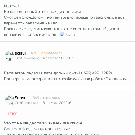
Короче!
Не нашел точный ответ при диагностики.
Смотрел СконДоком... но там только параметри заслонки, а вот
параметри педали не нашел.
Пришлось отпустить клиента, т.к. не смог дать точный диагноз-
педаль или дросель хондрит.
Author stats
skilful
APC-Пользователи
Опубликовано:
14 августа 2009
16 г
Параметры педали в дате должны быть! ( APP, APP1,APP2)
Проверено многократно на этих Фокусах при работе Скандоком
Author stats
Sensej
Заблокированные
Опубликовано:
15 августа 2009
16 г
АВТОР
Что то не увидел таких значения в списке.
Смотрел форд скандоком впервые.
Там выбор модела и автоматом ищет сам системы.