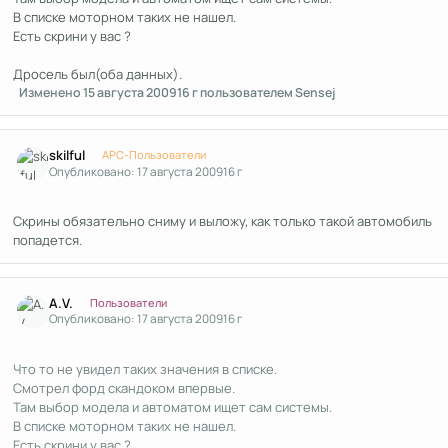
В списке моторном таких не нашел.
Есть скрини у вас ?
Дросель был(оба данных).
Изменено
15 августа 2009
16 г
пользователем Sensej
Author stats
skilful
APC-Пользователи
Опубликовано:
17 августа 2009
16 г
Скрины обязательно сниму и выложу, как только такой автомобиль
попадется.
Author stats
A.V.
Пользователи
Опубликовано:
17 августа 2009
16 г
Что то не увидел таких значения в списке.
Смотрел форд скандоком впервые.
Там выбор модела и автоматом ищет сам системы.
В списке моторном таких не нашел.
Есть скрини у вас ?