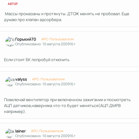
АВТОР
Массы промазаны и протянуты. ДТОЖ менять не пробовал. Еще
думаю про клапан адсорбера.
Author stats
Горький70
APC-Пользователи
Опубликовано:
10 августа 2009
16 г
Если стоит БК попробуй откючить
Author stats
valyss
APC-Пользователи
Опубликовано:
10 августа 2009
16 г
Повключай вентилятор при включенном зажигании и посмотреть
АЦП датчиков,наверняка что-то будет меняться(АЦП ДМРВ
например).
Author stats
lainer
APC-Пользователи
Опубликовано:
10 августа 2009
16 г