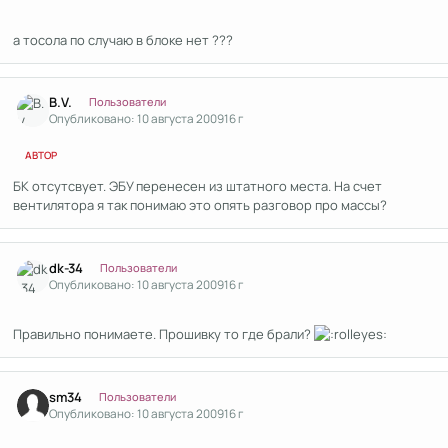
а тосола по случаю в блоке нет ???
Author stats
B.V.
Пользователи
Опубликовано:
10 августа 2009
16 г
АВТОР
БК отсутсвует. ЭБУ перенесен из штатного места. На счет
вентилятора я так понимаю это опять разговор про массы?
Author stats
dk-34
Пользователи
Опубликовано:
10 августа 2009
16 г
Правильно понимаете. Прошивку то где брали?
Author stats
sm34
Пользователи
Опубликовано:
10 августа 2009
16 г