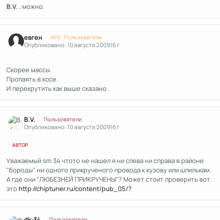
B.V.
, можно.
Author stats
евген
APC-Пользователи
Опубликовано:
10 августа 2009
16 г
Скорее массы.
Пропаять в косе.
И перекрутить как выше сказано.
Author stats
B.V.
Пользователи
Опубликовано:
10 августа 2009
16 г
АВТОР
Уважаемый sm 34 чтото не нашел я ни слева ни справа в районе
"бороды" ни одного прикрученого провода к кузову или шпилькам.
А где они "ЛЮБЕЗНЕЙ ПРИКРУЧЕНЫ"? Может стоит проверить вот
это
http://chiptuner.ru/content/pub_05/?
Author stats
dk-34
Пользователи