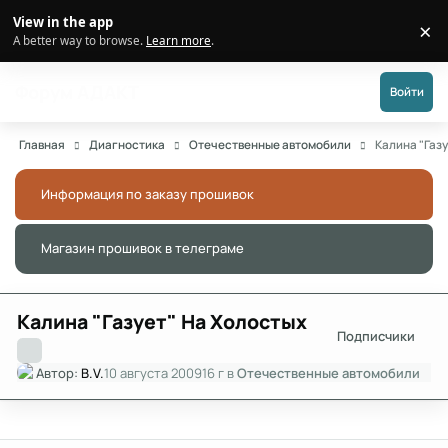
Перейти к публикации
View in the app
×
Di
A better way to browse.
Learn more
.
Форум АДАКТ
Войти
Главная
Диагностика
Отечественные автомобили
Калина "Газ
Информация по заказу прошивок
Скры
Магазин прошивок в телеграме
Скры
Калина "Газует" На Холостых
Подписчики
Автор:
B.V.
10 августа 2009
16 г
в
Отечественные автомобили