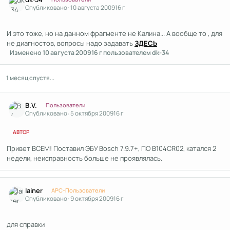
Опубликовано:
10 августа 2009
16 г
И это тоже, но на данном фрагменте не Калина... А вообще то , для
не диагностов, вопросы надо задавать
ЗДЕСЬ
Изменено
10 августа 2009
16 г
пользователем dk-34
1 месяц спустя...
Author stats
B.V.
Пользователи
Опубликовано:
5 октября 2009
16 г
АВТОР
Привет ВСЕМ! Поставил ЭБУ Bosch 7.9.7+, ПО В104CR02, катался 2
недели, неисправность больше не проявлялась.
Author stats
lainer
APC-Пользователи
Опубликовано:
9 октября 2009
16 г
для справки