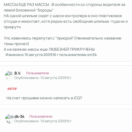
МАССЫ ЕЩЕ РАЗ МАССЫ . В особенности со стороны водителя за
левой боковиной "бороды"
НА одной шпильке сидят с шасси контролера а оно пластиковое
отсуда и неконтакт.,хотя рядом есть свободная шпилька -туда их и
прикрути
Упс извеняюсь перепутал с "приорой"(Нвнемательно название
темы прочел)
А на калинах массы еще ЛЮБЕЗНЕЙ ПРИКРУЧЕНЫ
Изменено
10 августа 2009
16 г
пользователем sm34
Author stats
B.V.
Пользователи
Опубликовано:
10 августа 2009
16 г
АВТОР
На счет прошивки можно написать в ICQ?
Author stats
dk-34
Пользователи
Опубликовано:
10 августа 2009
16 г