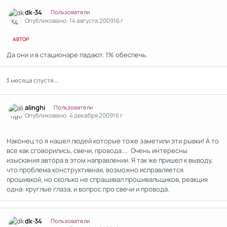
Author stats
dk-34
Пользователи
Опубликовано:
14 августа 2009
16 г
АВТОР
Да они и в стационаре падают. 1% обеспечь.
3 месяца спустя...
Author stats
alinghi
Пользователи
Опубликовано:
4 декабря 2009
16 г
Наконец то я нашел людей которые тоже заметили эти рывки! А то
все как сговорились, свечи, провода.... Очень интересны
изыскания автора в этом направлении. Я так же пришел к выводу,
что проблема конструктивная, возможно исправляется
прошивкой, но сколько не спрашивал прошивальщиков, реакция
одна: круглые глаза, и вопрос про свечи и провода.
Author stats
dk-34
Пользователи