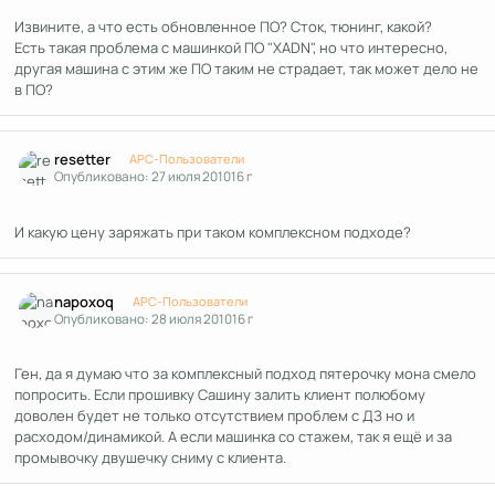
Извините, а что есть обновленное ПО? Сток, тюнинг, какой?
Есть такая проблема с машинкой ПО "XADN", но что интересно,
другая машина с этим же ПО таким не страдает, так может дело не
в ПО?
Author stats
resetter
APC-Пользователи
Опубликовано:
27 июля 2010
16 г
И какую цену заряжать при таком комплексном подходе?
Author stats
napoxoq
APC-Пользователи
Опубликовано:
28 июля 2010
16 г
Ген, да я думаю что за комплексный подход пятерочку мона смело
попросить. Если прошивку Сашину залить клиент полюбому
доволен будет не только отсутствием проблем с ДЗ но и
расходом/динамикой. А если машинка со стажем, так я ещё и за
промывочку двушечку сниму с клиента.