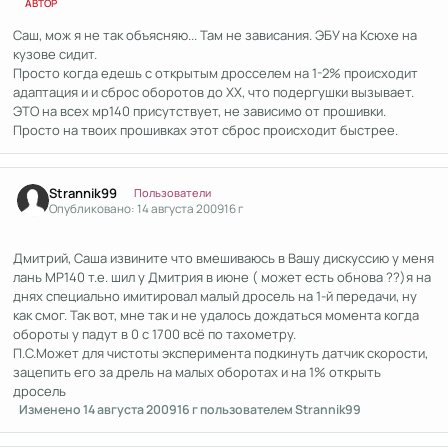
АВТОР
Саш, мож я не так объясняю... Там не зависания. ЭБУ на Ксюхе на
кузове сидит.
Просто когда едешь с открытым дросселем на 1-2% происходит
адаптация и и сброс оборотов до ХХ, что подергушки вызывает.
ЭТО на всех мр140 присутствует, не зависимо от прошивки.
Просто на твоих прошивках этот сброс происходит быстрее.
Author stats
Strannik99
Пользователи
Опубликовано:
14 августа 2009
16 г
Дмитрий, Саша извините что вмешиваюсь в Вашу дискуссию у меня
лань МР140 т.е. шил у Дмитрия в июне ( может есть обнова ??)я на
днях специально имитировал малый дросель на 1-й передачи, ну
как смог. Так вот, мне так и не удалось дождаться момента когда
обороты у падут в 0 с 1700 всё по тахометру.
П.С.Может для чистоты эксперимента подкинуть датчик скорости,
зацепить его за дрель на малых оборотах и на 1% открыть
дросель
Изменено
14 августа 2009
16 г
пользователем Strannik99