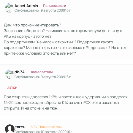
Author stats
Adact Admin
Пользователи
Опубликовано:
9 августа 2009
16 г
Дим, что прокомментировать?
Зависание оборотов? На машинках, которым кинули доп.шину с
АКБ на корпус - этого нет.
По подергушкам "на малом открытии"? Подергушки какого
характера? Малое открытие - это сколько в % дросселя? На стоке
при тех-же условиях это есть или нет?
Author stats
dk-34
Пользователи
Опубликовано:
9 августа 2009
16 г
АВТОР
При открытии дросселя 1-2% и постоянном удержании в пределах
15-20 сек происходит сброс на 0% за счет РХХ, хотя заслонка
открыта. И на стоке и на тюн.
Author stats
евген
APC-Пользователи
Опубликовано:
10 августа 2009
16 г