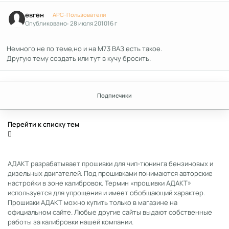
Author stats
евген
APC-Пользователи
Опубликовано:
28 июля 2010
16 г
Немного не по теме,но и на М73 ВАЗ есть такое.
Другую тему создать или тут в кучу бросить.
Подписчики
Перейти к списку тем
АДАКТ разрабатывает прошивки для чип-тюнинга бензиновых и
дизельных двигателей. Под прошивками понимаются авторские
настройки в зоне калибровок. Термин «прошивки АДАКТ»
используется для упрощения и имеет обобщающий характер.
Прошивки АДАКТ можно купить только в магазине на
официальном сайте. Любые другие сайты выдают собственные
работы за калибровки нашей компании.