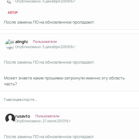
Опубликовано:
5 декабря 2009
16 г
АВТОР
После замены ПО на обновленное пропадают.
Author stats
alinghi
Пользователи
Опубликовано:
5 декабря 2009
16 г
После замены ПО на обновленное пропадают.
Может знаете какие прошивки затронули именно эту область
часть?
7 месяцев спустя...
Author stats
rusavto
Пользователи
Опубликовано:
27 июля 2010
16 г
После замены ПО на обновленное пропадают.