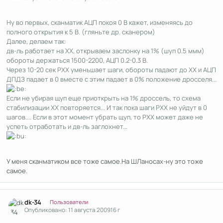
Ну во первых, сканматик АЦП покоя 0 В кажет, изменяясь до
полного открытия к 5 В. (гляньте др. сканером)
Далее, делаем так:
дв-ль работает на ХХ, открываем заслонку на 1% (шуп 0.5 ммм)
обороты держаться 1500-2200, АЦП 0.2-0.3 В.
Через 10-20 сек РХХ уменьшает шаги, обороты падают до ХХ и АЦП
ДПДЗ падает в 0 вместе с этим падает в 0% положение дросселя...
Если не убирая щуп еще приоткрыть на 1% дроссель, то схема
стабилизации ХХ повторяется... И так пока шаги РХХ не уйдут в 0
шагов.... Если в этот момент убрать щуп, то РХХ может даже не
успеть отработать и дв-ль заглохнет...
У меня сканматиком все тоже самое.На ШЛаносах-ну это тоже
самое.
Author stats
dk-34
Пользователи
Опубликовано:
11 августа 2009
16 г