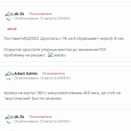
Author stats
dk-34
Пользователи
Опубликовано:
12 августа 2009
16 г
АВТОР
Поставил МОД10Е2. Дроссель с 1% на 0 сбрасывает через5-8 сек.
Открытие дросселя упорным винтом до занижения РХХ
проблемму не решает...
Author stats
Adact Admin
Пользователи
Опубликовано:
12 августа 2009
16 г
провод на корпус ЭБУ с минусовой клеммы АКБ кинь, да чтоб не
"акустический" был по сечению.
Author stats
dk-34
Пользователи
Опубликовано:
12 августа 2009
16 г