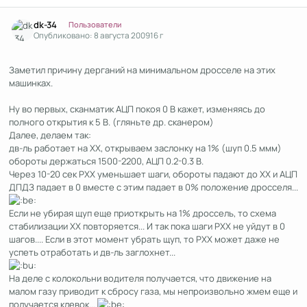
Author stats
dk-34
Пользователи
Опубликовано:
8 августа 2009
16 г
Заметил причину дерганий на минимальном дросселе на этих
машинках.
Ну во первых, сканматик АЦП покоя 0 В кажет, изменяясь до
полного открытия к 5 В. (гляньте др. сканером)
Далее, делаем так:
дв-ль работает на ХХ, открываем заслонку на 1% (шуп 0.5 ммм)
обороты держаться 1500-2200, АЦП 0.2-0.3 В.
Через 10-20 сек РХХ уменьшает шаги, обороты падают до ХХ и АЦП
ДПДЗ падает в 0 вместе с этим падает в 0% положение дросселя...
Если не убирая щуп еще приоткрыть на 1% дроссель, то схема
стабилизации ХХ повторяется... И так пока шаги РХХ не уйдут в 0
шагов.... Если в этот момент убрать щуп, то РХХ может даже не
успеть отработать и дв-ль заглохнет...
На деле с колокольни водителя получается, что движение на
малом газу приводит к сбросу газа, мы непроизвольно жмем еще и
получается клевок...