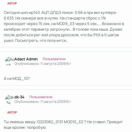
АВТОР
Сегодня шил мр140. АЦП ДПДЗ покоя- 0.66 в при вкл куллера-
0.633. На сканере все в нулях. На стандарте сброс с 1%
происходит через 15 сек, на MOD9_Е3 через 5 сек..... Возможно в
калибрах этот параметр затронули... В голове пока каша. Думаю
после добиться рег-кой упора дросселя, что бы РХХ в 0 шагов
ушел. Посмотреть, что получится..
Author stats
Adact Admin
Пользователи
Опубликовано:
11 августа 2009
16 г
А на МОД_10?
Author stats
dk-34
Пользователи
Опубликовано:
11 августа 2009
16 г
АВТОР
Ты имеешь ввиду 12223082_0131 MOD10_E2 ? Не ставил. Приедит
еще кролик- попробую.