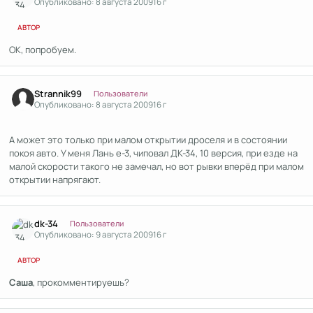
Опубликовано:
8 августа 2009
16 г
АВТОР
ОК, попробуем.
Author stats
Strannik99
Пользователи
Опубликовано:
8 августа 2009
16 г
А может это только при малом открытии дроселя и в состоянии
покоя авто. У меня Лань е-3, чиповал ДК-34, 10 версия, при езде на
малой скорости такого не замечал, но вот рывки вперёд при малом
открытии напрягают.
Author stats
dk-34
Пользователи
Опубликовано:
9 августа 2009
16 г
АВТОР
Саша
, прокомментируешь?