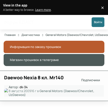
Перейти к публикации
View in the app
×
Di
A better way to browse.
Learn more
.
Форум АДАКТ
Войти
Главная
Диагностика
General Motors (Daewoo/Chevrolet, UzDaewo
Информация по заказу прошивок
Скры
Магазин прошивок в телеграме
Скры
Daewoo Nexia 8 кл. Mr140
Подписчики
Автор:
dk-34
8 августа 2009
16 г
в
General Motors (Daewoo/Chevrolet,
UzDaewoo)