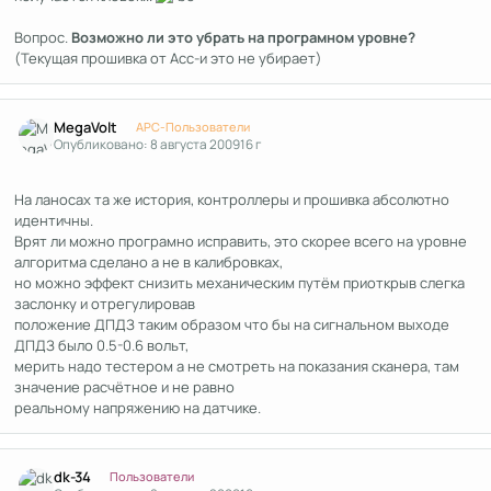
Вопрос.
Возможно ли это убрать на програмном уровне?
(Текущая прошивка от Асс-и это не убирает)
Author stats
MegaVolt
APC-Пользователи
Опубликовано:
8 августа 2009
16 г
На ланосах та же история, контроллеры и прошивка абсолютно
идентичны.
Врят ли можно програмно исправить, это скорее всего на уровне
алгоритма сделано а не в калибровках,
но можно эффект снизить механическим путём приоткрыв слегка
заслонку и отрегулировав
положение ДПДЗ таким образом что бы на сигнальном выходе
ДПДЗ было 0.5-0.6 вольт,
мерить надо тестером а не смотреть на показания сканера, там
значение расчётное и не равно
реальному напряжению на датчике.
Author stats
dk-34
Пользователи