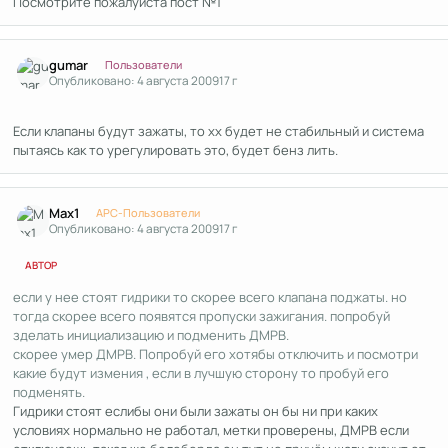
Посмотрите пожалуйста пост №1
Author stats
gumar
Пользователи
Опубликовано:
4 августа 2009
17 г
Если клапаны будут зажаты, то хх будет не стабильный и система
пытаясь как то урегулировать это, будет бенз лить.
Author stats
Max1
APC-Пользователи
Опубликовано:
4 августа 2009
17 г
АВТОР
если у нее стоят гидрики то скорее всего клапана поджаты. но
тогда скорее всего появятся пропуски зажигания. попробуй
зделать инициализацию и подменить ДМРВ.
скорее умер ДМРВ. Попробуй его хотябы отключить и посмотри
какие будут измения , если в лучшую сторону то пробуй его
подменять.
Гидрики стоят еслибы они были зажаты он бы ни при каких
условиях нормально не работал, метки проверены, ДМРВ если