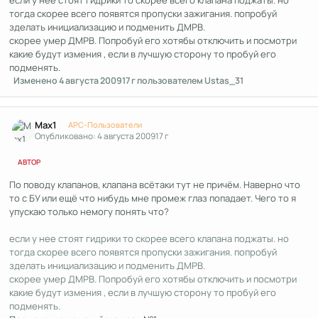
тогда скорее всего появятся пропуски зажигания. попробуй
зделать инициализацию и подменить ДМРВ.
скорее умер ДМРВ. Попробуй его хотябы отключить и посмотри
какие будут измения , если в лучшую сторону то пробуй его
подменять.
Изменено
4 августа 2009
17 г
пользователем Ustas_31
Author stats
Max1
APC-Пользователи
Опубликовано:
4 августа 2009
17 г
АВТОР
По поводу клапанов, клапана всётаки тут не причём. Наверно что
то с БУ или ещё что нибудь мне промеж глаз попадает. Чего то я
упускаю только немогу понять что?
если у нее стоят гидрики то скорее всего клапана поджаты. но
тогда скорее всего появятся пропуски зажигания. попробуй
зделать инициализацию и подменить ДМРВ.
скорее умер ДМРВ. Попробуй его хотябы отключить и посмотри
какие будут измения , если в лучшую сторону то пробуй его
подменять.