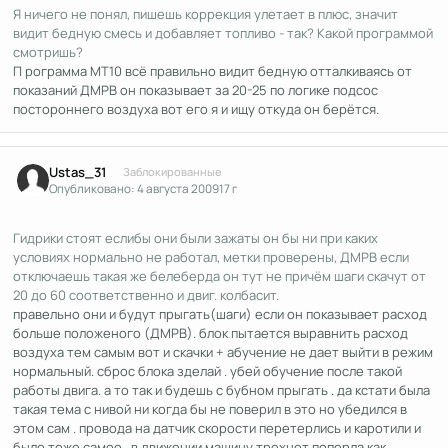
Я ничего не понял, пишешь коррекция улетает в плюс, значит
видит бедную смесь и добавляет топливо - так? Какой программой
смотришь?
П рограмма МТ10 всё правильно видит бедную отталкиваясь от
показаний ДМРВ он показывает за 20-25 по логике подсос
постороннего воздуха вот его я и ищу откуда он берётся.
Author stats
Ustas_31
Заблокированные
Опубликовано:
4 августа 2009
17 г
Гидрики стоят еслибы они были зажаты он бы ни при каких
условиях нормально не работал, метки проверены, ДМРВ если
отключаешь такая же белеберда он тут не причём шаги скачут от
20 до 60 соответственно и двиг. колбасит.
правельно они и будут прыгать(шаги) если он показывает расход
больше положеного (ДМРВ). блок пытается выравнить расход
воздуха тем самым вот и скачки + абучение не дает выйти в режим
нормальный. сброс блока зделай . убей обучение после такой
работы двига. а то так и будешь с бубном прыгать . да кстати была
такая тема с нивой ни когда бы не поверил в это но убедился в
этом сам . провода на датчик скорости перетерлись и каротили и
было тоже самое . в движении машину трехнет поперла как