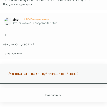
Результат одинаков.
Author stats
lainer
APC-Пользователи
Опубликовано:
7 августа 2009
16 г
+1
лан , харош угарать !
тему закрыл .
Эта тема закрыта для публикации сообщений.
Подписчики