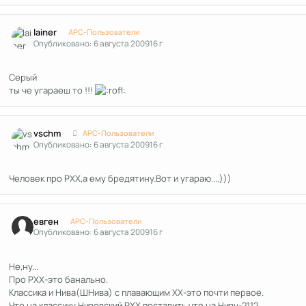
Author stats
lainer
APC-Пользователи
Опубликовано:
6 августа 2009
16 г
Серый
ты че угараеш то !!!
Author stats
vschm
APC-Пользователи
Опубликовано:
6 августа 2009
16 г
Человек про РХХ,а ему бредятину.Вот и угараю....)))
Author stats
евген
APC-Пользователи
Опубликовано:
6 августа 2009
16 г
Не,ну...
Про РХХ-это банально.
Классика и Нива(ШНива) с плавающим ХХ-это почти первое.
Что на классику Нивовский РХХ поставить,что на Ниву-2112.