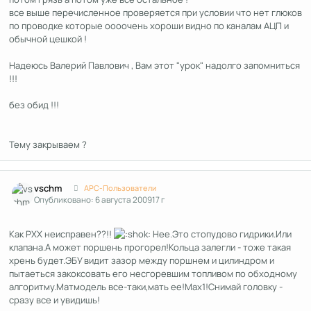
все выше перечисленное проверяется при условии что нет глюков
по проводке которые оооочень хороши видно по каналам АЦП и
обычной цешкой !
Надеюсь Валерий Павлович , Вам этот "урок" надолго запомниться
!!!
без обид !!!
Тему закрываем ?
Author stats
vschm
APC-Пользователи
Опубликовано:
6 августа 2009
17 г
Как РХХ неисправен??!!
Нее.Это стопудово гидрики.Или
клапана.А может поршень прогорел!Кольца залегли - тоже такая
хрень будет.ЭБУ видит зазор между поршнем и цилиндром и
пытаеться закоксовать его несгоревшим топливом по обходному
алгоритму.Матмодель все-таки,мать ее!Мах1!Снимай головку -
сразу все и увидишь!