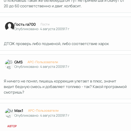
отключаешь такая же белеберда он тут не причём шаги скачут от
20 до 60 соответственно и двиг. колбасит.
Гость ra700
Гости
Опубликовано:
4 августа 2009
17 г
ДТОЖ проверь либо подменой, либо соответствие харок
Author stats
GMS
APC-Пользователи
Опубликовано:
4 августа 2009
17 г
Я ничего не понял, пишешь коррекция улетает в плюс, значит
видит бедную смесь и добавляет топливо - так? Какой программой
смотришь?
Author stats
Max1
APC-Пользователи
Опубликовано:
4 августа 2009
17 г
АВТОР