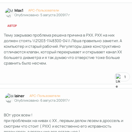
Author stats
Max1
APC-Пользователи
Опубликовано:
5 августа 2009
17 г
АВТОР
Тему закрываю проблема решена причина в РХХ. РХХ на них
должен стоять \\21203-1148300-04\\ Лёша правильно заметил. А
компьютер и старый рабочий. Регуляторы даже конструктивно
отличаются клапан, который перекрывает и открывает канал ХХ
большего диаметра и я так думаю что отверстие тоже больше
сравнить было несчем.
1
Author stats
lainer
APC-Пользователи
Опубликовано:
6 августа 2009
17 г
ВОт урок всем !
при проблемах на нивах с ХХ , первым делом лезем в дроссель и
смотрим что стоит ( РХХ) и естественно его исправность
потом грязь а потом уже все остальное !