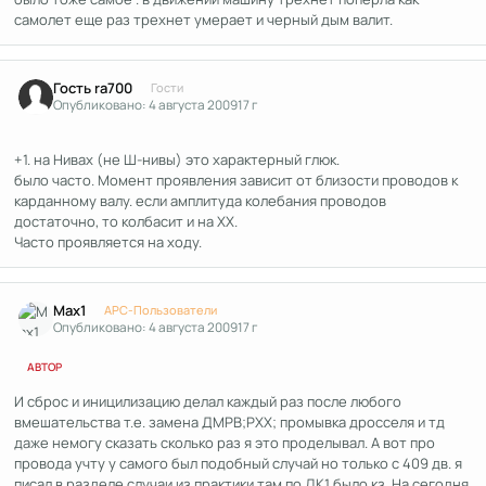
самолет еще раз трехнет умерает и черный дым валит.
Гость ra700
Гости
Опубликовано:
4 августа 2009
17 г
+1. на Нивах (не Ш-нивы) это характерный глюк.
было часто. Момент проявления зависит от близости проводов к
карданному валу. если амплитуда колебания проводов
достаточно, то колбасит и на ХХ.
Часто проявляется на ходу.
Author stats
Max1
APC-Пользователи
Опубликовано:
4 августа 2009
17 г
АВТОР
И сброс и иницилизацию делал каждый раз после любого
вмешательства т.е. замена ДМРВ;РХХ; промывка дросселя и тд
даже немогу сказать сколько раз я это проделывал. А вот про
провода учту у самого был подобный случай но только с 409 дв. я
писал в разделе случаи из практики там по ДК1 было кз. На сегодня