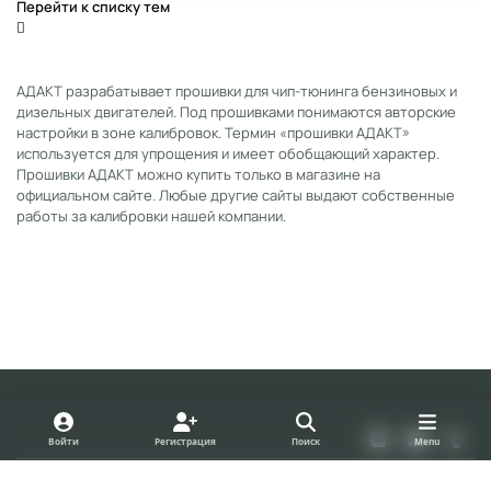
Перейти к списку тем
АДАКТ разрабатывает прошивки для чип-тюнинга бензиновых и
дизельных двигателей. Под прошивками понимаются авторские
настройки в зоне калибровок. Термин «прошивки АДАКТ»
используется для упрощения и имеет обобщающий характер.
Прошивки АДАКТ можно купить только в магазине на
официальном сайте. Любые другие сайты выдают собственные
работы за калибровки нашей компании.
Light Mode
Dark Mode
System Preference
v
y
t
Войти
Регистрация
Поиск
Menu
k
o
u
Политика конфиденциальности
Cookies
u
m