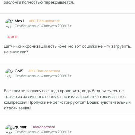
заслонка полностью перекрывается.
Author stats
Max1
APC-Пользователи
Опубликовано:
4 августа 2009
17 г
АВТОР
Датчик синхронизации есть конечно вот осцилки не мгу загрузить.
не знаю как?
Author stats
GMS
APC-Пользователи
Опубликовано:
4 августа 2009
17 г
Все таки по топливу все надо проверить, ведь бедная смесь не
только из за лишнего воздуха, но и из за нехватки топлива, плюс
компрессия! Пропуски не регистрируются? Бошик чувствительный
к таким вещам.
Author stats
gumar
Пользователи
Опубликовано:
4 августа 2009
17 г