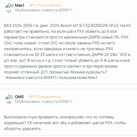
Author stats
Max1
APC-Пользователи
Опубликовано:
4 августа 2009
17 г
ВАЗ 21214 2005 г.в. двиг. 21214 Bosch М7.9.7 E2 B120EQ16 0F42. На ХХ
работает не правильно, но если шаги РХХ убавить до 6 все
параметры становятся просто идеальными ДМРВ новый 116; РХХ
(04) тоже новый- стоял (01) но после замены РХХ ни чего
неизменилось, если заводишь и ничего не трогаешь РХХ
становиться на 22-23 шага и соттветственно ДМРВ-22-23кг. УОЗ в-
дл. впр. до7-8 мл.ну и т.д. стоит только убавить до 6-8 шагов и всё
просто идеально движок просто шепчет и при перегазовке
подхват отличный. Д.П. промытый. Мужики куда рыть?
Изменено
4 августа 2009
17 г
пользователем Max1
Author stats
GMS
APC-Пользователи
Опубликовано:
4 августа 2009
17 г
Высоковольтную проверить, компрессию, что по топливу,
коррекции? ХХ нечеткий, вот эбу и добавляет шагов РХХ, чтобы
обороты удержать.