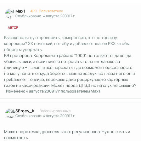
Author stats
Max1
APC-Пользователи
Опубликовано:
4 августа 2009
17 г
АВТОР
Высоковольтную проверить, компрессию, что по топливу,
коррекции? ХХ нечеткий, вот эбу и добавляет шагов РХХ, чтобы
обороты удержать.
ВВ проверена. Коррекция в районе "1000", но только тогда когда
убавишь шиги, а если ничего нетрогать то летит далеко за
единицу в + ; шланги все пережаты где возможен подсос,просто
не могу понять откуда берётся лишний воздух, вот изза него он и
прибавляет топливо, перекрыл даже рециркуляцию картерных
газов ни какой реакции. Может через ДПЗД но на слух не слышно?
Изменено
4 августа 2009
17 г
пользователем Max1
Author stats
SErgey_k
Заблокированные
Опубликовано:
4 августа 2009
17 г
Может перетечка дросселя так отрегулирована. Нужно снять и
посмотреть.