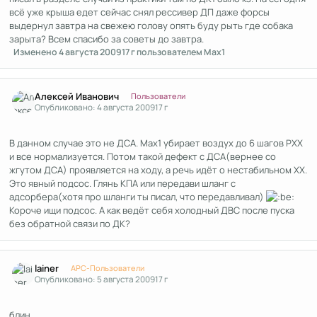
всё уже крыша едет сейчас снял рессивер ДП даже форсы
выдернул завтра на свежею голову опять буду рыть где собака
зарыта? Всем спасибо за советы до завтра.
Изменено
4 августа 2009
17 г
пользователем Max1
Author stats
Алексей Иванович
Пользователи
Опубликовано:
4 августа 2009
17 г
В данном случае это не ДСА. Max1 убирает воздух до 6 шагов РХХ
и все нормализуется. Потом такой дефект с ДСА(вернее со
жгутом ДСА) проявляется на ходу, а речь идёт о нестабильном ХХ.
Это явный подсос. Глянь КПА или передави шланг с
адсорбера(хотя про шланги ты писал, что передавливал)
Короче ищи подсос. А как ведёт себя холодный ДВС после пуска
без обратной связи по ДК?
Author stats
lainer
APC-Пользователи
Опубликовано:
5 августа 2009
17 г
блин