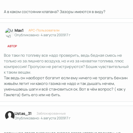
А в каком состоянии клапана? Зазоры имеются в виду?
Author stats
Max1
APC-Пользователи
Опубликовано:
4 августа 2009
17 г
АВТОР
Все таки по топливу все надо проверить, ведь бедная смесь не
только из за лишнего воздуха, но и из за нехватки топлива, плюс
компрессия! Пропуски не регистрируются? Бошик чувствительный
к таким вещам.
Так ведь он наоборот богатит если ему ничего не трогать бензин
живьём летит ни какого газика не надо и так дышать нечем,
уменьшаешь шаги и всё становиться ок. Вот в чём вопрос? ( как у
Гамлета) бить его или не бить.
Author stats
Ustas_31
Заблокированные
Опубликовано:
4 августа 2009
17 г
если у нее стоят гидрики то скорее всего клапана поджаты. но