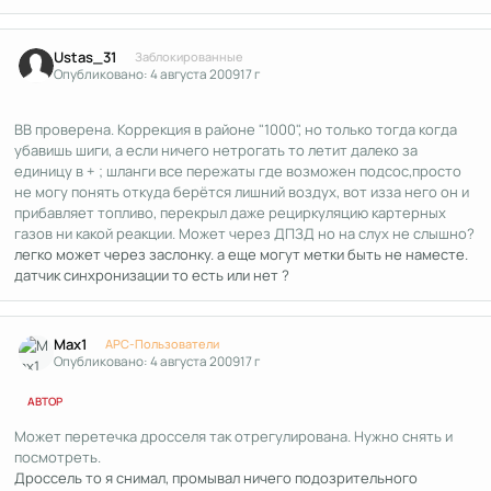
Author stats
Ustas_31
Заблокированные
Опубликовано:
4 августа 2009
17 г
ВВ проверена. Коррекция в районе "1000", но только тогда когда
убавишь шиги, а если ничего нетрогать то летит далеко за
единицу в + ; шланги все пережаты где возможен подсос,просто
не могу понять откуда берётся лишний воздух, вот изза него он и
прибавляет топливо, перекрыл даже рециркуляцию картерных
газов ни какой реакции. Может через ДПЗД но на слух не слышно?
легко может через заслонку. а еще могут метки быть не наместе.
датчик синхронизации то есть или нет ?
Author stats
Max1
APC-Пользователи
Опубликовано:
4 августа 2009
17 г
АВТОР
Может перетечка дросселя так отрегулирована. Нужно снять и
посмотреть.
Дроссель то я снимал, промывал ничего подозрительного