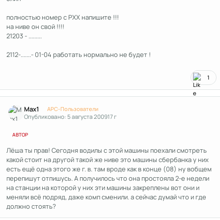
полностью номер с РХХ напишите !!!
на ниве он свой !!!!
21203 - .........
2112-.......- 01-04 работать нормально не будет !
1
Author stats
Max1
APC-Пользователи
Опубликовано:
5 августа 2009
17 г
АВТОР
Лёша ты прав! Сегодня водилы с этой машины поехали смотреть
какой стоит на другой такой же ниве это машины сбербанка у них
есть ещё одна этого же г. в. там вроде как в конце (08) ну вобщем
перепишут отпишусь. А получилось что она простояла 2-е недели
на станции на которой у них эти машины закреплены вот они и
меняли всё подряд, даже комп сменили. а сейчас думай что и где
должно стоять?