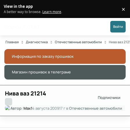
Перейти к публикации
View in the app
×
Di
A better way to browse.
Learn more
.
Форум АДАКТ
Войти
Главная
Диагностика
Отечественные автомобили
Нива ваз 212
Информация по заказу прошивок
Скры
Магазин прошивок в телеграме
Скры
Нива ваз 21214
Подписчики
Автор:
Max1
4 августа 2009
17 г
в
Отечественные автомобили