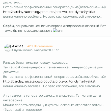
дискотеки....
Вот сылка на профисиональный генератор дыма(автомобильный)
http://barclay.ru/catalog/products/proizvo...tor-dyma#yakkat
ценна конечно весёлая... Но зато как положено, всё включено...
Серёж
, понравилась ссылочка первая и видеоролик классный. Вот
такую бы не помешало заиметь
Author stats
Alex-13
APC-Пользователи
Опубликовано:
6 августа 2009
17 г
Раньше была темка по поводу подсосов...
Так там dak.dima предложил такие веши как генератор дыма для
дискотеки....
Вот сылка на профисиональный генератор дыма(автомобильный)
http://barclay.ru/catalog/products/proizvo...tor-dyma#yakkat
ценна конечно весёлая... Но зато как положено, всё включено...
А тут сылка на генератор дыма для дискотек... Тут кстати цены
интересные...
Можно собрать складчину и купить несколько агрегатов оптом...
(будет ищё интереснее)