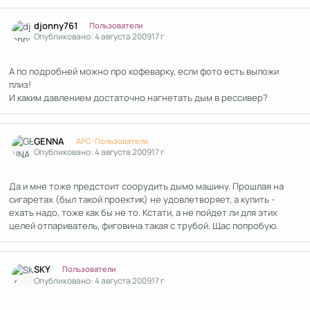
Author stats
djonny761
Пользователи
Опубликовано:
4 августа 2009
17 г
А по подробней можно про кофеварку, если фото есть выложи
плиз!
И каким давлением достаточно нагнетать дым в рессивер?
Author stats
GENNA
APC-Пользователи
Опубликовано:
4 августа 2009
17 г
Да и мне тоже предстоит соорудить дымо машину. Прошлая на
сигаретах (был такой проектик) не удовлетворяет, а купить -
ехать надо, тоже как бы не то. Кстати, а не пойдет ли для этих
целей отпариватель, фиговина такая с трубой. Щас попробую.
Author stats
SKY
Пользователи
Опубликовано:
4 августа 2009
17 г