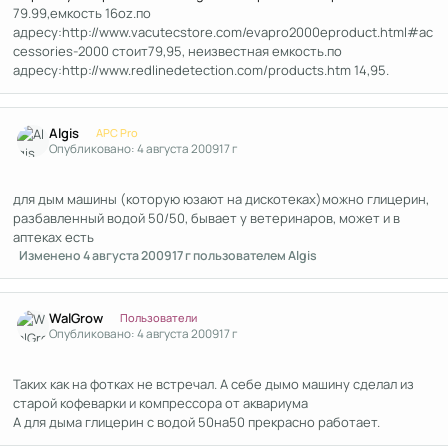
79.99,емкость 16oz.по
адресу:http://www.vacutecstore.com/evapro2000eproduct.html#ac
cessories-2000 стоит79,95, неизвестная емкость.по
адресу:http://www.redlinedetection.com/products.htm 14,95.
Author stats
Algis
APC Pro
Опубликовано:
4 августа 2009
17 г
для дым машины (которую юзают на дискотеках)можно глицерин,
разбавленный водой 50/50, бывает у ветеринаров, может и в
аптеках есть
Изменено
4 августа 2009
17 г
пользователем Algis
Author stats
WalGrow
Пользователи
Опубликовано:
4 августа 2009
17 г
Таких как на фотках не встречал. А себе дымо машину сделал из
старой кофеварки и компрессора от аквариума
А для дыма глицерин с водой 50на50 прекрасно работает.