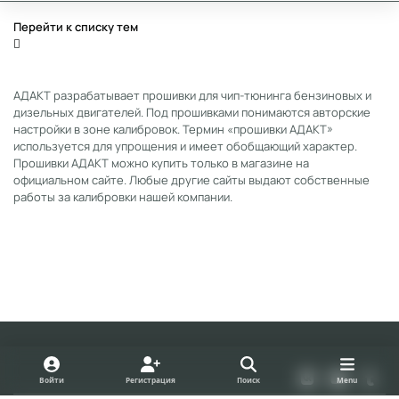
Перейти к списку тем
АДАКТ разрабатывает прошивки для чип-тюнинга бензиновых и
дизельных двигателей. Под прошивками понимаются авторские
настройки в зоне калибровок. Термин «прошивки АДАКТ»
используется для упрощения и имеет обобщающий характер.
Прошивки АДАКТ можно купить только в магазине на
официальном сайте. Любые другие сайты выдают собственные
работы за калибровки нашей компании.
Light Mode
Dark Mode
System Preference
v
y
t
Войти
Регистрация
Поиск
Menu
k
o
u