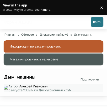
Перейти к публикации
View in the app
×
Di
A better way to browse.
Learn more
.
Форум АДАКТ
Войти
Главная
Обо всем
Дискуссионный клуб
Дым-машины
Информация по заказу прошивок
Скры
Магазин прошивок в телеграме
Скры
Дым-машины
Подписчики
Автор:
Алексей Иванович
3 августа 2009
17 г
в
Дискуссионный клуб