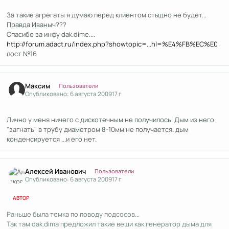
За такие агрегаты я думаю перед клиентом стыдно не будет...
Правда Иваныч???
Спасибо за инфу dak.dime....
http://forum.adact.ru/index.php?showtopic=...hl=%E4%FB%EC%E0
пост №16
Author stats
Максим
Пользователи
Опубликовано:
6 августа 2009
17 г
Лично у меня ничего с дискотечным не получилось. Дым из него
"загнать" в трубу диаметром 8-10мм не получается. дым
конденсируется ...и его нет.
Author stats
Алексей Иванович
Пользователи
Опубликовано:
6 августа 2009
17 г
АВТОР
Раньше была темка по поводу подсосов...
Так там dak.dima предложил такие веши как генератор дыма для