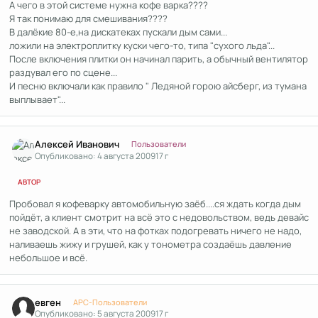
А чего в этой системе нужна кофе варка????
Я так понимаю для смешивания????
В далёкие 80-е,на дискатеках пускали дым сами...
ложили на электроплитку куски чего-то, типа "сухого льда"...
После включения плитки он начинал парить, а обычный вентилятор
раздувал его по сцене...
И песню включали как правило " Ледяной горою айсберг, из тумана
выплывает"...
Author stats
Алексей Иванович
Пользователи
Опубликовано:
4 августа 2009
17 г
АВТОР
Пробовал я кофеварку автомобильную заёб....ся ждать когда дым
пойдёт, а клиент смотрит на всё это с недовольством, ведь девайс
не заводской. А в эти, что на фотках подогревать ничего не надо,
наливаешь жижу и грушей, как у тонометра создаёшь давление
небольшое и всё.
Author stats
евген
APC-Пользователи
Опубликовано:
5 августа 2009
17 г