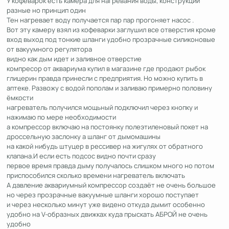
У кофеварок есть камера для нагревания воды, конструкции
разные но принцип один
Тен нагревает воду получается пар пар прогоняет насос .
Вот эту камеру взял из кофеварки заглушил все отверстия кроме
вход выход под тонкие шланги удобно прозрачные силиконовые
от вакуумного регулятора
видно как дым идет и заливное отверстие
компресор от аквариума купил в магазине где продают рыбок
глицерин правда принесли с предприятия. Но можно купить в
аптеке. Развожу с водой пополам и заливаю примерно половину
ёмкости
нагреватель получился мощьный подключил через кнопку и
нажимаю по мере необходимости
а компрессор включаю на постоянку полеэтиленовый покет на
дроссельную заслонку а шланг от дымомашины
на какой нибудь штуцер в рессивер на жигулях от обратного
клапана.И если есть подсос видно почти сразу
первое время правда дыму получалось слишком много но потом
приспособился сколько времени нагреватель включать
А давление аквариумный компрессор создаёт не очень большое
но через прозрачные вакуумные шланги хорошо поступает
и через несколько минут уже видено откуда дымит особенно
удобно на V-образных движках куда прыскать АБРОЙ не очень
удобно