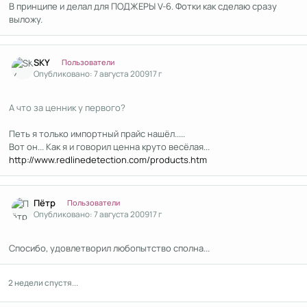
В принципе и делал для ПОДЖЕРЫ V-6. Фотки как сделаю сразу
выложу.
Author stats
SKY
Пользователи
Опубликовано:
7 августа 2009
17 г
А что за ценник у первого?
Петь я только импортный прайс нашёл.....
Вот он... Как я и говорил ценна круто весёлая...
http://www.redlinedetection.com/products.htm
Author stats
Пётр
Пользователи
Опубликовано:
7 августа 2009
17 г
Спосибо, удовлетворил любопытство сполна...
2 недели спустя...