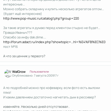
интересные...
Можно собрать складчину и купить несколько агрегатов оптом...
(будет ищё интереснее)
http://www.pop-music.ru/catalog1.php?group=220
За такие агрегаты я думаю перед клиентом стыдно не будет...
Правда Иваныч???
Спасибо за инфу dak.dime....
http://forum.adact.ru/index.php?showtopic=...hl=%E4%FB%EC%E0
пост №16
А что за ценник у первого?
Author stats
WalGrow
Пользователи
Опубликовано:
7 августа 2009
17 г
А по подробней можно про кофеварку, если фото есть выложи
плиз!
И каким давлением достаточно нагнетать дым в рессивер?
извеняйте. Несколько дней отсутствовал .