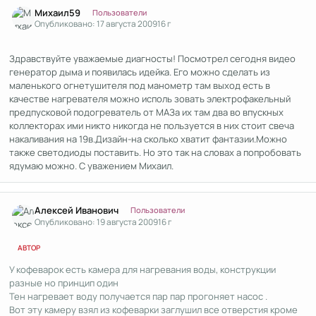
Author stats
Михаил59
Пользователи
Опубликовано:
17 августа 2009
16 г
Здравствуйте уважаемые диагносты! Посмотрел сегодня видео
генератор дыма и появилась идейка. Его можно сделать из
маленького огнетушителя под манометр там выход есть в
качестве нагревателя можно исполь зовать электрофакельный
предпусковой подогреватель от МАЗа их там два во впускных
коллекторах ими никто никогда не пользуется в них стоит свеча
накаливания на 19в.Дизайн-на сколько хватит фантазии.Можно
также светодиоды поставить. Но это так на словах а попробовать
ядумаю можно. С уважением Михаил.
Author stats
Алексей Иванович
Пользователи
Опубликовано:
19 августа 2009
16 г
АВТОР
У кофеварок есть камера для нагревания воды, конструкции
разные но принцип один
Тен нагревает воду получается пар пар прогоняет насос .
Вот эту камеру взял из кофеварки заглушил все отверстия кроме