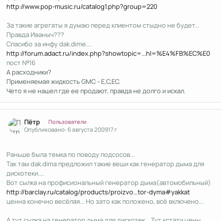
http://www.pop-music.ru/catalog1.php?group=220
За такие агрегаты я думаю перед клиентом стыдно не будет...
Правда Иваныч???
Спасибо за инфу dak.dime....
http://forum.adact.ru/index.php?showtopic=...hl=%E4%FB%EC%E0
пост №16
А расходники?
Применяемая жидкость GMC - E,C,EC.
Чето я не нашел где ее продают, правда не долго и искал.
Author stats
Пётр
Пользователи
Опубликовано:
6 августа 2009
17 г
Раньше была темка по поводу подсосов...
Так там dak.dima предложил такие веши как генератор дыма для
дискотеки....
Вот сылка на профисиональный генератор дыма(автомобильный)
http://barclay.ru/catalog/products/proizvo...tor-dyma#yakkat
ценна конечно весёлая... Но зато как положено, всё включено...
А тут сылка на генератор дыма для дискотек... Тут кстати цены