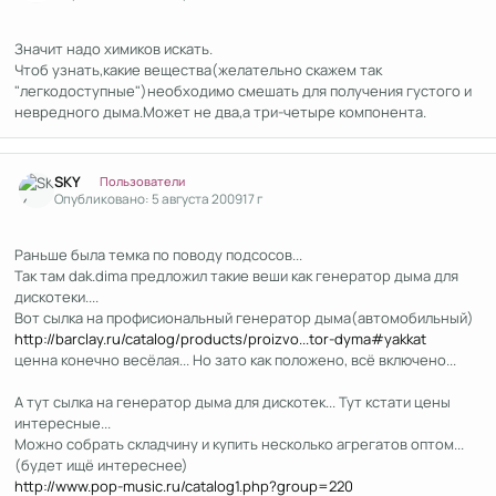
Значит надо химиков искать.
Чтоб узнать,какие вещества(желательно скажем так
"легкодоступные")необходимо смешать для получения густого и
невредного дыма.Может не два,а три-четыре компонента.
Author stats
SKY
Пользователи
Опубликовано:
5 августа 2009
17 г
Раньше была темка по поводу подсосов...
Так там dak.dima предложил такие веши как генератор дыма для
дискотеки....
Вот сылка на профисиональный генератор дыма(автомобильный)
http://barclay.ru/catalog/products/proizvo...tor-dyma#yakkat
ценна конечно весёлая... Но зато как положено, всё включено...
А тут сылка на генератор дыма для дискотек... Тут кстати цены
интересные...
Можно собрать складчину и купить несколько агрегатов оптом...
(будет ищё интереснее)
http://www.pop-music.ru/catalog1.php?group=220