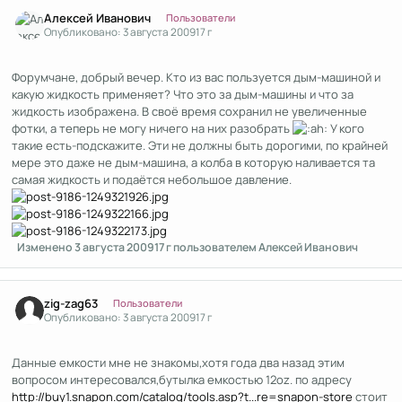
Author stats
Алексей Иванович
Пользователи
Опубликовано:
3 августа 2009
17 г
Форумчане, добрый вечер. Кто из вас пользуется дым-машиной и
какую жидкость применяет? Что это за дым-машины и что за
жидкость изображена. В своё время сохранил не увеличенные
фотки, а теперь не могу ничего на них разобрать
У кого
такие есть-подскажите. Эти не должны быть дорогими, по крайней
мере это даже не дым-машина, а колба в которую наливается та
самая жидкость и подаётся небольшое давление.
Изменено
3 августа 2009
17 г
пользователем Алексей Иванович
Author stats
zig-zag63
Пользователи
Опубликовано:
3 августа 2009
17 г
Данные емкости мне не знакомы,хотя года два назад этим
вопросом интересовался,бутылка емкостью 12oz. по адресу
http://buy1.snapon.com/catalog/tools.asp?t...re=snapon-store
стоит