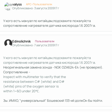
Author stats
valyss
APC-Пользователи
Опубликовано:
3 августа 2009
17 г
У кого есть мануал по китайцам,подскажите пожалуйста
сопротивление нагревателя датчика кислорода 1.6 2007г.в.
Author stats
Edinolichnik
Пользователи
Опубликовано:
7 августа 2009
17 г
У кого есть мануал по китайцам,подскажите пожалуйста
сопротивление нагревателя датчика кислорода 1.6 2007г.в.
Неоригинальная замена зонда - NGK OZA624-E4 (не проверял).
Сопротивление -
Inspect with multimeter to verify that the
resistance between C# (white) and D#
(white) pins of the oxygen sensor is
within 1~6Ω under 20℃.
Зы. ИМХО, "универсальный" Бошевский 133-ий должОн бы пойти.
Author stats