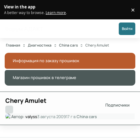
Перейти к публикации
View in the app
×
Di
A better way to browse.
Learn more
.
Форум АДАКТ
Войти
Главная
Диагностика
China cars
Chery Amulet
Информация по заказу прошивок
Скры
Магазин прошивок в телеграме
Скры
Chery Amulet
Подписчики
Автор:
valyss
3 августа 2009
17 г
в
China cars