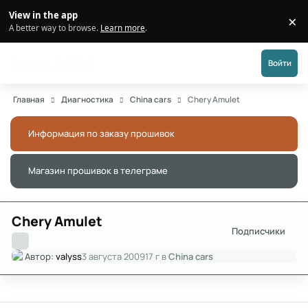
Перейти к публикации
View in the app
×
Di
A better way to browse.
Learn more
.
Форум АДАКТ
Войти
Главная
Диагностика
China cars
Chery Amulet
Информация по заказу прошивок
Скры
Магазин прошивок в телеграме
Скры
Chery Amulet
Подписчики
Автор:
valyss
3 августа 2009
17 г
в
China cars