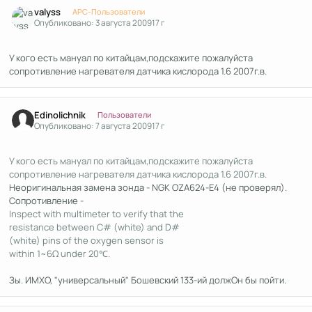
Author stats
valyss
APC-Пользователи
Опубликовано:
3 августа 2009
17 г
У кого есть мануал по китайцам,подскажите пожалуйста
сопротивление нагревателя датчика кислорода 1.6 2007г.в.
Author stats
Edinolichnik
Пользователи
Опубликовано:
7 августа 2009
17 г
У кого есть мануал по китайцам,подскажите пожалуйста
сопротивление нагревателя датчика кислорода 1.6 2007г.в.
Неоригинальная замена зонда - NGK OZA624-E4 (не проверял).
Сопротивление -
Inspect with multimeter to verify that the
resistance between C# (white) and D#
(white) pins of the oxygen sensor is
within 1~6Ω under 20℃.
Зы. ИМХО, "универсальный" Бошевский 133-ий должОн бы пойти.
Author stats