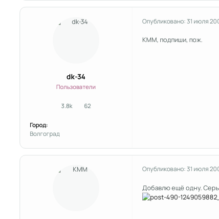
Опубликовано:
31 июля 20
КММ, подпиши, пож.
dk-34
Пользователи
3.8k
62
сообщения
Репутация
Город:
Волгоград
Опубликовано:
31 июля 20
Добавлю ещё одну. Серь