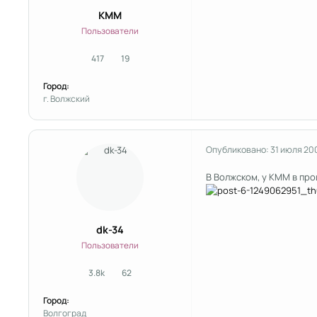
KMM
Пользователи
417
19
сообщения
Репутация
Город:
г. Волжский
Опубликовано:
31 июля 20
В Волжском, у КММ в пр
dk-34
Пользователи
3.8k
62
сообщения
Репутация
Город:
Волгоград