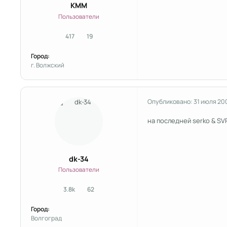
KMM
Пользователи
417
19
сообщения
Репутация
Город:
г. Волжский
Опубликовано:
31 июля 20
на последней serko & SV
dk-34
Пользователи
3.8k
62
сообщения
Репутация
Город:
Волгоград