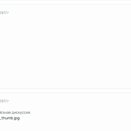
09
17 г
09
17 г
ёзная дискуссия.