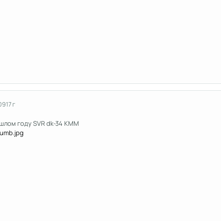
09
17 г
ошлом году SVR dk-34 КММ