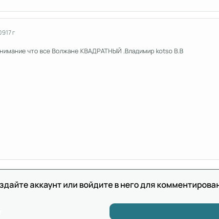
09
17 г
внимание что все Волжане КВАДРАТНЫЙ .Владимир kotso В.В
здайте аккаунт или войдите в него для комментирова
т