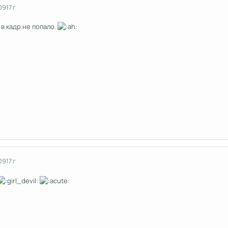
09
17 г
 в кадр не попало.
09
17 г