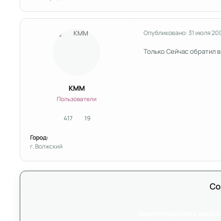
Опубликовано:
31 июля 20
Только Сейчас обратил 
KMM
Пользователи
417
19
сообщения
Репутация
Город:
г. Волжский
Со
Зарегистрировать аккаун