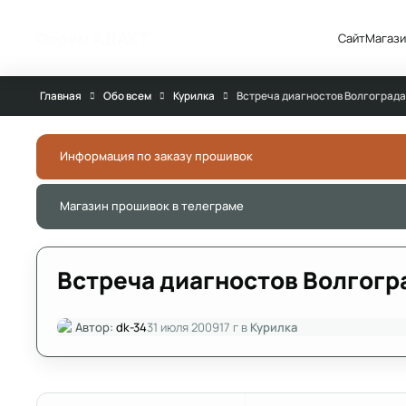
Перейти к публикации
Форум АДАКТ
Сайт
Магази
Главная
Обо всем
Курилка
Встреча диагностов Волгограда
Информация по заказу прошивок
Магазин прошивок в телеграме
Встреча диагностов Волгогр
Автор:
dk-34
31 июля 2009
17 г
в
Курилка