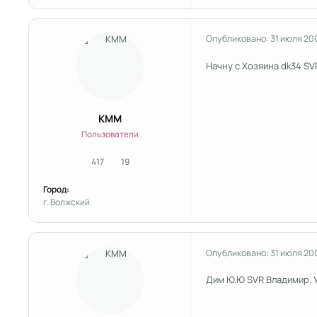
Опубликовано:
31 июля 20
Начну с Хозяина dk34 S
KMM
Пользователи
417
19
сообщения
Репутация
Город:
г. Волжский
Опубликовано:
31 июля 20
Дим Ю.Ю SVR Владимир. У