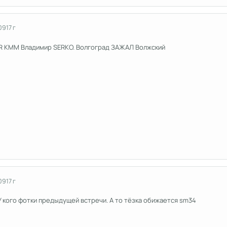
09
17 г
VR KMM Владимир SERKO. Волгоград ЗАЖАЛ Волжский
09
17 г
 кого фотки предыдущей встречи. А то тёзка обижается sm34