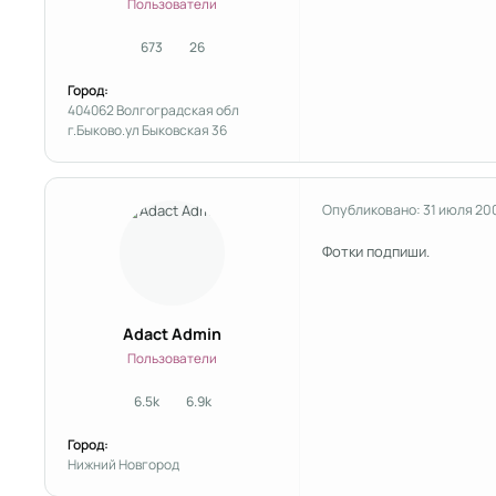
Пользователи
673
26
сообщения
Репутация
Город:
404062 Волгоградская обл
г.Быково.ул Быковская 36
Опубликовано:
31 июля 20
Фотки подпиши.
Adact Admin
Пользователи
6.5k
6.9k
сообщения
Репутация
Город:
Нижний Новгород