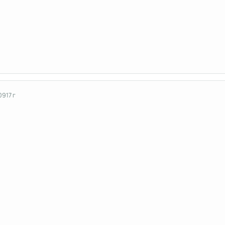
09
17 г