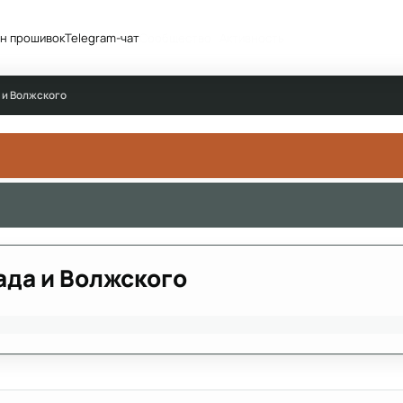
н прошивок
Telegram-чат
Сообщество
Активность
 и Волжского
ада и Волжского