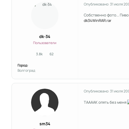
Опубликовано:
31 июля 20
Собственно фото... Пиво
dk34WinRAR.rar
dk-34
Пользователи
3.8k
62
сообщения
Репутация
Город:
Волгоград
Опубликовано:
31 июля 20
ТААААК опять без меня
sm34