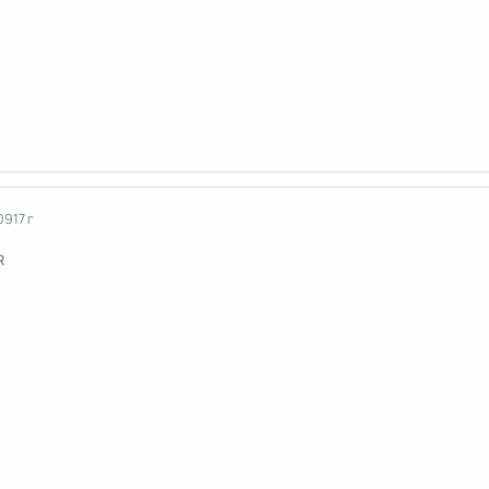
09
17 г
R